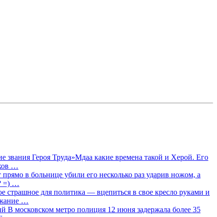
 звания Героя Труда»Мдаа какие времена такой и Херой. Его
лков …
прямо в больнице убили его несколько раз ударив ножом, а
? =) …
ое страшное для политика — вцепиться в свое кресло руками и
ржание …
 В московском метро полиция 12 июня задержала более 35