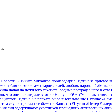
на.
 Новости: «Никита Михалков поблагодарил Путина за присвоение
амое забавное это комментарии людей, любовь народа =) #Миха
на напал на пожилого таксиста, родные пострадавшего в ответ 
и, что они не ожидали этого. «Не ну а чёё мы?» — Так заявили
 с цитатой Путина, на плакате было высказывание Путина: «Сам
 этом случае провал неизбежен» Ванга?=) #Путин #Питер #заде
ания лиц задерживают участников прошедших антивоенных акций