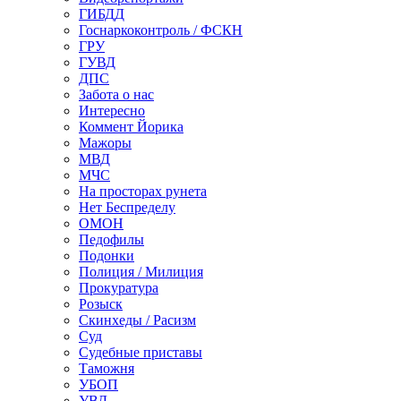
ГИБДД
Госнаркоконтроль / ФСКН
ГРУ
ГУВД
ДПС
Забота о нас
Интересно
Коммент Йорика
Мажоры
МВД
МЧС
На просторах рунета
Нет Беспределу
ОМОН
Педофилы
Подонки
Полиция / Милиция
Прокуратура
Розыск
Скинхеды / Расизм
Суд
Судебные приставы
Таможня
УБОП
УВД