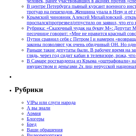
человек, ранее участвовавших в акциях против «сп
В центре Петербурга пьяный курсант военного инст
тротуар на пешеходов. Женщина упала в Неву и её
Крымский чиновник Алексей Михайловский, открывая
проспался/протрезвел/отпустило он заявил, что ег
Рубрика: «Сказочный чудак на букву М»: Депутат 
песочнице говорит: «Мне не нравится красный сово
Путин сравнил себя с Петром I и намерен «возвращ
законы позволяют уж очень обидчивый ОН. Но одн
Раньше такие депутаты были. В рабочее время на з
глядь, через год сидит кабан в телевизоре, рожа, чт
В Самаре росгвардееца из Крыма «оштрафовали» на 
имуществом и деньгами 2х лиц нерусской национа
Рубрики
VIPы или слуги народа
А вы знали
Армия
Блогеры
Бред
Ваши обращения
Видеорепортажи