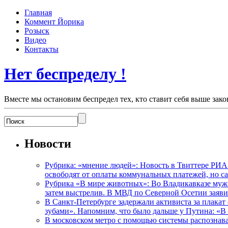
Главная
Коммент Йорика
Розыск
Видео
Контакты
Нет беспределу !
Вместе мы остановим беспредел тех, кто ставит себя выше зако
Новости
Рубрика: «мнение людей»: Новость в Твиттере РИА
освободят от оплаты коммунальных платежей, но с
Рубрика «В мире животных»: Во Владикавказе мужчи
затем выстрелив. В МВД по Северной Осетии заявил
В Санкт-Петербурге задержали активиста за плакат
зубами». Напомним, что было дальше у Путина: «В
В московском метро с помощью системы распознав