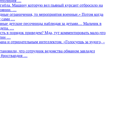
о #полиция …
огибла. Машину которую вел пьяный курсант отбросило на
тоянии. …
идные ограничения, то мероприятия военные.» Потом когда
е сами …
азные детские песочницы наблюдая за детьми… Мальчик в
сдепа. …
сть в порядок приведем? Мда, тут комментировать мало-что
утин …
рана и отрицательным интеллектом. «Голосуешь за худого, –
тановили, что сотрудник ведомства обманом завладел
… #росгвардия …