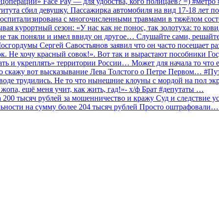
ецоперации» Face Pay — для удобства, кого полицаев? =) #метр
итута сбил девушку. Пассажирка автомобиля на вид 17-18 лет п
 госпитализирована с многочисленными травмами в тяжёлом сос
 курортный сезон: «У нас как не понос, так золотуха: то ков
о не так поняли и имел ввиду он другое… Слушайте сами, решайт
Мосгордумы Сергей Савостьянов заявил что он часто посещает р
к. Не хочу красный совок!». Вот так и вырастают пособники Го
ать и укреплять» территории России… Может для начала то что е
о скажу вот высказывание Лева Толстого о Петре Первом… #П
аводе трудились. Не то что нынешние клоуны с мордой на пол эк
о жопа, ещё меня учит, как жить, гад!»- х/ф Брат #депутаты …
200 тысяч рублей за мошенничество и кражу Суд и следствие ус
льности на сумму более 204 тысяч рублей Просто оштрафовали