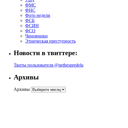
ФМС
ФНС
Фото недели
ФСБ
ФСИН
ФСО
Чиновники
Этническая преступность
Новости в твиттере:
Твиты пользователя @netbespredelu
Архивы
Архивы