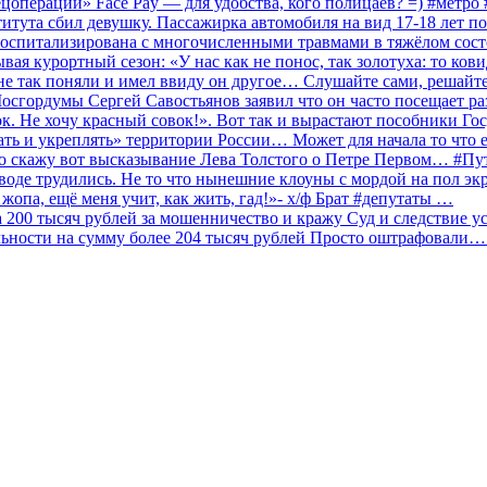
ецоперации» Face Pay — для удобства, кого полицаев? =) #метр
итута сбил девушку. Пассажирка автомобиля на вид 17-18 лет п
 госпитализирована с многочисленными травмами в тяжёлом сос
 курортный сезон: «У нас как не понос, так золотуха: то ков
о не так поняли и имел ввиду он другое… Слушайте сами, решайт
Мосгордумы Сергей Савостьянов заявил что он часто посещает р
к. Не хочу красный совок!». Вот так и вырастают пособники Го
ать и укреплять» территории России… Может для начала то что е
о скажу вот высказывание Лева Толстого о Петре Первом… #П
аводе трудились. Не то что нынешние клоуны с мордой на пол эк
о жопа, ещё меня учит, как жить, гад!»- х/ф Брат #депутаты …
200 тысяч рублей за мошенничество и кражу Суд и следствие ус
льности на сумму более 204 тысяч рублей Просто оштрафовали