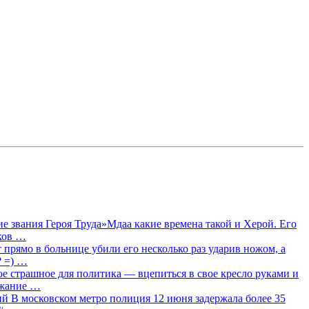
 звания Героя Труда»Мдаа какие времена такой и Херой. Его
лков …
прямо в больнице убили его несколько раз ударив ножом, а
? =) …
ое страшное для политика — вцепиться в свое кресло руками и
ржание …
 В московском метро полиция 12 июня задержала более 35