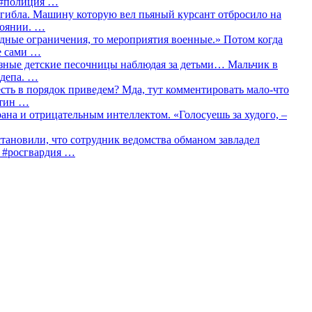
о #полиция …
огибла. Машину которую вел пьяный курсант отбросило на
тоянии. …
идные ограничения, то мероприятия военные.» Потом когда
е сами …
азные детские песочницы наблюдая за детьми… Мальчик в
сдепа. …
сть в порядок приведем? Мда, тут комментировать мало-что
утин …
рана и отрицательным интеллектом. «Голосуешь за худого, –
тановили, что сотрудник ведомства обманом завладел
… #росгвардия …