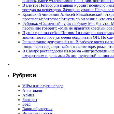
человек, ранее участвовавших в акциях против «сп
В центре Петербурга пьяный курсант военного инст
тротуар на пешеходов. Женщина упала в Неву и её
Крымский чиновник Алексей Михайловский, открывая
проспался/протрезвел/отпустило он заявил, что ег
Рубрика: «Сказочный чудак на букву М»: Депутат 
песочнице говорит: «Мне не нравится красный сово
Путин сравнил себя с Петром I и намерен «возвращ
законы позволяют уж очень обидчивый ОН. Но одн
Раньше такие депутаты были. В рабочее время на з
глядь, через год сидит кабан в телевизоре, рожа, чт
В Самаре росгвардееца из Крыма «оштрафовали» на 
имуществом и деньгами 2х лиц нерусской национа
Рубрики
VIPы или слуги народа
А вы знали
Армия
Блогеры
Бред
Ваши обращения
Видеорепортажи