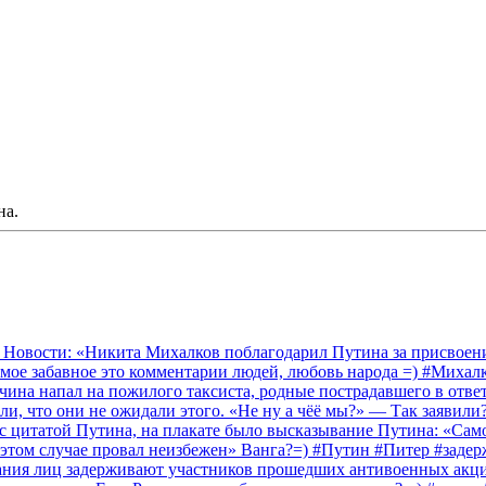
на.
 Новости: «Никита Михалков поблагодарил Путина за присвоение
амое забавное это комментарии людей, любовь народа =) #Миха
на напал на пожилого таксиста, родные пострадавшего в ответ 
и, что они не ожидали этого. «Не ну а чёё мы?» — Так заявили
 с цитатой Путина, на плакате было высказывание Путина: «Сам
 этом случае провал неизбежен» Ванга?=) #Путин #Питер #заде
ания лиц задерживают участников прошедших антивоенных акций