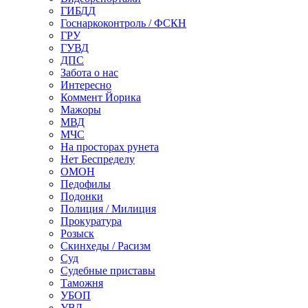
ГИБДД
Госнаркоконтроль / ФСКН
ГРУ
ГУВД
ДПС
Забота о нас
Интересно
Коммент Йорика
Мажоры
МВД
МЧС
На просторах рунета
Нет Беспределу
ОМОН
Педофилы
Подонки
Полиция / Милиция
Прокуратура
Розыск
Скинхеды / Расизм
Суд
Судебные приставы
Таможня
УБОП
УВД