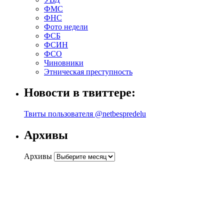
ФМС
ФНС
Фото недели
ФСБ
ФСИН
ФСО
Чиновники
Этническая преступность
Новости в твиттере:
Твиты пользователя @netbespredelu
Архивы
Архивы