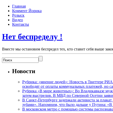
Главная
Коммент Йорика
Розыск
Видео
Контакты
Нет беспределу !
Вместе мы остановим беспредел тех, кто ставит себя выше зако
Новости
Рубрика: «мнение людей»: Новость в Твиттере РИА
освободят от оплаты коммунальных платежей, но с
Рубрика «В мире животных»: Во Владикавказе мужчи
затем выстрелив. В МВД по Северной Осетии заявил
В Санкт-Петербурге задержали активиста за плакат
зубами». Напомним, что было дальше у Путина: «В
В московском метро с помощью системы распознав