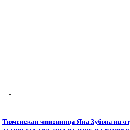
Тюменская чиновница Яна Зубова на от
за счет суд заставил из денег налогопл