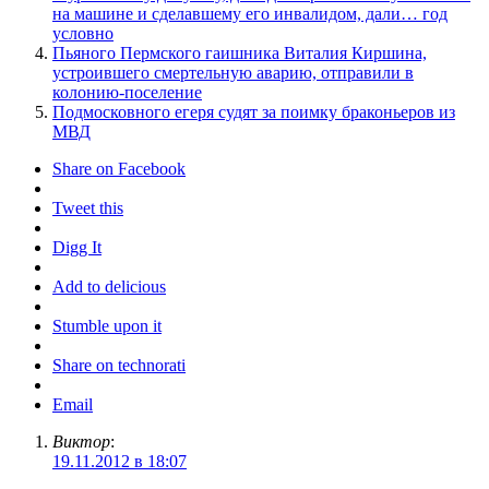
на машине и сделавшему его инвалидом, дали… год
условно
Пьяного Пермского гаишника Виталия Киршина,
устроившего смертельную аварию, отправили в
колонию-поселение
Подмосковного егеря судят за поимку браконьеров из
МВД
Share on Facebook
Tweet this
Digg It
Add to delicious
Stumble upon it
Share on technorati
Email
Виктор
:
19.11.2012 в 18:07