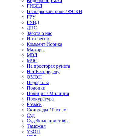
Видеорепортажи
ГИБДД
Госнаркоконтроль / ФСКН
ГРУ
ГУВД
ДПС
Забота о нас
Интересно
Коммент Йорика
Мажоры
МВД
МЧС
На просторах рунета
Нет Беспределу
ОМОН
Педофилы
Подонки
Полиция / Милиция
Прокуратура
Розыск
Скинхеды / Расизм
Суд
Судебные приставы
Таможня
УБОП