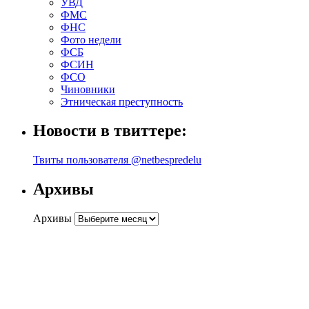
УВД
ФМС
ФНС
Фото недели
ФСБ
ФСИН
ФСО
Чиновники
Этническая преступность
Новости в твиттере:
Твиты пользователя @netbespredelu
Архивы
Архивы