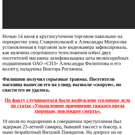
Ночью 14 июля в круглосуточном торговом павильоне на
перекрестке улиц Ставропольской и Александра Матросова
установленная в торговом зале видеокамера зафиксировала,
как мужчина спортивного телосложения избил двух
посетителей магазина: шлифовальщика цеха мелкосерийных
подшипников ОАО «СПЗ» Александра Филиппова и его
коллегу, наладчика Виктора Рогожина.
Филиппов получил серьезные травмы. Посетители
магазина вынесли его на улицу, вызвали «скорую», но
спасти его не удалось.
По факту случившегося было возбуждено уголовное дело
по статье «Умышленное причинение тяжкого вреда
здоровью, повлекшее смерть».
19 июля по подозрению в совершении преступления был
задержан 23-летний самарец, бывший таксист и боксер, а
ныне безработный Виталий Панкратов. На допросе он не