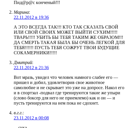
Пид@р@с кoнченый!!!
Марина
:
22.11.2012 в 19:36
А ЭТО ВСЕГДА ТАК!!! КТО ТАК СКАЗАТЬ СВОЙ
ИЛИ СВОЙ СВОИХ МОЖЕТ ВЫЙТИ СУХИМ!!!!!
ТВАРЬ!!!!! УБИТЬ БЫ ТЕБЯ ТАКИМ ЖЕ ОБРАЗОМ!!!
ДА СМЕРТЬ ТАКАЯ БЫЛА БЫ ОЧЕНЬ ЛЕГКОЙ ДЛЯ
ТЕБЯ!!!!!! ПУСТЬ ТЕБЯ СОЖРУТ ТВОИ БУДУЩИЕ
СОКАМЕРНИКИ!!!!!
Дмитрий
:
22.11.2012 в 21:36
Вот мразь, увидел что человек намного слабее его —
пришел и добил, удовлетворив свое животное
самолюбие и не скрывает это уже на допросе. Накол его
и в спортзал -подвал где тренируются такие же упыри
(слово боксер для него не приемлемо) как и он — и
пусть тренируются на нем пока не сдохнет.
в.г.г.
:
23.11.2012 в 00:08
…сука…