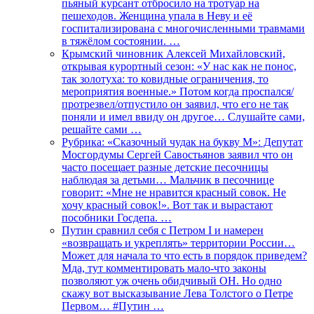
пьяный курсант отбросило на тротуар на
пешеходов. Женщина упала в Неву и её
госпитализирована с многочисленными травмами
в тяжёлом состоянии. …
Крымский чиновник Алексей Михайловский,
открывая курортный сезон: «У нас как не понос,
так золотуха: то ковидные ограничения, то
мероприятия военные.» Потом когда проспался/
протрезвел/отпустило он заявил, что его не так
поняли и имел ввиду он другое… Слушайте сами,
решайте сами …
Рубрика: «Сказочный чудак на букву М»: Депутат
Мосгордумы Сергей Савостьянов заявил что он
часто посещает разные детские песочницы
наблюдая за детьми… Мальчик в песочнице
говорит: «Мне не нравится красный совок. Не
хочу красный совок!». Вот так и вырастают
пособники Госдепа. …
Путин сравнил себя с Петром I и намерен
«возвращать и укреплять» территории России…
Может для начала то что есть в порядок приведем?
Мда, тут комментировать мало-что законы
позволяют уж очень обидчивый ОН. Но одно
скажу вот высказывание Лева Толстого о Петре
Первом… #Путин …