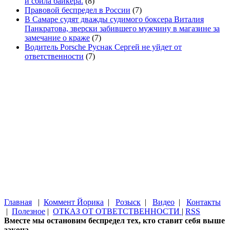
и сбила байкера.
(8)
Правовой беспредел в России
(7)
В Самаре судят дважды судимого боксера Виталия
Панкратова, зверски забившего мужчину в магазине за
замечание о краже
(7)
Водитель Porsche Руснак Сергей не уйдет от
ответственности
(7)
Главная
|
Коммент Йорика
|
Розыск
|
Видео
|
Контакты
|
Полезное
|
ОТКАЗ ОТ ОТВЕТСТВЕННОСТИ
|
RSS
Вместе мы остановим беспредел тех, кто ставит себя выше
закона.