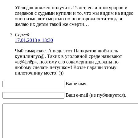
Ублюдок должен получить 15 лет, если прокуроров и
следаков с судьями купили и то, что мы видим на видео
они называют смертью по неосторожности тогда я
желаю их детям такой же смерти…
Сергей
:
17.01.2013 в 13:30
Чм0 самарское. А ведь этот Панкратов любитель
кунилингус@. Таких в уголовной среде называют
«в@флёр», поэтому его сокамерники должны по
любому сделать петушком! Возле параши этому
пилоточнику место! )))
Ваше имя.
Ваш e-mail (не публикуется).