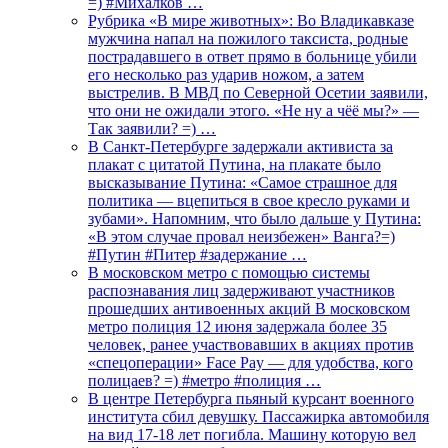
=) #Михалков …
Рубрика «В мире животных»: Во Владикавказе
мужчина напал на пожилого таксиста, родные
пострадавшего в ответ прямо в больнице убили
его несколько раз ударив ножом, а затем
выстрелив. В МВД по Северной Осетии заявили,
что они не ожидали этого. «Не ну а чёё мы?» —
Так заявили? =) …
В Санкт-Петербурге задержали активиста за
плакат с цитатой Путина, на плакате было
высказывание Путина: «Самое страшное для
политика — вцепиться в свое кресло руками и
зубами». Напомним, что было дальше у Путина:
«В этом случае провал неизбежен» Ванга?=)
#Путин #Питер #задержание …
В московском метро с помощью системы
распознавания лиц задерживают участников
прошедших антивоенных акций В московском
метро полиция 12 июня задержала более 35
человек, ранее участвовавших в акциях против
«спецоперации» Face Pay — для удобства, кого
полицаев? =) #метро #полиция …
В центре Петербурга пьяный курсант военного
института сбил девушку. Пассажирка автомобиля
на вид 17-18 лет погибла. Машину которую вел