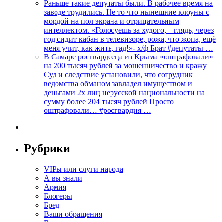
Раньше такие депутаты были. В рабочее время на
заводе трудились. Не то что нынешние клоуны с
мордой на пол экрана и отрицательным
интеллектом. «Голосуешь за худого, – глядь, через
год сидит кабан в телевизоре, рожа, что жопа, ещё
меня учит, как жить, гад!»- х/ф Брат #депутаты …
В Самаре росгвардееца из Крыма «оштрафовали»
на 200 тысяч рублей за мошенничество и кражу
Суд и следствие установили, что сотрудник
ведомства обманом завладел имуществом и
деньгами 2х лиц нерусской национальности на
сумму более 204 тысяч рублей Просто
оштрафовали… #росгвардия …
Рубрики
VIPы или слуги народа
А вы знали
Армия
Блогеры
Бред
Ваши обращения