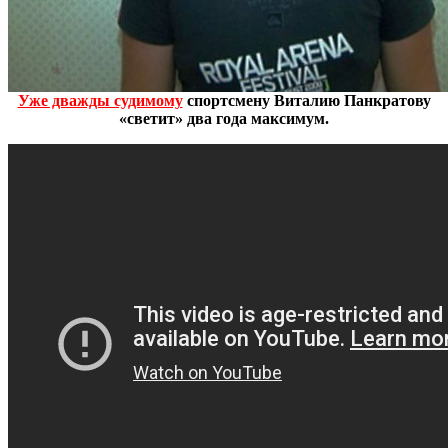
Уже дважды судимому
спортсмену Виталию Панкратову
«светит» два года максимум.