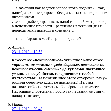
…а заметили как ведётся допрос этого подонка?…так,
панибратски, не допрос ,а беседа мента с нашкодившим
школьником!…
…его на дыбе допрашивать надо! и на ней-же приговор
в исполнение привести…растягивая в течении дня и
периодически приводя в сознание…
…какой бардак в моей стране!…доколе?…
Артём
:
23.11.2012 в 12:53
Какое-такое «
неосторожное
» убийство? Какое-такое
«
причинение тяжкого вреда здоровью, повлекшее по
неосторожности смерть
«?
Да тут самое настоящее
умышленное убийство, совершенное с особой
жестокостью!
На пожизненное этого отморозка, раз уж
решили смертную казнь не применять! И права
называть себя спортсменом, боксёром, он не имеет.
Настоящие спортсмены просто так первыми не станут
нападать никогда!
Mihail
:
27.11.2012 в 20:48