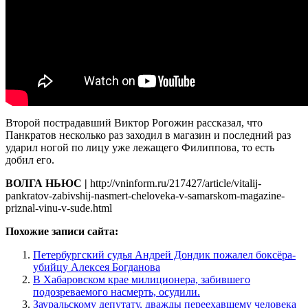
Второй пострадавший Виктор Рогожин рассказал, что
Панкратов несколько раз заходил в магазин и последний раз
ударил ногой по лицу уже лежащего Филиппова, то есть
добил его.
ВОЛГА НЬЮС |
http://vninform.ru/217427/article/vitalij-
pankratov-zabivshij-nasmert-cheloveka-v-samarskom-magazine-
priznal-vinu-v-sude.html
Похожие записи сайта:
Петербургский судья Андрей Дондик пожалел боксёра-
убийцу Алексея Богданова
В Хабаровском крае милиционера, забившего
подозреваемого насмерть, осудили.
Зауральскому депутату, дважды переехавшему человека