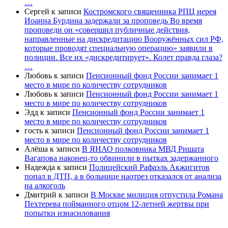
…
Сергей
к записи
Костромского священника РПЦ иерея
Иоанна Бурдина задержали за проповедь Во время
проповеди он «совершил публичные действия,
направленные на дискредитацию Вооружённых сил РФ,
которые проводят специальную операцию» заявили в
полиции. Все их «дискредитирует». Колет правда глаза?
…
Любовь
к записи
Пенсионный фонд России занимает 1
место в мире по количеству сотрудников
Любовь
к записи
Пенсионный фонд России занимает 1
место в мире по количеству сотрудников
Эдд
к записи
Пенсионный фонд России занимает 1
место в мире по количеству сотрудников
гость
к записи
Пенсионный фонд России занимает 1
место в мире по количеству сотрудников
Алёша
к записи
В ЯНАО полковника МВД Ришата
Вагапова наконец-то обвинили в пытках задержанного
Надежда
к записи
Полицейский Рафаэль Акжигитов
попал в ДТП, а в больнице наотрез отказался от анализа
на алкоголь
Дмитрий
к записи
В Москве милиция отпустила Романа
Пехтерева пойманного отцом 12-летней жертвы при
попытки изнасилования