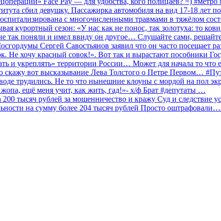
ецоперации» Face Pay — для удобства, кого полицаев? =) #метр
итута сбил девушку. Пассажирка автомобиля на вид 17-18 лет п
 госпитализирована с многочисленными травмами в тяжёлом сос
 курортный сезон: «У нас как не понос, так золотуха: то ков
о не так поняли и имел ввиду он другое… Слушайте сами, решайт
Мосгордумы Сергей Савостьянов заявил что он часто посещает р
к. Не хочу красный совок!». Вот так и вырастают пособники Го
ать и укреплять» территории России… Может для начала то что е
о скажу вот высказывание Лева Толстого о Петре Первом… #П
аводе трудились. Не то что нынешние клоуны с мордой на пол эк
о жопа, ещё меня учит, как жить, гад!»- х/ф Брат #депутаты …
200 тысяч рублей за мошенничество и кражу Суд и следствие ус
льности на сумму более 204 тысяч рублей Просто оштрафовали