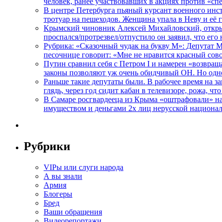
человек, ранее участвовавших в акциях против «сп
В центре Петербурга пьяный курсант военного инст
тротуар на пешеходов. Женщина упала в Неву и её
Крымский чиновник Алексей Михайловский, открывая
проспался/протрезвел/отпустило он заявил, что ег
Рубрика: «Сказочный чудак на букву М»: Депутат 
песочнице говорит: «Мне не нравится красный сово
Путин сравнил себя с Петром I и намерен «возвращ
законы позволяют уж очень обидчивый ОН. Но одн
Раньше такие депутаты были. В рабочее время на з
глядь, через год сидит кабан в телевизоре, рожа, чт
В Самаре росгвардееца из Крыма «оштрафовали» на 
имуществом и деньгами 2х лиц нерусской национа
Рубрики
VIPы или слуги народа
А вы знали
Армия
Блогеры
Бред
Ваши обращения
Видеорепортажи