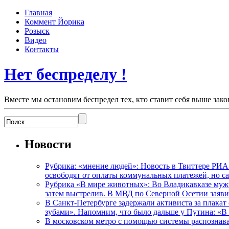
Главная
Коммент Йорика
Розыск
Видео
Контакты
Нет беспределу !
Вместе мы остановим беспредел тех, кто ставит себя выше зако
Новости
Рубрика: «мнение людей»: Новость в Твиттере РИА
освободят от оплаты коммунальных платежей, но с
Рубрика «В мире животных»: Во Владикавказе мужчи
затем выстрелив. В МВД по Северной Осетии заявил
В Санкт-Петербурге задержали активиста за плакат
зубами». Напомним, что было дальше у Путина: «В
В московском метро с помощью системы распознав