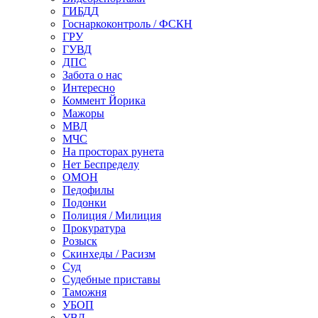
ГИБДД
Госнаркоконтроль / ФСКН
ГРУ
ГУВД
ДПС
Забота о нас
Интересно
Коммент Йорика
Мажоры
МВД
МЧС
На просторах рунета
Нет Беспределу
ОМОН
Педофилы
Подонки
Полиция / Милиция
Прокуратура
Розыск
Скинхеды / Расизм
Суд
Судебные приставы
Таможня
УБОП
УВД