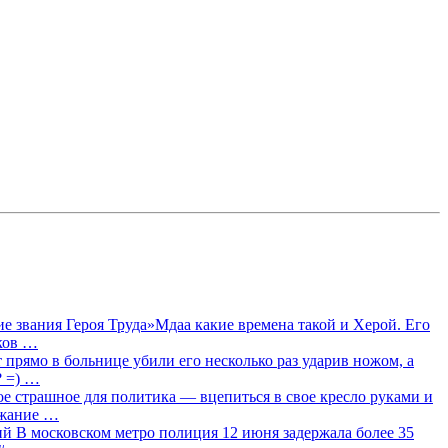
 звания Героя Труда»Мдаа какие времена такой и Херой. Его
лков …
прямо в больнице убили его несколько раз ударив ножом, а
? =) …
ое страшное для политика — вцепиться в свое кресло руками и
ржание …
 В московском метро полиция 12 июня задержала более 35