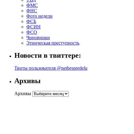
ФМС
ФНС
Фото недели
ФСБ
ФСИН
ФСО
Чиновники
Этническая преступность
Новости в твиттере:
Твиты пользователя @netbespredelu
Архивы
Архивы