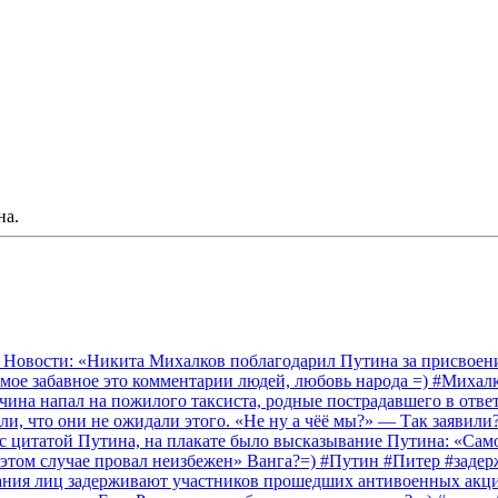
на.
 Новости: «Никита Михалков поблагодарил Путина за присвоение
амое забавное это комментарии людей, любовь народа =) #Миха
на напал на пожилого таксиста, родные пострадавшего в ответ 
и, что они не ожидали этого. «Не ну а чёё мы?» — Так заявили
 с цитатой Путина, на плакате было высказывание Путина: «Сам
 этом случае провал неизбежен» Ванга?=) #Путин #Питер #заде
ания лиц задерживают участников прошедших антивоенных акций