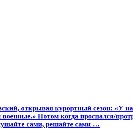
ий, открывая курортный сезон: «У нас к
военные.» Потом когда проспался/протре
лушайте сами, решайте сами …