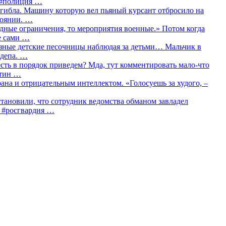
о #полиция …
огибла. Машину которую вел пьяный курсант отбросило на
тоянии. …
идные ограничения, то мероприятия военные.» Потом когда
е сами …
азные детские песочницы наблюдая за детьми… Мальчик в
сдепа. …
сть в порядок приведем? Мда, тут комментировать мало-что
утин …
рана и отрицательным интеллектом. «Голосуешь за худого, –
тановили, что сотрудник ведомства обманом завладел
… #росгвардия …