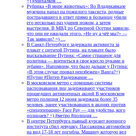
=) #Михалков …
Рубрика «В мире животных»: Во Владикавказе
мужчина напал на пожилого таксиста, родные
пострадавшего в ответ прямо в больнице убили
его несколько раз ударив ножом, а затем
выстрелив. В МВД по Северной Осетии заявили,
что они не ожидали этого. «Не ну а чёё мы?» —
Так заявили? =) …
В Санкт-Петербурге задержали активиста за
плакат с цитатой Путина, на плакате было
высказывание Путина: «Самое страшное для
политика — вцепиться в свое кресло руками и
зубами». Напомним, что было дальше у Путина:
«В этом случае провал неизбежен» Ванга?=)
#Путин #Питер #задержание …
В московском метро с помощью системы
распознавания лиц задерживают участников
прошедших антивоенных акций В московском
метро полиция 12 июня задержала более 35
человек, ранее участвовавших в акциях против
«спецоперации» Face Pay — для удобства, кого
полицаев? =) #метро #полиция …
В центре Петербурга пьяный курсант военного
института сбил девушку. Пассажирка автомобиля
на вид 17-18 лет погибла. Машину которую вел