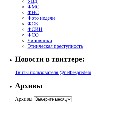
УВД
ФМС
ФНС
Фото недели
ФСБ
ФСИН
ФСО
Чиновники
Этническая преступность
Новости в твиттере:
Твиты пользователя @netbespredelu
Архивы
Архивы