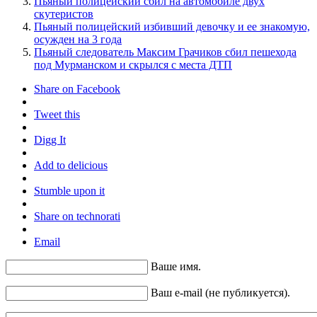
Пьяный полицейский сбил на автомобиле двух
скутеристов
Пьяный полицейский избивший девочку и ее знакомую,
осужден на 3 года
Пьяный следователь Максим Грачиков сбил пешехода
под Мурманском и скрылся с места ДТП
Share on Facebook
Tweet this
Digg It
Add to delicious
Stumble upon it
Share on technorati
Email
Ваше имя.
Ваш e-mail (не публикуется).