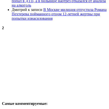
попал в ДТП, а в больнице наотрез отказался от анализа
на алкоголь
Дмитрий
к записи
В Москве милиция отпустила Романа
Пехтерева пойманного отцом 12-летней жертвы при
попытки изнасилования
2
Самые комментируемые: