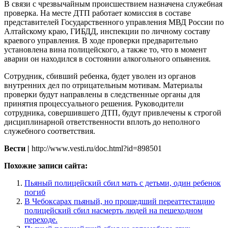
В связи с чрезвычайным происшествием назначена служебная
проверка. На месте ДТП работает комиссия в составе
представителей Государственного управления МВД России по
Алтайскому краю, ГИБДД, инспекции по личному составу
краевого управления. В ходе проверки предварительно
установлена вина полицейского, а также то, что в момент
аварии он находился в состоянии алкогольного опьянения.
Сотрудник, сбивший ребенка, будет уволен из органов
внутренних дел по отрицательным мотивам. Материалы
проверки будут направлены в следственные органы для
принятия процессуального решения. Руководители
сотрудника, совершившего ДТП, будут привлечены к строгой
дисциплинарной ответственности вплоть до неполного
служебного соответствия.
Вести |
http://www.vesti.ru/doc.html?id=898501
Похожие записи сайта:
Пьяный полицейский сбил мать с детьми, один ребенок
погиб
В Чебоксарах пьяный, но прошедший переаттестацию
полицейский сбил насмерть людей на пешеходном
переходе.