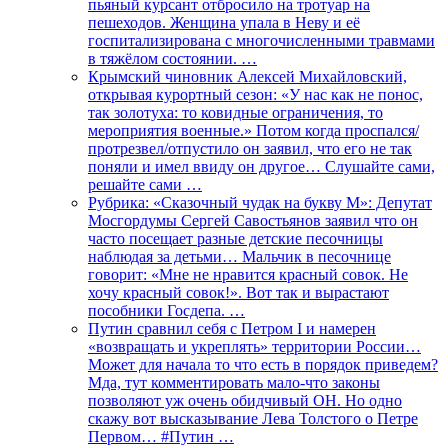
пьяный курсант отбросило на тротуар на
пешеходов. Женщина упала в Неву и её
госпитализирована с многочисленными травмами
в тяжёлом состоянии. …
Крымский чиновник Алексей Михайловский,
открывая курортный сезон: «У нас как не понос,
так золотуха: то ковидные ограничения, то
мероприятия военные.» Потом когда проспался/
протрезвел/отпустило он заявил, что его не так
поняли и имел ввиду он другое… Слушайте сами,
решайте сами …
Рубрика: «Сказочный чудак на букву М»: Депутат
Мосгордумы Сергей Савостьянов заявил что он
часто посещает разные детские песочницы
наблюдая за детьми… Мальчик в песочнице
говорит: «Мне не нравится красный совок. Не
хочу красный совок!». Вот так и вырастают
пособники Госдепа. …
Путин сравнил себя с Петром I и намерен
«возвращать и укреплять» территории России…
Может для начала то что есть в порядок приведем?
Мда, тут комментировать мало-что законы
позволяют уж очень обидчивый ОН. Но одно
скажу вот высказывание Лева Толстого о Петре
Первом… #Путин …