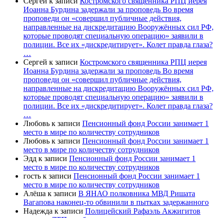
Сергей
к записи
Костромского священника РПЦ иерея
Иоанна Бурдина задержали за проповедь Во время
проповеди он «совершил публичные действия,
направленные на дискредитацию Вооружённых сил РФ,
которые проводят специальную операцию» заявили в
полиции. Все их «дискредитирует». Колет правда глаза?
…
Сергей
к записи
Костромского священника РПЦ иерея
Иоанна Бурдина задержали за проповедь Во время
проповеди он «совершил публичные действия,
направленные на дискредитацию Вооружённых сил РФ,
которые проводят специальную операцию» заявили в
полиции. Все их «дискредитирует». Колет правда глаза?
…
Любовь
к записи
Пенсионный фонд России занимает 1
место в мире по количеству сотрудников
Любовь
к записи
Пенсионный фонд России занимает 1
место в мире по количеству сотрудников
Эдд
к записи
Пенсионный фонд России занимает 1
место в мире по количеству сотрудников
гость
к записи
Пенсионный фонд России занимает 1
место в мире по количеству сотрудников
Алёша
к записи
В ЯНАО полковника МВД Ришата
Вагапова наконец-то обвинили в пытках задержанного
Надежда
к записи
Полицейский Рафаэль Акжигитов