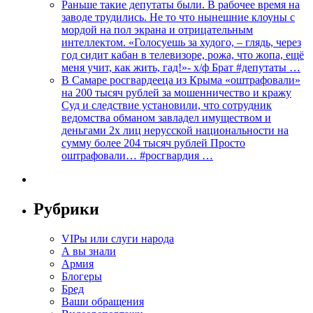
Раньше такие депутаты были. В рабочее время на
заводе трудились. Не то что нынешние клоуны с
мордой на пол экрана и отрицательным
интеллектом. «Голосуешь за худого, – глядь, через
год сидит кабан в телевизоре, рожа, что жопа, ещё
меня учит, как жить, гад!»- х/ф Брат #депутаты …
В Самаре росгвардееца из Крыма «оштрафовали»
на 200 тысяч рублей за мошенничество и кражу
Суд и следствие установили, что сотрудник
ведомства обманом завладел имуществом и
деньгами 2х лиц нерусской национальности на
сумму более 204 тысяч рублей Просто
оштрафовали… #росгвардия …
Рубрики
VIPы или слуги народа
А вы знали
Армия
Блогеры
Бред
Ваши обращения