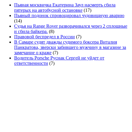
Пьяная москвичка Екатерина Заул насмерть сбила
пятерых на автобусной остановке
(17)
Пьяный подонок спровоцировал чудовищную аварию
(14)
Судья на Range Rover разворачивался через 2 сплошные
и сбила байкера.
(8)
Правовой беспредел в России
(7)
В Самаре судят дважды судимого боксера Виталия
Панкратова, зверски забившего мужчину в магазине за
замечание о краже
(7)
Водитель Porsche Руснак Сергей не уйдет от
ответственности
(7)