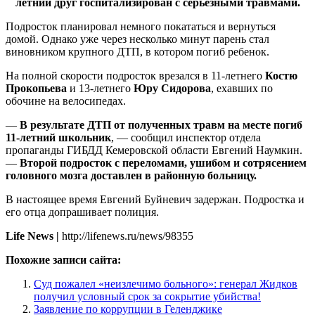
летний друг госпитализирован с серьезными травмами.
Подросток планировал немного покататься и вернуться
домой. Однако уже через несколько минут парень стал
виновником крупного ДТП, в котором погиб ребенок.
На полной скорости подросток врезался в 11-летнего
Костю
Прокопьева
и 13-летнего
Юру Сидорова
, ехавших по
обочине на велосипедах.
—
В результате ДТП от полученных травм на месте погиб
11-летний школьник
, — сообщил инспектор отдела
пропаганды ГИБДД Кемеровской области Евгений Наумкин.
—
Второй подросток с переломами, ушибом и сотрясением
головного мозга доставлен в районную больницу.
В настоящее время Евгений Буйневич задержан. Подростка и
его отца допрашивает полиция.
Life News |
http://lifenews.ru/news/98355
Похожие записи сайта:
Суд пожалел «неизлечимо больного»: генерал Жидков
получил условный срок за сокрытие убийства!
Заявление по коррупции в Геленджике