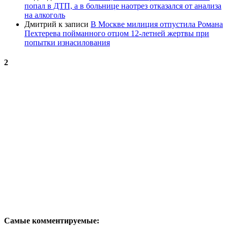
попал в ДТП, а в больнице наотрез отказался от анализа
на алкоголь
Дмитрий
к записи
В Москве милиция отпустила Романа
Пехтерева пойманного отцом 12-летней жертвы при
попытки изнасилования
2
Самые комментируемые: