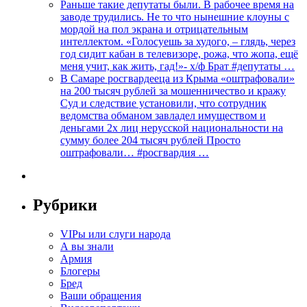
Раньше такие депутаты были. В рабочее время на
заводе трудились. Не то что нынешние клоуны с
мордой на пол экрана и отрицательным
интеллектом. «Голосуешь за худого, – глядь, через
год сидит кабан в телевизоре, рожа, что жопа, ещё
меня учит, как жить, гад!»- х/ф Брат #депутаты …
В Самаре росгвардееца из Крыма «оштрафовали»
на 200 тысяч рублей за мошенничество и кражу
Суд и следствие установили, что сотрудник
ведомства обманом завладел имуществом и
деньгами 2х лиц нерусской национальности на
сумму более 204 тысяч рублей Просто
оштрафовали… #росгвардия …
Рубрики
VIPы или слуги народа
А вы знали
Армия
Блогеры
Бред
Ваши обращения