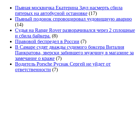
Пьяная москвичка Екатерина Заул насмерть сбила
пятерых на автобусной остановке
(17)
Пьяный подонок спровоцировал чудовищную аварию
(14)
Судья на Range Rover разворачивался через 2 сплошные
и сбила байкера.
(8)
Правовой беспредел в России
(7)
В Самаре судят дважды судимого боксера Виталия
Панкратова, зверски забившего мужчину в магазине за
замечание о краже
(7)
Водитель Porsche Руснак Сергей не уйдет от
ответственности
(7)