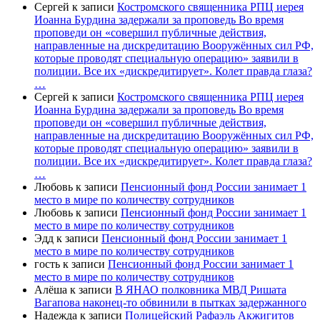
Сергей
к записи
Костромского священника РПЦ иерея
Иоанна Бурдина задержали за проповедь Во время
проповеди он «совершил публичные действия,
направленные на дискредитацию Вооружённых сил РФ,
которые проводят специальную операцию» заявили в
полиции. Все их «дискредитирует». Колет правда глаза?
…
Сергей
к записи
Костромского священника РПЦ иерея
Иоанна Бурдина задержали за проповедь Во время
проповеди он «совершил публичные действия,
направленные на дискредитацию Вооружённых сил РФ,
которые проводят специальную операцию» заявили в
полиции. Все их «дискредитирует». Колет правда глаза?
…
Любовь
к записи
Пенсионный фонд России занимает 1
место в мире по количеству сотрудников
Любовь
к записи
Пенсионный фонд России занимает 1
место в мире по количеству сотрудников
Эдд
к записи
Пенсионный фонд России занимает 1
место в мире по количеству сотрудников
гость
к записи
Пенсионный фонд России занимает 1
место в мире по количеству сотрудников
Алёша
к записи
В ЯНАО полковника МВД Ришата
Вагапова наконец-то обвинили в пытках задержанного
Надежда
к записи
Полицейский Рафаэль Акжигитов