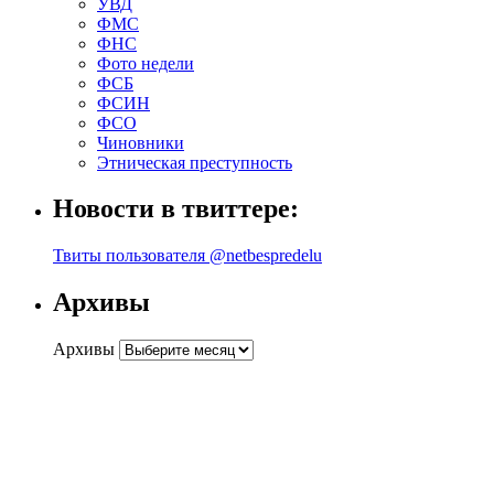
УВД
ФМС
ФНС
Фото недели
ФСБ
ФСИН
ФСО
Чиновники
Этническая преступность
Новости в твиттере:
Твиты пользователя @netbespredelu
Архивы
Архивы