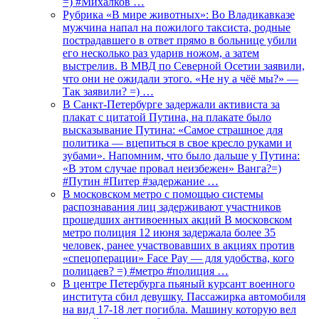
=) #Михалков …
Рубрика «В мире животных»: Во Владикавказе
мужчина напал на пожилого таксиста, родные
пострадавшего в ответ прямо в больнице убили
его несколько раз ударив ножом, а затем
выстрелив. В МВД по Северной Осетии заявили,
что они не ожидали этого. «Не ну а чёё мы?» —
Так заявили? =) …
В Санкт-Петербурге задержали активиста за
плакат с цитатой Путина, на плакате было
высказывание Путина: «Самое страшное для
политика — вцепиться в свое кресло руками и
зубами». Напомним, что было дальше у Путина:
«В этом случае провал неизбежен» Ванга?=)
#Путин #Питер #задержание …
В московском метро с помощью системы
распознавания лиц задерживают участников
прошедших антивоенных акций В московском
метро полиция 12 июня задержала более 35
человек, ранее участвовавших в акциях против
«спецоперации» Face Pay — для удобства, кого
полицаев? =) #метро #полиция …
В центре Петербурга пьяный курсант военного
института сбил девушку. Пассажирка автомобиля
на вид 17-18 лет погибла. Машину которую вел