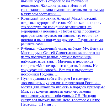
пьяный курсант отбросило на тротуар на
пешеходов. Женщина упала в Неву и её
госпитализирована с многочисленными травмами
в тяжёлом состоянии. …
Крымский чиновник Алексей Михайловский,
открывая курортный сезон: «У нас как не понос,
так золотуха: то ковидные ограничения, то
мероприятия военные.» Потом когда проспался/
протрезвел/отпустило он заявил, что его не так
поняли и имел ввиду он другое… Слушайте сами,
решайте сами …
Рубрика: «Сказочный чудак на букву М»: Депутат
Мосгордумы Сергей Савостьянов заявил что он
часто посещает разные детские песочницы
наблюдая за детьми… Мальчик в песочнице
говорит: «Мне не нравится красный совок. Не
хочу красный совок!». Вот так и вырастают
пособники Госдепа. …
Путин сравнил себя с Петром I и намерен
«возвращать и укреплять» территории России…
Может для начала то что есть в порядок приведем?
Мда, тут комментировать мало-что законы
позволяют уж очень обидчивый ОН. Но одно
скажу вот высказывание Лева Толстого о Петре
Первом… #Путин …