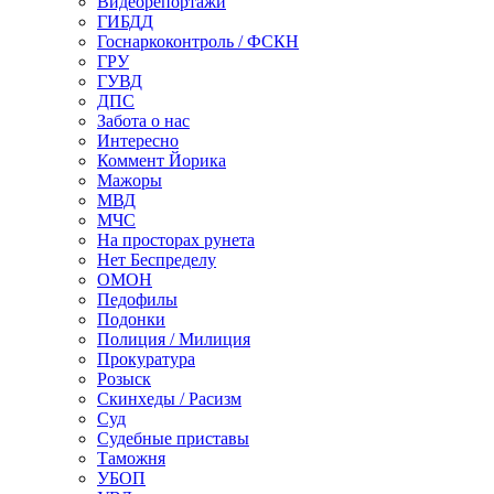
Видеорепортажи
ГИБДД
Госнаркоконтроль / ФСКН
ГРУ
ГУВД
ДПС
Забота о нас
Интересно
Коммент Йорика
Мажоры
МВД
МЧС
На просторах рунета
Нет Беспределу
ОМОН
Педофилы
Подонки
Полиция / Милиция
Прокуратура
Розыск
Скинхеды / Расизм
Суд
Судебные приставы
Таможня
УБОП