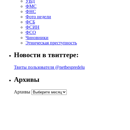
УВД
ФМС
ФНС
Фото недели
ФСБ
ФСИН
ФСО
Чиновники
Этническая преступность
Новости в твиттере:
Твиты пользователя @netbespredelu
Архивы
Архивы