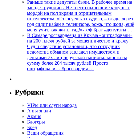
Раньше такие депутаты были. В рабочее время на
заводе трудились. Не то что нынешние клоуны с
мордой на пол экрана и отрицательным
интеллектом. «Голосуешь за худого, – глядь, через
год сидит кабан в телевизоре, рожа, что жопа, ещё
меня учит, как жить, гад!»- х/ф Брат #депутаты …
В Самаре росгвардееца из Крыма «оштрафовали»
на 200 тысяч рублей за мошенничество и кражу
Суд и следствие установили, что сотрудник
ведомства обманом завладел имуществом и
деньгами 2х лиц нерусской национальности на
сумму более 204 тысяч рублей Просто
оштрафовали… #росгвардия …
Рубрики
VIPы или слуги народа
А вы знали
Армия
Блогеры
Бред
Ваши обращения