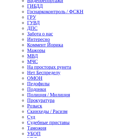
Видеорепортажи
ГИБДД
Госнаркоконтроль / ФСКН
ГРУ
ГУВД
ДПС
Забота о нас
Интересно
Коммент Йорика
Мажоры
МВД
МЧС
На просторах рунета
Нет Беспределу
ОМОН
Педофилы
Подонки
Полиция / Милиция
Прокуратура
Розыск
Скинхеды / Расизм
Суд
Судебные приставы
Таможня
УБОП