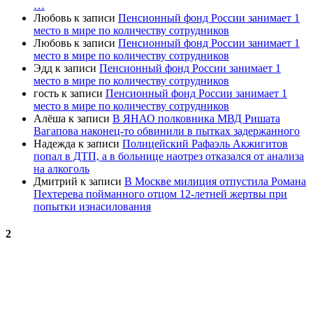
…
Любовь
к записи
Пенсионный фонд России занимает 1
место в мире по количеству сотрудников
Любовь
к записи
Пенсионный фонд России занимает 1
место в мире по количеству сотрудников
Эдд
к записи
Пенсионный фонд России занимает 1
место в мире по количеству сотрудников
гость
к записи
Пенсионный фонд России занимает 1
место в мире по количеству сотрудников
Алёша
к записи
В ЯНАО полковника МВД Ришата
Вагапова наконец-то обвинили в пытках задержанного
Надежда
к записи
Полицейский Рафаэль Акжигитов
попал в ДТП, а в больнице наотрез отказался от анализа
на алкоголь
Дмитрий
к записи
В Москве милиция отпустила Романа
Пехтерева пойманного отцом 12-летней жертвы при
попытки изнасилования
2