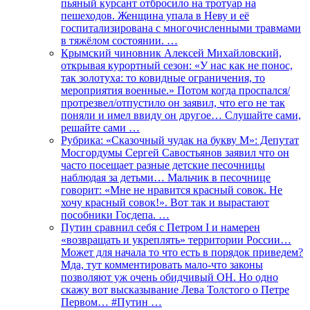
пьяный курсант отбросило на тротуар на
пешеходов. Женщина упала в Неву и её
госпитализирована с многочисленными травмами
в тяжёлом состоянии. …
Крымский чиновник Алексей Михайловский,
открывая курортный сезон: «У нас как не понос,
так золотуха: то ковидные ограничения, то
мероприятия военные.» Потом когда проспался/
протрезвел/отпустило он заявил, что его не так
поняли и имел ввиду он другое… Слушайте сами,
решайте сами …
Рубрика: «Сказочный чудак на букву М»: Депутат
Мосгордумы Сергей Савостьянов заявил что он
часто посещает разные детские песочницы
наблюдая за детьми… Мальчик в песочнице
говорит: «Мне не нравится красный совок. Не
хочу красный совок!». Вот так и вырастают
пособники Госдепа. …
Путин сравнил себя с Петром I и намерен
«возвращать и укреплять» территории России…
Может для начала то что есть в порядок приведем?
Мда, тут комментировать мало-что законы
позволяют уж очень обидчивый ОН. Но одно
скажу вот высказывание Лева Толстого о Петре
Первом… #Путин …