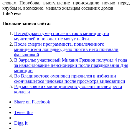
словам Порубова, выступление проиcходило ночью перед
клубом и, возможно, мешало жильцам соседних домов.
LifeNews
Похожие записи сайта:
Петербуржец умер после пыток в милиции, но
мучителей в погонах не могут найти.
После смерти программиста, покалеченного
милицейской лошадью, дело против него признали
фальшивкой
В Зауралье участковый Михаил Грязнов получил 4 года
за изнасилование пенсионерки после празднования Дня
милиции
Во Владивостоке омоновец признался в избиении
скончавшегося человека после просмотра видеозаписи
Ряд московских милиционеров уволены после ареста
коллеги
Share on Facebook
Tweet this
Digg It