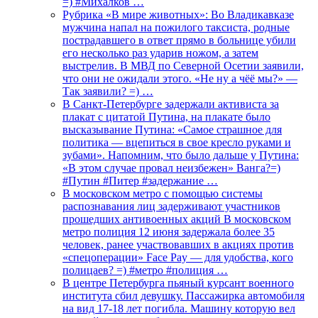
=) #Михалков …
Рубрика «В мире животных»: Во Владикавказе
мужчина напал на пожилого таксиста, родные
пострадавшего в ответ прямо в больнице убили
его несколько раз ударив ножом, а затем
выстрелив. В МВД по Северной Осетии заявили,
что они не ожидали этого. «Не ну а чёё мы?» —
Так заявили? =) …
В Санкт-Петербурге задержали активиста за
плакат с цитатой Путина, на плакате было
высказывание Путина: «Самое страшное для
политика — вцепиться в свое кресло руками и
зубами». Напомним, что было дальше у Путина:
«В этом случае провал неизбежен» Ванга?=)
#Путин #Питер #задержание …
В московском метро с помощью системы
распознавания лиц задерживают участников
прошедших антивоенных акций В московском
метро полиция 12 июня задержала более 35
человек, ранее участвовавших в акциях против
«спецоперации» Face Pay — для удобства, кого
полицаев? =) #метро #полиция …
В центре Петербурга пьяный курсант военного
института сбил девушку. Пассажирка автомобиля
на вид 17-18 лет погибла. Машину которую вел