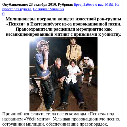
Опубликовано: 23 октября 2010. Рубрики:
Бред
,
Забота о нас
,
МВД
,
На
просторах рунета
,
Полиция / Милиция
.
0
Милиционеры прервали концерт известной рок-группы
«Психея» в Екатеринбурге из-за провокационной песни.
Правоохранители расценили мероприятие как
несанкционированный митинг с призывами к убийству.
Причиной конфликта стала песня команды «Психея» под
названием «Убей мента». Услышав провокационную песню,
сотрудники милиции, обеспечивавшие правопорядок,