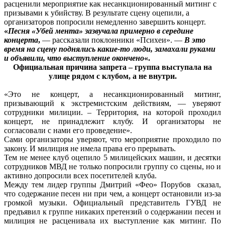
расценили мероприятие как несанкционированный митинг с
призывами к убийству. В результате сцену оцепили, а
организаторов попросили немедленно завершить концерт.
«
Песня «Убей мента» зазвучала примерно в середине
концерта
,
— рассказали поклонники «Психеи». —
В это
время на сцену поднялись какие-то люди, замахали руками
и объявили, что выступление окончено
«.
Официальная причина запрета – группа выступала на
улице рядом с клубом, а не внутри.
«Это не концерт, а несанкционированный митинг,
призывающий к экстремистским действиям, — уверяют
сотрудники милиции. – Территория, на которой проходил
концерт, не принадлежит клубу. И организаторы не
согласовали с нами его проведение».
Сами организаторы уверяют, что мероприятие проходило по
закону. И милиция не имела права его прерывать.
Тем не менее клуб оцепило 5 милицейских машин, и десятки
сотрудников МВД не только попросили группу со сцены, но и
активно допросили всех посетителей клуба.
Между тем лидер группы Дмитрий «Фео» Порубов сказал,
что содержание песен ни при чем, а концерт остановили из-за
громкой музыки. Официальный представитель ГУВД не
предъявил к группе никаких претензий о содержании песен и
милиция не расценивала их выступление как митинг. По