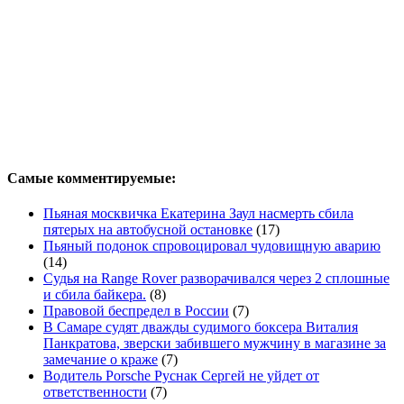
Самые комментируемые:
Пьяная москвичка Екатерина Заул насмерть сбила
пятерых на автобусной остановке
(17)
Пьяный подонок спровоцировал чудовищную аварию
(14)
Судья на Range Rover разворачивался через 2 сплошные
и сбила байкера.
(8)
Правовой беспредел в России
(7)
В Самаре судят дважды судимого боксера Виталия
Панкратова, зверски забившего мужчину в магазине за
замечание о краже
(7)
Водитель Porsche Руснак Сергей не уйдет от
ответственности
(7)