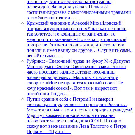
пьяный курсант отбросило на тротуар на
пешеходов. Женщина упала в Неву и её
госпитализирована с многочисленными травмами
в тяжёлом состоянии. …
Крымский чиновник Алексей Михайловский,
открывая курортный сезон: «У нас как не понос,
так золотуха: то ковидные ограничения, то
мероприятия военные.» Потом когда проспался/
протрезвел/отпустило он заявил, что его не так
поняли и имел ввиду он другое… Слушайте сами,
решайте сами …
Рубрика: «Сказочный чудак на букву М»: Депутат
Мосгордумы Сергей Савостьянов заявил что он
часто посещает разные детские песочницы
наблюдая за детьми… Мальчик в песочнице
говорит: «Мне не нравится красный совок. Не
хочу красный совок!». Вот так и вырастают
пособники Госдепа. …
Путин сравнил себя с Петром I и намерен
«возвращать и укреплять» территории России…
Может для начала то что есть в порядок приведем?
Мда, тут комментировать мало-что законы
позволяют уж очень обидчивый ОН. Но одно
скажу вот высказывание Лева Толстого о Петре
Первом… #Путин …