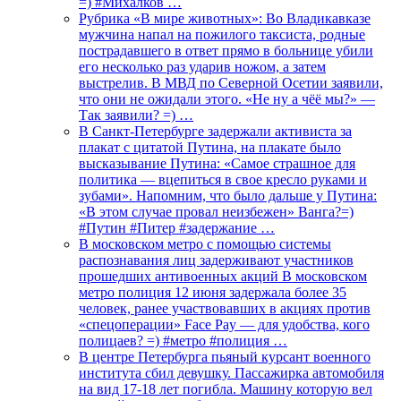
=) #Михалков …
Рубрика «В мире животных»: Во Владикавказе
мужчина напал на пожилого таксиста, родные
пострадавшего в ответ прямо в больнице убили
его несколько раз ударив ножом, а затем
выстрелив. В МВД по Северной Осетии заявили,
что они не ожидали этого. «Не ну а чёё мы?» —
Так заявили? =) …
В Санкт-Петербурге задержали активиста за
плакат с цитатой Путина, на плакате было
высказывание Путина: «Самое страшное для
политика — вцепиться в свое кресло руками и
зубами». Напомним, что было дальше у Путина:
«В этом случае провал неизбежен» Ванга?=)
#Путин #Питер #задержание …
В московском метро с помощью системы
распознавания лиц задерживают участников
прошедших антивоенных акций В московском
метро полиция 12 июня задержала более 35
человек, ранее участвовавших в акциях против
«спецоперации» Face Pay — для удобства, кого
полицаев? =) #метро #полиция …
В центре Петербурга пьяный курсант военного
института сбил девушку. Пассажирка автомобиля
на вид 17-18 лет погибла. Машину которую вел