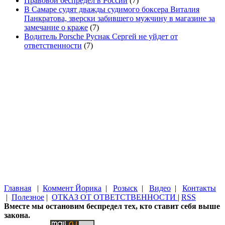
Правовой беспредел в России
(7)
В Самаре судят дважды судимого боксера Виталия
Панкратова, зверски забившего мужчину в магазине за
замечание о краже
(7)
Водитель Porsche Руснак Сергей не уйдет от
ответственности
(7)
Главная
|
Коммент Йорика
|
Розыск
|
Видео
|
Контакты
|
Полезное
|
ОТКАЗ ОТ ОТВЕТСТВЕННОСТИ
|
RSS
Вместе мы остановим беспредел тех, кто ставит себя выше
закона.