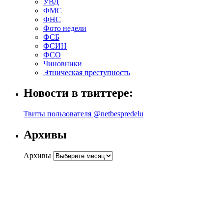
УВД
ФМС
ФНС
Фото недели
ФСБ
ФСИН
ФСО
Чиновники
Этническая преступность
Новости в твиттере:
Твиты пользователя @netbespredelu
Архивы
Архивы