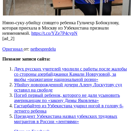
Няню-суку-убийцу спящего ребенка Гульчехр Бобокулову,
которая приехала в Москву из Узбекистана признали
невменяемой.
https://t.co/YZe7P4cypN
[ad_2]
Оригинал
от:
netbespredelu
Похожие записи сайта:
Двух русских учителей уволили с работы после жалобы
со стороны азербайджанки Камали Новрузовой, за
якобы «разжигание национальной розни»
Убийцу новорожденной дочери Алену Лоскутову суд
оставил на свободе
Погиб первый ребенок, которого не дали усыновить
американцам по «закону Димы Яковлева»
Гастарбайтер из Узбекистана ударил ногой в голову 6-
летнего ребенка
Президент Узбекистана назвал узбекских трудовых
мигрантов в России «лентяями»