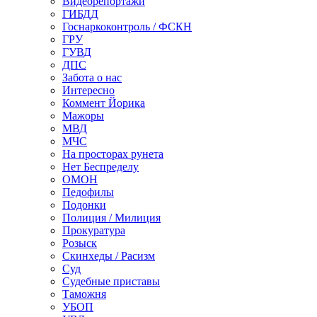
Видеорепортажи
ГИБДД
Госнаркоконтроль / ФСКН
ГРУ
ГУВД
ДПС
Забота о нас
Интересно
Коммент Йорика
Мажоры
МВД
МЧС
На просторах рунета
Нет Беспределу
ОМОН
Педофилы
Подонки
Полиция / Милиция
Прокуратура
Розыск
Скинхеды / Расизм
Суд
Судебные приставы
Таможня
УБОП