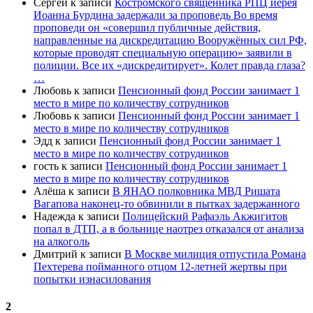
Сергей
к записи
Костромского священника РПЦ иерея
Иоанна Бурдина задержали за проповедь Во время
проповеди он «совершил публичные действия,
направленные на дискредитацию Вооружённых сил РФ,
которые проводят специальную операцию» заявили в
полиции. Все их «дискредитирует». Колет правда глаза?
…
Любовь
к записи
Пенсионный фонд России занимает 1
место в мире по количеству сотрудников
Любовь
к записи
Пенсионный фонд России занимает 1
место в мире по количеству сотрудников
Эдд
к записи
Пенсионный фонд России занимает 1
место в мире по количеству сотрудников
гость
к записи
Пенсионный фонд России занимает 1
место в мире по количеству сотрудников
Алёша
к записи
В ЯНАО полковника МВД Ришата
Вагапова наконец-то обвинили в пытках задержанного
Надежда
к записи
Полицейский Рафаэль Акжигитов
попал в ДТП, а в больнице наотрез отказался от анализа
на алкоголь
Дмитрий
к записи
В Москве милиция отпустила Романа
Пехтерева пойманного отцом 12-летней жертвы при
попытки изнасилования
2