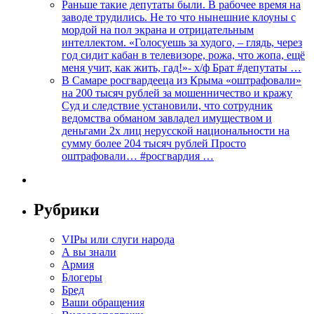
Раньше такие депутаты были. В рабочее время на
заводе трудились. Не то что нынешние клоуны с
мордой на пол экрана и отрицательным
интеллектом. «Голосуешь за худого, – глядь, через
год сидит кабан в телевизоре, рожа, что жопа, ещё
меня учит, как жить, гад!»- х/ф Брат #депутаты …
В Самаре росгвардееца из Крыма «оштрафовали»
на 200 тысяч рублей за мошенничество и кражу
Суд и следствие установили, что сотрудник
ведомства обманом завладел имуществом и
деньгами 2х лиц нерусской национальности на
сумму более 204 тысяч рублей Просто
оштрафовали… #росгвардия …
Рубрики
VIPы или слуги народа
А вы знали
Армия
Блогеры
Бред
Ваши обращения