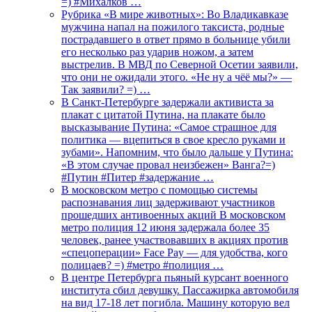
=) #Михалков …
Рубрика «В мире животных»: Во Владикавказе
мужчина напал на пожилого таксиста, родные
пострадавшего в ответ прямо в больнице убили
его несколько раз ударив ножом, а затем
выстрелив. В МВД по Северной Осетии заявили,
что они не ожидали этого. «Не ну а чёё мы?» —
Так заявили? =) …
В Санкт-Петербурге задержали активиста за
плакат с цитатой Путина, на плакате было
высказывание Путина: «Самое страшное для
политика — вцепиться в свое кресло руками и
зубами». Напомним, что было дальше у Путина:
«В этом случае провал неизбежен» Ванга?=)
#Путин #Питер #задержание …
В московском метро с помощью системы
распознавания лиц задерживают участников
прошедших антивоенных акций В московском
метро полиция 12 июня задержала более 35
человек, ранее участвовавших в акциях против
«спецоперации» Face Pay — для удобства, кого
полицаев? =) #метро #полиция …
В центре Петербурга пьяный курсант военного
института сбил девушку. Пассажирка автомобиля
на вид 17-18 лет погибла. Машину которую вел