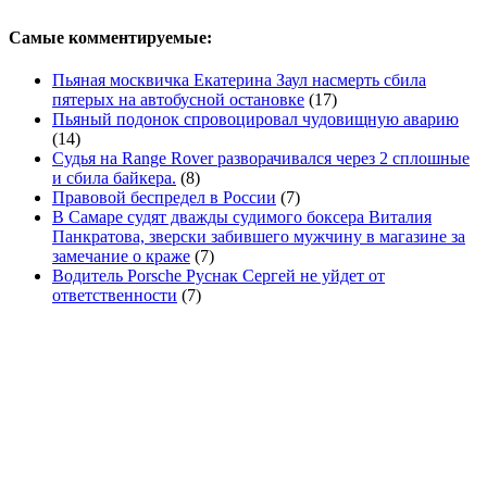
Самые комментируемые:
Пьяная москвичка Екатерина Заул насмерть сбила
пятерых на автобусной остановке
(17)
Пьяный подонок спровоцировал чудовищную аварию
(14)
Судья на Range Rover разворачивался через 2 сплошные
и сбила байкера.
(8)
Правовой беспредел в России
(7)
В Самаре судят дважды судимого боксера Виталия
Панкратова, зверски забившего мужчину в магазине за
замечание о краже
(7)
Водитель Porsche Руснак Сергей не уйдет от
ответственности
(7)