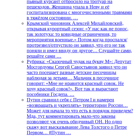
пьяный курсант отбросило на тротуар на
пешеходов. Женщина упала в Неву и её
госпитализирована с многочисленными травмами
в тяжёлом состоянии. …
Крымский чиновник Алексей Михайловский,
открывая курортный сезон: «У нас как не понос,
так золотуха: то ковидные ограничения, то
мероприятия военные.» Потом когда проспался/
протрезвел/отпустило он заявил, что его не так
поняли и имел ввиду он другое… Слушайте сами,
решайте сами …
Рубрика: «Сказочный чудак на букву М»: Депутат
Мосгордумы Сергей Савостьянов заявил что он
часто посещает разные детские песочницы
наблюдая за детьми… Мальчик в песочнице
говорит: «Мне не нравится красный совок. Не
хочу красный совок!». Вот так и вырастают
пособники Госдепа. …
Путин сравнил себя с Петром I и намерен
«возвращать и укреплять» территории России…
Может для начала то что есть в порядок приведем?
Мда, тут комментировать мало-что законы
позволяют уж очень обидчивый ОН. Но одно
скажу вот высказывание Лева Толстого о Петре
Первом… #Путин …