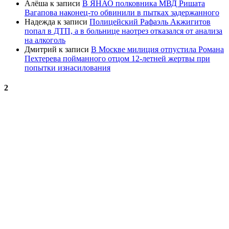
Алёша
к записи
В ЯНАО полковника МВД Ришата
Вагапова наконец-то обвинили в пытках задержанного
Надежда
к записи
Полицейский Рафаэль Акжигитов
попал в ДТП, а в больнице наотрез отказался от анализа
на алкоголь
Дмитрий
к записи
В Москве милиция отпустила Романа
Пехтерева пойманного отцом 12-летней жертвы при
попытки изнасилования
2