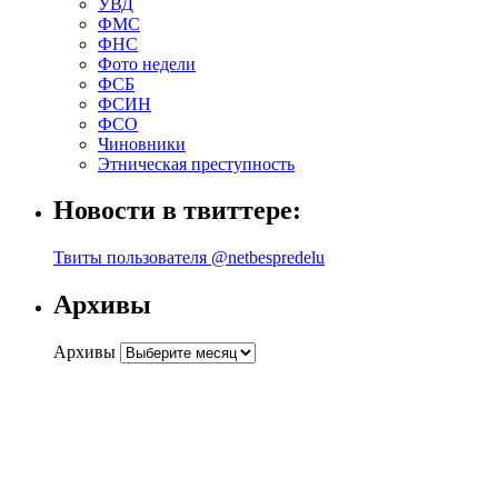
УВД
ФМС
ФНС
Фото недели
ФСБ
ФСИН
ФСО
Чиновники
Этническая преступность
Новости в твиттере:
Твиты пользователя @netbespredelu
Архивы
Архивы