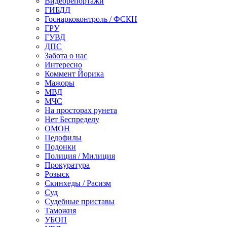
Видеорепортажи
ГИБДД
Госнаркоконтроль / ФСКН
ГРУ
ГУВД
ДПС
Забота о нас
Интересно
Коммент Йорика
Мажоры
МВД
МЧС
На просторах рунета
Нет Беспределу
ОМОН
Педофилы
Подонки
Полиция / Милиция
Прокуратура
Розыск
Скинхеды / Расизм
Суд
Судебные приставы
Таможня
УБОП