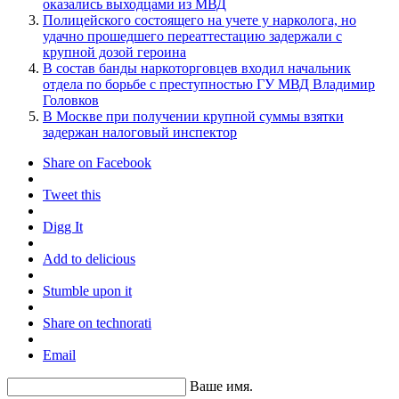
оказались выходцами из МВД
Полицейского состоящего на учете у нарколога, но
удачно прошедшего переаттестацию задержали с
крупной дозой героина
В состав банды наркоторговцев входил начальник
отдела по борьбе с преступностью ГУ МВД Владимир
Головков
В Москве при получении крупной суммы взятки
задержан налоговый инспектор
Share on Facebook
Tweet this
Digg It
Add to delicious
Stumble upon it
Share on technorati
Email
Ваше имя.