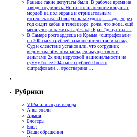
Раньше такие депутаты были. В рабочее время на
заводе трудились. Не то что нынешние клоуны с
мордой на пол экрана и отрицательным
интеллектом. «Голосуешь за худого, – глядь, через
год сидит кабан в телевизоре, рожа, что жопа, ещё
меня учит, как жить, гад!»- х/ф Брат #депутаты …
В Самаре росгвардееца из Крыма «оштрафовали»
на 200 тысяч рублей за мошенничество и кражу
Суд и следствие установили, что сотрудник
ведомства обманом завладел имуществом и
деньгами 2х лиц нерусской национальности на
сумму более 204 тысяч рублей Просто
оштрафовали… #росгвардия …
Рубрики
VIPы или слуги народа
А вы знали
Армия
Блогеры
Бред
Ваши обращения