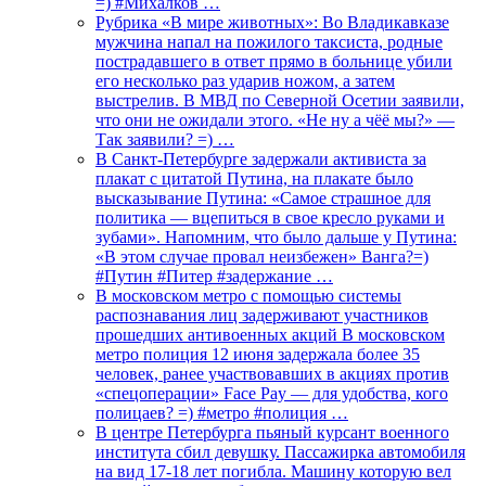
=) #Михалков …
Рубрика «В мире животных»: Во Владикавказе
мужчина напал на пожилого таксиста, родные
пострадавшего в ответ прямо в больнице убили
его несколько раз ударив ножом, а затем
выстрелив. В МВД по Северной Осетии заявили,
что они не ожидали этого. «Не ну а чёё мы?» —
Так заявили? =) …
В Санкт-Петербурге задержали активиста за
плакат с цитатой Путина, на плакате было
высказывание Путина: «Самое страшное для
политика — вцепиться в свое кресло руками и
зубами». Напомним, что было дальше у Путина:
«В этом случае провал неизбежен» Ванга?=)
#Путин #Питер #задержание …
В московском метро с помощью системы
распознавания лиц задерживают участников
прошедших антивоенных акций В московском
метро полиция 12 июня задержала более 35
человек, ранее участвовавших в акциях против
«спецоперации» Face Pay — для удобства, кого
полицаев? =) #метро #полиция …
В центре Петербурга пьяный курсант военного
института сбил девушку. Пассажирка автомобиля
на вид 17-18 лет погибла. Машину которую вел