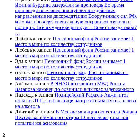
Иоанна Бурдина задержали за проповедь Во время
проповеди он «совершил публичные действия,
направленные на дискредитацию Вооружённых сил РФ,
которые проводят специальную операцию» заявили в
полиции. Все их «дискредитирует». Колет правда глаза?
…
Любовь
к записи
Пенсионный фонд России занимает 1
место в мире по количеству сотрудников
Любовь
к записи
Пенсионный фонд России занимает 1
место в мире по количеству сотрудников
Эдд
к записи
Пенсионный фонд России занимает 1
место в мире по количеству сотрудников
гость
к записи
Пенсионный фонд России занимает 1
место в мире по количеству сотрудников
Алёша
к записи
В ЯНАО полковника МВД Ришата
Вагапова наконец-то обвинили в пытках задержанного
Надежда
к записи
Полицейский Рафаэль Акжигитов
попал в ДТП, а в больнице наотрез отказался от анализа
на алкоголь
Дмитрий
к записи
В Москве милиция отпустила Романа
Пехтерева пойманного отцом 12-летней жертвы при
попытки изнасилования
2