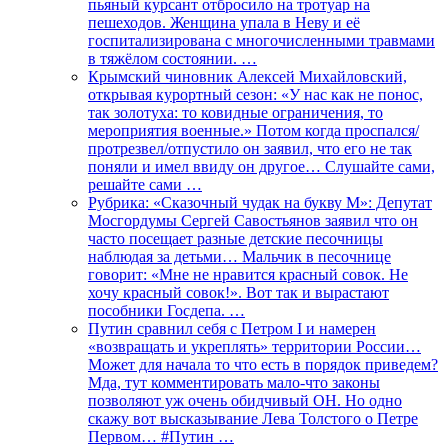
пьяный курсант отбросило на тротуар на
пешеходов. Женщина упала в Неву и её
госпитализирована с многочисленными травмами
в тяжёлом состоянии. …
Крымский чиновник Алексей Михайловский,
открывая курортный сезон: «У нас как не понос,
так золотуха: то ковидные ограничения, то
мероприятия военные.» Потом когда проспался/
протрезвел/отпустило он заявил, что его не так
поняли и имел ввиду он другое… Слушайте сами,
решайте сами …
Рубрика: «Сказочный чудак на букву М»: Депутат
Мосгордумы Сергей Савостьянов заявил что он
часто посещает разные детские песочницы
наблюдая за детьми… Мальчик в песочнице
говорит: «Мне не нравится красный совок. Не
хочу красный совок!». Вот так и вырастают
пособники Госдепа. …
Путин сравнил себя с Петром I и намерен
«возвращать и укреплять» территории России…
Может для начала то что есть в порядок приведем?
Мда, тут комментировать мало-что законы
позволяют уж очень обидчивый ОН. Но одно
скажу вот высказывание Лева Толстого о Петре
Первом… #Путин …