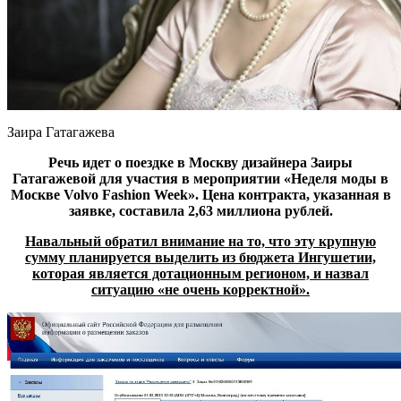
Заира Гатагажева
Речь идет о поездке в Москву дизайнера Заиры
Гатагажевой для участия в мероприятии «Неделя моды в
Москве Volvo Fashion Week». Цена контракта, указанная в
заявке, составила 2,63 миллиона рублей.
Навальный обратил внимание на то, что эту крупную
сумму планируется выделить из бюджета Ингушетии,
которая является дотационным регионом, и назвал
ситуацию «не очень корректной».