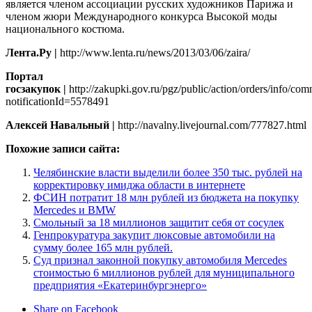
является членом ассоциации русских художников Парижа и
членом жюри Международного конкурса Высокой моды
национального костюма.
Лента.Ру |
http://www.lenta.ru/news/2013/03/06/zaira/
Портал
госзакупок |
http://zakupki.gov.ru/pgz/public/action/orders/info/c
notificationId=5578491
Алексей Навальный |
http://navalny.livejournal.com/777827.html
Похожие записи сайта:
Челябинские власти выделили более 350 тыс. рублей на
корректировку имиджа области в интернете
ФСИН потратит 18 млн рублей из бюджета на покупку
Mercedes и BMW
Смольный за 18 миллионов защитит себя от сосулек
Генпрокуратура закупит люксовые автомобили на
сумму более 165 млн рублей.
Суд признал законной покупку автомобиля Mercedes
стоимостью 6 миллионов рублей для муниципального
предприятия «Екатеринбургэнерго»
Share on Facebook