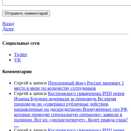
Назад
Далее
Социальные сети
Twitter
VK
Комментарии
Сергей
к записи
Пенсионный фонд России занимает 1
место в мире по количеству сотрудников
Сергей
к записи
Костромского священника РПЦ иерея
Иоанна Бурдина задержали за проповедь Во время
проповеди он «совершил публичные действия,
направленные на дискредитацию Вооружённых сил РФ,
которые проводят специальную операцию» заявили в
полиции. Все их «дискредитирует». Колет правда глаза?
…
Сергей
к записи
Костромского священника РПЦ иерея