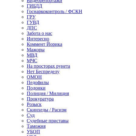
Видеорепортажи
ГИБДД
Госнаркоконтроль / ФСКН
ГРУ
ГУВД
ДПС
Забота о нас
Интересно
Коммент Йорика
Мажоры
МВД
МЧС
На просторах рунета
Нет Беспределу
ОМОН
Педофилы
Подонки
Полиция / Милиция
Прокуратура
Розыск
Скинхеды / Расизм
Суд
Судебные приставы
Таможня
УБОП