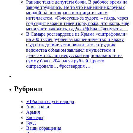
Раньше такие депутаты были. В рабочее время на
заводе трудились. Не то что нынешние клоуны с
мордой на пол экрана и отрицательным
интеллектом. «Голосуешь за худого, – глядь, через
год сидит кабан в телевизоре, рожа, что жопа, ещё
меня учит, как жить, гад!»- х/ф Брат #депутаты …
В Самаре росгвардееца из Крыма «оштрафовали»
на 200 тысяч рублей за мошенничество и кражу
Суд и следствие установили, что сотрудник
ведомства обманом завладел имуществом и
деньгами 2х лиц нерусской национальности на
сумму более 204 тысяч рублей Просто
оштрафовали… #росгвардия …
Рубрики
VIPы или слуги народа
А вы знали
Армия
Блогеры
Бред
Ваши обращения