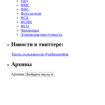
УВД
ФМС
ФНС
Фото недели
ФСБ
ФСИН
ФСО
Чиновники
Этническая преступность
Новости в твиттере:
Твиты пользователя @netbespredelu
Архивы
Архивы