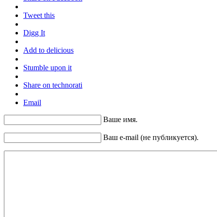
Tweet this
Digg It
Add to delicious
Stumble upon it
Share on technorati
Email
Ваше имя.
Ваш e-mail (не публикуется).