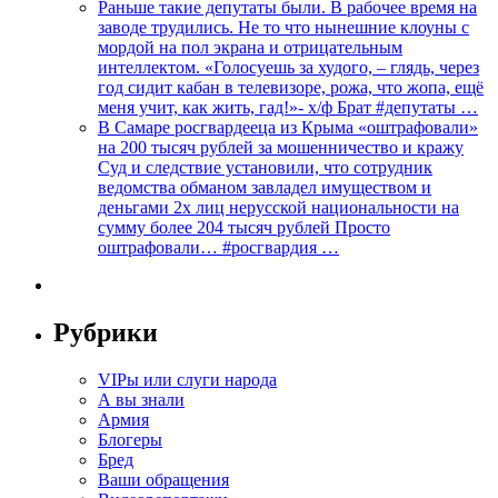
Раньше такие депутаты были. В рабочее время на
заводе трудились. Не то что нынешние клоуны с
мордой на пол экрана и отрицательным
интеллектом. «Голосуешь за худого, – глядь, через
год сидит кабан в телевизоре, рожа, что жопа, ещё
меня учит, как жить, гад!»- х/ф Брат #депутаты …
В Самаре росгвардееца из Крыма «оштрафовали»
на 200 тысяч рублей за мошенничество и кражу
Суд и следствие установили, что сотрудник
ведомства обманом завладел имуществом и
деньгами 2х лиц нерусской национальности на
сумму более 204 тысяч рублей Просто
оштрафовали… #росгвардия …
Рубрики
VIPы или слуги народа
А вы знали
Армия
Блогеры
Бред
Ваши обращения