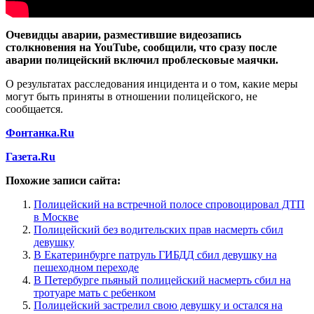
Очевидцы аварии, разместившие видеозапись
столкновения на YouTube, сообщили, что сразу после
аварии полицейский включил проблесковые маячки.
О результатах расследования инцидента и о том, какие меры
могут быть приняты в отношении полицейского, не
сообщается.
Фонтанка.Ru
Газета.Ru
Похожие записи сайта:
Полицейский на встречной полосе спровоцировал ДТП
в Москве
Полицейский без водительских прав насмерть сбил
девушку
В Екатеринбурге патруль ГИБДД сбил девушку на
пешеходном переходе
В Петербурге пьяный полицейский насмерть сбил на
тротуаре мать с ребенком
Полицейский застрелил свою девушку и остался на