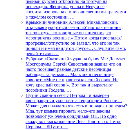
пьяный курсант отбросило на тротуар на
пешеходов. Женщина упала в Неву и её
госпитализирована с многочисленными травмами
в тяжёлом состоянии. …
Крымский чиновник Алексей Михайловский,
открывая курортный сезон: «У нас как не понос,
так золотуха: то ковидные ограничения, то
мероприятия военные.» Потом когда проспался/
протрезвел/отпустило он заявил, что его не так
поняли и имел ввиду он другое… Слушайте сами,
решайте сами …
Рубрика: «Сказочный чудак на букву М»: Депутат
Мосгордумы Сергей Савостьянов заявил что он
часто посещает разные детские песочницы
наблюдая за детьми… Мальчик в песочнице
говорит: «Мне не нравится красный совок. Не
хочу красный совок!». Вот так и вырастают
пособники Госдепа. …
Путин сравнил себя с Петром I и намерен
«возвращать и укреплять» территории России…
Может для начала то что есть в порядок приведем?
Мда, тут комментировать мало-что законы
позволяют уж очень обидчивый ОН. Но одно
скажу вот высказывание Лева Толстого о Петре
Первом… #Путин …