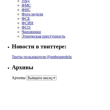
УВД
ФМС
ФНС
Фото недели
ФСБ
ФСИН
ФСО
Чиновники
Этническая преступность
Новости в твиттере:
Твиты пользователя @netbespredelu
Архивы
Архивы