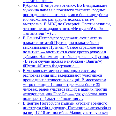
=) #Михалков …
Рубрика «В мире животных»: Во Владикавказе
мужчина напал на пожилого таксиста, родные
пострадавшего в ответ прямо в больнице убили
его несколько раз ударив ножом, а затем
выстрелив. В МВД по Северной Осетии заявили,
что они не ожидали этого. «Не ну а чёё мы?» —
Так заявили? =) …
В Санкт-Петербурге задержали активиста за
плакат с цитатой Путина, на плакате было
высказывание Путина: «Самое страшное для
политика — вцепиться в свое кресло руками и
зубами». Напомним, что было дальше у Путина:
«В этом случае провал неизбежен» Ванга?=)
#Путин #Питер #задержание …
В московском метро с помощью системы
распознавания лиц задерживают участников
прошедших антивоенных акций В московском
метро полиция 12 июня задержала более 35
человек, ранее участвовавших в акциях против
«спецоперации» Face Pay — для удобства, кого
полицаев? =) #метро #полиция …
В центре Петербурга пьяный курсант военного
института сбил девушку. Пассажирка автомобиля
на вид 17-18 лет погибла. Машину которую вел