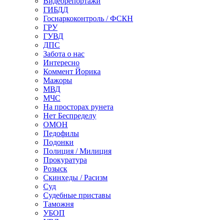
Видеорепортажи
ГИБДД
Госнаркоконтроль / ФСКН
ГРУ
ГУВД
ДПС
Забота о нас
Интересно
Коммент Йорика
Мажоры
МВД
МЧС
На просторах рунета
Нет Беспределу
ОМОН
Педофилы
Подонки
Полиция / Милиция
Прокуратура
Розыск
Скинхеды / Расизм
Суд
Судебные приставы
Таможня
УБОП