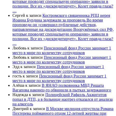
которые проводят специальную операцию» заявили в
полиции. Все их «дискредитирует». Колет правда глаза?
…
Сергей
к записи
Костромского священника РПЦ иерея
Иоанна Бурдина задержали за проповедь Во время
проповеди он «совершил публичные действия,
направленные на дискредитацию Вооружённых сил РФ,
которые проводят специальную операцию» заявили в
полиции. Все их «дискредитирует». Колет правда глаза?
…
Любовь
к записи
Пенсионный фонд России занимает 1
место в мире по количеству сотрудников
Любовь
к записи
Пенсионный фонд России занимает 1
место в мире по количеству сотрудников
Эдд
к записи
Пенсионный фонд России занимает 1
место в мире по количеству сотрудников
гость
к записи
Пенсионный фонд России занимает 1
место в мире по количеству сотрудников
Алёша
к записи
В ЯНАО полковника МВД Ришата
Вагапова наконец-то обвинили в пытках задержанного
Надежда
к записи
Полицейский Рафаэль Акжигитов
попал в ДТП, а в больнице наотрез отказался от анализа
на алкоголь
Дмитрий
к записи
В Москве милиция отпустила Романа
Пехтерева пойманного отцом 12-летней жертвы при