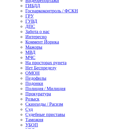
Видеорепортажи
ГИБДД
Госнаркоконтроль / ФСКН
ГРУ
ГУВД
ДПС
Забота о нас
Интересно
Коммент Йорика
Мажоры
МВД
МЧС
На просторах рунета
Нет Беспределу
ОМОН
Педофилы
Подонки
Полиция / Милиция
Прокуратура
Розыск
Скинхеды / Расизм
Суд
Судебные приставы
Таможня
УБОП