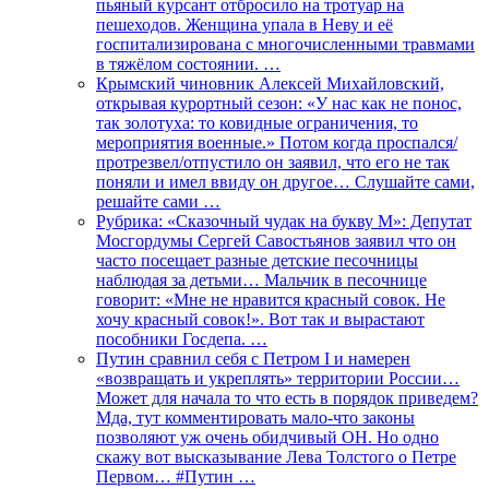
пьяный курсант отбросило на тротуар на
пешеходов. Женщина упала в Неву и её
госпитализирована с многочисленными травмами
в тяжёлом состоянии. …
Крымский чиновник Алексей Михайловский,
открывая курортный сезон: «У нас как не понос,
так золотуха: то ковидные ограничения, то
мероприятия военные.» Потом когда проспался/
протрезвел/отпустило он заявил, что его не так
поняли и имел ввиду он другое… Слушайте сами,
решайте сами …
Рубрика: «Сказочный чудак на букву М»: Депутат
Мосгордумы Сергей Савостьянов заявил что он
часто посещает разные детские песочницы
наблюдая за детьми… Мальчик в песочнице
говорит: «Мне не нравится красный совок. Не
хочу красный совок!». Вот так и вырастают
пособники Госдепа. …
Путин сравнил себя с Петром I и намерен
«возвращать и укреплять» территории России…
Может для начала то что есть в порядок приведем?
Мда, тут комментировать мало-что законы
позволяют уж очень обидчивый ОН. Но одно
скажу вот высказывание Лева Толстого о Петре
Первом… #Путин …