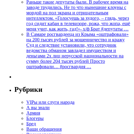
Раньше такие депутаты были. В рабочее время на
заводе трудились. Не то что нынешние клоуны с
мордой на пол экрана и отрицательным
интеллектом. «Голосуешь за худого, – глядь, через
год сидит кабан в телевизоре, рожа, что жопа, ещё
меня учит, как жить, гад!»- х/ф Брат #депутаты …
В Самаре росгвардееца из Крыма «оштрафовали»
на 200 тысяч рублей за мошенничество и кражу
Суд и следствие установили, что сотрудник
ведомства обманом завладел имуществом и
деньгами 2х лиц нерусской национальности на
сумму более 204 тысяч рублей Просто
оштрафовали… #росгвардия …
Рубрики
VIPы или слуги народа
А вы знали
Армия
Блогеры
Бред
Ваши обращения