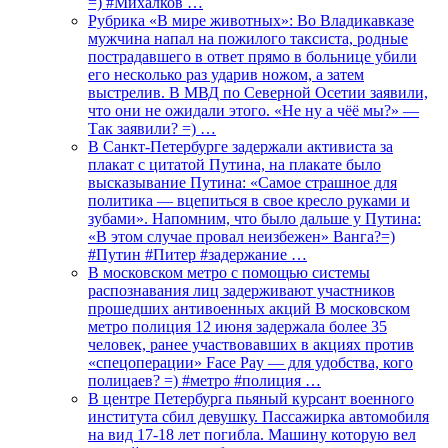
=) #Михалков …
Рубрика «В мире животных»: Во Владикавказе
мужчина напал на пожилого таксиста, родные
пострадавшего в ответ прямо в больнице убили
его несколько раз ударив ножом, а затем
выстрелив. В МВД по Северной Осетии заявили,
что они не ожидали этого. «Не ну а чёё мы?» —
Так заявили? =) …
В Санкт-Петербурге задержали активиста за
плакат с цитатой Путина, на плакате было
высказывание Путина: «Самое страшное для
политика — вцепиться в свое кресло руками и
зубами». Напомним, что было дальше у Путина:
«В этом случае провал неизбежен» Ванга?=)
#Путин #Питер #задержание …
В московском метро с помощью системы
распознавания лиц задерживают участников
прошедших антивоенных акций В московском
метро полиция 12 июня задержала более 35
человек, ранее участвовавших в акциях против
«спецоперации» Face Pay — для удобства, кого
полицаев? =) #метро #полиция …
В центре Петербурга пьяный курсант военного
института сбил девушку. Пассажирка автомобиля
на вид 17-18 лет погибла. Машину которую вел