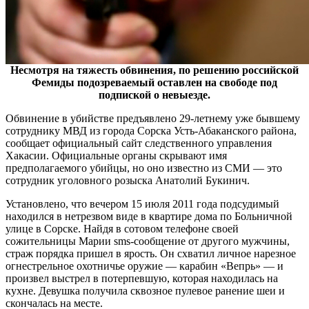
Несмотря на тяжесть обвинения, по решению российской
Фемиды подозреваемый оставлен на свободе под
подпиской о невыезде.
Обвинение в убийстве предъявлено 29-летнему уже бывшему
сотруднику МВД из города Сорска Усть-Абаканского района,
сообщает
официальный сайт
следственного управления
Хакасии. Официальные органы скрывают имя
предполагаемого убийцы, но оно известно из СМИ — это
сотрудник уголовного розыска Анатолий Букинич.
Установлено, что вечером 15 июля 2011 года подсудимый
находился в нетрезвом виде в квартире дома по Больничной
улице в Сорске. Найдя в сотовом телефоне своей
сожительницы Марии sms-сообщение от другого мужчины,
страж порядка пришел в ярость. Он схватил личное нарезное
огнестрельное охотничье оружие — карабин «Вепрь» — и
произвел выстрел в потерпевшую, которая находилась на
кухне. Девушка получила сквозное пулевое ранение шеи и
скончалась на месте.