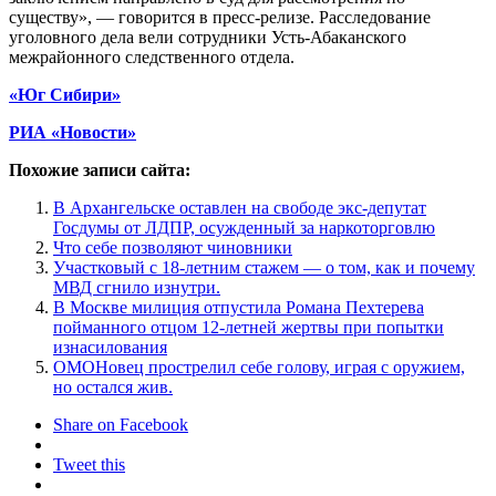
существу», — говорится в пресс-релизе. Расследование
уголовного дела вели сотрудники Усть-Абаканского
межрайонного следственного отдела.
«Юг Сибири»
РИА «Новости»
Похожие записи сайта:
В Архангельске оставлен на свободе экс-депутат
Госдумы от ЛДПР, осужденный за наркоторговлю
Что себе позволяют чиновники
Участковый с 18-летним стажем — о том, как и почему
МВД сгнило изнутри.
В Москве милиция отпустила Романа Пехтерева
пойманного отцом 12-летней жертвы при попытки
изнасилования
ОМОНовец прострелил себе голову, играя с оружием,
но остался жив.
Share on Facebook
Tweet this