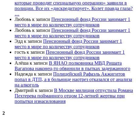
которые проводят специальную операцию» заявили в
полиции. Все их «дискредитирует». Колет правда глаза?
…
Любовь
к записи
Пенсионный фонд России занимает 1
место в мире по количеству сотрудников
Любовь
к записи
Пенсионный фонд России занимает 1
место в мире по количеству сотрудников
Эдд
к записи
Пенсионный фонд России занимает 1
место в мире по количеству сотрудников
гость
к записи
Пенсионный фонд России занимает 1
место в мире по количеству сотрудников
Алёша
к записи
В ЯНАО полковника МВД Ришата
Вагапова наконец-то обвинили в пытках задержанного
Надежда
к записи
Полицейский Рафаэль Акжигитов
попал в ДТП, а в больнице наотрез отказался от анализа
на алкоголь
Дмитрий
к записи
В Москве милиция отпустила Романа
Пехтерева пойманного отцом 12-летней жертвы при
попытки изнасилования
2