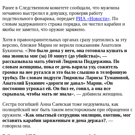
Ранее в Следственном комитете сообщали, что мужчина
нечаянно выстрелил в девушку, проверяя работу
подствольного фонарика, передает
РИА «Новости»
. По
словам задержанного стража порядка, он чистил карабин и
якобы не заметил, что оружие заряжено.
Хотя в правоохранительных органах сразу уцепились за эту
версию, близкие Марии не верили показаниям Анатолия
Букинича. «
Это было дома у него, она готовила кушать и
она звонила мне (за) 10 минут (до убийства)», —
рассказывала мать убитой Людмила Поддержина. По
словам женщины, пока ее дочь варила уху, сожитель
громко на нее ругался и это было слышно в телефонную
трубку. По словам подруги Людмилы Ларисы Тумановой,
Анатолий Букинич «дороги не давал» Марии. «Он
постоянно угрожал ей. Он бил ее, гонял, а она все
скрывала, чтобы мать не знала
«, — добавила женщина.
Сестра погибшей Анна Саевская тоже недоумевала, как
полицейский мог быть таким неосторожным при обращении с
оружием. «
Как опытный сотрудник милиции, охотник, мог
оставить карабин заряженным и дома держал?
, —
говорила она.