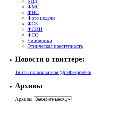
УВД
ФМС
ФНС
Фото недели
ФСБ
ФСИН
ФСО
Чиновники
Этническая преступность
Новости в твиттере:
Твиты пользователя @netbespredelu
Архивы
Архивы