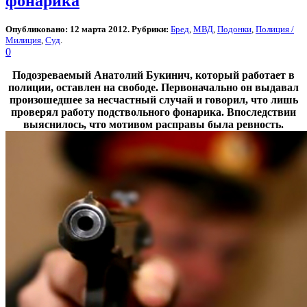
фонарика
Опубликовано: 12 марта 2012. Рубрики:
Бред
,
МВД
,
Подонки
,
Полиция /
Милиция
,
Суд
.
0
Подозреваемый Анатолий Букинич, который работает в
полиции, оставлен на свободе. Первоначально он выдавал
произошедшее за несчастный случай и говорил, что лишь
проверял работу подствольного фонарика. Впоследствии
выяснилось, что мотивом расправы была ревность.