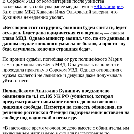
В Сорском УВД от комментариев после убийства
воздержались, сообщала ранее медиагруппа
«Юг Сибири»
.
Зато глава МВД Хакасии Илья Ольховский заверил, что
Букинича немедленно уволят.
«Бесспорно этот сотрудник, бывший будем считать, будет
осужден. Будет дана юридическая его оценка», — сказал
глава МВД. Однако министр заявил, что, по его данным, в
данном случае «никакого умысла не было», а просто «ну
беда случилась, конечно страшная беда».
По иронии судьбы, погибшая от рук полицейского Мария
сама проходила службу в МВД. Она училась на юриста и
проходила практику в Сорском УВД. Однако отношения с
мужем-коллегой не ладились и девушка даже подумывала
уйти от него.
Полицейскому Анатолию Букиничу предъявлено
обвинение по ч.1 ст.105 УК РФ (убийство), которая
предусматривает наказание вплоть до пожизненного
лишения свободы. Несмотря на тяжесть обвинения, по
решению российской Фемиды подозреваемый оставлен на
свободе под подпиской о невыезде.
«В настоящее время уголовное дело вместе с обвинительным
заключением направлено в суд для рассмотрения по