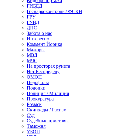
Видеорепортажи
ГИБДД
Госнаркоконтроль / ФСКН
ГРУ
ГУВД
ДПС
Забота о нас
Интересно
Коммент Йорика
Мажоры
МВД
МЧС
На просторах рунета
Нет Беспределу
ОМОН
Педофилы
Подонки
Полиция / Милиция
Прокуратура
Розыск
Скинхеды / Расизм
Суд
Судебные приставы
Таможня
УБОП