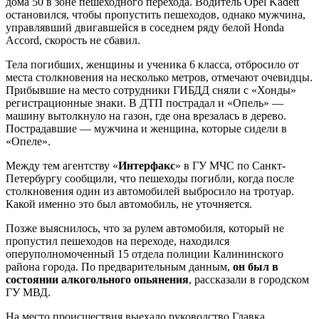
дома 50 в зоне пешеходного перехода. Водитель Opel Kadett
остановился, чтобы пропустить пешеходов, однако мужчина,
управлявший двигавшейся в соседнем ряду белой Honda
Accord, скорость не сбавил.
Тела погибших, женщины и ученика 6 класса, отбросило от
места столкновения на несколько метров, отмечают очевидцы.
Прибывшие на место сотрудники ГИБДД сняли с «Хонды»
регистрационные знаки. В ДТП пострадал и «Опель» —
машину вытолкнуло на газон, где она врезалась в дерево.
Пострадавшие — мужчина и женщина, которые сидели в
«Опеле».
Между тем агентству «
Интерфакс
» в ГУ МЧС по Санкт-
Петербургу сообщили, что пешеходы погибли, когда после
столкновения один из автомобилей выбросило на тротуар.
Какой именно это был автомобиль, не уточняется.
Позже выяснилось, что за рулем автомобиля, который не
пропустил пешеходов на переходе, находился
оперуполномоченный 15 отдела полиции Калининского
района города. По предварительным данным,
он был в
состоянии алкогольного опьянения
, рассказали в городском
ГУ МВД.
На место происшествия выехало руководство Главка.