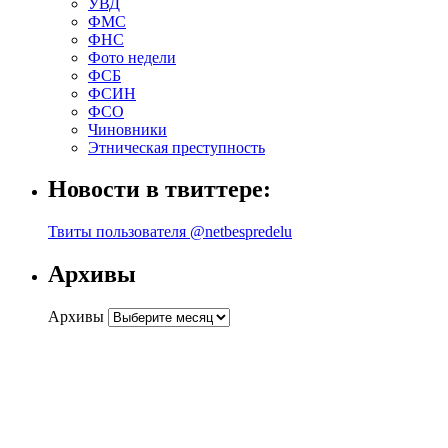
УВД
ФМС
ФНС
Фото недели
ФСБ
ФСИН
ФСО
Чиновники
Этническая преступность
Новости в твиттере:
Твиты пользователя @netbespredelu
Архивы
Архивы