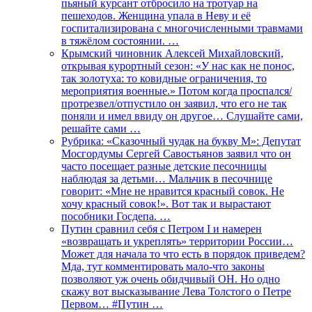
пьяный курсант отбросило на тротуар на
пешеходов. Женщина упала в Неву и её
госпитализирована с многочисленными травмами
в тяжёлом состоянии. …
Крымский чиновник Алексей Михайловский,
открывая курортный сезон: «У нас как не понос,
так золотуха: то ковидные ограничения, то
мероприятия военные.» Потом когда проспался/
протрезвел/отпустило он заявил, что его не так
поняли и имел ввиду он другое… Слушайте сами,
решайте сами …
Рубрика: «Сказочный чудак на букву М»: Депутат
Мосгордумы Сергей Савостьянов заявил что он
часто посещает разные детские песочницы
наблюдая за детьми… Мальчик в песочнице
говорит: «Мне не нравится красный совок. Не
хочу красный совок!». Вот так и вырастают
пособники Госдепа. …
Путин сравнил себя с Петром I и намерен
«возвращать и укреплять» территории России…
Может для начала то что есть в порядок приведем?
Мда, тут комментировать мало-что законы
позволяют уж очень обидчивый ОН. Но одно
скажу вот высказывание Лева Толстого о Петре
Первом… #Путин …