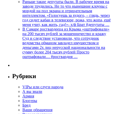
Раньше такие депутаты были. В рабочее время на
заводе трудились. Не то что нынешние клоуны с
мордой на пол экрана и отрицательным
интеллектом. «Голосуешь за худого, – глядь, через
год сидит кабан в телевизоре, рожа, что жопа, ещё
меня учит, как жить, гад!»- х/ф Брат #депутаты …
В Самаре росгвардееца из Крыма «оштрафовали»
на 200 тысяч рублей за мошенничество и кражу
Суд и следствие установили, что сотрудник
ведомства обманом завладел имуществом и
деньгами 2х лиц нерусской национальности на
сумму более 204 тысяч рублей Просто
оштрафовали… #росгвардия …
Рубрики
VIPы или слуги народа
А вы знали
Армия
Блогеры
Бред
Ваши обращения