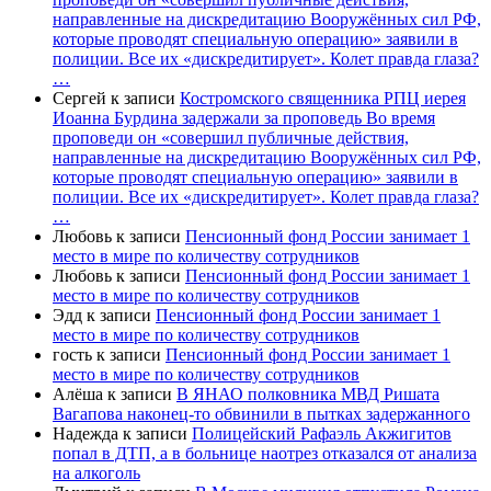
направленные на дискредитацию Вооружённых сил РФ,
которые проводят специальную операцию» заявили в
полиции. Все их «дискредитирует». Колет правда глаза?
…
Сергей
к записи
Костромского священника РПЦ иерея
Иоанна Бурдина задержали за проповедь Во время
проповеди он «совершил публичные действия,
направленные на дискредитацию Вооружённых сил РФ,
которые проводят специальную операцию» заявили в
полиции. Все их «дискредитирует». Колет правда глаза?
…
Любовь
к записи
Пенсионный фонд России занимает 1
место в мире по количеству сотрудников
Любовь
к записи
Пенсионный фонд России занимает 1
место в мире по количеству сотрудников
Эдд
к записи
Пенсионный фонд России занимает 1
место в мире по количеству сотрудников
гость
к записи
Пенсионный фонд России занимает 1
место в мире по количеству сотрудников
Алёша
к записи
В ЯНАО полковника МВД Ришата
Вагапова наконец-то обвинили в пытках задержанного
Надежда
к записи
Полицейский Рафаэль Акжигитов
попал в ДТП, а в больнице наотрез отказался от анализа
на алкоголь