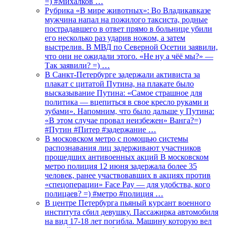
=) #Михалков …
Рубрика «В мире животных»: Во Владикавказе
мужчина напал на пожилого таксиста, родные
пострадавшего в ответ прямо в больнице убили
его несколько раз ударив ножом, а затем
выстрелив. В МВД по Северной Осетии заявили,
что они не ожидали этого. «Не ну а чёё мы?» —
Так заявили? =) …
В Санкт-Петербурге задержали активиста за
плакат с цитатой Путина, на плакате было
высказывание Путина: «Самое страшное для
политика — вцепиться в свое кресло руками и
зубами». Напомним, что было дальше у Путина:
«В этом случае провал неизбежен» Ванга?=)
#Путин #Питер #задержание …
В московском метро с помощью системы
распознавания лиц задерживают участников
прошедших антивоенных акций В московском
метро полиция 12 июня задержала более 35
человек, ранее участвовавших в акциях против
«спецоперации» Face Pay — для удобства, кого
полицаев? =) #метро #полиция …
В центре Петербурга пьяный курсант военного
института сбил девушку. Пассажирка автомобиля
на вид 17-18 лет погибла. Машину которую вел