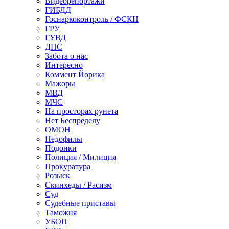
Видеорепортажи
ГИБДД
Госнаркоконтроль / ФСКН
ГРУ
ГУВД
ДПС
Забота о нас
Интересно
Коммент Йорика
Мажоры
МВД
МЧС
На просторах рунета
Нет Беспределу
ОМОН
Педофилы
Подонки
Полиция / Милиция
Прокуратура
Розыск
Скинхеды / Расизм
Суд
Судебные приставы
Таможня
УБОП