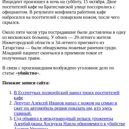
Инцидент произошел в ночь на субботу, 15 октября. Двое
посетителей кафе на Братиславской улице поссорились с
официантом. В результате конфликта работник кафе
набросился на посетителей с поварским ножом, после чего
скрылся.
Около пяти часов утра пострадавшие были доставлены в одну
из московских больниц. У обоих — 29-летнего жителя
Нижегородской области и 34-летнего приезжего из
Татарстана — были обнаружены ножевые ранения груди.
Младший пациент скончался в приемном покое от
полученных травм.
В связи с произошедшим возбуждено уголовное дело по
статье «
убийство
».
Похожие записи сайта:
В Ессентуках полицейский ранил троих посетителей
кафе
Депутат Алексей Иванов напал с ножом на семью и
сжег их автомобиль решив показать им, кто здесь
главный.
Суд объявил в международный розыск уроженеца
Азербайджана Хосрувла Наила обвиняемого в убийстве
Андрея Урюпина.