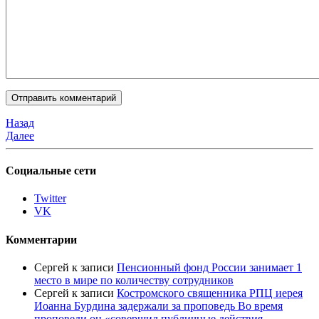
Назад
Далее
Социальные сети
Twitter
VK
Комментарии
Сергей
к записи
Пенсионный фонд России занимает 1
место в мире по количеству сотрудников
Сергей
к записи
Костромского священника РПЦ иерея
Иоанна Бурдина задержали за проповедь Во время
проповеди он «совершил публичные действия,