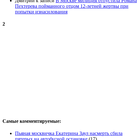
Дмитрий
к записи
В Москве милиция отпустила Романа
Пехтерева пойманного отцом 12-летней жертвы при
попытки изнасилования
2
Самые комментируемые:
Пьяная москвичка Екатерина Заул насмерть сбила
пятерых на автобусной остановке
(17)