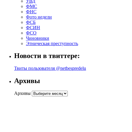
УВД
ФМС
ФНС
Фото недели
ФСБ
ФСИН
ФСО
Чиновники
Этническая преступность
Новости в твиттере:
Твиты пользователя @netbespredelu
Архивы
Архивы