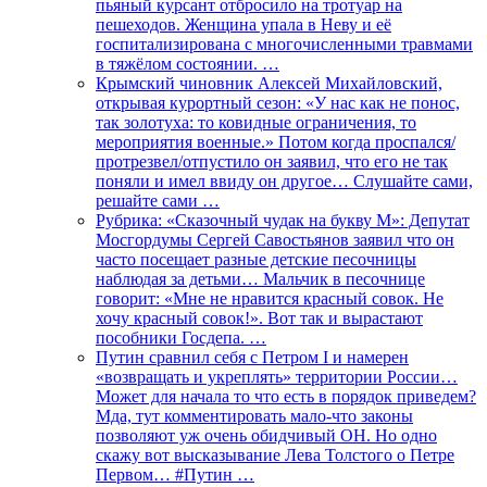
пьяный курсант отбросило на тротуар на
пешеходов. Женщина упала в Неву и её
госпитализирована с многочисленными травмами
в тяжёлом состоянии. …
Крымский чиновник Алексей Михайловский,
открывая курортный сезон: «У нас как не понос,
так золотуха: то ковидные ограничения, то
мероприятия военные.» Потом когда проспался/
протрезвел/отпустило он заявил, что его не так
поняли и имел ввиду он другое… Слушайте сами,
решайте сами …
Рубрика: «Сказочный чудак на букву М»: Депутат
Мосгордумы Сергей Савостьянов заявил что он
часто посещает разные детские песочницы
наблюдая за детьми… Мальчик в песочнице
говорит: «Мне не нравится красный совок. Не
хочу красный совок!». Вот так и вырастают
пособники Госдепа. …
Путин сравнил себя с Петром I и намерен
«возвращать и укреплять» территории России…
Может для начала то что есть в порядок приведем?
Мда, тут комментировать мало-что законы
позволяют уж очень обидчивый ОН. Но одно
скажу вот высказывание Лева Толстого о Петре
Первом… #Путин …