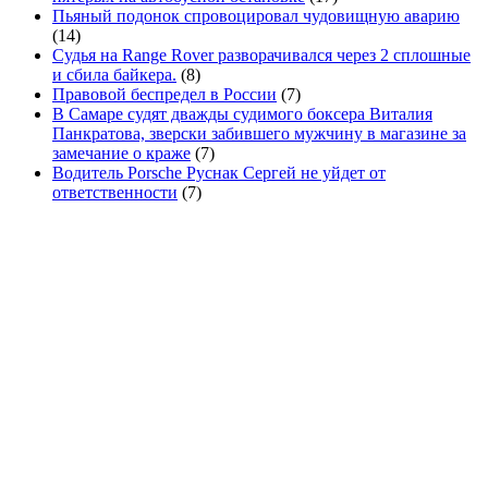
Пьяный подонок спровоцировал чудовищную аварию
(14)
Судья на Range Rover разворачивался через 2 сплошные
и сбила байкера.
(8)
Правовой беспредел в России
(7)
В Самаре судят дважды судимого боксера Виталия
Панкратова, зверски забившего мужчину в магазине за
замечание о краже
(7)
Водитель Porsche Руснак Сергей не уйдет от
ответственности
(7)