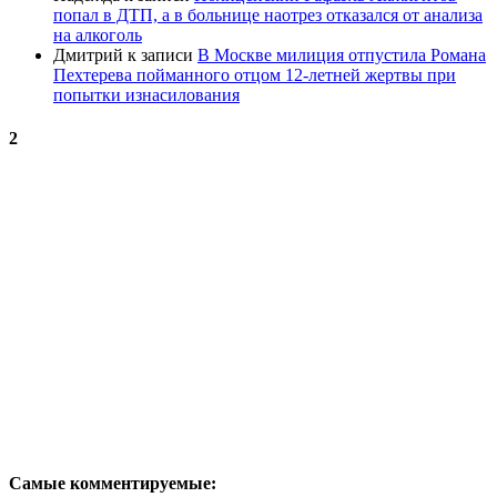
попал в ДТП, а в больнице наотрез отказался от анализа
на алкоголь
Дмитрий
к записи
В Москве милиция отпустила Романа
Пехтерева пойманного отцом 12-летней жертвы при
попытки изнасилования
2
Самые комментируемые: