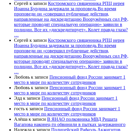
Сергей
к записи
Костромского священника РПЦ иерея
Иоанна Бурдина задержали за проповедь Во время
проповеди он «совершил публичные действия,
направленные на дискредитацию Вооружённых сил РФ,
которые проводят специальную операцию» заявили в
полиции. Все их «дискредитирует». Колет правда глаза?
…
Сергей
к записи
Костромского священника РПЦ иерея
Иоанна Бурдина задержали за проповедь Во время
проповеди он «совершил публичные действия,
направленные на дискредитацию Вооружённых сил РФ,
которые проводят специальную операцию» заявили в
полиции. Все их «дискредитирует». Колет правда глаза?
…
Любовь
к записи
Пенсионный фонд России занимает 1
место в мире по количеству сотрудников
Любовь
к записи
Пенсионный фонд России занимает 1
место в мире по количеству сотрудников
Эдд
к записи
Пенсионный фонд России занимает 1
место в мире по количеству сотрудников
гость
к записи
Пенсионный фонд России занимает 1
место в мире по количеству сотрудников
Алёша
к записи
В ЯНАО полковника МВД Ришата
Вагапова наконец-то обвинили в пытках задержанного
Надежда
к записи
Полицейский Рафаэль Акжигитов