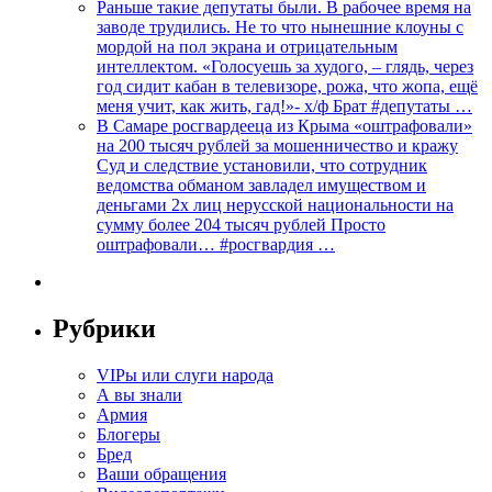
Раньше такие депутаты были. В рабочее время на
заводе трудились. Не то что нынешние клоуны с
мордой на пол экрана и отрицательным
интеллектом. «Голосуешь за худого, – глядь, через
год сидит кабан в телевизоре, рожа, что жопа, ещё
меня учит, как жить, гад!»- х/ф Брат #депутаты …
В Самаре росгвардееца из Крыма «оштрафовали»
на 200 тысяч рублей за мошенничество и кражу
Суд и следствие установили, что сотрудник
ведомства обманом завладел имуществом и
деньгами 2х лиц нерусской национальности на
сумму более 204 тысяч рублей Просто
оштрафовали… #росгвардия …
Рубрики
VIPы или слуги народа
А вы знали
Армия
Блогеры
Бред
Ваши обращения