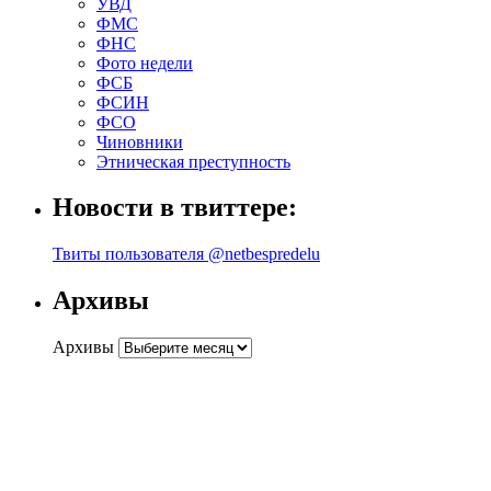
УВД
ФМС
ФНС
Фото недели
ФСБ
ФСИН
ФСО
Чиновники
Этническая преступность
Новости в твиттере:
Твиты пользователя @netbespredelu
Архивы
Архивы