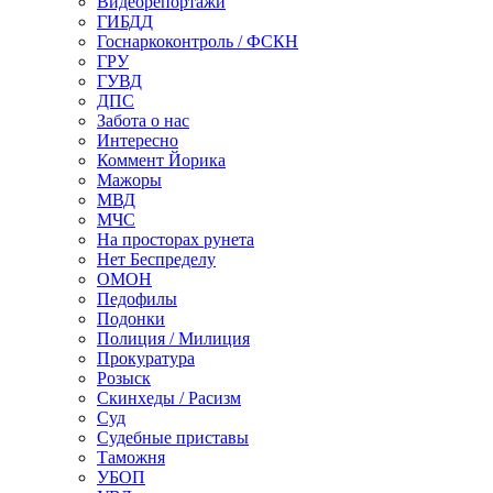
Видеорепортажи
ГИБДД
Госнаркоконтроль / ФСКН
ГРУ
ГУВД
ДПС
Забота о нас
Интересно
Коммент Йорика
Мажоры
МВД
МЧС
На просторах рунета
Нет Беспределу
ОМОН
Педофилы
Подонки
Полиция / Милиция
Прокуратура
Розыск
Скинхеды / Расизм
Суд
Судебные приставы
Таможня
УБОП