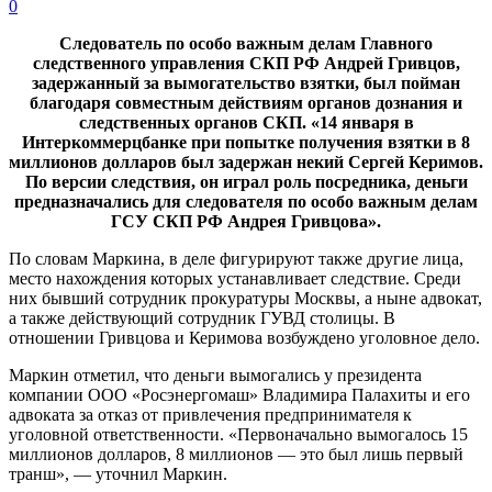
0
Следователь по особо важным делам Главного
следственного управления СКП РФ Андрей Гривцов,
задержанный за вымогательство взятки, был пойман
благодаря совместным действиям органов дознания и
следственных органов СКП. «14 января в
Интеркоммерцбанке при попытке получения взятки в 8
миллионов долларов был задержан некий Сергей Керимов.
По версии следствия, он играл роль посредника, деньги
предназначались для следователя по особо важным делам
ГСУ СКП РФ Андрея Гривцова».
По словам Маркина, в деле фигурируют также другие лица,
место нахождения которых устанавливает следствие. Среди
них бывший сотрудник прокуратуры Москвы, а ныне адвокат,
а также действующий сотрудник ГУВД столицы. В
отношении Гривцова и Керимова возбуждено уголовное дело.
Маркин отметил, что деньги вымогались у президента
компании ООО «Росэнергомаш» Владимира Палахиты и его
адвоката за отказ от привлечения предпринимателя к
уголовной ответственности. «Первоначально вымогалось 15
миллионов долларов, 8 миллионов — это был лишь первый
транш», — уточнил Маркин.