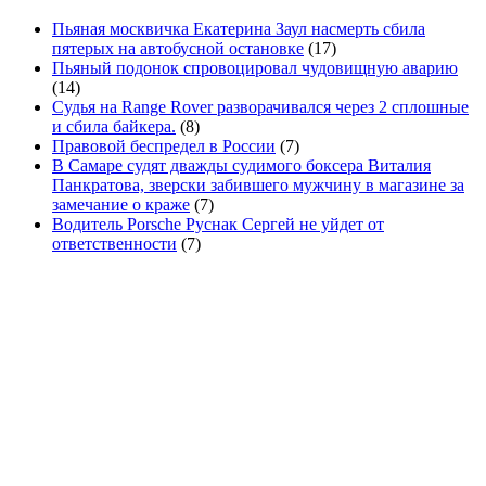
Пьяная москвичка Екатерина Заул насмерть сбила
пятерых на автобусной остановке
(17)
Пьяный подонок спровоцировал чудовищную аварию
(14)
Судья на Range Rover разворачивался через 2 сплошные
и сбила байкера.
(8)
Правовой беспредел в России
(7)
В Самаре судят дважды судимого боксера Виталия
Панкратова, зверски забившего мужчину в магазине за
замечание о краже
(7)
Водитель Porsche Руснак Сергей не уйдет от
ответственности
(7)