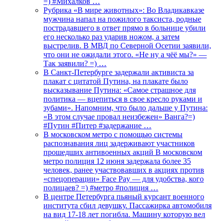
=) #Михалков …
Рубрика «В мире животных»: Во Владикавказе
мужчина напал на пожилого таксиста, родные
пострадавшего в ответ прямо в больнице убили
его несколько раз ударив ножом, а затем
выстрелив. В МВД по Северной Осетии заявили,
что они не ожидали этого. «Не ну а чёё мы?» —
Так заявили? =) …
В Санкт-Петербурге задержали активиста за
плакат с цитатой Путина, на плакате было
высказывание Путина: «Самое страшное для
политика — вцепиться в свое кресло руками и
зубами». Напомним, что было дальше у Путина:
«В этом случае провал неизбежен» Ванга?=)
#Путин #Питер #задержание …
В московском метро с помощью системы
распознавания лиц задерживают участников
прошедших антивоенных акций В московском
метро полиция 12 июня задержала более 35
человек, ранее участвовавших в акциях против
«спецоперации» Face Pay — для удобства, кого
полицаев? =) #метро #полиция …
В центре Петербурга пьяный курсант военного
института сбил девушку. Пассажирка автомобиля
на вид 17-18 лет погибла. Машину которую вел