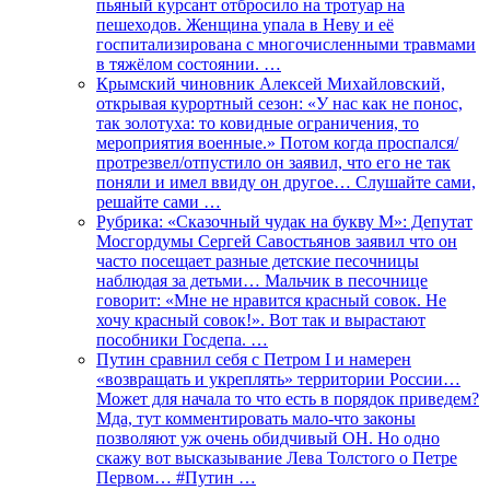
пьяный курсант отбросило на тротуар на
пешеходов. Женщина упала в Неву и её
госпитализирована с многочисленными травмами
в тяжёлом состоянии. …
Крымский чиновник Алексей Михайловский,
открывая курортный сезон: «У нас как не понос,
так золотуха: то ковидные ограничения, то
мероприятия военные.» Потом когда проспался/
протрезвел/отпустило он заявил, что его не так
поняли и имел ввиду он другое… Слушайте сами,
решайте сами …
Рубрика: «Сказочный чудак на букву М»: Депутат
Мосгордумы Сергей Савостьянов заявил что он
часто посещает разные детские песочницы
наблюдая за детьми… Мальчик в песочнице
говорит: «Мне не нравится красный совок. Не
хочу красный совок!». Вот так и вырастают
пособники Госдепа. …
Путин сравнил себя с Петром I и намерен
«возвращать и укреплять» территории России…
Может для начала то что есть в порядок приведем?
Мда, тут комментировать мало-что законы
позволяют уж очень обидчивый ОН. Но одно
скажу вот высказывание Лева Толстого о Петре
Первом… #Путин …