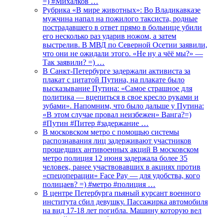
=) #Михалков …
Рубрика «В мире животных»: Во Владикавказе
мужчина напал на пожилого таксиста, родные
пострадавшего в ответ прямо в больнице убили
его несколько раз ударив ножом, а затем
выстрелив. В МВД по Северной Осетии заявили,
что они не ожидали этого. «Не ну а чёё мы?» —
Так заявили? =) …
В Санкт-Петербурге задержали активиста за
плакат с цитатой Путина, на плакате было
высказывание Путина: «Самое страшное для
политика — вцепиться в свое кресло руками и
зубами». Напомним, что было дальше у Путина:
«В этом случае провал неизбежен» Ванга?=)
#Путин #Питер #задержание …
В московском метро с помощью системы
распознавания лиц задерживают участников
прошедших антивоенных акций В московском
метро полиция 12 июня задержала более 35
человек, ранее участвовавших в акциях против
«спецоперации» Face Pay — для удобства, кого
полицаев? =) #метро #полиция …
В центре Петербурга пьяный курсант военного
института сбил девушку. Пассажирка автомобиля
на вид 17-18 лет погибла. Машину которую вел