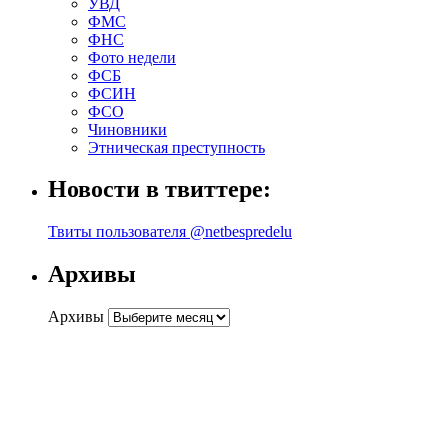
УВД
ФМС
ФНС
Фото недели
ФСБ
ФСИН
ФСО
Чиновники
Этническая преступность
Новости в твиттере:
Твиты пользователя @netbespredelu
Архивы
Архивы