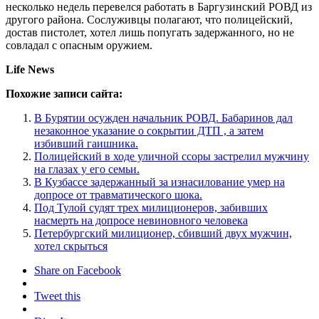
несколько недель перевелся работать в Баргузинский РОВД из
другого района. Сослуживцы полагают, что полицейский,
достав пистолет, хотел лишь попугать задержанного, но не
совладал с опасным оружием.
Life News
Похожие записи сайта:
В Бурятии осужден начальник РОВД. Бабаринов дал
незаконное указание о сокрытии ДТП , а затем
избивший гаишника.
Полицейский в ходе уличной ссоры застрелил мужчину
на глазах у его семьи.
В Кузбассе задержанный за изнасилование умер на
допросе от травматического шока.
Под Тулой судят трех милиционеров, забивших
насмерть на допросе невиновного человека
Петербургский милиционер, сбивший двух мужчин,
хотел скрыться
Share on Facebook
Tweet this