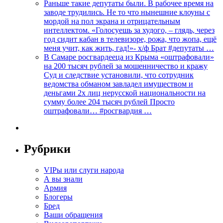
Раньше такие депутаты были. В рабочее время на
заводе трудились. Не то что нынешние клоуны с
мордой на пол экрана и отрицательным
интеллектом. «Голосуешь за худого, – глядь, через
год сидит кабан в телевизоре, рожа, что жопа, ещё
меня учит, как жить, гад!»- х/ф Брат #депутаты …
В Самаре росгвардееца из Крыма «оштрафовали»
на 200 тысяч рублей за мошенничество и кражу
Суд и следствие установили, что сотрудник
ведомства обманом завладел имуществом и
деньгами 2х лиц нерусской национальности на
сумму более 204 тысяч рублей Просто
оштрафовали… #росгвардия …
Рубрики
VIPы или слуги народа
А вы знали
Армия
Блогеры
Бред
Ваши обращения