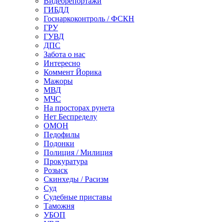
Видеорепортажи
ГИБДД
Госнаркоконтроль / ФСКН
ГРУ
ГУВД
ДПС
Забота о нас
Интересно
Коммент Йорика
Мажоры
МВД
МЧС
На просторах рунета
Нет Беспределу
ОМОН
Педофилы
Подонки
Полиция / Милиция
Прокуратура
Розыск
Скинхеды / Расизм
Суд
Судебные приставы
Таможня
УБОП