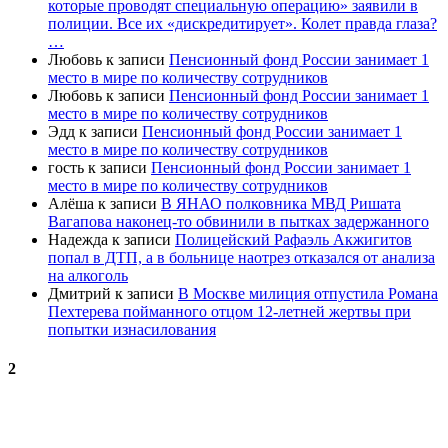
которые проводят специальную операцию» заявили в
полиции. Все их «дискредитирует». Колет правда глаза?
…
Любовь
к записи
Пенсионный фонд России занимает 1
место в мире по количеству сотрудников
Любовь
к записи
Пенсионный фонд России занимает 1
место в мире по количеству сотрудников
Эдд
к записи
Пенсионный фонд России занимает 1
место в мире по количеству сотрудников
гость
к записи
Пенсионный фонд России занимает 1
место в мире по количеству сотрудников
Алёша
к записи
В ЯНАО полковника МВД Ришата
Вагапова наконец-то обвинили в пытках задержанного
Надежда
к записи
Полицейский Рафаэль Акжигитов
попал в ДТП, а в больнице наотрез отказался от анализа
на алкоголь
Дмитрий
к записи
В Москве милиция отпустила Романа
Пехтерева пойманного отцом 12-летней жертвы при
попытки изнасилования
2