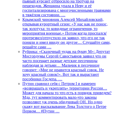
пьяный курсант отбросило на тротуар на
пешеходов. Женщина упала в Неву и её
госпитализирована с многочисленными травмами
в тяжёлом состоянии. …
Крымский чиновник Алексей Михайловский,
открывая курортный сезон: «У нас как не понос,
так золотуха: то ковидные ограничения, то
мероприятия военные.» Потом когда проспался/
протрезвел/отпустило он заявил, что его не так
поняли и имел ввиду он другое… Слушайте сами,
решайте сами …
Рубрика: «Сказочный чудак на букву М»: Депутат
Мосгордумы Сергей Савостьянов заявил что он
часто посещает разные детские песочницы
наблюдая за детьми… Мальчик в песочнице
говорит: «Мне не нравится красный совок. Не
хочу красный совок!». Вот так и вырастают
пособники Госдепа. …
Путин сравнил себя с Петром I и намерен
«возвращать и укреплять» территории России…
Может для начала то что есть в порядок приведем?
Мда, тут комментировать мало-что законы
позволяют уж очень обидчивый ОН. Но одно
скажу вот высказывание Лева Толстого о Петре
Первом… #Путин …