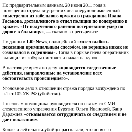
По предварительным данным, 20 июня 2011 года в
помещении отдела внутренних дел оперуполномоченный
«
выстрелил из табельного оружия в гражданина Ивана
Гаськова, доставленного в отдел полиции по подозрению в
краже
«. «
От полученного ранения потерпевший умер по
дороге в больницу
«, — сказано в пресс-релизе.
По данным
Life News
, полицейский «
хотел выбить
показания криминальным способом, но воришка никак не
сознавался в содеянном
«. Тогда в порыве гнева оперативник
вытащил из кобуры пистолет и нажал на курок.
В настоящее время по делу «
проводятся следственные
действия, направленные на установление всех
обстоятельств происшедшего
«.
Уголовное дело в отношении стража порядка возбуждено по
ч.1 ст.105 УК РФ (убийство).
По словам помощника руководителя по связям со СМИ
следственного управления Бурятии Ольги Ивановой, Баир
Дарджиев «
отказывается сотрудничать со следствием и не
дает показания
«.
Коллеги лейтенанта-убийцы рассказали, что он всего