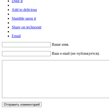
Digg It
Add to delicious
Stumble upon it
Share on technorati
Email
Ваше имя.
Ваш e-mail (не публикуется).