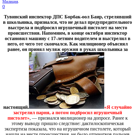
Милиция
.
0
Тувинский инспектор ДПС Борбак-оол Баир, стрелявший
в школьника, признался, что не делал предупредительного
выстрела и подбросил игрушечный пистолет на место
происшествия. Напомним, в конце октября инспектор
остановил машину с 17-летним водителем и выстрелил в
него, от чего тот скончался. Как милиционер объяснял
ранее, он принял муляж оружия в руках школьника за
настоящий.
«Я случайно
застрелил парня, а потом подбросил игрушечный
пистолет»
, — признался милиционер на допросе. Ранее к
этому выводу пришло следствие: дактилоскопическая
экспертиза показала, что на игрушечном пистолете, который
нашли на месте происшествия, не было отпечатков пальцев