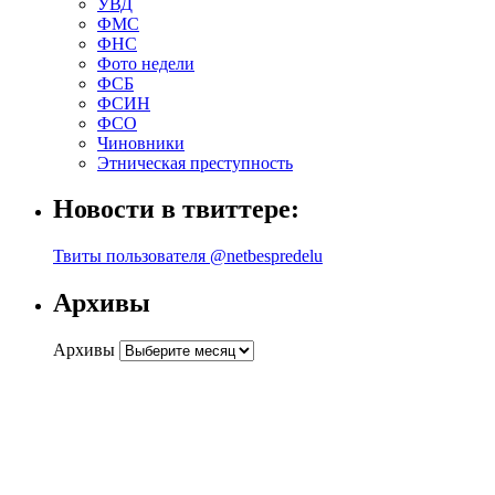
УВД
ФМС
ФНС
Фото недели
ФСБ
ФСИН
ФСО
Чиновники
Этническая преступность
Новости в твиттере:
Твиты пользователя @netbespredelu
Архивы
Архивы