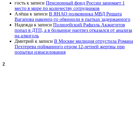
гость
к записи
Пенсионный фонд России занимает 1
место в мире по количеству сотрудников
Алёша
к записи
В ЯНАО полковника МВД Ришата
Вагапова наконец-то обвинили в пытках задержанного
Надежда
к записи
Полицейский Рафаэль Акжигитов
попал в ДТП, а в больнице наотрез отказался от анализа
на алкоголь
Дмитрий
к записи
В Москве милиция отпустила Романа
Пехтерева пойманного отцом 12-летней жертвы при
попытки изнасилования
2