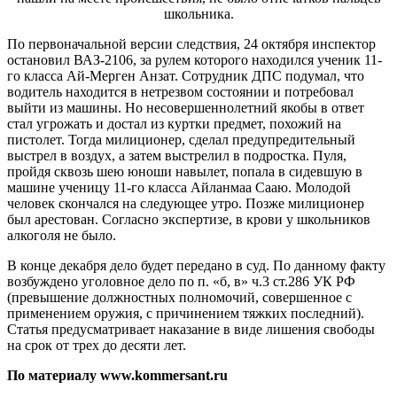
школьника.
По первоначальной версии следствия, 24 октября инспектор
остановил ВАЗ-2106, за рулем которого находился ученик 11-
го класса Ай-Мерген Анзат. Сотрудник ДПС подумал, что
водитель находится в нетрезвом состоянии и потребовал
выйти из машины. Но несовершеннолетний якобы в ответ
стал угрожать и достал из куртки предмет, похожий на
пистолет. Тогда милиционер, сделал предупредительный
выстрел в воздух, а затем выстрелил в подростка. Пуля,
пройдя сквозь шею юноши навылет, попала в сидевшую в
машине ученицу 11-го класса Айланмаа Сааю. Молодой
человек скончался на следующее утро. Позже милиционер
был арестован. Согласно экспертизе, в крови у школьников
алкоголя не было.
В конце декабря дело будет передано в суд. По данному факту
возбуждено уголовное дело по п. «б, в» ч.3 ст.286 УК РФ
(превышение должностных полномочий, совершенное с
применением оружия, с причинением тяжких последний).
Статья предусматривает наказание в виде лишения свободы
на срок от трех до десяти лет.
По материалу www.kommersant.ru