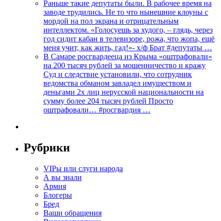
Раньше такие депутаты были. В рабочее время на
заводе трудились. Не то что нынешние клоуны с
мордой на пол экрана и отрицательным
интеллектом. «Голосуешь за худого, – глядь, через
год сидит кабан в телевизоре, рожа, что жопа, ещё
меня учит, как жить, гад!»- х/ф Брат #депутаты …
В Самаре росгвардееца из Крыма «оштрафовали»
на 200 тысяч рублей за мошенничество и кражу
Суд и следствие установили, что сотрудник
ведомства обманом завладел имуществом и
деньгами 2х лиц нерусской национальности на
сумму более 204 тысяч рублей Просто
оштрафовали… #росгвардия …
Рубрики
VIPы или слуги народа
А вы знали
Армия
Блогеры
Бред
Ваши обращения