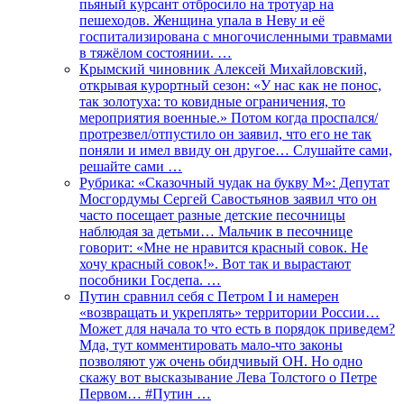
пьяный курсант отбросило на тротуар на
пешеходов. Женщина упала в Неву и её
госпитализирована с многочисленными травмами
в тяжёлом состоянии. …
Крымский чиновник Алексей Михайловский,
открывая курортный сезон: «У нас как не понос,
так золотуха: то ковидные ограничения, то
мероприятия военные.» Потом когда проспался/
протрезвел/отпустило он заявил, что его не так
поняли и имел ввиду он другое… Слушайте сами,
решайте сами …
Рубрика: «Сказочный чудак на букву М»: Депутат
Мосгордумы Сергей Савостьянов заявил что он
часто посещает разные детские песочницы
наблюдая за детьми… Мальчик в песочнице
говорит: «Мне не нравится красный совок. Не
хочу красный совок!». Вот так и вырастают
пособники Госдепа. …
Путин сравнил себя с Петром I и намерен
«возвращать и укреплять» территории России…
Может для начала то что есть в порядок приведем?
Мда, тут комментировать мало-что законы
позволяют уж очень обидчивый ОН. Но одно
скажу вот высказывание Лева Толстого о Петре
Первом… #Путин …