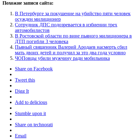
Похожие записи сайта:
В Петербурге за покушение на убийство пяти человек
осужден милиционер
Сотрудник ДПС подозревается в избиении трех
автомобилистов
В Ростовской области по вине пьяного милиционера в
ДТП погибли 3 человека
Пьяный священник Валерий Ародаев насмерть сбил
мать двоих детей и получил за это два года условно
ЧОПовцы убили мужчину ради мобильника
Share on Facebook
Tweet this
Digg It
Add to delicious
Stumble upon it
Share on technorati
Email