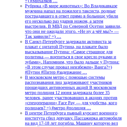
=) #Михалков …
Рубрика «В мире животных»: Во Владикавказе
мужчина напал на пожилого таксиста, родные
пострадавшего в ответ прямо в больнице убили
его несколько раз ударив ножом, а затем
выстрелив. В МВД по Северной Осетии заявили,
что они не ожидали этого. «Не ну а чёё мы?» —
Так заявили? =) …
В Санкт-Петербурге задержали активиста за
плакат с цитатой Путина, на плакате было
высказывание Путина: «Самое страшное для
политика — вцепиться в свое кресло руками и
зубами». Напомним, что было дальше у Путина:
«В этом случае провал неизбежен» Ванга?=)
#Путин #Питер #задержание …
В московском метро с помощью системы
распознавания лиц задерживают участников
прошедших антивоенных акций В московском
метро полиция 12 июня задержала более 35
человек, ранее участвовавших в акциях против
«спецоперации» Face Pay — для удобства, кого
полицаев? =) #метро #полиция …
В центре Петербурга пьяный курсант военного
института сбил девушку. Пассажирка автомобиля
на вид 17-18 лет погибла. Машину которую вел