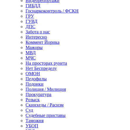
Видеорепортажи
ГИБДД
Госнаркоконтроль / ФСКН
ГРУ
ГУВД
ДПС
Забота о нас
Интересно
Коммент Йорика
Мажоры
МВД
МЧС
На просторах рунета
Нет Беспределу
ОМОН
Педофилы
Подонки
Полиция / Милиция
Прокуратура
Розыск
Скинхеды / Расизм
Суд
Судебные приставы
Таможня
УБОП