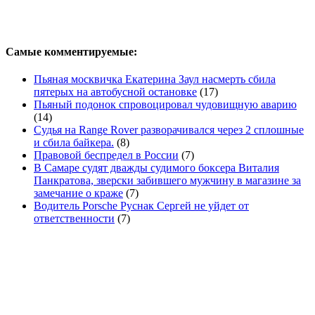
Самые комментируемые:
Пьяная москвичка Екатерина Заул насмерть сбила
пятерых на автобусной остановке
(17)
Пьяный подонок спровоцировал чудовищную аварию
(14)
Судья на Range Rover разворачивался через 2 сплошные
и сбила байкера.
(8)
Правовой беспредел в России
(7)
В Самаре судят дважды судимого боксера Виталия
Панкратова, зверски забившего мужчину в магазине за
замечание о краже
(7)
Водитель Porsche Руснак Сергей не уйдет от
ответственности
(7)