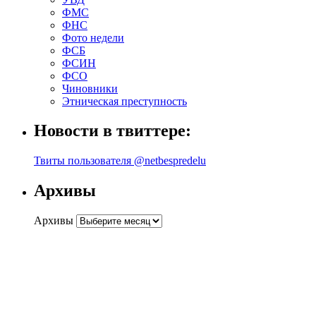
ФМС
ФНС
Фото недели
ФСБ
ФСИН
ФСО
Чиновники
Этническая преступность
Новости в твиттере:
Твиты пользователя @netbespredelu
Архивы
Архивы