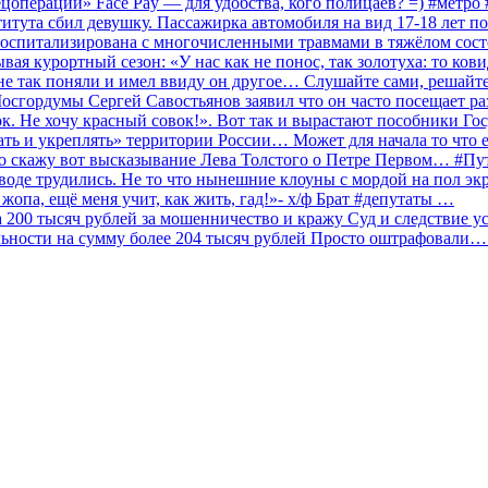
ецоперации» Face Pay — для удобства, кого полицаев? =) #метр
итута сбил девушку. Пассажирка автомобиля на вид 17-18 лет п
 госпитализирована с многочисленными травмами в тяжёлом сос
 курортный сезон: «У нас как не понос, так золотуха: то ков
о не так поняли и имел ввиду он другое… Слушайте сами, решайт
Мосгордумы Сергей Савостьянов заявил что он часто посещает р
к. Не хочу красный совок!». Вот так и вырастают пособники Го
ать и укреплять» территории России… Может для начала то что е
о скажу вот высказывание Лева Толстого о Петре Первом… #П
аводе трудились. Не то что нынешние клоуны с мордой на пол эк
о жопа, ещё меня учит, как жить, гад!»- х/ф Брат #депутаты …
200 тысяч рублей за мошенничество и кражу Суд и следствие ус
льности на сумму более 204 тысяч рублей Просто оштрафовали