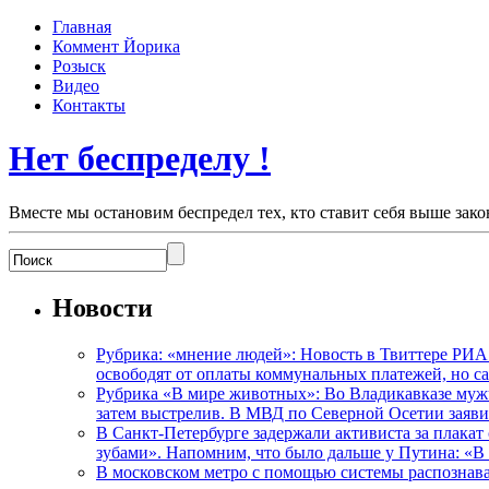
Главная
Коммент Йорика
Розыск
Видео
Контакты
Нет беспределу !
Вместе мы остановим беспредел тех, кто ставит себя выше зако
Новости
Рубрика: «мнение людей»: Новость в Твиттере РИА
освободят от оплаты коммунальных платежей, но с
Рубрика «В мире животных»: Во Владикавказе мужчи
затем выстрелив. В МВД по Северной Осетии заявил
В Санкт-Петербурге задержали активиста за плакат
зубами». Напомним, что было дальше у Путина: «В
В московском метро с помощью системы распознав