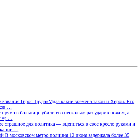
 звания Героя Труда»Мдаа какие времена такой и Херой. Его
лков …
прямо в больнице убили его несколько раз ударив ножом, а
? =) …
ое страшное для политика — вцепиться в свое кресло руками и
ржание …
 В московском метро полиция 12 июня задержала более 35