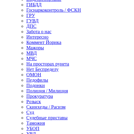
ГИБДД
Госнаркоконтроль / ФСКН
ГРУ
ГУВД
ДПС
Забота о нас
Интересно
Коммент Йорика
Мажоры
МВД
МЧС
На просторах рунета
Нет Беспределу
ОМОН
Педофилы
Подонки
Полиция / Милиция
Прокуратура
Розыск
Скинхеды / Расизм
Суд
Судебные приставы
Таможня
УБОП
УВД