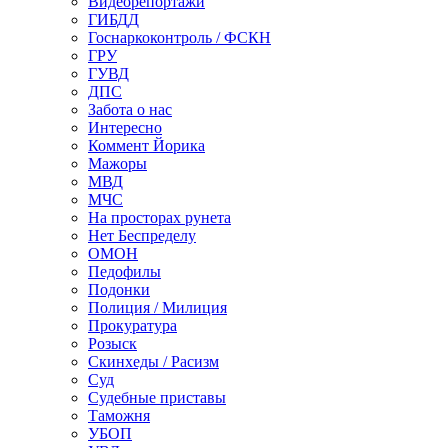
Видеорепортажи
ГИБДД
Госнаркоконтроль / ФСКН
ГРУ
ГУВД
ДПС
Забота о нас
Интересно
Коммент Йорика
Мажоры
МВД
МЧС
На просторах рунета
Нет Беспределу
ОМОН
Педофилы
Подонки
Полиция / Милиция
Прокуратура
Розыск
Скинхеды / Расизм
Суд
Судебные приставы
Таможня
УБОП