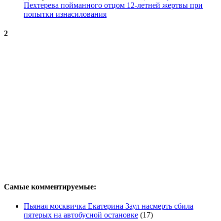
Пехтерева пойманного отцом 12-летней жертвы при
попытки изнасилования
2
Самые комментируемые:
Пьяная москвичка Екатерина Заул насмерть сбила
пятерых на автобусной остановке
(17)