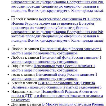
направленные на дискредитацию Вооружённых сил РФ,
которые проводят специальную операцию» заявили в
полиции. Все их «дискредитирует». Колет правда глаза?
…
Сергей
к записи
Костромского священника РПЦ иерея
Иоанна Бурдина задержали за проповедь Во время
проповеди он «совершил публичные действия,
направленные на дискредитацию Вооружённых сил РФ,
которые проводят специальную операцию» заявили в
полиции. Все их «дискредитирует». Колет правда глаза?
…
Любовь
к записи
Пенсионный фонд России занимает 1
место в мире по количеству сотрудников
Любовь
к записи
Пенсионный фонд России занимает 1
место в мире по количеству сотрудников
Эдд
к записи
Пенсионный фонд России занимает 1
место в мире по количеству сотрудников
гость
к записи
Пенсионный фонд России занимает 1
место в мире по количеству сотрудников
Алёша
к записи
В ЯНАО полковника МВД Ришата
Вагапова наконец-то обвинили в пытках задержанного
Надежда
к записи
Полицейский Рафаэль Акжигитов
попал в ДТП, а в больнице наотрез отказался от анализа
на алкоголь
Дмитрий
к записи
В Москве милиция отпустила Романа