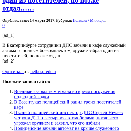
один из посетителей, но позже
отдал……
Опубликовано: 14 марта 2017. Рубрики:
Полиция / Милиция
.
0
[ad_1]
В Екатеринбурге сотрудники ДПС забыли в кафе служебный
автомат с полным боекомплектом, оружие забрал один из
посетителей, но позже отдал…
[ad_2]
Оригинал
от:
netbespredelu
Похожие записи сайта:
Военные «забыли» мичмана во время погружения
подводной лодки
В Ессентуках полицейский ранил троих посетителей
кафе
Пьяный полицейский-инспектор ДПС Сергей Нечаев
устроил ДТП с четырьмя автомобилями, после чего
угрожал оружием и заявил, что его избили
Полицейские забыли автомат на крыше служебного