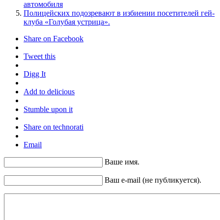
автомобиля
Полицейских подозревают в избиении посетителей гей-
клуба «Голубая устрица».
Share on Facebook
Tweet this
Digg It
Add to delicious
Stumble upon it
Share on technorati
Email
Ваше имя.
Ваш e-mail (не публикуется).