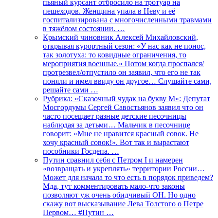
пьяный курсант отбросило на тротуар на
пешеходов. Женщина упала в Неву и её
госпитализирована с многочисленными травмами
в тяжёлом состоянии. …
Крымский чиновник Алексей Михайловский,
открывая курортный сезон: «У нас как не понос,
так золотуха: то ковидные ограничения, то
мероприятия военные.» Потом когда проспался/
протрезвел/отпустило он заявил, что его не так
поняли и имел ввиду он другое… Слушайте сами,
решайте сами …
Рубрика: «Сказочный чудак на букву М»: Депутат
Мосгордумы Сергей Савостьянов заявил что он
часто посещает разные детские песочницы
наблюдая за детьми… Мальчик в песочнице
говорит: «Мне не нравится красный совок. Не
хочу красный совок!». Вот так и вырастают
пособники Госдепа. …
Путин сравнил себя с Петром I и намерен
«возвращать и укреплять» территории России…
Может для начала то что есть в порядок приведем?
Мда, тут комментировать мало-что законы
позволяют уж очень обидчивый ОН. Но одно
скажу вот высказывание Лева Толстого о Петре
Первом… #Путин …