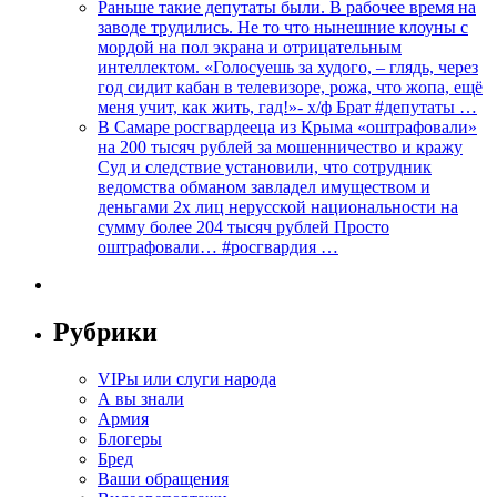
Раньше такие депутаты были. В рабочее время на
заводе трудились. Не то что нынешние клоуны с
мордой на пол экрана и отрицательным
интеллектом. «Голосуешь за худого, – глядь, через
год сидит кабан в телевизоре, рожа, что жопа, ещё
меня учит, как жить, гад!»- х/ф Брат #депутаты …
В Самаре росгвардееца из Крыма «оштрафовали»
на 200 тысяч рублей за мошенничество и кражу
Суд и следствие установили, что сотрудник
ведомства обманом завладел имуществом и
деньгами 2х лиц нерусской национальности на
сумму более 204 тысяч рублей Просто
оштрафовали… #росгвардия …
Рубрики
VIPы или слуги народа
А вы знали
Армия
Блогеры
Бред
Ваши обращения