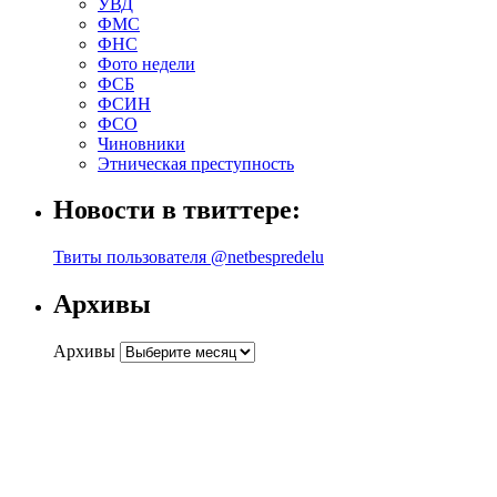
УВД
ФМС
ФНС
Фото недели
ФСБ
ФСИН
ФСО
Чиновники
Этническая преступность
Новости в твиттере:
Твиты пользователя @netbespredelu
Архивы
Архивы