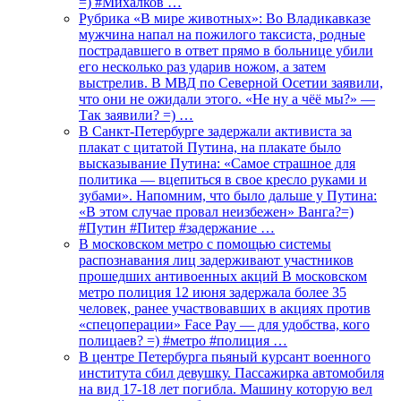
=) #Михалков …
Рубрика «В мире животных»: Во Владикавказе
мужчина напал на пожилого таксиста, родные
пострадавшего в ответ прямо в больнице убили
его несколько раз ударив ножом, а затем
выстрелив. В МВД по Северной Осетии заявили,
что они не ожидали этого. «Не ну а чёё мы?» —
Так заявили? =) …
В Санкт-Петербурге задержали активиста за
плакат с цитатой Путина, на плакате было
высказывание Путина: «Самое страшное для
политика — вцепиться в свое кресло руками и
зубами». Напомним, что было дальше у Путина:
«В этом случае провал неизбежен» Ванга?=)
#Путин #Питер #задержание …
В московском метро с помощью системы
распознавания лиц задерживают участников
прошедших антивоенных акций В московском
метро полиция 12 июня задержала более 35
человек, ранее участвовавших в акциях против
«спецоперации» Face Pay — для удобства, кого
полицаев? =) #метро #полиция …
В центре Петербурга пьяный курсант военного
института сбил девушку. Пассажирка автомобиля
на вид 17-18 лет погибла. Машину которую вел