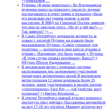
=) #Михалков …
Рубрика «В мире животных»: Во Владикавказе
мужчина напал на пожилого таксиста, родные
пострадавшего в ответ прямо в больнице убили
его несколько раз ударив ножом, а затем
выстрелив. В МВД по Северной Осетии заявили,
что они не ожидали этого. «Не ну а чёё мы?» —
Так заявили? =) …
В Санкт-Петербурге задержали активиста за
плакат с цитатой Путина, на плакате было
высказывание Путина: «Самое страшное для
политика — вцепиться в свое кресло руками и
зубами». Напомним, что было дальше у Путина:
«В этом случае провал неизбежен» Ванга?=)
#Путин #Питер #задержание …
В московском метро с помощью системы
распознавания лиц задерживают участников
прошедших антивоенных акций В московском
метро полиция 12 июня задержала более 35
человек, ранее участвовавших в акциях против
«спецоперации» Face Pay — для удобства, кого
полицаев? =) #метро #полиция …
В центре Петербурга пьяный курсант военного
института сбил девушку. Пассажирка автомобиля
на вид 17-18 лет погибла. Машину которую вел