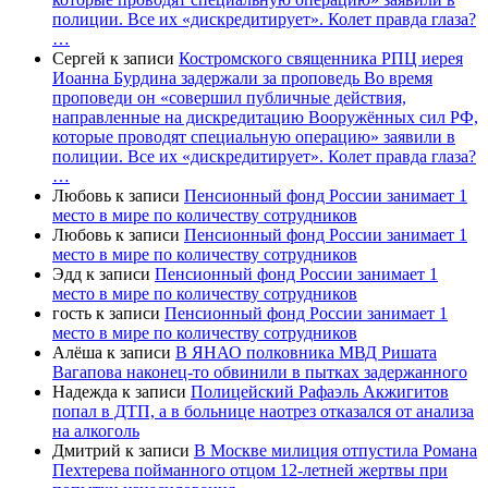
полиции. Все их «дискредитирует». Колет правда глаза?
…
Сергей
к записи
Костромского священника РПЦ иерея
Иоанна Бурдина задержали за проповедь Во время
проповеди он «совершил публичные действия,
направленные на дискредитацию Вооружённых сил РФ,
которые проводят специальную операцию» заявили в
полиции. Все их «дискредитирует». Колет правда глаза?
…
Любовь
к записи
Пенсионный фонд России занимает 1
место в мире по количеству сотрудников
Любовь
к записи
Пенсионный фонд России занимает 1
место в мире по количеству сотрудников
Эдд
к записи
Пенсионный фонд России занимает 1
место в мире по количеству сотрудников
гость
к записи
Пенсионный фонд России занимает 1
место в мире по количеству сотрудников
Алёша
к записи
В ЯНАО полковника МВД Ришата
Вагапова наконец-то обвинили в пытках задержанного
Надежда
к записи
Полицейский Рафаэль Акжигитов
попал в ДТП, а в больнице наотрез отказался от анализа
на алкоголь
Дмитрий
к записи
В Москве милиция отпустила Романа
Пехтерева пойманного отцом 12-летней жертвы при