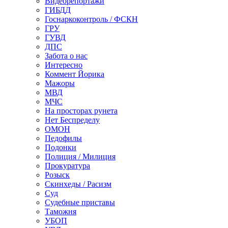
Видеорепортажи
ГИБДД
Госнаркоконтроль / ФСКН
ГРУ
ГУВД
ДПС
Забота о нас
Интересно
Коммент Йорика
Мажоры
МВД
МЧС
На просторах рунета
Нет Беспределу
ОМОН
Педофилы
Подонки
Полиция / Милиция
Прокуратура
Розыск
Скинхеды / Расизм
Суд
Судебные приставы
Таможня
УБОП