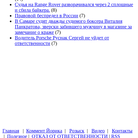
Судья на Range Rover разворачивался через 2 сплошные
и сбила байкера.
(8)
Правовой беспредел в России
(7)
В Самаре судят дважды судимого боксера Виталия
Панкратова, зверски забившего мужчину в магазине за
замечание о краже
(7)
Водитель Porsche Руснак Сергей не уйдет от
ответственности
(7)
Главная
|
Коммент Йорика
|
Розыск
|
Видео
|
Контакты
|
Полезное
|
ОТКАЗ ОТ ОТВЕТСТВЕННОСТИ
|
RSS