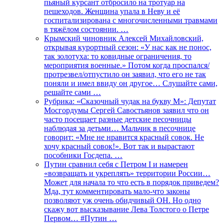
пьяный курсант отбросило на тротуар на
пешеходов. Женщина упала в Неву и её
госпитализирована с многочисленными травмами
в тяжёлом состоянии. …
Крымский чиновник Алексей Михайловский,
открывая курортный сезон: «У нас как не понос,
так золотуха: то ковидные ограничения, то
мероприятия военные.» Потом когда проспался/
протрезвел/отпустило он заявил, что его не так
поняли и имел ввиду он другое… Слушайте сами,
решайте сами …
Рубрика: «Сказочный чудак на букву М»: Депутат
Мосгордумы Сергей Савостьянов заявил что он
часто посещает разные детские песочницы
наблюдая за детьми… Мальчик в песочнице
говорит: «Мне не нравится красный совок. Не
хочу красный совок!». Вот так и вырастают
пособники Госдепа. …
Путин сравнил себя с Петром I и намерен
«возвращать и укреплять» территории России…
Может для начала то что есть в порядок приведем?
Мда, тут комментировать мало-что законы
позволяют уж очень обидчивый ОН. Но одно
скажу вот высказывание Лева Толстого о Петре
Первом… #Путин …