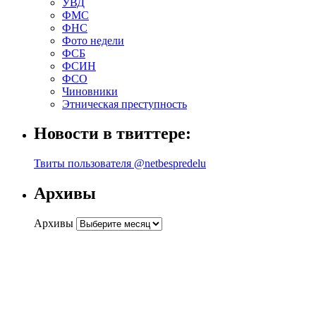
УВД
ФМС
ФНС
Фото недели
ФСБ
ФСИН
ФСО
Чиновники
Этническая преступность
Новости в твиттере:
Твиты пользователя @netbespredelu
Архивы
Архивы