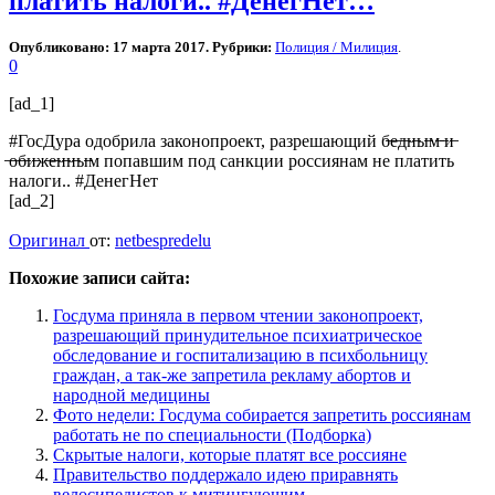
платить налоги.. #ДенегНет…
Опубликовано: 17 марта 2017. Рубрики:
Полиция / Милиция
.
0
[ad_1]
#ГосДура одобрила законопроект, разрешающий б̶е̶д̶н̶ы̶м̶ ̶и̶
̶о̶б̶и̶ж̶е̶н̶н̶ы̶м попавшим под санкции россиянам не платить
налоги.. #ДенегНет
[ad_2]
Оригинал
от:
netbespredelu
Похожие записи сайта:
Госдума приняла в первом чтении законопроект,
разрешающий принудительное психиатрическое
обследование и госпитализацию в психбольницу
граждан, а так-же запретила рекламу абортов и
народной медицины
Фото недели: Госдума собирается запретить россиянам
работать не по специальности (Подборка)
Скрытые налоги, которые платят все россияне
Правительство поддержало идею приравнять
велосипедистов к митингующим