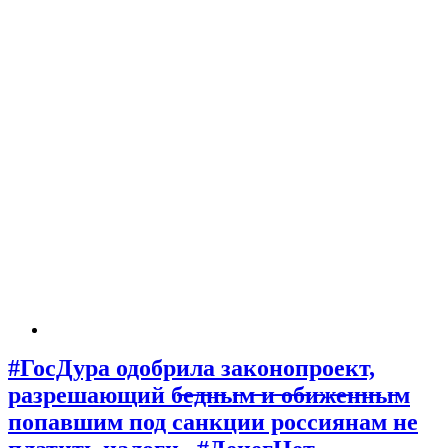
#ГосДура одобрила законопроект,
разрешающий б̶е̶д̶н̶ы̶м̶ ̶и̶ ̶о̶б̶и̶ж̶е̶н̶н̶ы̶м
попавшим под санкции россиянам не