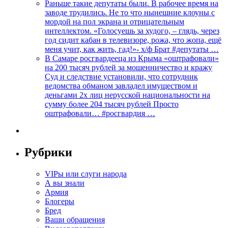
Раньше такие депутаты были. В рабочее время на
заводе трудились. Не то что нынешние клоуны с
мордой на пол экрана и отрицательным
интеллектом. «Голосуешь за худого, – глядь, через
год сидит кабан в телевизоре, рожа, что жопа, ещё
меня учит, как жить, гад!»- х/ф Брат #депутаты …
В Самаре росгвардееца из Крыма «оштрафовали»
на 200 тысяч рублей за мошенничество и кражу
Суд и следствие установили, что сотрудник
ведомства обманом завладел имуществом и
деньгами 2х лиц нерусской национальности на
сумму более 204 тысяч рублей Просто
оштрафовали… #росгвардия …
Рубрики
VIPы или слуги народа
А вы знали
Армия
Блогеры
Бред
Ваши обращения