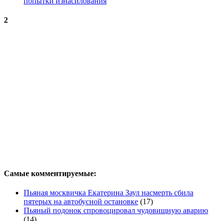
попытки изнасилования
2
Самые комментируемые:
Пьяная москвичка Екатерина Заул насмерть сбила
пятерых на автобусной остановке
(17)
Пьяный подонок спровоцировал чудовищную аварию
(14)