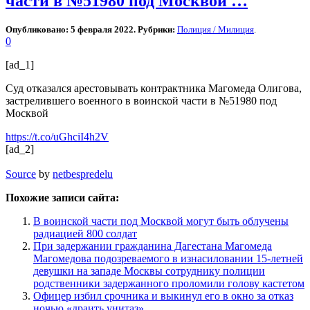
части в №51980 под Москвой …
Опубликовано: 5 февраля 2022. Рубрики:
Полиция / Милиция
.
0
[ad_1]
Суд отказался арестовывать контрактника Магомеда Олигова,
застрелившего военного в воинской части в №51980 под
Москвой
https://t.co/uGhciI4h2V
[ad_2]
Source
by
netbespredelu
Похожие записи сайта:
В воинской части под Москвой могут быть облучены
радиацией 800 солдат
При задержании гражданина Дагестана Магомеда
Магомедова подозреваемого в изнасиловании 15-летней
девушки на западе Москвы сотруднику полиции
родственники задержанного проломили голову кастетом
Офицер избил срочника и выкинул его в окно за отказ
ночью «драить унитаз»