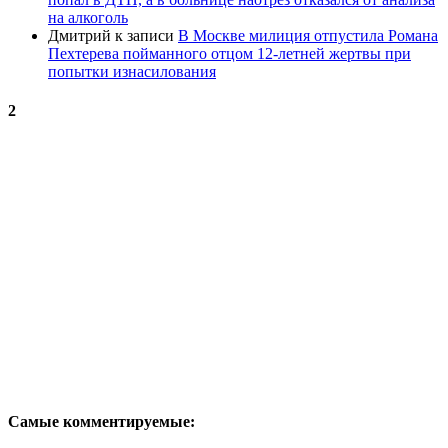
на алкоголь
Дмитрий
к записи
В Москве милиция отпустила Романа
Пехтерева пойманного отцом 12-летней жертвы при
попытки изнасилования
2
Самые комментируемые: