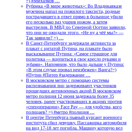
=) #Михалков …
Рубрика «В мире животных»: Во Владикавказе
мужчина напал на пожилого таксиста, родные
пострадавшего в ответ прямо в больнице убили
его несколько раз ударив ножом, а затем
выстрелив. В МВД по Северной Осетии заявили,
что они не ожидали этого. «Не ну а чёё мы?» —
Так заявили? =) …
В Санкт-Петербурге задержали активиста за
плакат с цитатой Путина, на плакате было
высказывание Путина: «Самое страшное для
политика — вцепиться в свое кресло руками и
зубами». Напомним, что было дальше у Путина:
«В этом случае провал неизбежен» Ванга?=)
#Путин #Питер #задержание …
В московском метро с помощью системы
распознавания лиц задерживают участников
прошедших антивоенных акций В московском
метро полиция 12 июня задержала более 35
человек, ранее участвовавших в акциях против
«спецоперации» Face Pay — для удобства, кого
полицаев? =) #метро #полиция …
В центре Петербурга пьяный курсант военного
института сбил девушку. Пассажирка автомобиля
на вид 17-18 лет погибла. Машину которую вел