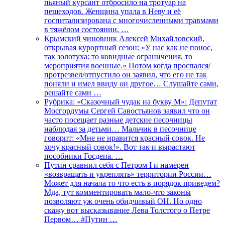
пьяный курсант отбросило на тротуар на
пешеходов. Женщина упала в Неву и её
госпитализирована с многочисленными травмами
в тяжёлом состоянии. …
Крымский чиновник Алексей Михайловский,
открывая курортный сезон: «У нас как не понос,
так золотуха: то ковидные ограничения, то
мероприятия военные.» Потом когда проспался/
протрезвел/отпустило он заявил, что его не так
поняли и имел ввиду он другое… Слушайте сами,
решайте сами …
Рубрика: «Сказочный чудак на букву М»: Депутат
Мосгордумы Сергей Савостьянов заявил что он
часто посещает разные детские песочницы
наблюдая за детьми… Мальчик в песочнице
говорит: «Мне не нравится красный совок. Не
хочу красный совок!». Вот так и вырастают
пособники Госдепа. …
Путин сравнил себя с Петром I и намерен
«возвращать и укреплять» территории России…
Может для начала то что есть в порядок приведем?
Мда, тут комментировать мало-что законы
позволяют уж очень обидчивый ОН. Но одно
скажу вот высказывание Лева Толстого о Петре
Первом… #Путин …