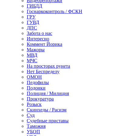
Видеорепортажи
ГИБДД
Госнаркоконтроль / ФСКН
ГРУ
ГУВД
ДПС
Забота о нас
Интересно
Коммент Йорика
Мажоры
МВД
МЧС
На просторах рунета
Нет Беспределу
ОМОН
Педофилы
Подонки
Полиция / Милиция
Прокуратура
Розыск
Скинхеды / Расизм
Суд
Судебные приставы
Таможня
УБОП