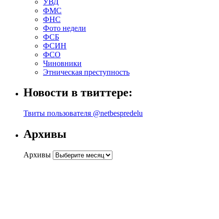
УВД
ФМС
ФНС
Фото недели
ФСБ
ФСИН
ФСО
Чиновники
Этническая преступность
Новости в твиттере:
Твиты пользователя @netbespredelu
Архивы
Архивы