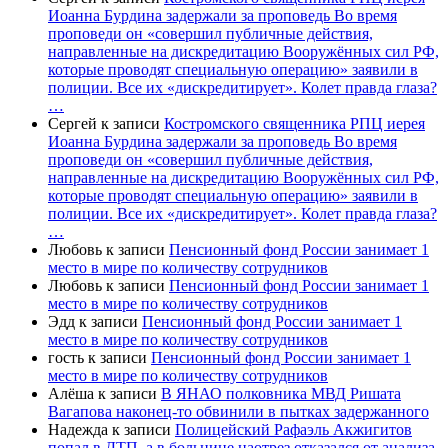
Иоанна Бурдина задержали за проповедь Во время
проповеди он «совершил публичные действия,
направленные на дискредитацию Вооружённых сил РФ,
которые проводят специальную операцию» заявили в
полиции. Все их «дискредитирует». Колет правда глаза?
…
Сергей
к записи
Костромского священника РПЦ иерея
Иоанна Бурдина задержали за проповедь Во время
проповеди он «совершил публичные действия,
направленные на дискредитацию Вооружённых сил РФ,
которые проводят специальную операцию» заявили в
полиции. Все их «дискредитирует». Колет правда глаза?
…
Любовь
к записи
Пенсионный фонд России занимает 1
место в мире по количеству сотрудников
Любовь
к записи
Пенсионный фонд России занимает 1
место в мире по количеству сотрудников
Эдд
к записи
Пенсионный фонд России занимает 1
место в мире по количеству сотрудников
гость
к записи
Пенсионный фонд России занимает 1
место в мире по количеству сотрудников
Алёша
к записи
В ЯНАО полковника МВД Ришата
Вагапова наконец-то обвинили в пытках задержанного
Надежда
к записи
Полицейский Рафаэль Акжигитов
попал в ДТП, а в больнице наотрез отказался от анализа