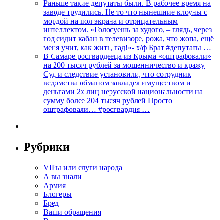
Раньше такие депутаты были. В рабочее время на
заводе трудились. Не то что нынешние клоуны с
мордой на пол экрана и отрицательным
интеллектом. «Голосуешь за худого, – глядь, через
год сидит кабан в телевизоре, рожа, что жопа, ещё
меня учит, как жить, гад!»- х/ф Брат #депутаты …
В Самаре росгвардееца из Крыма «оштрафовали»
на 200 тысяч рублей за мошенничество и кражу
Суд и следствие установили, что сотрудник
ведомства обманом завладел имуществом и
деньгами 2х лиц нерусской национальности на
сумму более 204 тысяч рублей Просто
оштрафовали… #росгвардия …
Рубрики
VIPы или слуги народа
А вы знали
Армия
Блогеры
Бред
Ваши обращения