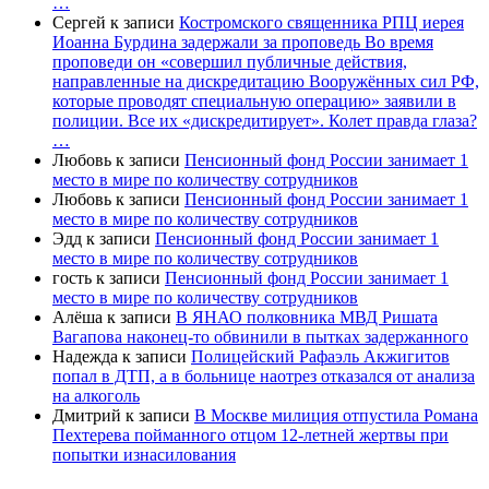
…
Сергей
к записи
Костромского священника РПЦ иерея
Иоанна Бурдина задержали за проповедь Во время
проповеди он «совершил публичные действия,
направленные на дискредитацию Вооружённых сил РФ,
которые проводят специальную операцию» заявили в
полиции. Все их «дискредитирует». Колет правда глаза?
…
Любовь
к записи
Пенсионный фонд России занимает 1
место в мире по количеству сотрудников
Любовь
к записи
Пенсионный фонд России занимает 1
место в мире по количеству сотрудников
Эдд
к записи
Пенсионный фонд России занимает 1
место в мире по количеству сотрудников
гость
к записи
Пенсионный фонд России занимает 1
место в мире по количеству сотрудников
Алёша
к записи
В ЯНАО полковника МВД Ришата
Вагапова наконец-то обвинили в пытках задержанного
Надежда
к записи
Полицейский Рафаэль Акжигитов
попал в ДТП, а в больнице наотрез отказался от анализа
на алкоголь
Дмитрий
к записи
В Москве милиция отпустила Романа
Пехтерева пойманного отцом 12-летней жертвы при
попытки изнасилования