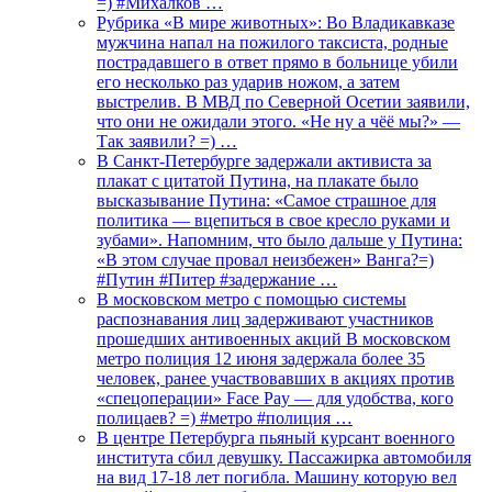
=) #Михалков …
Рубрика «В мире животных»: Во Владикавказе
мужчина напал на пожилого таксиста, родные
пострадавшего в ответ прямо в больнице убили
его несколько раз ударив ножом, а затем
выстрелив. В МВД по Северной Осетии заявили,
что они не ожидали этого. «Не ну а чёё мы?» —
Так заявили? =) …
В Санкт-Петербурге задержали активиста за
плакат с цитатой Путина, на плакате было
высказывание Путина: «Самое страшное для
политика — вцепиться в свое кресло руками и
зубами». Напомним, что было дальше у Путина:
«В этом случае провал неизбежен» Ванга?=)
#Путин #Питер #задержание …
В московском метро с помощью системы
распознавания лиц задерживают участников
прошедших антивоенных акций В московском
метро полиция 12 июня задержала более 35
человек, ранее участвовавших в акциях против
«спецоперации» Face Pay — для удобства, кого
полицаев? =) #метро #полиция …
В центре Петербурга пьяный курсант военного
института сбил девушку. Пассажирка автомобиля
на вид 17-18 лет погибла. Машину которую вел