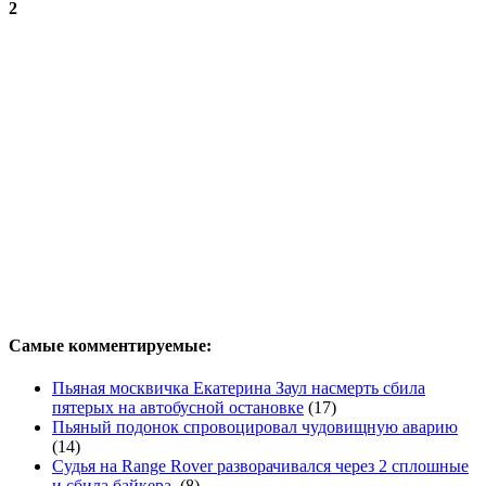
2
Самые комментируемые:
Пьяная москвичка Екатерина Заул насмерть сбила
пятерых на автобусной остановке
(17)
Пьяный подонок спровоцировал чудовищную аварию
(14)
Судья на Range Rover разворачивался через 2 сплошные
и сбила байкера.
(8)