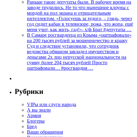
Раньше такие депутаты были. В рабочее время на
заводе трудились. Не то что нынешние клоуны с
мордой на пол экрана и отрицательным
интеллектом. «Голосуешь за худого, – глядь, через
год сидит кабан в телевизоре, рожа, что жопа, ещё
меня учит, как жить, гад!»- х/ф Брат #депутаты …
В Самаре росгвардееца из Крыма «оштрафовали»
на 200 тысяч рублей за мошенничество и кражу
Суд и следствие установили, что сотрудник
ведомства обманом завладел имуществом и
деньгами 2х лиц нерусской национальности на
сумму более 204 тысяч рублей Просто
оштрафовали… #росгвардия …
Рубрики
VIPы или слуги народа
А вы знали
Армия
Блогеры
Бред
Ваши обращения