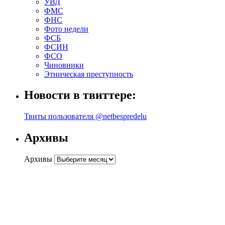
УВД
ФМС
ФНС
Фото недели
ФСБ
ФСИН
ФСО
Чиновники
Этническая преступность
Новости в твиттере:
Твиты пользователя @netbespredelu
Архивы
Архивы