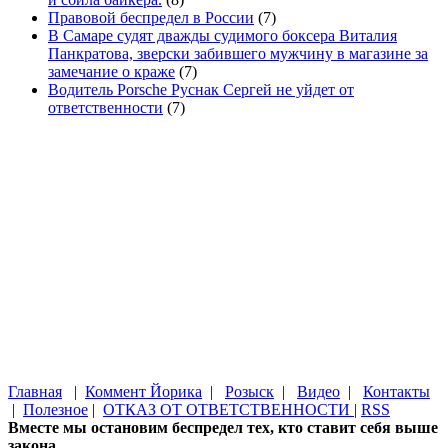
Правовой беспредел в России
(7)
В Самаре судят дважды судимого боксера Виталия
Панкратова, зверски забившего мужчину в магазине за
замечание о краже
(7)
Водитель Porsche Руснак Сергей не уйдет от
ответственности
(7)
Главная
|
Коммент Йорика
|
Розыск
|
Видео
|
Контакты
|
Полезное
|
ОТКАЗ ОТ ОТВЕТСТВЕННОСТИ
|
RSS
Вместе мы остановим беспредел тех, кто ставит себя выше
закона.