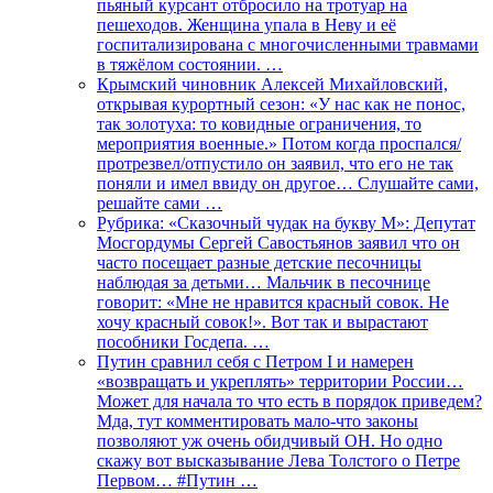
пьяный курсант отбросило на тротуар на
пешеходов. Женщина упала в Неву и её
госпитализирована с многочисленными травмами
в тяжёлом состоянии. …
Крымский чиновник Алексей Михайловский,
открывая курортный сезон: «У нас как не понос,
так золотуха: то ковидные ограничения, то
мероприятия военные.» Потом когда проспался/
протрезвел/отпустило он заявил, что его не так
поняли и имел ввиду он другое… Слушайте сами,
решайте сами …
Рубрика: «Сказочный чудак на букву М»: Депутат
Мосгордумы Сергей Савостьянов заявил что он
часто посещает разные детские песочницы
наблюдая за детьми… Мальчик в песочнице
говорит: «Мне не нравится красный совок. Не
хочу красный совок!». Вот так и вырастают
пособники Госдепа. …
Путин сравнил себя с Петром I и намерен
«возвращать и укреплять» территории России…
Может для начала то что есть в порядок приведем?
Мда, тут комментировать мало-что законы
позволяют уж очень обидчивый ОН. Но одно
скажу вот высказывание Лева Толстого о Петре
Первом… #Путин …