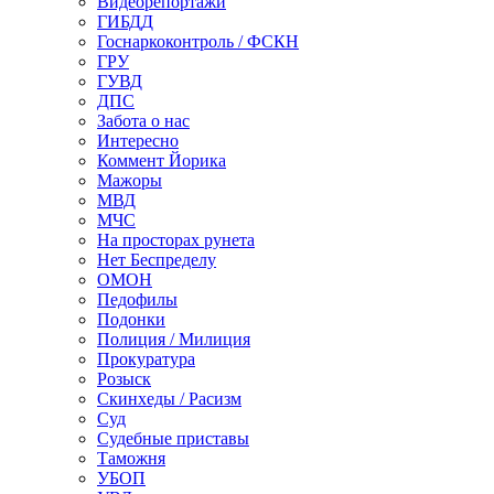
Видеорепортажи
ГИБДД
Госнаркоконтроль / ФСКН
ГРУ
ГУВД
ДПС
Забота о нас
Интересно
Коммент Йорика
Мажоры
МВД
МЧС
На просторах рунета
Нет Беспределу
ОМОН
Педофилы
Подонки
Полиция / Милиция
Прокуратура
Розыск
Скинхеды / Расизм
Суд
Судебные приставы
Таможня
УБОП