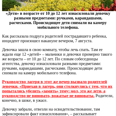
«Дети» в возрасте от 10 до 12 лет изнасиловали девочку
разными предметами: ручками, карандашами,
расческами. Происходящее дети снимали на камеру
мобильного телефона.
Как рассказала подруга родителей пострадавшего ребенка,
инцидент произошел накануне вечером, 7 августа.
Девочка зашла в свою комнату, чтобы лечь спать. Там ее
ждали еще 12 «детей» – мальчики и девочки примерно такого
же возраста – от 10 до 12 лет. По словам собеседницы
агентства, девочку изнасиловали разными предметами:
ручками, карандашами, расческами. Происходящее дети
снимали на камеру мобильного телефона.
Руководство лагеря в этот же вечер вызвало родителей
девочки. «Приехав в лагерь, они столкнулись с тем, что их
попытались убедить «замять» тему: мол, это же дети, а
руководство не виновато, вожатые не виноваты.
Родители,
конечно, в шоке, в ужасе.
Девочку забрали, отвезли на освидетельствование, там
зафиксировали факт изнасилования», – рассказывает