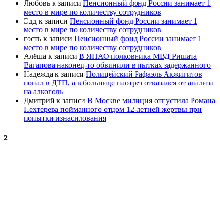
Любовь
к записи
Пенсионный фонд России занимает 1
место в мире по количеству сотрудников
Эдд
к записи
Пенсионный фонд России занимает 1
место в мире по количеству сотрудников
гость
к записи
Пенсионный фонд России занимает 1
место в мире по количеству сотрудников
Алёша
к записи
В ЯНАО полковника МВД Ришата
Вагапова наконец-то обвинили в пытках задержанного
Надежда
к записи
Полицейский Рафаэль Акжигитов
попал в ДТП, а в больнице наотрез отказался от анализа
на алкоголь
Дмитрий
к записи
В Москве милиция отпустила Романа
Пехтерева пойманного отцом 12-летней жертвы при
попытки изнасилования
2