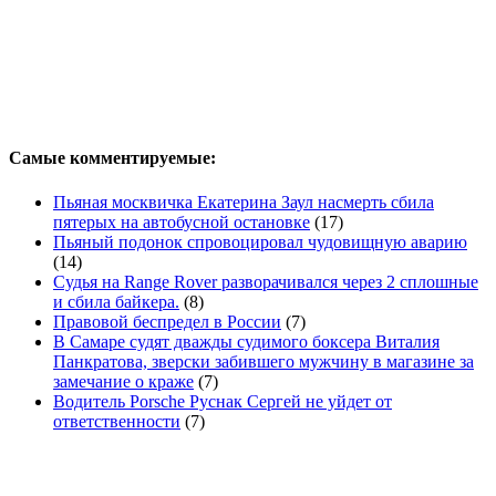
Самые комментируемые:
Пьяная москвичка Екатерина Заул насмерть сбила
пятерых на автобусной остановке
(17)
Пьяный подонок спровоцировал чудовищную аварию
(14)
Судья на Range Rover разворачивался через 2 сплошные
и сбила байкера.
(8)
Правовой беспредел в России
(7)
В Самаре судят дважды судимого боксера Виталия
Панкратова, зверски забившего мужчину в магазине за
замечание о краже
(7)
Водитель Porsche Руснак Сергей не уйдет от
ответственности
(7)