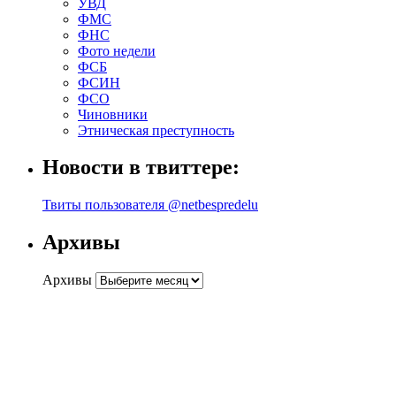
УВД
ФМС
ФНС
Фото недели
ФСБ
ФСИН
ФСО
Чиновники
Этническая преступность
Новости в твиттере:
Твиты пользователя @netbespredelu
Архивы
Архивы