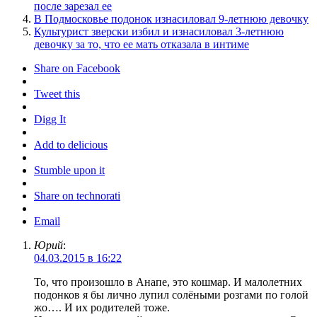
после зарезал ее
В Подмосковье подонок изнасиловал 9-летнюю девочку
Культурист зверски избил и изнасиловал 3-летнюю
девочку за то, что ее мать отказала в интиме
Share on Facebook
Tweet this
Digg It
Add to delicious
Stumble upon it
Share on technorati
Email
Юрий
:
04.03.2015 в 16:22
То, что произошло в Анапе, это кошмар. И малолетних
подонков я бы лично лупил солёными розгами по голой
жо…. И их родителей тоже.