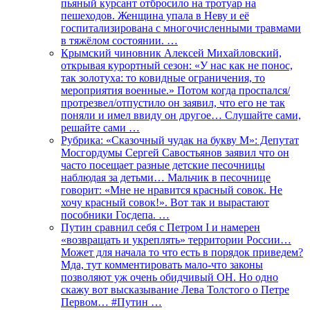
пьяный курсант отбросило на тротуар на
пешеходов. Женщина упала в Неву и её
госпитализирована с многочисленными травмами
в тяжёлом состоянии. …
Крымский чиновник Алексей Михайловский,
открывая курортный сезон: «У нас как не понос,
так золотуха: то ковидные ограничения, то
мероприятия военные.» Потом когда проспался/
протрезвел/отпустило он заявил, что его не так
поняли и имел ввиду он другое… Слушайте сами,
решайте сами …
Рубрика: «Сказочный чудак на букву М»: Депутат
Мосгордумы Сергей Савостьянов заявил что он
часто посещает разные детские песочницы
наблюдая за детьми… Мальчик в песочнице
говорит: «Мне не нравится красный совок. Не
хочу красный совок!». Вот так и вырастают
пособники Госдепа. …
Путин сравнил себя с Петром I и намерен
«возвращать и укреплять» территории России…
Может для начала то что есть в порядок приведем?
Мда, тут комментировать мало-что законы
позволяют уж очень обидчивый ОН. Но одно
скажу вот высказывание Лева Толстого о Петре
Первом… #Путин …