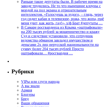
Раньше такие депутаты были. В рабочее время на
заводе трудились. Не то что нынешние клоуны с
мордой на пол экрана и отрицательным
интеллектом. «Голосуешь за худого, – глядь, через
год сидит кабан в телевизоре, рожа, что жопа, ещё
меня учит, как жить, гад!»- х/ф Брат #депутаты …
В Самаре росгвардееца из Крыма «оштрафовали»
на 200 тысяч рублей за мошенничество и кражу
Суд и следствие установили, что сотрудник
ведомства обманом завладел имуществом и
деньгами 2х лиц нерусской национальности на
сумму более 204 тысяч рублей Просто
оштрафовали… #росгвардия …
Рубрики
VIPы или слуги народа
А вы знали
Армия
Блогеры
Бред
Ваши обращения