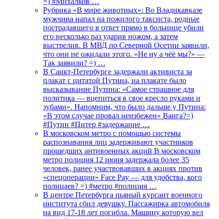
=) #Михалков …
Рубрика «В мире животных»: Во Владикавказе
мужчина напал на пожилого таксиста, родные
пострадавшего в ответ прямо в больнице убили
его несколько раз ударив ножом, а затем
выстрелив. В МВД по Северной Осетии заявили,
что они не ожидали этого. «Не ну а чёё мы?» —
Так заявили? =) …
В Санкт-Петербурге задержали активиста за
плакат с цитатой Путина, на плакате было
высказывание Путина: «Самое страшное для
политика — вцепиться в свое кресло руками и
зубами». Напомним, что было дальше у Путина:
«В этом случае провал неизбежен» Ванга?=)
#Путин #Питер #задержание …
В московском метро с помощью системы
распознавания лиц задерживают участников
прошедших антивоенных акций В московском
метро полиция 12 июня задержала более 35
человек, ранее участвовавших в акциях против
«спецоперации» Face Pay — для удобства, кого
полицаев? =) #метро #полиция …
В центре Петербурга пьяный курсант военного
института сбил девушку. Пассажирка автомобиля
на вид 17-18 лет погибла. Машину которую вел