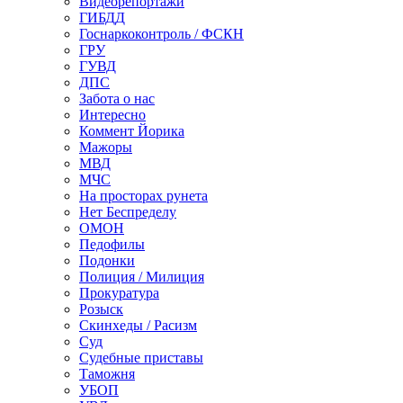
Видеорепортажи
ГИБДД
Госнаркоконтроль / ФСКН
ГРУ
ГУВД
ДПС
Забота о нас
Интересно
Коммент Йорика
Мажоры
МВД
МЧС
На просторах рунета
Нет Беспределу
ОМОН
Педофилы
Подонки
Полиция / Милиция
Прокуратура
Розыск
Скинхеды / Расизм
Суд
Судебные приставы
Таможня
УБОП