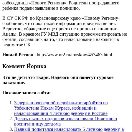
собеседница «Нового Региона». Родители пострадавшего
ребенка подали заявление в полицию.
В СУ СК РФ по Краснодарскому краю «Новому Региону»
сообщили, что пока такой информации в ведомстве нет.
Вероятно, обращение еще просто не пришло из полиции
Анапы. В краевом ГУ МВД ситуацию прокомментировать не
смогли, сославшись на то, что изнасилования находятся в
ведомстве СК.
Новый Регион |
http://www.nr2.ru/moskow/453463.html
Коммент Йорика
Это не дети это твари. Надеюсь они понесут суровое
наказание.
Похожие записи сайта:
Задержан очередной педофил-гастарбайтер из
Узбекистана Илхам Жураев, избивший и
изнасиловавший 4-летнюю девочку в Ростове
Десять пьяных подонков изнасиловали 16-летнюю
воспитанницу детдома
Пьяный попытался изнасиловать 5-летнюю девочку, а