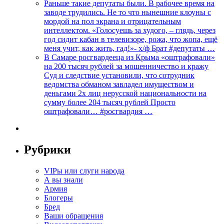
Раньше такие депутаты были. В рабочее время на
заводе трудились. Не то что нынешние клоуны с
мордой на пол экрана и отрицательным
интеллектом. «Голосуешь за худого, – глядь, через
год сидит кабан в телевизоре, рожа, что жопа, ещё
меня учит, как жить, гад!»- х/ф Брат #депутаты …
В Самаре росгвардееца из Крыма «оштрафовали»
на 200 тысяч рублей за мошенничество и кражу
Суд и следствие установили, что сотрудник
ведомства обманом завладел имуществом и
деньгами 2х лиц нерусской национальности на
сумму более 204 тысяч рублей Просто
оштрафовали… #росгвардия …
Рубрики
VIPы или слуги народа
А вы знали
Армия
Блогеры
Бред
Ваши обращения