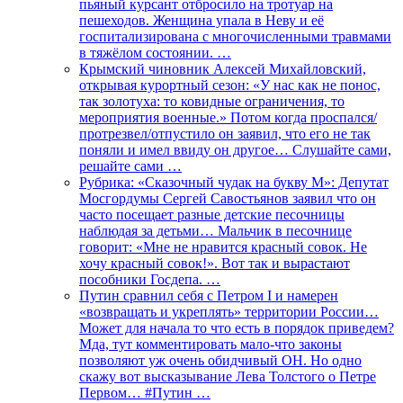
пьяный курсант отбросило на тротуар на
пешеходов. Женщина упала в Неву и её
госпитализирована с многочисленными травмами
в тяжёлом состоянии. …
Крымский чиновник Алексей Михайловский,
открывая курортный сезон: «У нас как не понос,
так золотуха: то ковидные ограничения, то
мероприятия военные.» Потом когда проспался/
протрезвел/отпустило он заявил, что его не так
поняли и имел ввиду он другое… Слушайте сами,
решайте сами …
Рубрика: «Сказочный чудак на букву М»: Депутат
Мосгордумы Сергей Савостьянов заявил что он
часто посещает разные детские песочницы
наблюдая за детьми… Мальчик в песочнице
говорит: «Мне не нравится красный совок. Не
хочу красный совок!». Вот так и вырастают
пособники Госдепа. …
Путин сравнил себя с Петром I и намерен
«возвращать и укреплять» территории России…
Может для начала то что есть в порядок приведем?
Мда, тут комментировать мало-что законы
позволяют уж очень обидчивый ОН. Но одно
скажу вот высказывание Лева Толстого о Петре
Первом… #Путин …