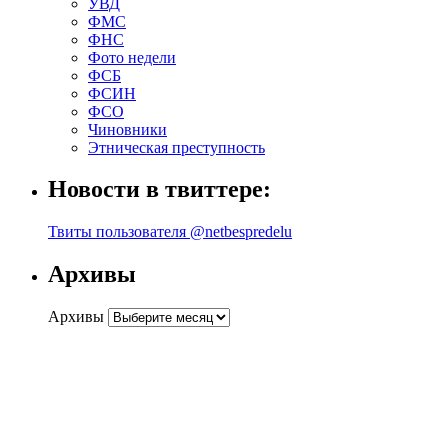
УВД
ФМС
ФНС
Фото недели
ФСБ
ФСИН
ФСО
Чиновники
Этническая преступность
Новости в твиттере:
Твиты пользователя @netbespredelu
Архивы
Архивы