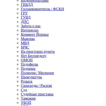
Видеорепортажи
ГИБДД
Госнаркоконтроль / ФСКН
ГРУ
ГУВД
ДПС
Забота о нас
Интересно
Коммент Йорика
Мажоры
МВД
МЧС
На просторах рунета
Нет Беспределу
ОМОН
Педофилы
Подонки
Полиция / Милиция
Прокуратура
Розыск
Скинхеды / Расизм
Суд
Судебные приставы
Таможня
УБОП