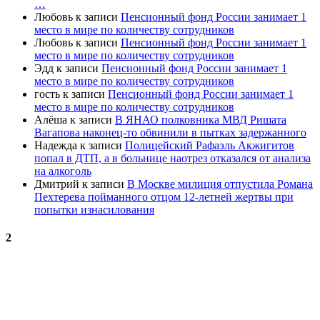
…
Любовь
к записи
Пенсионный фонд России занимает 1
место в мире по количеству сотрудников
Любовь
к записи
Пенсионный фонд России занимает 1
место в мире по количеству сотрудников
Эдд
к записи
Пенсионный фонд России занимает 1
место в мире по количеству сотрудников
гость
к записи
Пенсионный фонд России занимает 1
место в мире по количеству сотрудников
Алёша
к записи
В ЯНАО полковника МВД Ришата
Вагапова наконец-то обвинили в пытках задержанного
Надежда
к записи
Полицейский Рафаэль Акжигитов
попал в ДТП, а в больнице наотрез отказался от анализа
на алкоголь
Дмитрий
к записи
В Москве милиция отпустила Романа
Пехтерева пойманного отцом 12-летней жертвы при
попытки изнасилования
2