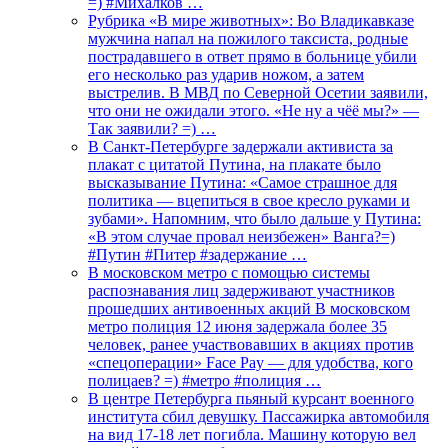
=) #Михалков …
Рубрика «В мире животных»: Во Владикавказе
мужчина напал на пожилого таксиста, родные
пострадавшего в ответ прямо в больнице убили
его несколько раз ударив ножом, а затем
выстрелив. В МВД по Северной Осетии заявили,
что они не ожидали этого. «Не ну а чёё мы?» —
Так заявили? =) …
В Санкт-Петербурге задержали активиста за
плакат с цитатой Путина, на плакате было
высказывание Путина: «Самое страшное для
политика — вцепиться в свое кресло руками и
зубами». Напомним, что было дальше у Путина:
«В этом случае провал неизбежен» Ванга?=)
#Путин #Питер #задержание …
В московском метро с помощью системы
распознавания лиц задерживают участников
прошедших антивоенных акций В московском
метро полиция 12 июня задержала более 35
человек, ранее участвовавших в акциях против
«спецоперации» Face Pay — для удобства, кого
полицаев? =) #метро #полиция …
В центре Петербурга пьяный курсант военного
института сбил девушку. Пассажирка автомобиля
на вид 17-18 лет погибла. Машину которую вел