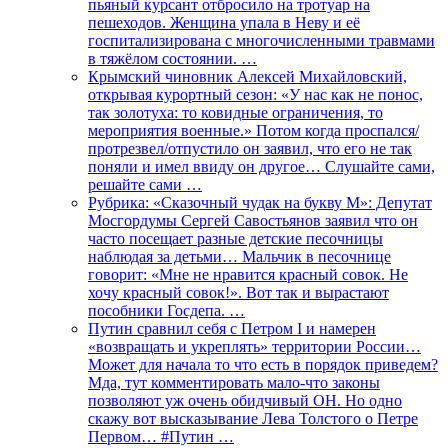
пьяный курсант отбросило на тротуар на
пешеходов. Женщина упала в Неву и её
госпитализирована с многочисленными травмами
в тяжёлом состоянии. …
Крымский чиновник Алексей Михайловский,
открывая курортный сезон: «У нас как не понос,
так золотуха: то ковидные ограничения, то
мероприятия военные.» Потом когда проспался/
протрезвел/отпустило он заявил, что его не так
поняли и имел ввиду он другое… Слушайте сами,
решайте сами …
Рубрика: «Сказочный чудак на букву М»: Депутат
Мосгордумы Сергей Савостьянов заявил что он
часто посещает разные детские песочницы
наблюдая за детьми… Мальчик в песочнице
говорит: «Мне не нравится красный совок. Не
хочу красный совок!». Вот так и вырастают
пособники Госдепа. …
Путин сравнил себя с Петром I и намерен
«возвращать и укреплять» территории России…
Может для начала то что есть в порядок приведем?
Мда, тут комментировать мало-что законы
позволяют уж очень обидчивый ОН. Но одно
скажу вот высказывание Лева Толстого о Петре
Первом… #Путин …