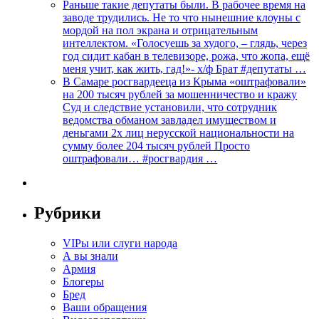
Раньше такие депутаты были. В рабочее время на
заводе трудились. Не то что нынешние клоуны с
мордой на пол экрана и отрицательным
интеллектом. «Голосуешь за худого, – глядь, через
год сидит кабан в телевизоре, рожа, что жопа, ещё
меня учит, как жить, гад!»- х/ф Брат #депутаты …
В Самаре росгвардееца из Крыма «оштрафовали»
на 200 тысяч рублей за мошенничество и кражу
Суд и следствие установили, что сотрудник
ведомства обманом завладел имуществом и
деньгами 2х лиц нерусской национальности на
сумму более 204 тысяч рублей Просто
оштрафовали… #росгвардия …
Рубрики
VIPы или слуги народа
А вы знали
Армия
Блогеры
Бред
Ваши обращения