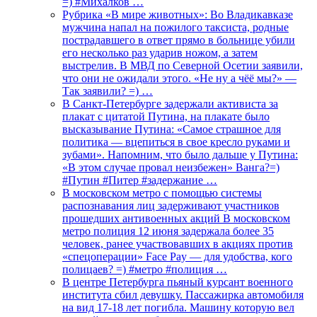
=) #Михалков …
Рубрика «В мире животных»: Во Владикавказе
мужчина напал на пожилого таксиста, родные
пострадавшего в ответ прямо в больнице убили
его несколько раз ударив ножом, а затем
выстрелив. В МВД по Северной Осетии заявили,
что они не ожидали этого. «Не ну а чёё мы?» —
Так заявили? =) …
В Санкт-Петербурге задержали активиста за
плакат с цитатой Путина, на плакате было
высказывание Путина: «Самое страшное для
политика — вцепиться в свое кресло руками и
зубами». Напомним, что было дальше у Путина:
«В этом случае провал неизбежен» Ванга?=)
#Путин #Питер #задержание …
В московском метро с помощью системы
распознавания лиц задерживают участников
прошедших антивоенных акций В московском
метро полиция 12 июня задержала более 35
человек, ранее участвовавших в акциях против
«спецоперации» Face Pay — для удобства, кого
полицаев? =) #метро #полиция …
В центре Петербурга пьяный курсант военного
института сбил девушку. Пассажирка автомобиля
на вид 17-18 лет погибла. Машину которую вел