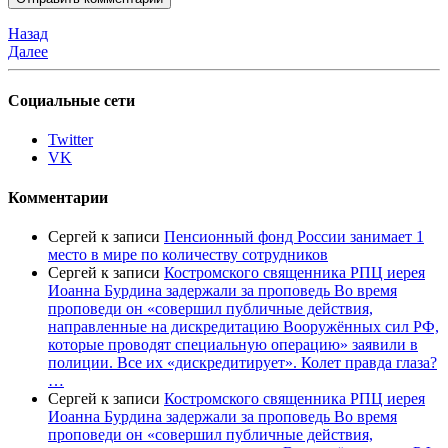
Назад
Далее
Социальные сети
Twitter
VK
Комментарии
Сергей
к записи
Пенсионный фонд России занимает 1
место в мире по количеству сотрудников
Сергей
к записи
Костромского священника РПЦ иерея
Иоанна Бурдина задержали за проповедь Во время
проповеди он «совершил публичные действия,
направленные на дискредитацию Вооружённых сил РФ,
которые проводят специальную операцию» заявили в
полиции. Все их «дискредитирует». Колет правда глаза?
…
Сергей
к записи
Костромского священника РПЦ иерея
Иоанна Бурдина задержали за проповедь Во время
проповеди он «совершил публичные действия,