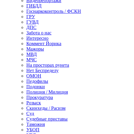
Видеорепортажи
ГИБДД
Госнаркоконтроль / ФСКН
ГРУ
ГУВД
ДПС
Забота о нас
Интересно
Коммент Йорика
Мажоры
МВД
МЧС
На просторах рунета
Нет Беспределу
ОМОН
Педофилы
Подонки
Полиция / Милиция
Прокуратура
Розыск
Скинхеды / Расизм
Суд
Судебные приставы
Таможня
УБОП