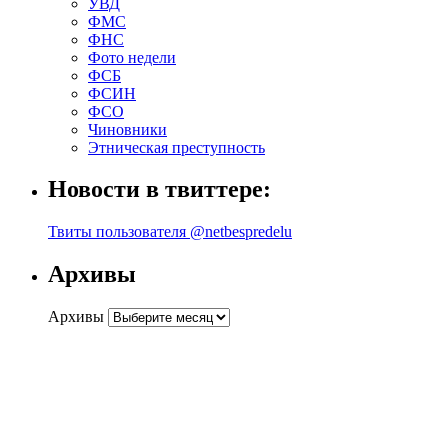
УВД
ФМС
ФНС
Фото недели
ФСБ
ФСИН
ФСО
Чиновники
Этническая преступность
Новости в твиттере:
Твиты пользователя @netbespredelu
Архивы
Архивы