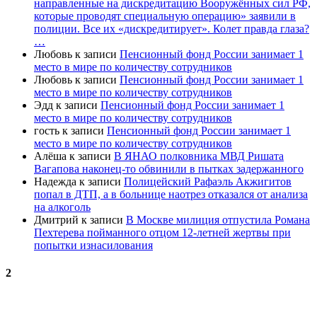
направленные на дискредитацию Вооружённых сил РФ,
которые проводят специальную операцию» заявили в
полиции. Все их «дискредитирует». Колет правда глаза?
…
Любовь
к записи
Пенсионный фонд России занимает 1
место в мире по количеству сотрудников
Любовь
к записи
Пенсионный фонд России занимает 1
место в мире по количеству сотрудников
Эдд
к записи
Пенсионный фонд России занимает 1
место в мире по количеству сотрудников
гость
к записи
Пенсионный фонд России занимает 1
место в мире по количеству сотрудников
Алёша
к записи
В ЯНАО полковника МВД Ришата
Вагапова наконец-то обвинили в пытках задержанного
Надежда
к записи
Полицейский Рафаэль Акжигитов
попал в ДТП, а в больнице наотрез отказался от анализа
на алкоголь
Дмитрий
к записи
В Москве милиция отпустила Романа
Пехтерева пойманного отцом 12-летней жертвы при
попытки изнасилования
2