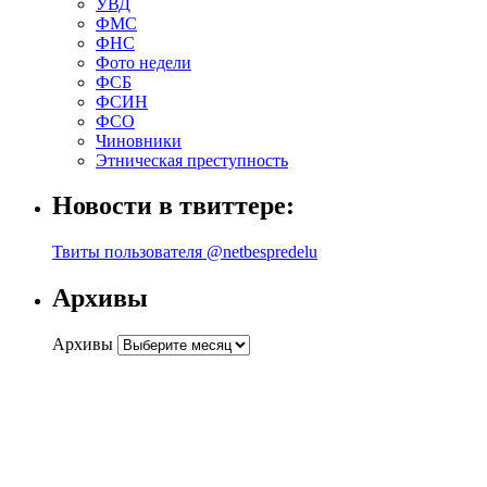
УВД
ФМС
ФНС
Фото недели
ФСБ
ФСИН
ФСО
Чиновники
Этническая преступность
Новости в твиттере:
Твиты пользователя @netbespredelu
Архивы
Архивы