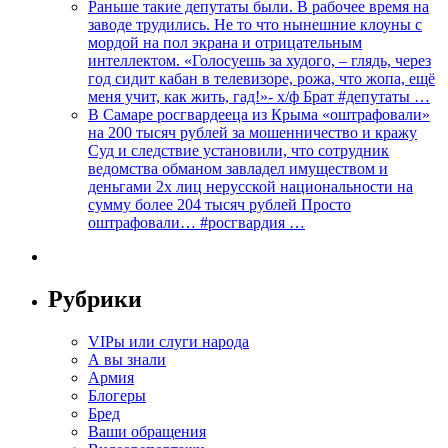
Раньше такие депутаты были. В рабочее время на
заводе трудились. Не то что нынешние клоуны с
мордой на пол экрана и отрицательным
интеллектом. «Голосуешь за худого, – глядь, через
год сидит кабан в телевизоре, рожа, что жопа, ещё
меня учит, как жить, гад!»- х/ф Брат #депутаты …
В Самаре росгвардееца из Крыма «оштрафовали»
на 200 тысяч рублей за мошенничество и кражу
Суд и следствие установили, что сотрудник
ведомства обманом завладел имуществом и
деньгами 2х лиц нерусской национальности на
сумму более 204 тысяч рублей Просто
оштрафовали… #росгвардия …
Рубрики
VIPы или слуги народа
А вы знали
Армия
Блогеры
Бред
Ваши обращения