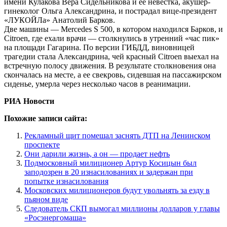
имени Кулакова Вера Сидельникова и ее невестка, акушер-
гинеколог Ольга Александрина, и пострадал вице-президент
«ЛУКОЙЛа» Анатолий Барков.
Две машины — Мercedes S 500, в котором находился Барков, и
Citroen, где ехали врачи — столкнулись в утренний «час пик»
на площади Гагарина. По версии ГИБДД, виновницей
трагедии стала Александрина, чей красный Citroen выехал на
встречную полосу движения. В результате столкновения она
скончалась на месте, а ее свекровь, сидевшая на пассажирском
сиденье, умерла через несколько часов в реанимации.
РИА Новости
Похожие записи сайта:
Рекламный щит помешал заснять ДТП на Ленинском
проспекте
Они дарили жизнь, а он — продает нефть
Подмосковный милиционер Артур Косицын был
заподозрен в 20 изнасилованиях и задержан при
попытке изнасилования
Московских милиционеров будут увольнять за езду в
пьяном виде
Следователь СКП вымогал миллионы долларов у главы
«Росэнергомаша»