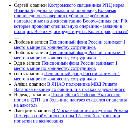
Сергей
к записи
Костромского священника РПЦ иерея
Иоанна Бурдина задержали за проповедь Во время
проповеди он «совершил публичные действия,
направленные на дискредитацию Вооружённых сил РФ,
которые проводят специальную операцию» заявили в
полиции. Все их «дискредитирует». Колет правда глаза?
…
Любовь
к записи
Пенсионный фонд России занимает 1
место в мире по количеству сотрудников
Любовь
к записи
Пенсионный фонд России занимает 1
место в мире по количеству сотрудников
Эдд
к записи
Пенсионный фонд России занимает 1
место в мире по количеству сотрудников
гость
к записи
Пенсионный фонд России занимает 1
место в мире по количеству сотрудников
Алёша
к записи
В ЯНАО полковника МВД Ришата
Вагапова наконец-то обвинили в пытках задержанного
Надежда
к записи
Полицейский Рафаэль Акжигитов
попал в ДТП, а в больнице наотрез отказался от анализа
на алкоголь
Дмитрий
к записи
В Москве милиция отпустила Романа
Пехтерева пойманного отцом 12-летней жертвы при
попытки изнасилования