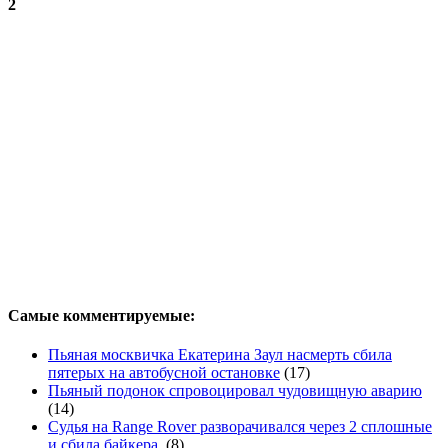
2
Самые комментируемые:
Пьяная москвичка Екатерина Заул насмерть сбила
пятерых на автобусной остановке
(17)
Пьяный подонок спровоцировал чудовищную аварию
(14)
Судья на Range Rover разворачивался через 2 сплошные
и сбила байкера.
(8)