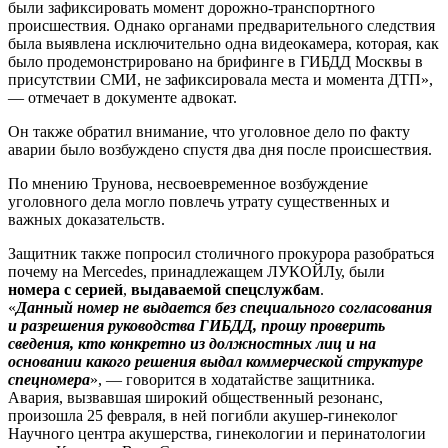
были зафиксировать момент дорожно-транспортного
происшествия. Однако органами предварительного следствия
была выявлена исключительно одна видеокамера, которая, как
было продемонстрировано на брифинге в ГИБДД Москвы в
присутствии СМИ, не зафиксировала места и момента ДТП»,
— отмечает в документе адвокат.
Он также обратил внимание, что уголовное дело по факту
аварии было возбуждено спустя два дня после происшествия.
По мнению Трунова, несвоевременное возбуждение
уголовного дела могло повлечь утрату существенных и
важных доказательств.
Защитник также попросил столичного прокурора разобраться
почему на Mercedes, принадлежащем ЛУКОЙЛу, были
номера с серией
,
выдаваемой спецслужбам
.
«
Данный номер не выдается без специального согласования
и разрешения руководства ГИБДД, прошу проверить
сведения, кто конкретно из должностных лиц и на
основании какого решения выдал коммерческой структуре
спецномера
», — говорится в ходатайстве защитника.
Авария, вызвавшая широкий общественный резонанс,
произошла 25 февраля, в ней погибли акушер-гинеколог
Научного центра акушерства, гинекологии и перинатологии