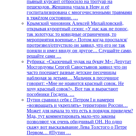
пьяный курсант отбросило на тротуар на
пешеходов. Женщина упала в Неву и её
госпитализирована с многочисленными травмами
в тяжёлом состоянии. …
Крымский чиновник Алексей Михайловский,
открывая курортный сезон: «У нас как не понос,
так золотуха: то ковидные ограничения, то
мероприятия военные.» Потом когда проспался/
протрезвел/отпустило он заявил, что его не так
поняли и имел ввиду он другое… Слушайте сами,
решайте сами …
Рубрика: «Сказочный чудак на букву М»: Депутат
Мосгордумы Сергей Савостьянов заявил что он
часто посещает разные детские песочницы
наблюдая за детьми… Мальчик в песочнице
говорит: «Мне не нравится красный совок. Не
хочу красный совок!». Вот так и вырастают
пособники Госдепа. …
Путин сравнил себя с Петром I и намерен
«возвращать и укреплять» территории России…
Может для начала то что есть в порядок приведем?
Мда, тут комментировать мало-что законы
позволяют уж очень обидчивый ОН. Но одно
скажу вот высказывание Лева Толстого о Петре
Первом… #Путин …