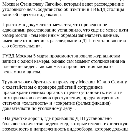
Москвы Станиславу Лагойко, который ведет расследование
уголовного дела, ходатайство об изъятии в ГИБДД столицы
записей с десяти видеокамер.
При этом в документе отмечается, что проведенное
адвокатами расследование установило, что еще не менее пяти
камер могли «тем или иным образом запечатлеть данные,
имеющие отношение к расследованию ДТП и установлению
его обстоятельств».
ГУВД Москвы 5 марта продемонстрировало журналистам
записи с одной камеры, однако сам момент столкновения на
пленке не виден, так как место происшествия закрыто
рекламным щитом.
Трунов также обратился к прокурору Москвы Юрию Семину
с ходатайством о проверке действий сотрудников
правоохранительных органов с целью установить, нет ли в
них признаков составов преступления, предусмотренных
статьями «халатность» и «сокрытие (фальсификация)
доказательств по уголовному делу».
«На участке дороги, где произошло ДТП установлено
большое количество видеокамер, которые имели техническую
возможность и направленность видеообзора, которые должны