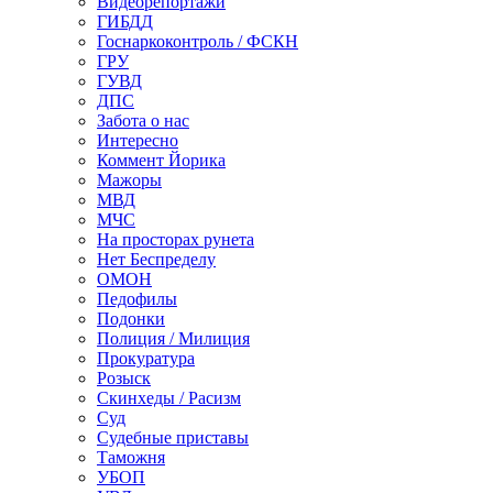
Видеорепортажи
ГИБДД
Госнаркоконтроль / ФСКН
ГРУ
ГУВД
ДПС
Забота о нас
Интересно
Коммент Йорика
Мажоры
МВД
МЧС
На просторах рунета
Нет Беспределу
ОМОН
Педофилы
Подонки
Полиция / Милиция
Прокуратура
Розыск
Скинхеды / Расизм
Суд
Судебные приставы
Таможня
УБОП