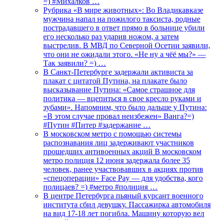
=) #Михалков …
Рубрика «В мире животных»: Во Владикавказе
мужчина напал на пожилого таксиста, родные
пострадавшего в ответ прямо в больнице убили
его несколько раз ударив ножом, а затем
выстрелив. В МВД по Северной Осетии заявили,
что они не ожидали этого. «Не ну а чёё мы?» —
Так заявили? =) …
В Санкт-Петербурге задержали активиста за
плакат с цитатой Путина, на плакате было
высказывание Путина: «Самое страшное для
политика — вцепиться в свое кресло руками и
зубами». Напомним, что было дальше у Путина:
«В этом случае провал неизбежен» Ванга?=)
#Путин #Питер #задержание …
В московском метро с помощью системы
распознавания лиц задерживают участников
прошедших антивоенных акций В московском
метро полиция 12 июня задержала более 35
человек, ранее участвовавших в акциях против
«спецоперации» Face Pay — для удобства, кого
полицаев? =) #метро #полиция …
В центре Петербурга пьяный курсант военного
института сбил девушку. Пассажирка автомобиля
на вид 17-18 лет погибла. Машину которую вел