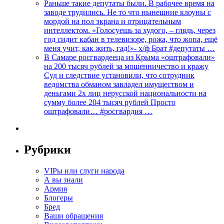
Раньше такие депутаты были. В рабочее время на
заводе трудились. Не то что нынешние клоуны с
мордой на пол экрана и отрицательным
интеллектом. «Голосуешь за худого, – глядь, через
год сидит кабан в телевизоре, рожа, что жопа, ещё
меня учит, как жить, гад!»- х/ф Брат #депутаты …
В Самаре росгвардееца из Крыма «оштрафовали»
на 200 тысяч рублей за мошенничество и кражу
Суд и следствие установили, что сотрудник
ведомства обманом завладел имуществом и
деньгами 2х лиц нерусской национальности на
сумму более 204 тысяч рублей Просто
оштрафовали… #росгвардия …
Рубрики
VIPы или слуги народа
А вы знали
Армия
Блогеры
Бред
Ваши обращения