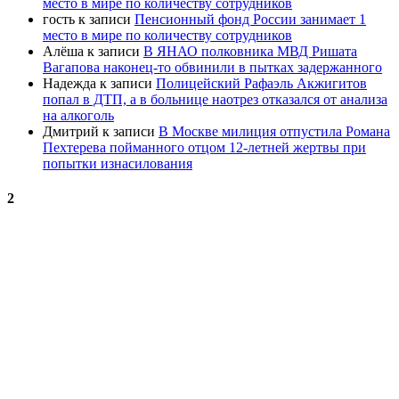
место в мире по количеству сотрудников
гость
к записи
Пенсионный фонд России занимает 1
место в мире по количеству сотрудников
Алёша
к записи
В ЯНАО полковника МВД Ришата
Вагапова наконец-то обвинили в пытках задержанного
Надежда
к записи
Полицейский Рафаэль Акжигитов
попал в ДТП, а в больнице наотрез отказался от анализа
на алкоголь
Дмитрий
к записи
В Москве милиция отпустила Романа
Пехтерева пойманного отцом 12-летней жертвы при
попытки изнасилования
2