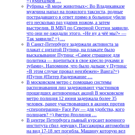
=) #Михалков …
Рубрика «В мире животных»: Во Владикавказе
мужчина напал на пожилого таксиста, родные
пострадавшего в ответ прямо в больнице убили
его несколько раз ударив ножом, а затем
выстрелив. В МВД по Северной Осетии заявили,
что они не ожидали этого. «Не ну а чёё мы?» —
Так заявили? =) …
В Санкт-Петербурге задержали активиста за
плакат с цитатой Путина, на плакате было
высказывание Путина: «Самое страшное для
политика — вцепиться в свое кресло руками и
зубами». Напомним, что было дальше у Путина:
«В этом случае провал неизбежен» Ванга?=)
#Путин #Питер #задержание …
В московском метро с помощью системы
распознавания лиц задерживают участников
прошедших антивоенных акций В московском
метро полиция 12 июня задержала более 35
человек, ранее участвовавших в акциях против
«спецоперации» Face Pay — для удобства, кого
полицаев? =) #метро #полиция …
В центре Петербурга пьяный курсант военного
института сбил девушку. Пассажирка автомобиля
на вид 17-18 лет погибла. Машину которую вел