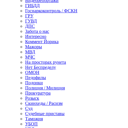
Видеорепортажи
ГИБДД
Госнаркоконтроль / ФСКН
ГРУ
ГУВД
ДПС
Забота о нас
Интересно
Коммент Йорика
Мажоры
МВД
МЧС
На просторах рунета
Нет Беспределу
ОМОН
Педофилы
Подонки
Полиция / Милиция
Прокуратура
Розыск
Скинхеды / Расизм
Суд
Судебные приставы
Таможня
УБОП