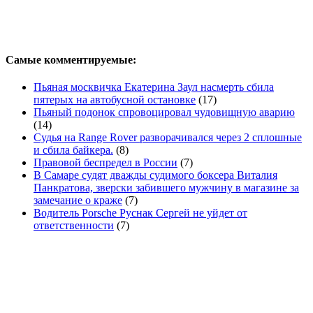
Самые комментируемые:
Пьяная москвичка Екатерина Заул насмерть сбила
пятерых на автобусной остановке
(17)
Пьяный подонок спровоцировал чудовищную аварию
(14)
Судья на Range Rover разворачивался через 2 сплошные
и сбила байкера.
(8)
Правовой беспредел в России
(7)
В Самаре судят дважды судимого боксера Виталия
Панкратова, зверски забившего мужчину в магазине за
замечание о краже
(7)
Водитель Porsche Руснак Сергей не уйдет от
ответственности
(7)