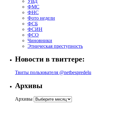
УВД
ФМС
ФНС
Фото недели
ФСБ
ФСИН
ФСО
Чиновники
Этническая преступность
Новости в твиттере:
Твиты пользователя @netbespredelu
Архивы
Архивы