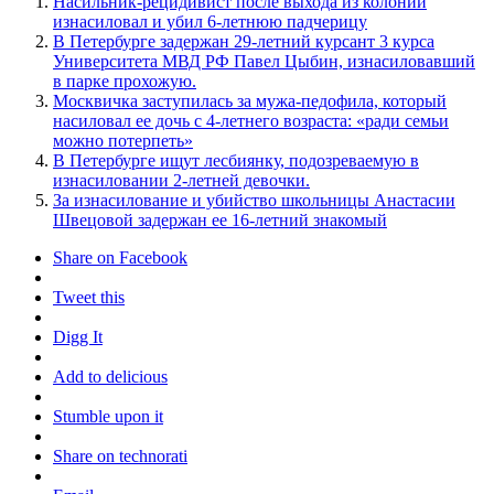
Насильник-рецидивист после выхода из колонии
изнасиловал и убил 6-летнюю падчерицу
В Петербурге задержан 29-летний курсант 3 курса
Университета МВД РФ Павел Цыбин, изнасиловавший
в парке прохожую.
Москвичка заступилась за мужа-педофила, который
насиловал ее дочь с 4-летнего возраста: «ради семьи
можно потерпеть»
В Петербурге ищут лесбиянку, подозреваемую в
изнасиловании 2-летней девочки.
За изнасилование и убийство школьницы Анастасии
Швецовой задержан ее 16-летний знакомый
Share on Facebook
Tweet this
Digg It
Add to delicious
Stumble upon it
Share on technorati