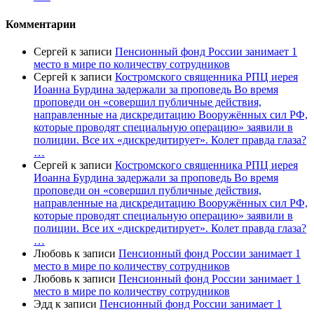
Комментарии
Сергей
к записи
Пенсионный фонд России занимает 1
место в мире по количеству сотрудников
Сергей
к записи
Костромского священника РПЦ иерея
Иоанна Бурдина задержали за проповедь Во время
проповеди он «совершил публичные действия,
направленные на дискредитацию Вооружённых сил РФ,
которые проводят специальную операцию» заявили в
полиции. Все их «дискредитирует». Колет правда глаза?
…
Сергей
к записи
Костромского священника РПЦ иерея
Иоанна Бурдина задержали за проповедь Во время
проповеди он «совершил публичные действия,
направленные на дискредитацию Вооружённых сил РФ,
которые проводят специальную операцию» заявили в
полиции. Все их «дискредитирует». Колет правда глаза?
…
Любовь
к записи
Пенсионный фонд России занимает 1
место в мире по количеству сотрудников
Любовь
к записи
Пенсионный фонд России занимает 1
место в мире по количеству сотрудников
Эдд
к записи
Пенсионный фонд России занимает 1