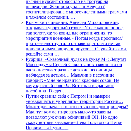
пьяный курсант отбросило на тротуар на
пешеходов. Женщина упала в Неву и её
госпитализирована с многочисленными травмами
в тяжёлом состоянии. …
Крымский чиновник Алексей Михайловский,
открывая курортный сезон: «У нас как не понос,
так золотуха: то ковидные ограничения, то
мероприятия военные.» Потом когда проспался/
протрезвел/отпустило он заявил, что его не так
поняли и имел ввиду он другое… Слушайте сами,
решайте сами …
Рубрика: «Сказочный чудак на букву М»: Депутат
Мосгордумы Сергей Савостьянов заявил что он
часто посещает разные детские песочницы
наблюдая за детьми… Мальчик в песочнице
говорит: «Мне не нравится красный совок. Не
хочу красный совок!». Вот так и вырастают
пособники Госдепа. …
Путин сравнил себя с Петром I и намерен
«возвращать и укреплять» территории России…
Может для начала то что есть в порядок приведем?
Мда, тут комментировать мало-что законы
позволяют уж очень обидчивый ОН. Но одно
скажу вот высказывание Лева Толстого о Петре
Первом… #Путин …