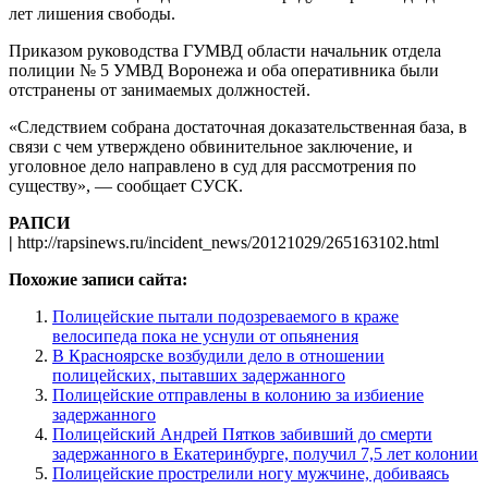
лет лишения свободы.
Приказом руководства ГУМВД области начальник отдела
полиции № 5 УМВД Воронежа и оба оперативника были
отстранены от занимаемых должностей.
«Следствием собрана достаточная доказательственная база, в
связи с чем утверждено обвинительное заключение, и
уголовное дело направлено в суд для рассмотрения по
существу», — сообщает СУСК.
РАПСИ
|
http://rapsinews.ru/incident_news/20121029/265163102.html
Похожие записи сайта:
Полицейские пытали подозреваемого в краже
велосипеда пока не уснули от опьянения
В Красноярске возбудили дело в отношении
полицейских, пытавших задержанного
Полицейские отправлены в колонию за избиение
задержанного
Полицейский Андрей Пятков забивший до смерти
задержанного в Екатеринбурге, получил 7,5 лет колонии
Полицейские прострелили ногу мужчине, добиваясь