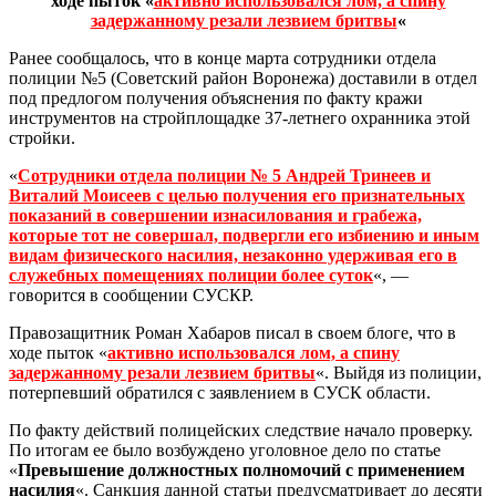
ходе пыток «
активно использовался лом, а спину
задержанному резали лезвием бритвы
«
Ранее сообщалось, что в конце марта сотрудники отдела
полиции №5 (Советский район Воронежа) доставили в отдел
под предлогом получения объяснения по факту кражи
инструментов на стройплощадке 37-летнего охранника этой
стройки.
«
Сотрудники отдела полиции № 5 Андрей Тринеев и
Виталий Моисеев с целью получения его признательных
показаний в совершении изнасилования и грабежа,
которые тот не совершал, подвергли его избиению и иным
видам физического насилия, незаконно удерживая его в
служебных помещениях полиции более суток
«, —
говорится в сообщении СУСКР.
Правозащитник Роман Хабаров писал в своем блоге, что в
ходе пыток «
активно использовался лом, а спину
задержанному резали лезвием бритвы
«. Выйдя из полиции,
потерпевший обратился с заявлением в СУСК области.
По факту действий полицейских следствие начало проверку.
По итогам ее было возбуждено уголовное дело по статье
«
Превышение должностных полномочий с применением
насилия
«. Санкция данной статьи предусматривает до десяти