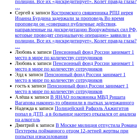
полиции. Все их «дискредитирует». Колет правда глаза?
…
Сергей
к записи
Костромского священника РПЦ иерея
Иоанна Бурдина задержали за проповедь Во время
проповеди он «совершил публичные действия,
направленные на дискредитацию Вооружённых сил РФ,
которые проводят специальную операцию» заявили в
полиции. Все их «дискредитирует». Колет правда глаза?
…
Любовь
к записи
Пенсионный фонд России занимает 1
место в мире по количеству сотрудников
Любовь
к записи
Пенсионный фонд России занимает 1
место в мире по количеству сотрудников
Эдд
к записи
Пенсионный фонд России занимает 1
место в мире по количеству сотрудников
гость
к записи
Пенсионный фонд России занимает 1
место в мире по количеству сотрудников
Алёша
к записи
В ЯНАО полковника МВД Ришата
Вагапова наконец-то обвинили в пытках задержанного
Надежда
к записи
Полицейский Рафаэль Акжигитов
попал в ДТП, а в больнице наотрез отказался от анализа
на алкоголь
Дмитрий
к записи
В Москве милиция отпустила Романа
Пехтерева пойманного отцом 12-летней жертвы при
попытки изнасилования