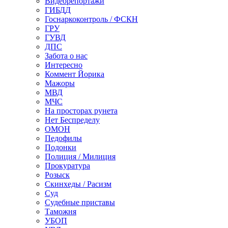
Видеорепортажи
ГИБДД
Госнаркоконтроль / ФСКН
ГРУ
ГУВД
ДПС
Забота о нас
Интересно
Коммент Йорика
Мажоры
МВД
МЧС
На просторах рунета
Нет Беспределу
ОМОН
Педофилы
Подонки
Полиция / Милиция
Прокуратура
Розыск
Скинхеды / Расизм
Суд
Судебные приставы
Таможня
УБОП