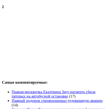
2
Самые комментируемые:
Пьяная москвичка Екатерина Заул насмерть сбила
пятерых на автобусной остановке
(17)
Пьяный подонок спровоцировал чудовищную аварию
(14)