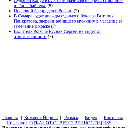
Судья на Range Rover разворачивался через 2 сплошные
и сбила байкера.
(8)
Правовой беспредел в России
(7)
В Самаре судят дважды судимого боксера Виталия
Панкратова, зверски забившего мужчину в магазине за
замечание о краже
(7)
Водитель Porsche Руснак Сергей не уйдет от
ответственности
(7)
Главная
|
Коммент Йорика
|
Розыск
|
Видео
|
Контакты
|
Полезное
|
ОТКАЗ ОТ ОТВЕТСТВЕННОСТИ
|
RSS
Вместе мы остановим беспредел тех, кто ставит себя выше