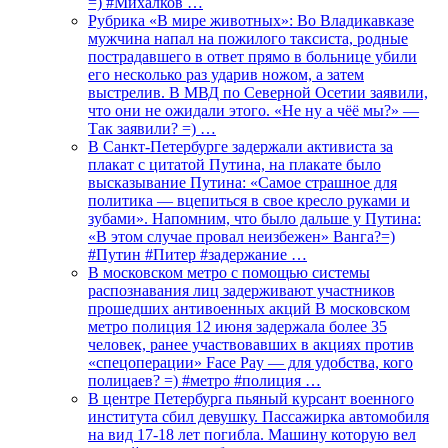
=) #Михалков …
Рубрика «В мире животных»: Во Владикавказе
мужчина напал на пожилого таксиста, родные
пострадавшего в ответ прямо в больнице убили
его несколько раз ударив ножом, а затем
выстрелив. В МВД по Северной Осетии заявили,
что они не ожидали этого. «Не ну а чёё мы?» —
Так заявили? =) …
В Санкт-Петербурге задержали активиста за
плакат с цитатой Путина, на плакате было
высказывание Путина: «Самое страшное для
политика — вцепиться в свое кресло руками и
зубами». Напомним, что было дальше у Путина:
«В этом случае провал неизбежен» Ванга?=)
#Путин #Питер #задержание …
В московском метро с помощью системы
распознавания лиц задерживают участников
прошедших антивоенных акций В московском
метро полиция 12 июня задержала более 35
человек, ранее участвовавших в акциях против
«спецоперации» Face Pay — для удобства, кого
полицаев? =) #метро #полиция …
В центре Петербурга пьяный курсант военного
института сбил девушку. Пассажирка автомобиля
на вид 17-18 лет погибла. Машину которую вел