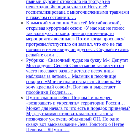
пьяный курсант отбросило на тротуар на
пешеходов. Женщина упала в Неву и её
госпитализирована с многочисленными травмами
в тяжёлом состоянии. …
Крымский чиновник Алексей Михайловский,
открывая курортный сезон: «У нас как не понос,
так золотуха: то ковидные ограничения, то
мероприятия военные.» Потом когда проспался/
протрезвел/отпустило он заявил, что его не так
поняли и имел ввиду он другое… Слушайте сами,
решайте сами …
Рубрика: «Сказочный чудак на букву М»: Депутат
Мосгордумы Сергей Савостьянов заявил что он
часто посещает разные детские песочницы
наблюдая за детьми… Мальчик в песочнице
говорит: «Мне не нравится красный совок. Не
хочу красный совок!». Вот так и вырастают
пособники Госдепа. …
Путин сравнил себя с Петром I и намерен
«возвращать и укреплять» территории России…
Может для начала то что есть в порядок приведем?
Мда, тут комментировать мало-что законы
позволяют уж очень обидчивый ОН. Но одно
скажу вот высказывание Лева Толстого о Петре
Первом… #Путин …