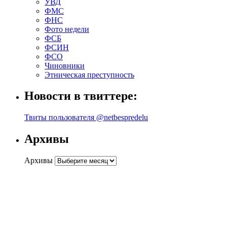
УВД
ФМС
ФНС
Фото недели
ФСБ
ФСИН
ФСО
Чиновники
Этническая преступность
Новости в твиттере:
Твиты пользователя @netbespredelu
Архивы
Архивы