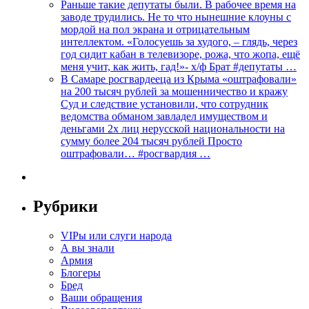
Раньше такие депутаты были. В рабочее время на
заводе трудились. Не то что нынешние клоуны с
мордой на пол экрана и отрицательным
интеллектом. «Голосуешь за худого, – глядь, через
год сидит кабан в телевизоре, рожа, что жопа, ещё
меня учит, как жить, гад!»- х/ф Брат #депутаты …
В Самаре росгвардееца из Крыма «оштрафовали»
на 200 тысяч рублей за мошенничество и кражу
Суд и следствие установили, что сотрудник
ведомства обманом завладел имуществом и
деньгами 2х лиц нерусской национальности на
сумму более 204 тысяч рублей Просто
оштрафовали… #росгвардия …
Рубрики
VIPы или слуги народа
А вы знали
Армия
Блогеры
Бред
Ваши обращения