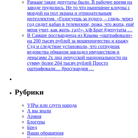
Раньше такие депутаты были. В рабочее время на
заводе трудились. Не то что нынешние клоуны с
мордой на пол экрана и отрицательным
интеллектом. «Голосуешь за худого, – глядь, через
год сидит кабан в телевизоре, рожа, что жопа, ещё
меня учит, как жить, гад!»- х/ф Брат #депутаты …
В Самаре росгвардееца из Крыма «оштрафовали»
на 200 тысяч рублей за мошенничество и кражу
Суд и следствие установили, что сотрудник
ведомства обманом завладел имуществом и
деньгами 2х лиц нерусской национальности на
сумму более 204 тысяч рублей Просто
оштрафовали… #росгвардия …
Рубрики
VIPы или слуги народа
А вы знали
Армия
Блогеры
Бред
Ваши обращения