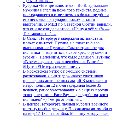
=) #Михалков …
Рубрика «В мире животных»: Во Владикавказе
мужчина напал на пожилого таксиста, родные
пострадавшего в ответ прямо в больнице убили
его несколько раз ударив ножом, а затем
выстрелив. В МВД по Северной Осетии заявили,
что они не ожидали этого. «Не ну а чёё мы?» —
Так заявили? =) …
В Санкт-Петербурге задержали активиста за
плакат с цитатой Путина, на плакате было
высказывание Путина: «Самое страшное для
политика — вцепиться в свое кресло руками и
зубами». Напомним, что было дальше у Путина:
«В этом случае провал неизбежен» Ванга?=)
#Путин #Питер #задержание …
В московском метро с помощью системы
распознавания лиц задерживают участников
прошедших антивоенных акций В московском
метро полиция 12 июня задержала более 35
человек, ранее участвовавших в акциях против
«спецоперации» Face Pay — для удобства, кого
полицаев? =) #метро #полиция …
В центре Петербурга пьяный курсант военного
института сбил девушку. Пассажирка автомобиля
на вид 17-18 лет погибла. Машину которую вел