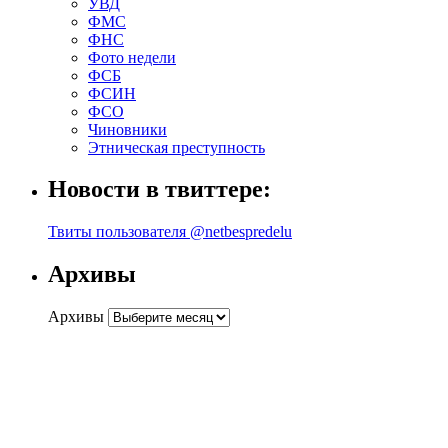
УВД
ФМС
ФНС
Фото недели
ФСБ
ФСИН
ФСО
Чиновники
Этническая преступность
Новости в твиттере:
Твиты пользователя @netbespredelu
Архивы
Архивы