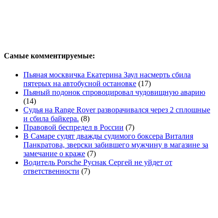
Самые комментируемые:
Пьяная москвичка Екатерина Заул насмерть сбила
пятерых на автобусной остановке
(17)
Пьяный подонок спровоцировал чудовищную аварию
(14)
Судья на Range Rover разворачивался через 2 сплошные
и сбила байкера.
(8)
Правовой беспредел в России
(7)
В Самаре судят дважды судимого боксера Виталия
Панкратова, зверски забившего мужчину в магазине за
замечание о краже
(7)
Водитель Porsche Руснак Сергей не уйдет от
ответственности
(7)