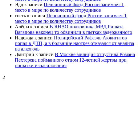
Эдд
к записи
Пенсионный фонд России занимает 1
место в мире по количеству сотрудников
гость
к записи
Пенсионный фонд России занимает 1
место в мире по количеству сотрудников
Алёша
к записи
В ЯНАО полковника МВД Ришата
Вагапова наконец-то обвинили в пытках задержанного
Надежда
к записи
Полицейский Рафаэль Акжигитов
попал в ДТП, а в больнице наотрез отказался от анализа
на алкоголь
Дмитрий
к записи
В Москве милиция отпустила Романа
Пехтерева пойманного отцом 12-летней жертвы при
попытки изнасилования
2