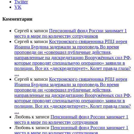
Twitter
VK
Комментарии
Сергей
к записи
Пенсионный фонд России занимает 1
место в мире по количеству сотрудников
Сергей
к записи
Костромского священника РПЦ иерея
Иоанна Бурдина задержали за проповедь Во время
проповеди он «совершил публичные действия,
направленные на дискредитацию Вооружённых сил РФ,
которые проводят специальную операцию» заявили в
полиции. Все их «дискредитирует». Колет правда глаза?
…
Сергей
к записи
Костромского священника РПЦ иерея
Иоанна Бурдина задержали за проповедь Во время
проповеди он «совершил публичные действия,
направленные на дискредитацию Вооружённых сил РФ,
которые проводят специальную операцию» заявили в
полиции. Все их «дискредитирует». Колет правда глаза?
…
Любовь
к записи
Пенсионный фонд России занимает 1
место в мире по количеству сотрудников
Любовь
к записи
Пенсионный фонд России занимает 1
место в мире по количеству сотрудников