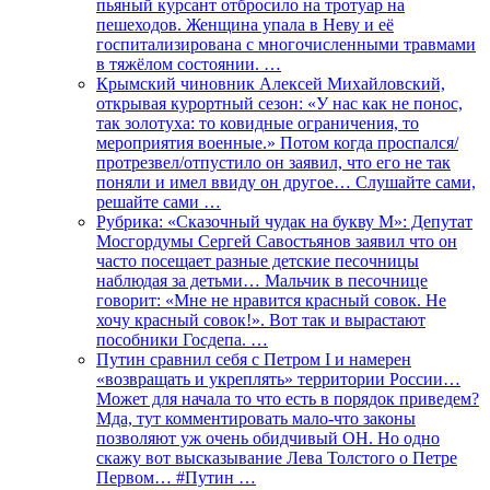
пьяный курсант отбросило на тротуар на
пешеходов. Женщина упала в Неву и её
госпитализирована с многочисленными травмами
в тяжёлом состоянии. …
Крымский чиновник Алексей Михайловский,
открывая курортный сезон: «У нас как не понос,
так золотуха: то ковидные ограничения, то
мероприятия военные.» Потом когда проспался/
протрезвел/отпустило он заявил, что его не так
поняли и имел ввиду он другое… Слушайте сами,
решайте сами …
Рубрика: «Сказочный чудак на букву М»: Депутат
Мосгордумы Сергей Савостьянов заявил что он
часто посещает разные детские песочницы
наблюдая за детьми… Мальчик в песочнице
говорит: «Мне не нравится красный совок. Не
хочу красный совок!». Вот так и вырастают
пособники Госдепа. …
Путин сравнил себя с Петром I и намерен
«возвращать и укреплять» территории России…
Может для начала то что есть в порядок приведем?
Мда, тут комментировать мало-что законы
позволяют уж очень обидчивый ОН. Но одно
скажу вот высказывание Лева Толстого о Петре
Первом… #Путин …