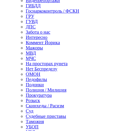
Видеорепортажи
ГИБДД
Госнаркоконтроль / ФСКН
ГРУ
ГУВД
ДПС
Забота о нас
Интересно
Коммент Йорика
Мажоры
МВД
МЧС
На просторах рунета
Нет Беспределу
ОМОН
Педофилы
Подонки
Полиция / Милиция
Прокуратура
Розыск
Скинхеды / Расизм
Суд
Судебные приставы
Таможня
УБОП