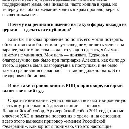
поддерживает мама, она инвалид, часто ходила в храм, но
теперь у нас обоих желание ходить в храм пропало, веры к
священникам нет.
— Почему вы решились именно на такую форму выхода из
церкви — сделать все публично?
— Если бы я послал прошение по почте, его могли потерять,
объявить меня дебилом или сумасшедшим, лишить меня сана
заранее, задним числом — да что угодно сделать, я бы уже
ничему не удивился. Моя цель — призвать Церковь к
благоразумию: как было при патриархе Алексии, как было до
этого. Церковь была благоразумна в поступках, и не было
такого сращивания с властью — и так не должно быть. Это
нездоровая обстановка.
— И все-таки странно винить РПЦ в приговоре, который
вынес светский суд.
— Обратите внимание: суд использовал всю мотивировочную
часть внутрицерковной документации — остался
Лаодикийский собор, Архиерейский собор 2011 года, письмо
ключаря ХХС и памятка поведения в храме, и на основании
всего этого вынесли приговор «именем Российской
Федерации». Как юрист я понимаю, что это настоящие