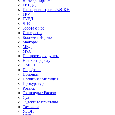
Видеорепортажи
ГИБДД
Госнаркоконтроль / ФСКН
ГРУ
ГУВД
ДПС
Забота о нас
Интересно
Коммент Йорика
Мажоры
МВД
МЧС
На просторах рунета
Нет Беспределу
ОМОН
Педофилы
Подонки
Полиция / Милиция
Прокуратура
Розыск
Скинхеды / Расизм
Суд
Судебные приставы
Таможня
УБОП