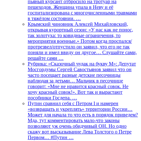
пьяный курсант отбросило на тротуар на
пешеходов. Женщина упала в Неву и её
госпитализирована с многочисленными травмами
в тяжёлом состоянии. …
Крымский чиновник Алексей Михайловский,
открывая курортный сезон: «У нас как не понос,
так золотуха: то ковидные ограничения, то
мероприятия военные.» Потом когда проспался/
протрезвел/отпустило он заявил, что его не так
поняли и имел ввиду он другое… Слушайте сами,
решайте сами …
Рубрика: «Сказочный чудак на букву М»: Депутат
Мосгордумы Сергей Савостьянов заявил что он
часто посещает разные детские песочницы
наблюдая за детьми… Мальчик в песочнице
говорит: «Мне не нравится красный совок. Не
хочу красный совок!». Вот так и вырастают
пособники Госдепа. …
Путин сравнил себя с Петром I и намерен
«возвращать и укреплять» территории России…
Может для начала то что есть в порядок приведем?
Мда, тут комментировать мало-что законы
позволяют уж очень обидчивый ОН. Но одно
скажу вот высказывание Лева Толстого о Петре
Первом… #Путин …