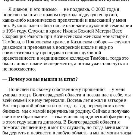
— Я диакон, и это письмо — не подделка. С 2003 года я
почислен за штат с правом перехода в другую епархию,
каких-либо канонических препятствий и взысканий у меня
нет. Рукоположен я был после окончания духовной семинарии
в 1994 году. Служил в храме Иконы Божией Матери Всех
Скорбящих Радость при Вознесенском женском монастыре г.
Тамбова, в Покровском храме, в Казанском соборе — служил
диаконом и преподавал в воскресной школе и еще по
совместительству преподавал основы духовной
нравственности в медицинском колледже Тамбова, тогда это
было лишь в плане эксперимента, а потом уже стало чуть ли
не повсеместно.
— Почему же вы вышли за штат?
— Почислен по своему собственному прошению — у меня
умирал отец в Волгоградской области и позвал нас к себе, мы
всей семьей к нему переехали. Восемь лет я жил в затворе в
Волгоградской области и полгода назад, перехоронив всех
близких, мы с мамой вернулись на родину. Сейчас я получаю
светское образование — заканчиваю юридический факультет,
в этом году защита диплома. В Волгоградской области я
помогал священнику, я мог бы служить, но тогда меня могли
бы дернуть и перевести в любую область, а мы не могли тогда