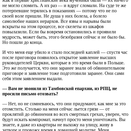
Как в первые христианские века мученики были — их ничего
не могло сломить. А их раз — и вдруг сломали. На суде те же
потерпевшие терялись в показаниях — потому что не по
своей воле пришли. Не душа у них болела, а болело
самолюбие наших иерархов. Все язвы и нарывы были
вскрыты на этом процессе, все скелеты из шкафов
повылазили. Если бы вовремя остановились и проявили
мудрость, может быть, этого безобразия сейчас и не было бы.
Но пошли до конца.
И что меня еще убило и стало последней каплей — спустя час
после приговора появилось открытое заявление высших
руководителей Церкви, которые в это время были в Польше.
Это же получается, что они заранее знали об обвинительном
приговоре и заявление тоже подготовили заранее. Они сами
себя этим заявлением выдали.
— Вам не звонили из Тамбовской епархии, из РПЦ, не
просили письмо отозвать?
— Нет, но не сомневаюсь, что они придумают, как мне за это
отомстить. Столько на меня сейчас льется грязи — от
проклятий до обвинения во всех смертных грехах, уверен, что
будут искать компромат, начнут просто меня уничтожать. Вы
знаете, я даже из квартиры не выхожу на улицу, живу в
затворе и провожу время в домашней молитве. Меня