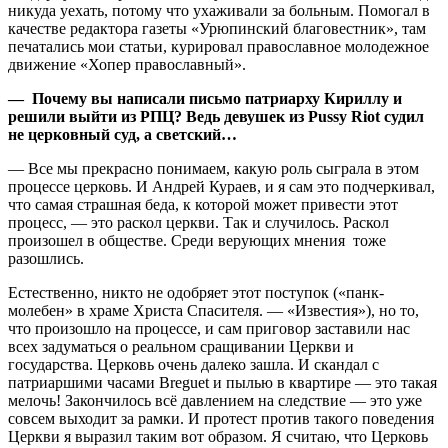
никуда уехать, потому что ухаживали за больным. Помогал в
качестве редактора газеты «Урюпинский благовестник», там
печатались мои статьи, курировал православное молодежное
движение «Хопер православный».
— Почему вы написали письмо патриарху Кириллу и
решили выйти из РПЦ? Ведь девушек из Pussy Riot судил
не церковный суд, а светский…
— Все мы прекрасно понимаем, какую роль сыграла в этом
процессе церковь. И Андрей Кураев, и я сам это подчеркивал,
что самая страшная беда, к которой может привести этот
процесс, — это раскол церкви. Так и случилось. Раскол
произошел в обществе. Среди верующих мнения тоже
разошлись.
Естественно, никто не одобряет этот поступок («панк-
молебен» в храме Христа Спасителя. — «Известия»), но то,
что произошло на процессе, и сам приговор заставили нас
всех задуматься о реальном сращивании Церкви и
государства. Церковь очень далеко зашла. И скандал с
патриаршими часами Breguet и пылью в квартире — это такая
мелочь! Закончилось всё давлением на следствие — это уже
совсем выходит за рамки. И протест против такого поведения
Церкви я выразил таким вот образом. Я считаю, что Церковь