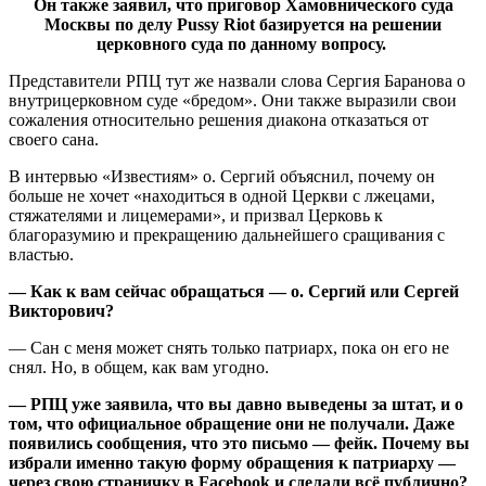
Он также заявил, что приговор Хамовнического суда
Москвы по делу Pussy Riot базируется на решении
церковного суда по данному вопросу.
Представители РПЦ тут же назвали слова Сергия Баранова о
внутрицерковном суде «бредом». Они также выразили свои
сожаления относительно решения диакона отказаться от
своего сана.
В интервью «Известиям» о. Сергий объяснил, почему он
больше не хочет «находиться в одной Церкви с лжецами,
стяжателями и лицемерами», и призвал Церковь к
благоразумию и прекращению дальнейшего сращивания с
властью.
— Как к вам сейчас обращаться — о. Сергий или Сергей
Викторович?
— Сан с меня может снять только патриарх, пока он его не
снял. Но, в общем, как вам угодно.
— РПЦ уже заявила, что вы давно выведены за штат, и о
том, что официальное обращение они не получали. Даже
появились сообщения, что это письмо — фейк. Почему вы
избрали именно такую форму обращения к патриарху —
через свою страничку в
Facebook
и сделали всё публично?