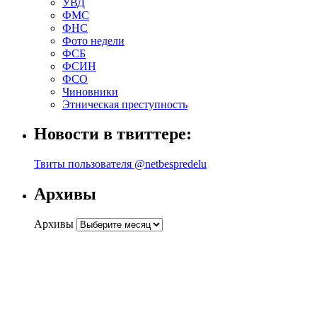
УВД
ФМС
ФНС
Фото недели
ФСБ
ФСИН
ФСО
Чиновники
Этническая преступность
Новости в твиттере:
Твиты пользователя @netbespredelu
Архивы
Архивы