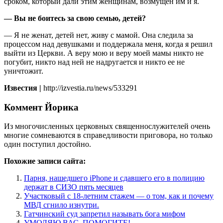
сроком, который дали этим женщинам, возмущен им и я.
— Вы не боитесь за свою семью, детей?
— Я не женат, детей нет, живу с мамой. Она следила за
процессом над девушками и поддержала меня, когда я решил
выйти из Церкви. А веру мою и веру моей мамы никто не
погубит, никто над ней не надругается и никто ее не
уничтожит.
Известия |
http://izvestia.ru/news/533291
Коммент Йорика
Из многочисленных церковных священнослужителей очень
многие сомневаются в справедливости приговора, но только
один поступил достойно.
Похожие записи сайта:
Парня, нашедшего iPhone и сдавшего его в полицию
держат в СИЗО пять месяцев
Участковый с 18-летним стажем — о том, как и почему
МВД сгнило изнутри.
Гатчинский суд запретил называть бога мифом
УМОЛЯЮ ВАС, ПОМОГИТЕ!