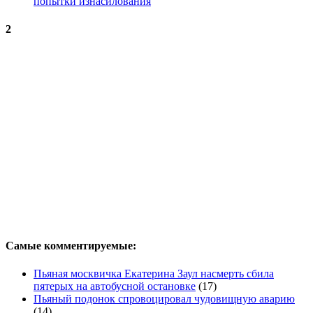
попытки изнасилования
2
Самые комментируемые:
Пьяная москвичка Екатерина Заул насмерть сбила
пятерых на автобусной остановке
(17)
Пьяный подонок спровоцировал чудовищную аварию
(14)