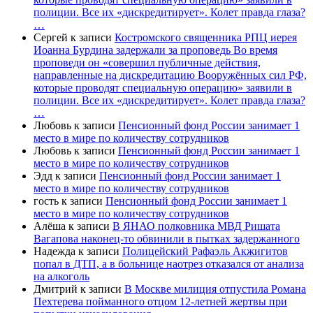
полиции. Все их «дискредитирует». Колет правда глаза?
…
Сергей
к записи
Костромского священника РПЦ иерея
Иоанна Бурдина задержали за проповедь Во время
проповеди он «совершил публичные действия,
направленные на дискредитацию Вооружённых сил РФ,
которые проводят специальную операцию» заявили в
полиции. Все их «дискредитирует». Колет правда глаза?
…
Любовь
к записи
Пенсионный фонд России занимает 1
место в мире по количеству сотрудников
Любовь
к записи
Пенсионный фонд России занимает 1
место в мире по количеству сотрудников
Эдд
к записи
Пенсионный фонд России занимает 1
место в мире по количеству сотрудников
гость
к записи
Пенсионный фонд России занимает 1
место в мире по количеству сотрудников
Алёша
к записи
В ЯНАО полковника МВД Ришата
Вагапова наконец-то обвинили в пытках задержанного
Надежда
к записи
Полицейский Рафаэль Акжигитов
попал в ДТП, а в больнице наотрез отказался от анализа
на алкоголь
Дмитрий
к записи
В Москве милиция отпустила Романа
Пехтерева пойманного отцом 12-летней жертвы при