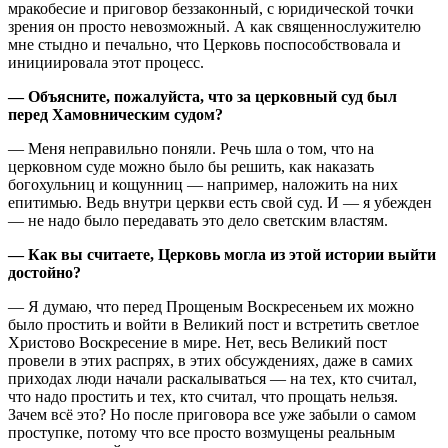
мракобесие и приговор беззаконный, с юридической точки
зрения он просто невозможный. А как священнослужителю
мне стыдно и печально, что Церковь поспособствовала и
инициировала этот процесс.
— Объясните, пожалуйста, что за церковный суд был
перед Хамовническим судом?
— Меня неправильно поняли. Речь шла о том, что на
церковном суде можно было бы решить, как наказать
богохульниц и кощунниц — например, наложить на них
епитимью. Ведь внутри церкви есть свой суд. И — я убежден
— не надо было передавать это дело светским властям.
— Как вы считаете, Церковь могла из этой истории выйти
достойно?
— Я думаю, что перед Прощеным Воскресеньем их можно
было простить и войти в Великий пост и встретить светлое
Христово Воскресение в мире. Нет, весь Великий пост
провели в этих распрях, в этих обсуждениях, даже в самих
приходах люди начали раскалываться — на тех, кто считал,
что надо простить и тех, кто считал, что прощать нельзя.
Зачем всё это? Но после приговора все уже забыли о самом
проступке, потому что все просто возмущены реальным