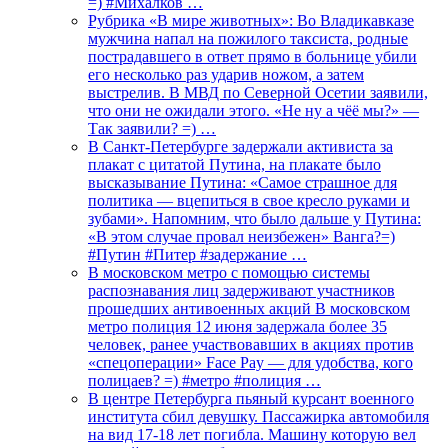
=) #Михалков …
Рубрика «В мире животных»: Во Владикавказе
мужчина напал на пожилого таксиста, родные
пострадавшего в ответ прямо в больнице убили
его несколько раз ударив ножом, а затем
выстрелив. В МВД по Северной Осетии заявили,
что они не ожидали этого. «Не ну а чёё мы?» —
Так заявили? =) …
В Санкт-Петербурге задержали активиста за
плакат с цитатой Путина, на плакате было
высказывание Путина: «Самое страшное для
политика — вцепиться в свое кресло руками и
зубами». Напомним, что было дальше у Путина:
«В этом случае провал неизбежен» Ванга?=)
#Путин #Питер #задержание …
В московском метро с помощью системы
распознавания лиц задерживают участников
прошедших антивоенных акций В московском
метро полиция 12 июня задержала более 35
человек, ранее участвовавших в акциях против
«спецоперации» Face Pay — для удобства, кого
полицаев? =) #метро #полиция …
В центре Петербурга пьяный курсант военного
института сбил девушку. Пассажирка автомобиля
на вид 17-18 лет погибла. Машину которую вел