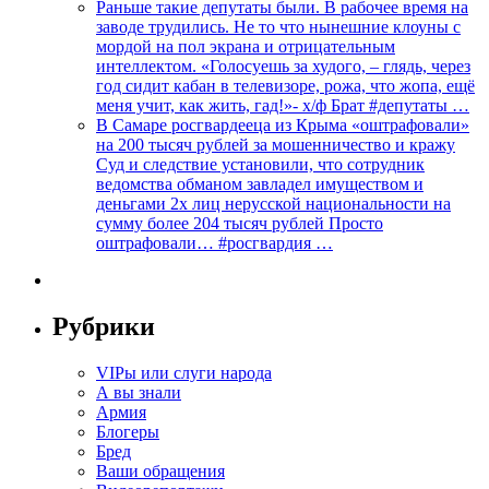
Раньше такие депутаты были. В рабочее время на
заводе трудились. Не то что нынешние клоуны с
мордой на пол экрана и отрицательным
интеллектом. «Голосуешь за худого, – глядь, через
год сидит кабан в телевизоре, рожа, что жопа, ещё
меня учит, как жить, гад!»- х/ф Брат #депутаты …
В Самаре росгвардееца из Крыма «оштрафовали»
на 200 тысяч рублей за мошенничество и кражу
Суд и следствие установили, что сотрудник
ведомства обманом завладел имуществом и
деньгами 2х лиц нерусской национальности на
сумму более 204 тысяч рублей Просто
оштрафовали… #росгвардия …
Рубрики
VIPы или слуги народа
А вы знали
Армия
Блогеры
Бред
Ваши обращения