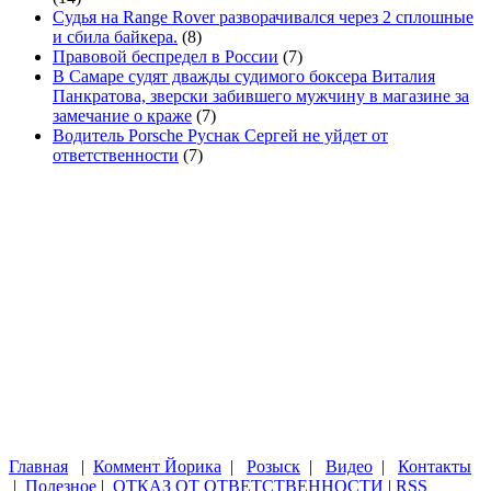
Судья на Range Rover разворачивался через 2 сплошные
и сбила байкера.
(8)
Правовой беспредел в России
(7)
В Самаре судят дважды судимого боксера Виталия
Панкратова, зверски забившего мужчину в магазине за
замечание о краже
(7)
Водитель Porsche Руснак Сергей не уйдет от
ответственности
(7)
Главная
|
Коммент Йорика
|
Розыск
|
Видео
|
Контакты
|
Полезное
|
ОТКАЗ ОТ ОТВЕТСТВЕННОСТИ
|
RSS