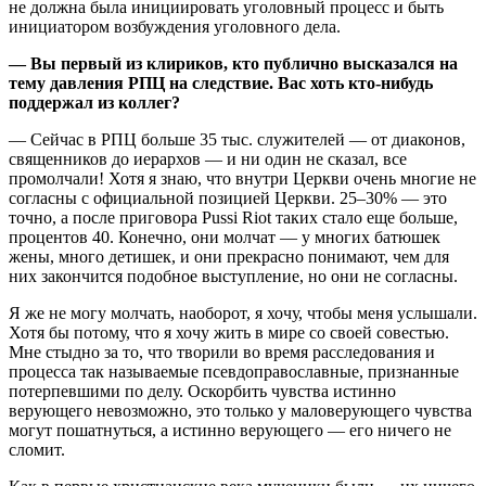
не должна была инициировать уголовный процесс и быть
инициатором возбуждения уголовного дела.
— Вы первый из клириков, кто публично высказался на
тему давления РПЦ на следствие. Вас хоть кто-нибудь
поддержал из коллег?
— Сейчас в РПЦ больше 35 тыс. служителей — от диаконов,
священников до иерархов — и ни один не сказал, все
промолчали! Хотя я знаю, что внутри Церкви очень многие не
согласны с официальной позицией Церкви. 25–30% — это
точно, а после приговора Pussi Riot таких стало еще больше,
процентов 40. Конечно, они молчат — у многих батюшек
жены, много детишек, и они прекрасно понимают, чем для
них закончится подобное выступление, но они не согласны.
Я же не могу молчать, наоборот, я хочу, чтобы меня услышали.
Хотя бы потому, что я хочу жить в мире со своей совестью.
Мне стыдно за то, что творили во время расследования и
процесса так называемые псевдоправославные, признанные
потерпевшими по делу. Оскорбить чувства истинно
верующего невозможно, это только у маловерующего чувства
могут пошатнуться, а истинно верующего — его ничего не
сломит.