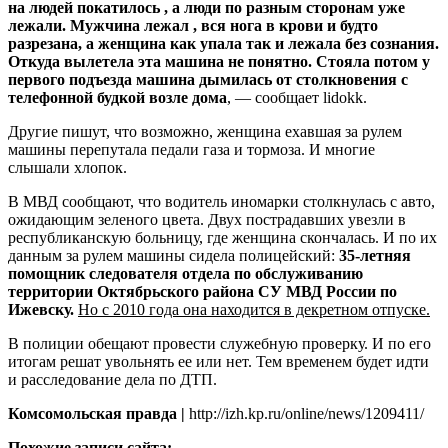
на людей покатилось , а люди по разным сторонам уже
лежали. Мужчина лежал , вся нога в крови и будто
разрезана, а женщина как упала так и лежала без сознания.
Откуда вылетела эта машина не понятно. Стояла потом у
первого подъезда машина дымилась от столкновения с
телефонной будкой возле дома
, — сообщает lidokk.
Другие пишут, что возможно, женщина ехавшая за рулем
машины перепутала педали газа и тормоза. И многие
слышали хлопок.
В МВД сообщают, что водитель иномарки столкнулась с авто,
ожидающим зеленого цвета. Двух пострадавших увезли в
республиканскую больницу, где женщина скончалась. И по их
данным за рулем машины сидела полицейский:
35-летняя
помощник следователя отдела по обслуживанию
территории Октябрьского района СУ МВД России по
Ижевску.
Но с 2010 года она находится в декретном отпуске.
В полиции обещают провести служебную проверку. И по его
итогам решат увольнять ее или нет. Тем временем будет идти
и расследование дела по ДТП.
Комсомольская правда |
http://izh.kp.ru/online/news/1209411/
Похожие записи сайта: