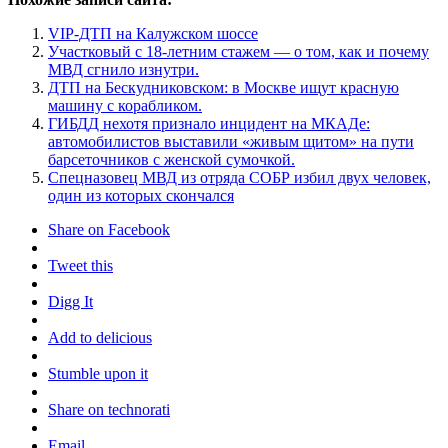
VIP-ДТП на Калужском шоссе
Участковый с 18-летним стажем — о том, как и почему
МВД сгнило изнутри.
ДТП на Бескудниковском: в Москве ищут красную
машину с корабликом.
ГИБДД нехотя признало инцидент на МКАДе:
автомобилистов выставили «живым щитом» на пути
барсеточников с женской сумочкой.
Спецназовец МВД из отряда СОБР избил двух человек,
один из которых скончался
Share on Facebook
Tweet this
Digg It
Add to delicious
Stumble upon it
Share on technorati
Email