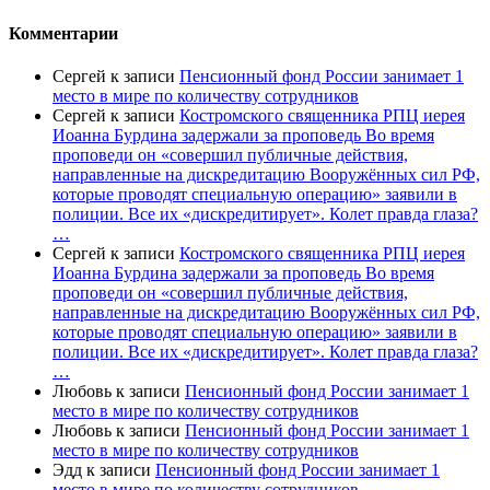
Комментарии
Сергей
к записи
Пенсионный фонд России занимает 1
место в мире по количеству сотрудников
Сергей
к записи
Костромского священника РПЦ иерея
Иоанна Бурдина задержали за проповедь Во время
проповеди он «совершил публичные действия,
направленные на дискредитацию Вооружённых сил РФ,
которые проводят специальную операцию» заявили в
полиции. Все их «дискредитирует». Колет правда глаза?
…
Сергей
к записи
Костромского священника РПЦ иерея
Иоанна Бурдина задержали за проповедь Во время
проповеди он «совершил публичные действия,
направленные на дискредитацию Вооружённых сил РФ,
которые проводят специальную операцию» заявили в
полиции. Все их «дискредитирует». Колет правда глаза?
…
Любовь
к записи
Пенсионный фонд России занимает 1
место в мире по количеству сотрудников
Любовь
к записи
Пенсионный фонд России занимает 1
место в мире по количеству сотрудников
Эдд
к записи
Пенсионный фонд России занимает 1
место в мире по количеству сотрудников