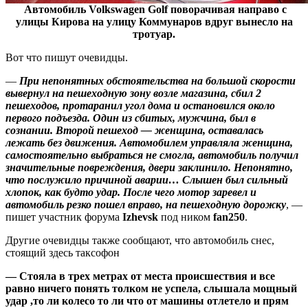
Автомобиль Volkswagen Golf поворачивая направо с
улицы Кирова на улицу Коммунаров вдруг вынесло на
тротуар.
Вот что пишут очевидцы.
—
При непонятных обстоятельства на большой скорости
вывернул на пешеходную зону возле магазина, сбил 2
пешеходов, протаранил угол дома и остановился около
первого подъезда. Один из сбитых, мужчина, был в
сознании. Второй пешеход — женщина, оставалась
лежать без движения. Автомобилем управляла женщина,
самостоятельно выбраться не смогла, автомобиль получил
значительные повреждения, двери заклинило. Непонятно,
что послужило причиной аварии… Слышен был сильный
хлопок, как будто удар. После чего мотор заревел и
автомобиль резко пошел вправо, на пешеходную дорожку
, —
пишет участник форума
Izhevsk
под ником
fan250
.
Другие очевидцы также сообщают, что автомобиль снес,
стоящий здесь таксофон
— Стояла в трех метрах от места происшествия и все
равно ничего понять толком не успела, слышала мощный
удар ,то ли колесо то ли что от машины отлетело и прям