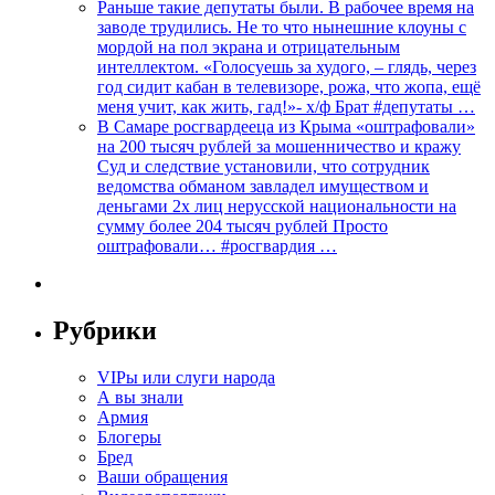
Раньше такие депутаты были. В рабочее время на
заводе трудились. Не то что нынешние клоуны с
мордой на пол экрана и отрицательным
интеллектом. «Голосуешь за худого, – глядь, через
год сидит кабан в телевизоре, рожа, что жопа, ещё
меня учит, как жить, гад!»- х/ф Брат #депутаты …
В Самаре росгвардееца из Крыма «оштрафовали»
на 200 тысяч рублей за мошенничество и кражу
Суд и следствие установили, что сотрудник
ведомства обманом завладел имуществом и
деньгами 2х лиц нерусской национальности на
сумму более 204 тысяч рублей Просто
оштрафовали… #росгвардия …
Рубрики
VIPы или слуги народа
А вы знали
Армия
Блогеры
Бред
Ваши обращения