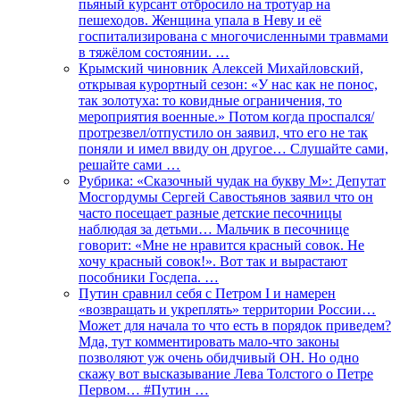
пьяный курсант отбросило на тротуар на
пешеходов. Женщина упала в Неву и её
госпитализирована с многочисленными травмами
в тяжёлом состоянии. …
Крымский чиновник Алексей Михайловский,
открывая курортный сезон: «У нас как не понос,
так золотуха: то ковидные ограничения, то
мероприятия военные.» Потом когда проспался/
протрезвел/отпустило он заявил, что его не так
поняли и имел ввиду он другое… Слушайте сами,
решайте сами …
Рубрика: «Сказочный чудак на букву М»: Депутат
Мосгордумы Сергей Савостьянов заявил что он
часто посещает разные детские песочницы
наблюдая за детьми… Мальчик в песочнице
говорит: «Мне не нравится красный совок. Не
хочу красный совок!». Вот так и вырастают
пособники Госдепа. …
Путин сравнил себя с Петром I и намерен
«возвращать и укреплять» территории России…
Может для начала то что есть в порядок приведем?
Мда, тут комментировать мало-что законы
позволяют уж очень обидчивый ОН. Но одно
скажу вот высказывание Лева Толстого о Петре
Первом… #Путин …