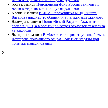
гость
к записи
Пенсионный фонд России занимает 1
место в мире по количеству сотрудников
Алёша
к записи
В ЯНАО полковника МВД Ришата
Вагапова наконец-то обвинили в пытках задержанного
Надежда
к записи
Полицейский Рафаэль Акжигитов
попал в ДТП, а в больнице наотрез отказался от анализа
на алкоголь
Дмитрий
к записи
В Москве милиция отпустила Романа
Пехтерева пойманного отцом 12-летней жертвы при
попытки изнасилования
2