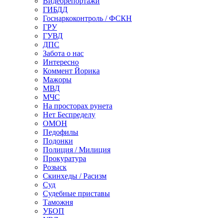
Видеорепортажи
ГИБДД
Госнаркоконтроль / ФСКН
ГРУ
ГУВД
ДПС
Забота о нас
Интересно
Коммент Йорика
Мажоры
МВД
МЧС
На просторах рунета
Нет Беспределу
ОМОН
Педофилы
Подонки
Полиция / Милиция
Прокуратура
Розыск
Скинхеды / Расизм
Суд
Судебные приставы
Таможня
УБОП