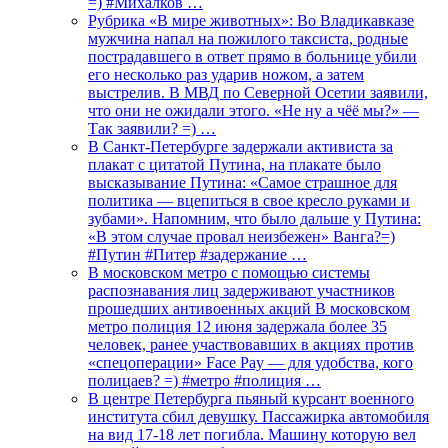
=) #Михалков …
Рубрика «В мире животных»: Во Владикавказе
мужчина напал на пожилого таксиста, родные
пострадавшего в ответ прямо в больнице убили
его несколько раз ударив ножом, а затем
выстрелив. В МВД по Северной Осетии заявили,
что они не ожидали этого. «Не ну а чёё мы?» —
Так заявили? =) …
В Санкт-Петербурге задержали активиста за
плакат с цитатой Путина, на плакате было
высказывание Путина: «Самое страшное для
политика — вцепиться в свое кресло руками и
зубами». Напомним, что было дальше у Путина:
«В этом случае провал неизбежен» Ванга?=)
#Путин #Питер #задержание …
В московском метро с помощью системы
распознавания лиц задерживают участников
прошедших антивоенных акций В московском
метро полиция 12 июня задержала более 35
человек, ранее участвовавших в акциях против
«спецоперации» Face Pay — для удобства, кого
полицаев? =) #метро #полиция …
В центре Петербурга пьяный курсант военного
института сбил девушку. Пассажирка автомобиля
на вид 17-18 лет погибла. Машину которую вел