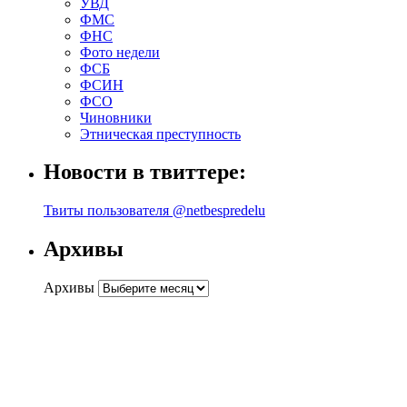
УВД
ФМС
ФНС
Фото недели
ФСБ
ФСИН
ФСО
Чиновники
Этническая преступность
Новости в твиттере:
Твиты пользователя @netbespredelu
Архивы
Архивы