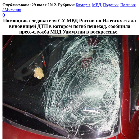
Опубликовано: 29 июля 2012. Рубрики:
Блогеры
,
МВД
,
Подонки
,
Полиция
/ Милиция
.
0
Помощник следователя СУ МВД России по Ижевску стала
виновницей ДТП в котором погиб пешеход, сообщила
пресс-служба МВД Удмуртии в воскресенье.