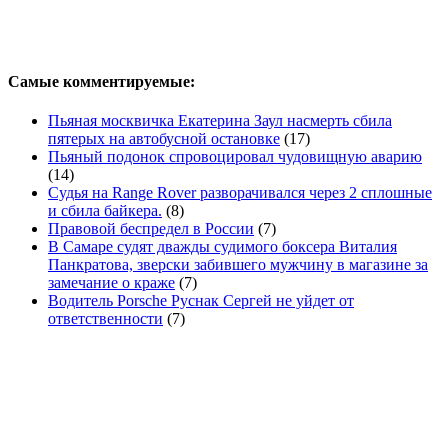
Самые комментируемые:
Пьяная москвичка Екатерина Заул насмерть сбила
пятерых на автобусной остановке
(17)
Пьяный подонок спровоцировал чудовищную аварию
(14)
Судья на Range Rover разворачивался через 2 сплошные
и сбила байкера.
(8)
Правовой беспредел в России
(7)
В Самаре судят дважды судимого боксера Виталия
Панкратова, зверски забившего мужчину в магазине за
замечание о краже
(7)
Водитель Porsche Руснак Сергей не уйдет от
ответственности
(7)