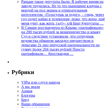
Раньше такие депутаты были. В рабочее время на
заводе трудились. Не то что нынешние клоуны с
мордой на пол экрана и отрицательным
интеллектом. «Голосуешь за худого, – глядь, через
год сидит кабан в телевизоре, рожа, что жопа, ещё
меня учит, как жить, гад!»- х/ф Брат #депутаты …
В Самаре росгвардееца из Крыма «оштрафовали»
на 200 тысяч рублей за мошенничество и кражу
Суд и следствие установили, что сотрудник
ведомства обманом завладел имуществом и
деньгами 2х лиц нерусской национальности на
сумму более 204 тысяч рублей Просто
оштрафовали… #росгвардия …
Рубрики
VIPы или слуги народа
А вы знали
Армия
Блогеры
Бред
Ваши обращения