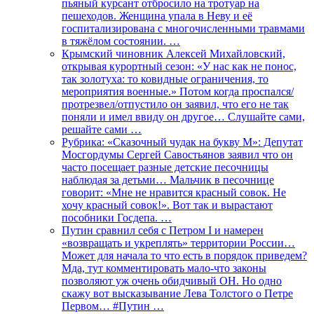
пьяный курсант отбросило на тротуар на
пешеходов. Женщина упала в Неву и её
госпитализирована с многочисленными травмами
в тяжёлом состоянии. …
Крымский чиновник Алексей Михайловский,
открывая курортный сезон: «У нас как не понос,
так золотуха: то ковидные ограничения, то
мероприятия военные.» Потом когда проспался/
протрезвел/отпустило он заявил, что его не так
поняли и имел ввиду он другое… Слушайте сами,
решайте сами …
Рубрика: «Сказочный чудак на букву М»: Депутат
Мосгордумы Сергей Савостьянов заявил что он
часто посещает разные детские песочницы
наблюдая за детьми… Мальчик в песочнице
говорит: «Мне не нравится красный совок. Не
хочу красный совок!». Вот так и вырастают
пособники Госдепа. …
Путин сравнил себя с Петром I и намерен
«возвращать и укреплять» территории России…
Может для начала то что есть в порядок приведем?
Мда, тут комментировать мало-что законы
позволяют уж очень обидчивый ОН. Но одно
скажу вот высказывание Лева Толстого о Петре
Первом… #Путин …