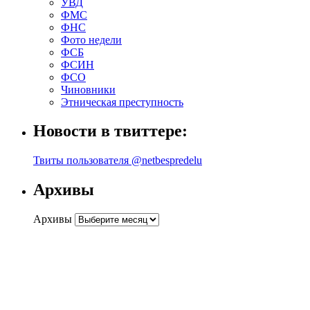
УВД
ФМС
ФНС
Фото недели
ФСБ
ФСИН
ФСО
Чиновники
Этническая преступность
Новости в твиттере:
Твиты пользователя @netbespredelu
Архивы
Архивы