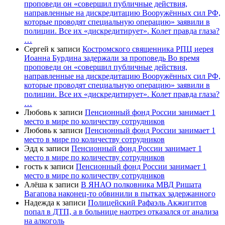
проповеди он «совершил публичные действия,
направленные на дискредитацию Вооружённых сил РФ,
которые проводят специальную операцию» заявили в
полиции. Все их «дискредитирует». Колет правда глаза?
…
Сергей
к записи
Костромского священника РПЦ иерея
Иоанна Бурдина задержали за проповедь Во время
проповеди он «совершил публичные действия,
направленные на дискредитацию Вооружённых сил РФ,
которые проводят специальную операцию» заявили в
полиции. Все их «дискредитирует». Колет правда глаза?
…
Любовь
к записи
Пенсионный фонд России занимает 1
место в мире по количеству сотрудников
Любовь
к записи
Пенсионный фонд России занимает 1
место в мире по количеству сотрудников
Эдд
к записи
Пенсионный фонд России занимает 1
место в мире по количеству сотрудников
гость
к записи
Пенсионный фонд России занимает 1
место в мире по количеству сотрудников
Алёша
к записи
В ЯНАО полковника МВД Ришата
Вагапова наконец-то обвинили в пытках задержанного
Надежда
к записи
Полицейский Рафаэль Акжигитов
попал в ДТП, а в больнице наотрез отказался от анализа
на алкоголь