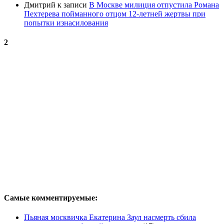
Дмитрий
к записи
В Москве милиция отпустила Романа
Пехтерева пойманного отцом 12-летней жертвы при
попытки изнасилования
2
Самые комментируемые:
Пьяная москвичка Екатерина Заул насмерть сбила