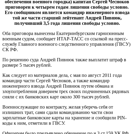
обеспечения военного городка) капитан Сергей Чесноков
приговорен к четырем годам лишения свободы условно.
Его сообщником является командир инженерного взвода
той же части старший лейтенант Андрей Пивнюк,
получивший 3,5 года лишения свободы условно.
Оба приговора вынесены Екатеринбургским гарнизонным
военным судом, сообщает ИТАР-ТАСС со ссылкой на пресс-
службу Главного военного следственного управления (ГВСУ)
СК РФ.
По решению суда Андрей Пивнюк также выплатит штраф в
размере 5 тысяч рублей.
Как следует из материалов дела, с мая по август 2011 года
командир части Сергей Чесноков, а также командир
инженерного взвода Андрей Пивнюк путем обмана и
злоупотребления доверием трех своих подчиненных рядовых
сняли с их банковских карт около 300 тысяч рублей.
Военнослужащие по контракту, желая уберечь себя от
излишних трат, сами сдали командованию части свои
зарплатные банковские карты на хранение и сообщили PIN-
коды к ним, отметили в ГВСУ.
Офицерам было предъявлено обвинение по ч.3 ст.159 УК РФ