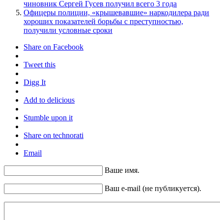
чиновник Сергей Гусев получил всего 3 года
Офицеры полиции, «крышевавшие» наркодилера ради
хороших показателей борьбы с преступностью,
получили условные сроки
Share on Facebook
Tweet this
Digg It
Add to delicious
Stumble upon it
Share on technorati
Email
Ваше имя.
Ваш e-mail (не публикуется).