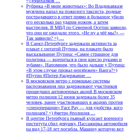
=) #Михалков …
Рубрика «В мире животных»: Во Владикавказе
мужчина напал на пожилого таксиста, родные
пострадавшего в ответ прямо в больнице убили
его несколько раз ударив ножом, а затем
выстрелив. В МВД по Северной Осетии заявили,
что они не ожидали этого. «Не ну а чёё мы?» —
Так заявили? =) …
В Санкт-Петербурге задержали активиста за
плакат с цитатой Путина, на плакате было
высказывание Путина: «Самое страшное для
политика — вцепиться в свое кресло руками и
зубами». Напомним, что было дальше у Путина:
«В этом случае провал неизбежен» Ванга?=)
#Путин #Питер #задержание …
В московском метро с помощью системы
распознавания лиц задерживают участников
прошедших антивоенных акций В московском
метро полиция 12 июня задержала более 35
человек, ранее участвовавших в акциях против
«спецоперации» Face Pay — для удобства, кого
полицаев? =) #метро #полиция …
В центре Петербурга пьяный курсант военного
института сбил девушку. Пассажирка автомобиля
на вид 17-18 лет погибла. Машину которую вел