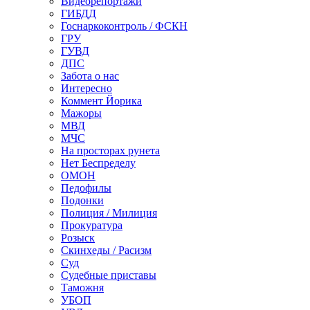
Видеорепортажи
ГИБДД
Госнаркоконтроль / ФСКН
ГРУ
ГУВД
ДПС
Забота о нас
Интересно
Коммент Йорика
Мажоры
МВД
МЧС
На просторах рунета
Нет Беспределу
ОМОН
Педофилы
Подонки
Полиция / Милиция
Прокуратура
Розыск
Скинхеды / Расизм
Суд
Судебные приставы
Таможня
УБОП