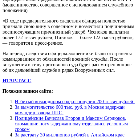
(мошенничество, совершенное с использованием служебного
положения).
«В ходе предварительного следствия офицеры полностью
признали свою вину в содеянном и возместили подчиненным
военнослужащим причиненный ущерб. Чесноков выплатил
более 172 тысяч рублей, Пивнюк — более 122 тысяч рублей»,
— говорится в пресс-релизе.
На период следствия офицеры-мошенники были отстранены
командованием от обязанностей военной службы. После
вступления в силу приговоров суда будет рассмотрен вопрос
об их дальнейшей службе в рядах Вооруженных сил.
ИТАР-ТАСС
Похожие записи сайта:
Избитый командиром солдат получил 200 тысяч рублей.
За вымогательство 600 тыс. руб. в Москве задержан
командир взвода ППС.
Полицейские Вячеслав Егоров и Максим Сердюков,
сломавшие ногу задержанному отделались условным
сроком
За растрату 30 миллионов рублей в Алтайском крае