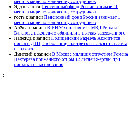
место в мире по количеству сотрудников
Эдд
к записи
Пенсионный фонд России занимает 1
место в мире по количеству сотрудников
гость
к записи
Пенсионный фонд России занимает 1
место в мире по количеству сотрудников
Алёша
к записи
В ЯНАО полковника МВД Ришата
Вагапова наконец-то обвинили в пытках задержанного
Надежда
к записи
Полицейский Рафаэль Акжигитов
попал в ДТП, а в больнице наотрез отказался от анализа
на алкоголь
Дмитрий
к записи
В Москве милиция отпустила Романа
Пехтерева пойманного отцом 12-летней жертвы при
попытки изнасилования
2