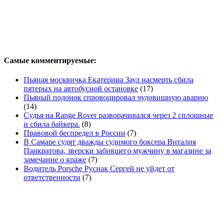
Самые комментируемые:
Пьяная москвичка Екатерина Заул насмерть сбила
пятерых на автобусной остановке
(17)
Пьяный подонок спровоцировал чудовищную аварию
(14)
Судья на Range Rover разворачивался через 2 сплошные
и сбила байкера.
(8)
Правовой беспредел в России
(7)
В Самаре судят дважды судимого боксера Виталия
Панкратова, зверски забившего мужчину в магазине за
замечание о краже
(7)
Водитель Porsche Руснак Сергей не уйдет от
ответственности
(7)