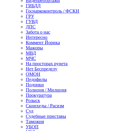
Видеорепортажи
ГИБДД
Госнаркоконтроль / ФСКН
ГРУ
ГУВД
ДПС
Забота о нас
Интересно
Коммент Йорика
Мажоры
МВД
МЧС
На просторах рунета
Нет Беспределу
ОМОН
Педофилы
Подонки
Полиция / Милиция
Прокуратура
Розыск
Скинхеды / Расизм
Суд
Судебные приставы
Таможня
УБОП