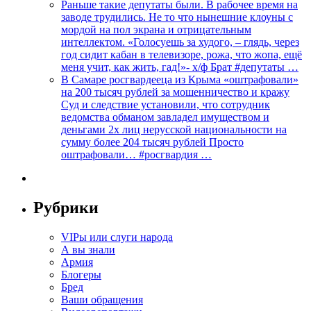
Раньше такие депутаты были. В рабочее время на
заводе трудились. Не то что нынешние клоуны с
мордой на пол экрана и отрицательным
интеллектом. «Голосуешь за худого, – глядь, через
год сидит кабан в телевизоре, рожа, что жопа, ещё
меня учит, как жить, гад!»- х/ф Брат #депутаты …
В Самаре росгвардееца из Крыма «оштрафовали»
на 200 тысяч рублей за мошенничество и кражу
Суд и следствие установили, что сотрудник
ведомства обманом завладел имуществом и
деньгами 2х лиц нерусской национальности на
сумму более 204 тысяч рублей Просто
оштрафовали… #росгвардия …
Рубрики
VIPы или слуги народа
А вы знали
Армия
Блогеры
Бред
Ваши обращения