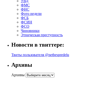
УВД
ФМС
ФНС
Фото недели
ФСБ
ФСИН
ФСО
Чиновники
Этническая преступность
Новости в твиттере:
Твиты пользователя @netbespredelu
Архивы
Архивы