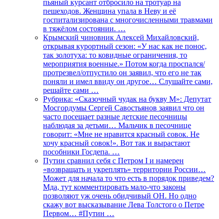
пьяный курсант отбросило на тротуар на
пешеходов. Женщина упала в Неву и её
госпитализирована с многочисленными травмами
в тяжёлом состоянии. …
Крымский чиновник Алексей Михайловский,
открывая курортный сезон: «У нас как не понос,
так золотуха: то ковидные ограничения, то
мероприятия военные.» Потом когда проспался/
протрезвел/отпустило он заявил, что его не так
поняли и имел ввиду он другое… Слушайте сами,
решайте сами …
Рубрика: «Сказочный чудак на букву М»: Депутат
Мосгордумы Сергей Савостьянов заявил что он
часто посещает разные детские песочницы
наблюдая за детьми… Мальчик в песочнице
говорит: «Мне не нравится красный совок. Не
хочу красный совок!». Вот так и вырастают
пособники Госдепа. …
Путин сравнил себя с Петром I и намерен
«возвращать и укреплять» территории России…
Может для начала то что есть в порядок приведем?
Мда, тут комментировать мало-что законы
позволяют уж очень обидчивый ОН. Но одно
скажу вот высказывание Лева Толстого о Петре
Первом… #Путин …