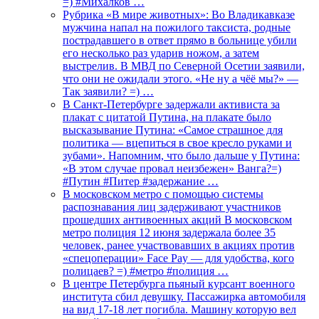
=) #Михалков …
Рубрика «В мире животных»: Во Владикавказе
мужчина напал на пожилого таксиста, родные
пострадавшего в ответ прямо в больнице убили
его несколько раз ударив ножом, а затем
выстрелив. В МВД по Северной Осетии заявили,
что они не ожидали этого. «Не ну а чёё мы?» —
Так заявили? =) …
В Санкт-Петербурге задержали активиста за
плакат с цитатой Путина, на плакате было
высказывание Путина: «Самое страшное для
политика — вцепиться в свое кресло руками и
зубами». Напомним, что было дальше у Путина:
«В этом случае провал неизбежен» Ванга?=)
#Путин #Питер #задержание …
В московском метро с помощью системы
распознавания лиц задерживают участников
прошедших антивоенных акций В московском
метро полиция 12 июня задержала более 35
человек, ранее участвовавших в акциях против
«спецоперации» Face Pay — для удобства, кого
полицаев? =) #метро #полиция …
В центре Петербурга пьяный курсант военного
института сбил девушку. Пассажирка автомобиля
на вид 17-18 лет погибла. Машину которую вел