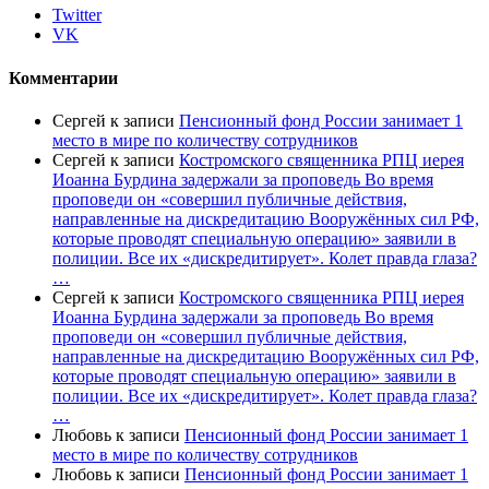
Twitter
VK
Комментарии
Сергей
к записи
Пенсионный фонд России занимает 1
место в мире по количеству сотрудников
Сергей
к записи
Костромского священника РПЦ иерея
Иоанна Бурдина задержали за проповедь Во время
проповеди он «совершил публичные действия,
направленные на дискредитацию Вооружённых сил РФ,
которые проводят специальную операцию» заявили в
полиции. Все их «дискредитирует». Колет правда глаза?
…
Сергей
к записи
Костромского священника РПЦ иерея
Иоанна Бурдина задержали за проповедь Во время
проповеди он «совершил публичные действия,
направленные на дискредитацию Вооружённых сил РФ,
которые проводят специальную операцию» заявили в
полиции. Все их «дискредитирует». Колет правда глаза?
…
Любовь
к записи
Пенсионный фонд России занимает 1
место в мире по количеству сотрудников
Любовь
к записи
Пенсионный фонд России занимает 1