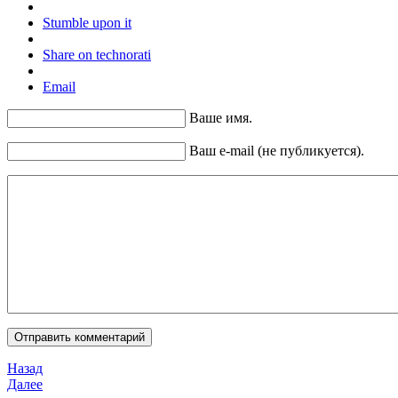
Stumble upon it
Share on technorati
Email
Ваше имя.
Ваш e-mail (не публикуется).
Назад
Далее