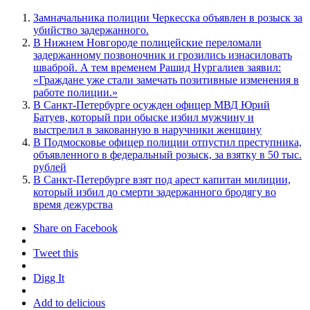
Замначальника полиции Черкесска объявлен в розыск за
убийство задержанного.
В Нижнем Новгороде полицейские переломали
задержанному позвоночник и грозились изнасиловать
шваброй. А тем временем Рашид Нургалиев заявил:
«Граждане уже стали замечать позитивные изменения в
работе полиции.»
В Санкт-Петербурге осужден офицер МВД Юрий
Батуев, который при обыске избил мужчину и
выстрелил в закованную в наручники женщину
В Подмосковье офицер полиции отпустил преступника,
объявленного в федеральный розыск, за взятку в 50 тыс.
рублей
В Санкт-Петербурге взят под арест капитан милиции,
который избил до смерти задержанного бродягу во
время дежурства
Share on Facebook
Tweet this
Digg It
Add to delicious