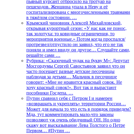
пьяный курсант отбросило на тротуар на
пешеходов. Женщина упала в Неву и её
госпитализирована с многочисленными травмами
в тяжёлом состоянии. …
Крымский чиновник Алексей Михайловский,
открывая курортный сезон: «У нас как не понос,
так золотуха: то ковидные ограничения, то
мероприятия военные.» Потом когда проспался/
протрезвел/отпустило он заявил, что его не так
поняли и имел ввиду он другое… Слушайте сами,
решайте сами …
Рубрика: «Сказочный чудак на букву М»: Депутат
Мосгордумы Сергей Савостьянов заявил что он
часто посещает разные детские песочницы
наблюдая за детьми… Мальчик в песочнице
говорит: «Мне не нравится красный совок. Не
хочу красный совок!». Вот так и вырастают
пособники Госдепа. …
Путин сравнил себя с Петром I и намерен
«возвращать и укреплять» территории России…
Может для начала то что есть в порядок приведем?
Мда, тут комментировать мало-что законы
позволяют уж очень обидчивый ОН. Но одно
скажу вот высказывание Лева Толстого о Петре
Первом… #Путин …