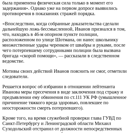
была применена физическая сила только в момент его
задержания». Однако уже на первом допросе выявились
противоречия в показаниях стражей порядка.
«Впоследствии, когда собранные доказательства сделали
дальнейшую ложь бессмысленной, Иванов признался в том,
что, находясь в 46-м опорном пункте полиции,
расположенном по улице Шотмана, он нанес школьнику
множественные удары черенком от швабры и руками, после
чего потерпевшему сотрудниками полиции была вызвана
бригада «скорой помощи», — рассказали в следственном
ведомстве.
Мотивы своих действий Иванов пояснить не смог, отметили
следователи.
Решается вопрос об избрании в отношении лейтенанта
Иванова меры пресечения в виде заключения под стражу и
предъявлении ему обвинения по ст.111 УК РФ (умышленное
причинение тяжкого вреда здоровью, повлекшее по
неосторожности смерть потерпевшего).
Кроме того, на время служебной проверки глава ГУВД по
Санкт-Петербургу и Ленинградской области Михаил
Суходольский отстранил от должности непосредственных