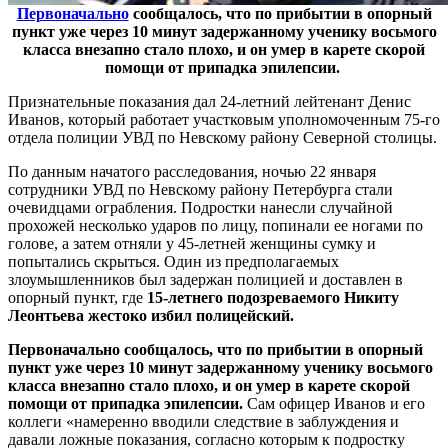
Первоначально
сообщалось, что по прибытии в опорный
пункт уже через 10 минут задержанному ученику восьмого
класса внезапно стало плохо, и он умер в карете скорой
помощи от припадка эпилепсии.
Признательные показания дал 24-летний лейтенант Денис
Иванов, который работает участковым уполномоченным 75-го
отдела полиции УВД по Невскому району Северной столицы.
По данным начатого расследования, ночью 22 января
сотрудники УВД по Невскому району Петербурга стали
очевидцами ограбления. Подростки нанесли случайной
прохожей несколько ударов по лицу, попинали ее ногами по
голове, а затем отняли у 45-летней женщины сумку и
попытались скрыться. Один из предполагаемых
злоумышленников был задержан полицией и доставлен в
опорный пункт, где
15-летнего подозреваемого Никиту
Леонтьева жестоко избил полицейский.
Первоначально сообщалось, что по прибытии в опорный
пункт уже через 10 минут задержанному ученику восьмого
класса внезапно стало плохо, и он умер в карете скорой
помощи от припадка эпилепсии.
Сам офицер Иванов и его
коллеги «намеренно вводили следствие в заблуждения и
давали ложные показания, согласно которым к подростку