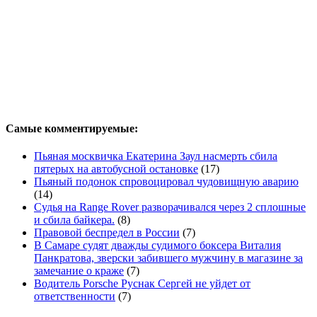
Самые комментируемые:
Пьяная москвичка Екатерина Заул насмерть сбила
пятерых на автобусной остановке
(17)
Пьяный подонок спровоцировал чудовищную аварию
(14)
Судья на Range Rover разворачивался через 2 сплошные
и сбила байкера.
(8)
Правовой беспредел в России
(7)
В Самаре судят дважды судимого боксера Виталия
Панкратова, зверски забившего мужчину в магазине за
замечание о краже
(7)
Водитель Porsche Руснак Сергей не уйдет от
ответственности
(7)