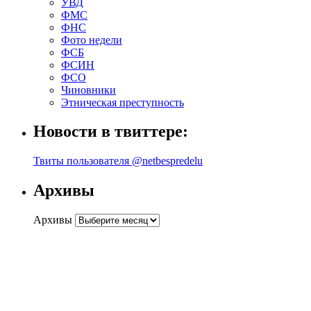
УВД
ФМС
ФНС
Фото недели
ФСБ
ФСИН
ФСО
Чиновники
Этническая преступность
Новости в твиттере:
Твиты пользователя @netbespredelu
Архивы
Архивы