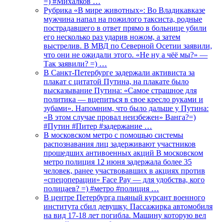
=) #Михалков …
Рубрика «В мире животных»: Во Владикавказе
мужчина напал на пожилого таксиста, родные
пострадавшего в ответ прямо в больнице убили
его несколько раз ударив ножом, а затем
выстрелив. В МВД по Северной Осетии заявили,
что они не ожидали этого. «Не ну а чёё мы?» —
Так заявили? =) …
В Санкт-Петербурге задержали активиста за
плакат с цитатой Путина, на плакате было
высказывание Путина: «Самое страшное для
политика — вцепиться в свое кресло руками и
зубами». Напомним, что было дальше у Путина:
«В этом случае провал неизбежен» Ванга?=)
#Путин #Питер #задержание …
В московском метро с помощью системы
распознавания лиц задерживают участников
прошедших антивоенных акций В московском
метро полиция 12 июня задержала более 35
человек, ранее участвовавших в акциях против
«спецоперации» Face Pay — для удобства, кого
полицаев? =) #метро #полиция …
В центре Петербурга пьяный курсант военного
института сбил девушку. Пассажирка автомобиля
на вид 17-18 лет погибла. Машину которую вел