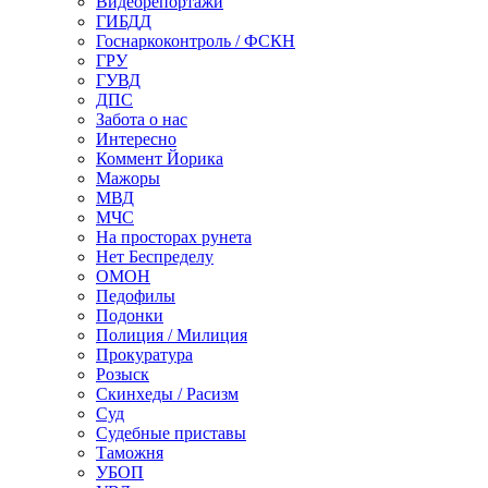
Видеорепортажи
ГИБДД
Госнаркоконтроль / ФСКН
ГРУ
ГУВД
ДПС
Забота о нас
Интересно
Коммент Йорика
Мажоры
МВД
МЧС
На просторах рунета
Нет Беспределу
ОМОН
Педофилы
Подонки
Полиция / Милиция
Прокуратура
Розыск
Скинхеды / Расизм
Суд
Судебные приставы
Таможня
УБОП