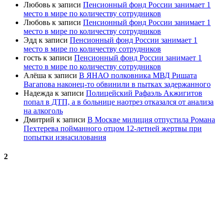
Любовь
к записи
Пенсионный фонд России занимает 1
место в мире по количеству сотрудников
Любовь
к записи
Пенсионный фонд России занимает 1
место в мире по количеству сотрудников
Эдд
к записи
Пенсионный фонд России занимает 1
место в мире по количеству сотрудников
гость
к записи
Пенсионный фонд России занимает 1
место в мире по количеству сотрудников
Алёша
к записи
В ЯНАО полковника МВД Ришата
Вагапова наконец-то обвинили в пытках задержанного
Надежда
к записи
Полицейский Рафаэль Акжигитов
попал в ДТП, а в больнице наотрез отказался от анализа
на алкоголь
Дмитрий
к записи
В Москве милиция отпустила Романа
Пехтерева пойманного отцом 12-летней жертвы при
попытки изнасилования
2