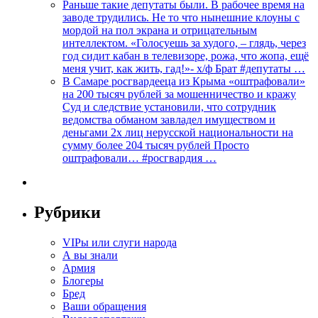
Раньше такие депутаты были. В рабочее время на
заводе трудились. Не то что нынешние клоуны с
мордой на пол экрана и отрицательным
интеллектом. «Голосуешь за худого, – глядь, через
год сидит кабан в телевизоре, рожа, что жопа, ещё
меня учит, как жить, гад!»- х/ф Брат #депутаты …
В Самаре росгвардееца из Крыма «оштрафовали»
на 200 тысяч рублей за мошенничество и кражу
Суд и следствие установили, что сотрудник
ведомства обманом завладел имуществом и
деньгами 2х лиц нерусской национальности на
сумму более 204 тысяч рублей Просто
оштрафовали… #росгвардия …
Рубрики
VIPы или слуги народа
А вы знали
Армия
Блогеры
Бред
Ваши обращения