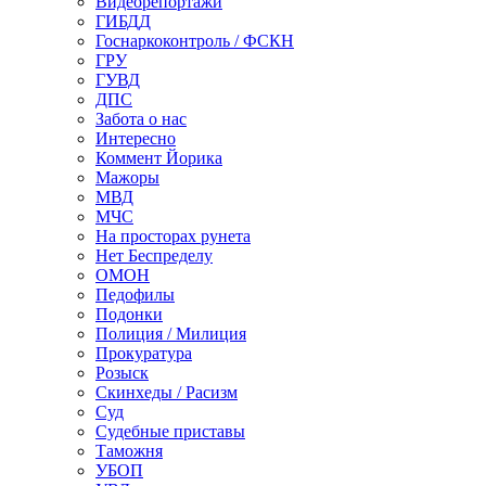
Видеорепортажи
ГИБДД
Госнаркоконтроль / ФСКН
ГРУ
ГУВД
ДПС
Забота о нас
Интересно
Коммент Йорика
Мажоры
МВД
МЧС
На просторах рунета
Нет Беспределу
ОМОН
Педофилы
Подонки
Полиция / Милиция
Прокуратура
Розыск
Скинхеды / Расизм
Суд
Судебные приставы
Таможня
УБОП