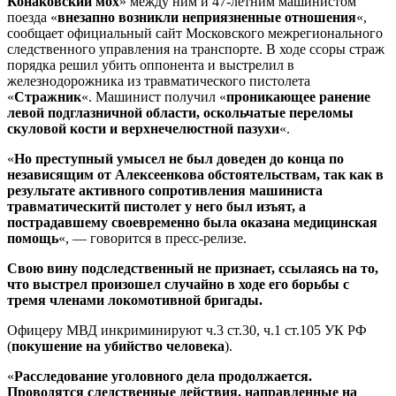
Конаковский мох
» между ним и 47-летним машинистом
поезда «
внезапно возникли неприязненные отношения
«,
сообщает официальный сайт Московского межрегионального
следственного управления на транспорте. В ходе ссоры страж
порядка решил убить оппонента и выстрелил в
железнодорожника из травматического пистолета
«
Стражник
«. Машинист получил «
проникающее ранение
левой подглазничной области, оскольчатые переломы
скуловой кости и верхнечелюстной пазухи
«.
«
Но преступный умысел не был доведен до конца по
независящим от Алексеенкова обстоятельствам, так как в
результате активного сопротивления машиниста
травматическитй пистолет у него был изъят, а
пострадавшему своевременно была оказана медицинская
помощь
«, — говорится в пресс-релизе.
Свою вину подследственный не признает, ссылаясь на то,
что выстрел произошел случайно в ходе его борьбы с
тремя членами локомотивной бригады.
Офицеру МВД инкриминируют ч.3 ст.30, ч.1 ст.105 УК РФ
(
покушение на убийство человека
).
«
Расследование уголовного дела продолжается.
Проводятся следственные действия, направленные на