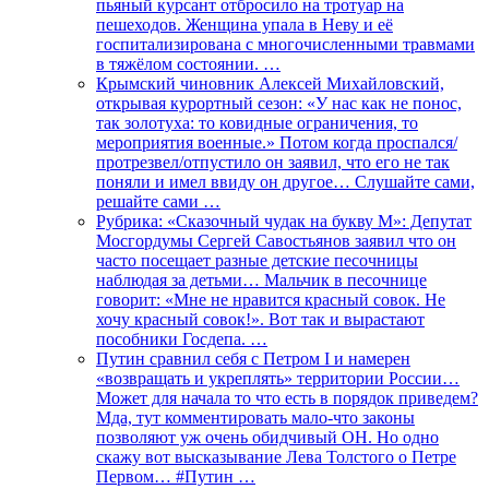
пьяный курсант отбросило на тротуар на
пешеходов. Женщина упала в Неву и её
госпитализирована с многочисленными травмами
в тяжёлом состоянии. …
Крымский чиновник Алексей Михайловский,
открывая курортный сезон: «У нас как не понос,
так золотуха: то ковидные ограничения, то
мероприятия военные.» Потом когда проспался/
протрезвел/отпустило он заявил, что его не так
поняли и имел ввиду он другое… Слушайте сами,
решайте сами …
Рубрика: «Сказочный чудак на букву М»: Депутат
Мосгордумы Сергей Савостьянов заявил что он
часто посещает разные детские песочницы
наблюдая за детьми… Мальчик в песочнице
говорит: «Мне не нравится красный совок. Не
хочу красный совок!». Вот так и вырастают
пособники Госдепа. …
Путин сравнил себя с Петром I и намерен
«возвращать и укреплять» территории России…
Может для начала то что есть в порядок приведем?
Мда, тут комментировать мало-что законы
позволяют уж очень обидчивый ОН. Но одно
скажу вот высказывание Лева Толстого о Петре
Первом… #Путин …