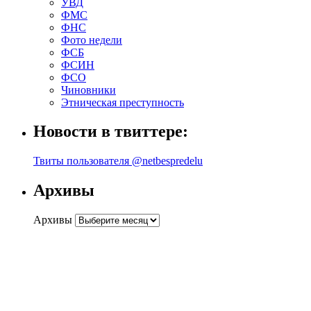
УВД
ФМС
ФНС
Фото недели
ФСБ
ФСИН
ФСО
Чиновники
Этническая преступность
Новости в твиттере:
Твиты пользователя @netbespredelu
Архивы
Архивы