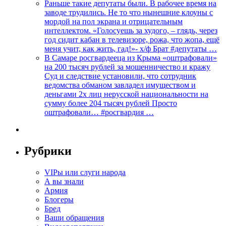
Раньше такие депутаты были. В рабочее время на
заводе трудились. Не то что нынешние клоуны с
мордой на пол экрана и отрицательным
интеллектом. «Голосуешь за худого, – глядь, через
год сидит кабан в телевизоре, рожа, что жопа, ещё
меня учит, как жить, гад!»- х/ф Брат #депутаты …
В Самаре росгвардееца из Крыма «оштрафовали»
на 200 тысяч рублей за мошенничество и кражу
Суд и следствие установили, что сотрудник
ведомства обманом завладел имуществом и
деньгами 2х лиц нерусской национальности на
сумму более 204 тысяч рублей Просто
оштрафовали… #росгвардия …
Рубрики
VIPы или слуги народа
А вы знали
Армия
Блогеры
Бред
Ваши обращения