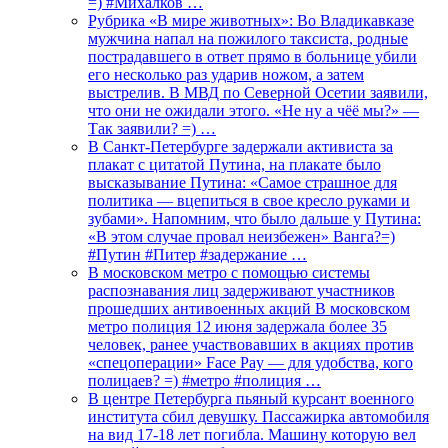
=) #Михалков …
Рубрика «В мире животных»: Во Владикавказе
мужчина напал на пожилого таксиста, родные
пострадавшего в ответ прямо в больнице убили
его несколько раз ударив ножом, а затем
выстрелив. В МВД по Северной Осетии заявили,
что они не ожидали этого. «Не ну а чёё мы?» —
Так заявили? =) …
В Санкт-Петербурге задержали активиста за
плакат с цитатой Путина, на плакате было
высказывание Путина: «Самое страшное для
политика — вцепиться в свое кресло руками и
зубами». Напомним, что было дальше у Путина:
«В этом случае провал неизбежен» Ванга?=)
#Путин #Питер #задержание …
В московском метро с помощью системы
распознавания лиц задерживают участников
прошедших антивоенных акций В московском
метро полиция 12 июня задержала более 35
человек, ранее участвовавших в акциях против
«спецоперации» Face Pay — для удобства, кого
полицаев? =) #метро #полиция …
В центре Петербурга пьяный курсант военного
института сбил девушку. Пассажирка автомобиля
на вид 17-18 лет погибла. Машину которую вел