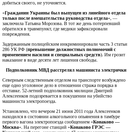
добиться своего, не уточняется.
«
Гражданин Украины был выпущен из линейного отдела
только после вмешательства руководства отдела
«, —
заключила Татьяна Морозова. В тот же день потерпевший
обратился в травмпункт, где медики зафиксировали
повреждения.
Задержанным полицейским инкриминировали часть 3 статьи
286 УК РФ (
превышение должностных полномочий с
применением насилия и специальных средств
). Им грозит
наказание в виде десяти лет лишения свободы.
Подполковник МВД расстрелял машиниста электрички
Северным следственным отделом на транспорте возбуждено
еще одно уголовное дело в отношении стража порядка в
отставке. 52-летний подполковник милиции Дмитрий
Алексеенков подозревается в покушении на убийство
машиниста электропоезда.
Установлено, что вечером 21 июня 2011 года Алексеенков
находился в состоянии алкогольного опьянения в тамбуре
первого вагона электропоезда сообщением «
Конаково —
Москва
«. На перегоне станций «
Конаково ГРЭС —