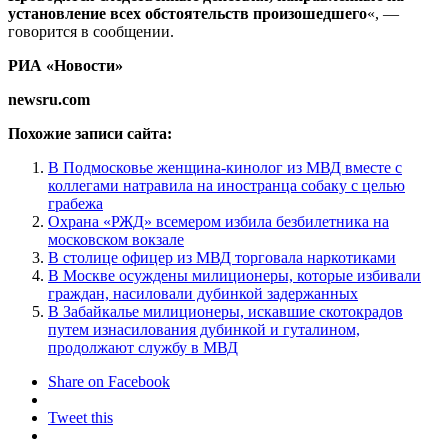
установление всех обстоятельств произошедшего
«, —
говорится в сообщении.
РИА «Новости»
newsru.com
Похожие записи сайта:
В Подмосковье женщина-кинолог из МВД вместе с
коллегами натравила на иностранца собаку с целью
грабежа
Охрана «РЖД» всемером избила безбилетника на
московском вокзале
В столице офицер из МВД торговала наркотиками
В Москве осуждены милиционеры, которые избивали
граждан, насиловали дубинкой задержанных
В Забайкалье милиционеры, искавшие скотокрадов
путем изнасилования дубинкой и гуталином,
продолжают службу в МВД
Share on Facebook
Tweet this