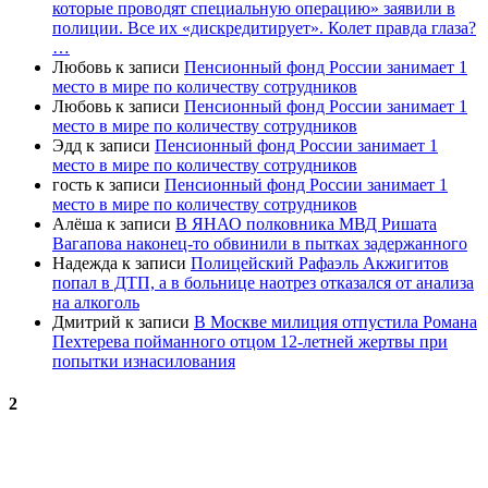
которые проводят специальную операцию» заявили в
полиции. Все их «дискредитирует». Колет правда глаза?
…
Любовь
к записи
Пенсионный фонд России занимает 1
место в мире по количеству сотрудников
Любовь
к записи
Пенсионный фонд России занимает 1
место в мире по количеству сотрудников
Эдд
к записи
Пенсионный фонд России занимает 1
место в мире по количеству сотрудников
гость
к записи
Пенсионный фонд России занимает 1
место в мире по количеству сотрудников
Алёша
к записи
В ЯНАО полковника МВД Ришата
Вагапова наконец-то обвинили в пытках задержанного
Надежда
к записи
Полицейский Рафаэль Акжигитов
попал в ДТП, а в больнице наотрез отказался от анализа
на алкоголь
Дмитрий
к записи
В Москве милиция отпустила Романа
Пехтерева пойманного отцом 12-летней жертвы при
попытки изнасилования
2