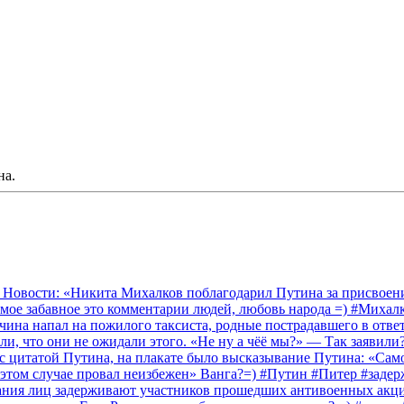
на.
 Новости: «Никита Михалков поблагодарил Путина за присвоение
амое забавное это комментарии людей, любовь народа =) #Миха
на напал на пожилого таксиста, родные пострадавшего в ответ 
и, что они не ожидали этого. «Не ну а чёё мы?» — Так заявили
 с цитатой Путина, на плакате было высказывание Путина: «Сам
 этом случае провал неизбежен» Ванга?=) #Путин #Питер #заде
ания лиц задерживают участников прошедших антивоенных акций