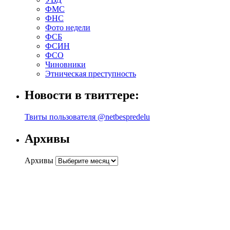
ФМС
ФНС
Фото недели
ФСБ
ФСИН
ФСО
Чиновники
Этническая преступность
Новости в твиттере:
Твиты пользователя @netbespredelu
Архивы
Архивы