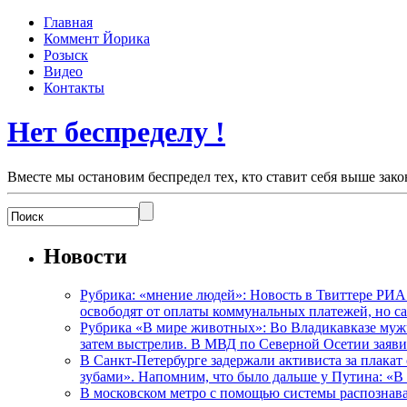
Главная
Коммент Йорика
Розыск
Видео
Контакты
Нет беспределу !
Вместе мы остановим беспредел тех, кто ставит себя выше зако
Новости
Рубрика: «мнение людей»: Новость в Твиттере РИА
освободят от оплаты коммунальных платежей, но с
Рубрика «В мире животных»: Во Владикавказе мужчи
затем выстрелив. В МВД по Северной Осетии заявил
В Санкт-Петербурге задержали активиста за плакат
зубами». Напомним, что было дальше у Путина: «В
В московском метро с помощью системы распознав