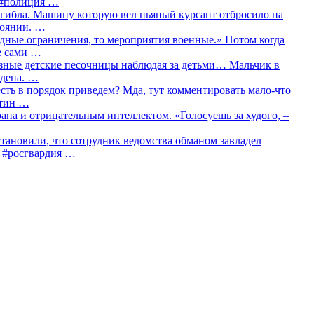
о #полиция …
огибла. Машину которую вел пьяный курсант отбросило на
тоянии. …
идные ограничения, то мероприятия военные.» Потом когда
е сами …
азные детские песочницы наблюдая за детьми… Мальчик в
сдепа. …
сть в порядок приведем? Мда, тут комментировать мало-что
утин …
рана и отрицательным интеллектом. «Голосуешь за худого, –
тановили, что сотрудник ведомства обманом завладел
… #росгвардия …