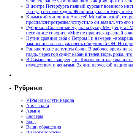
человек, ранее участвовавших в акциях против «сп
В центре Петербурга пьяный курсант военного инст
тротуар на пешеходов. Женщина упала в Неву и её
Крымский чиновник Алексей Михайловский, открывая
проспался/протрезвел/отпустило он заявил, что ег
Рубрика: «Сказочный чудак на букву М»: Депутат 
песочнице говорит: «Мне не нравится красный сово
Путин сравнил себя с Петром I и намерен «возвращ
законы позволяют уж очень обидчивый ОН. Но одн
Раньше такие депутаты были. В рабочее время на з
глядь, через год сидит кабан в телевизоре, рожа, чт
В Самаре росгвардееца из Крыма «оштрафовали» на 
имуществом и деньгами 2х лиц нерусской национа
Рубрики
VIPы или слуги народа
А вы знали
Армия
Блогеры
Бред
Ваши обращения
Видеорепортажи