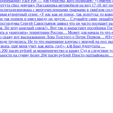
ецоперации» Face Pay — для удобства, кого полицаев? =) #метр
итута сбил девушку. Пассажирка автомобиля на вид 17-18 лет п
 госпитализирована с многочисленными травмами в тяжёлом сос
 курортный сезон: «У нас как не понос, так золотуха: то ков
о не так поняли и имел ввиду он другое… Слушайте сами, решайт
Мосгордумы Сергей Савостьянов заявил что он часто посещает р
к. Не хочу красный совок!». Вот так и вырастают пособники Го
ать и укреплять» территории России… Может для начала то что е
о скажу вот высказывание Лева Толстого о Петре Первом… #П
аводе трудились. Не то что нынешние клоуны с мордой на пол эк
о жопа, ещё меня учит, как жить, гад!»- х/ф Брат #депутаты …
200 тысяч рублей за мошенничество и кражу Суд и следствие ус
льности на сумму более 204 тысяч рублей Просто оштрафовали