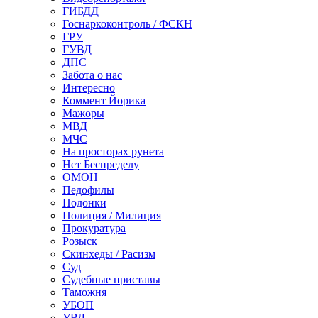
ГИБДД
Госнаркоконтроль / ФСКН
ГРУ
ГУВД
ДПС
Забота о нас
Интересно
Коммент Йорика
Мажоры
МВД
МЧС
На просторах рунета
Нет Беспределу
ОМОН
Педофилы
Подонки
Полиция / Милиция
Прокуратура
Розыск
Скинхеды / Расизм
Суд
Судебные приставы
Таможня
УБОП
УВД