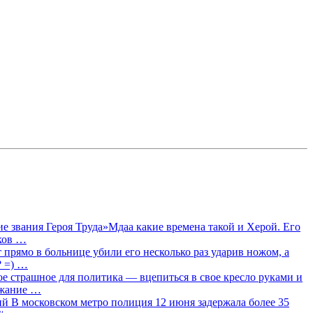
 звания Героя Труда»Мдаа какие времена такой и Херой. Его
лков …
прямо в больнице убили его несколько раз ударив ножом, а
? =) …
ое страшное для политика — вцепиться в свое кресло руками и
ржание …
 В московском метро полиция 12 июня задержала более 35