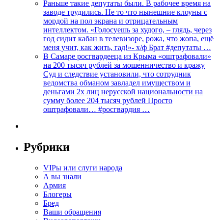
Раньше такие депутаты были. В рабочее время на
заводе трудились. Не то что нынешние клоуны с
мордой на пол экрана и отрицательным
интеллектом. «Голосуешь за худого, – глядь, через
год сидит кабан в телевизоре, рожа, что жопа, ещё
меня учит, как жить, гад!»- х/ф Брат #депутаты …
В Самаре росгвардееца из Крыма «оштрафовали»
на 200 тысяч рублей за мошенничество и кражу
Суд и следствие установили, что сотрудник
ведомства обманом завладел имуществом и
деньгами 2х лиц нерусской национальности на
сумму более 204 тысяч рублей Просто
оштрафовали… #росгвардия …
Рубрики
VIPы или слуги народа
А вы знали
Армия
Блогеры
Бред
Ваши обращения