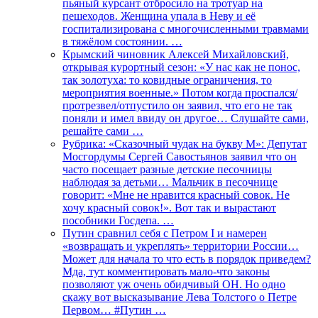
пьяный курсант отбросило на тротуар на
пешеходов. Женщина упала в Неву и её
госпитализирована с многочисленными травмами
в тяжёлом состоянии. …
Крымский чиновник Алексей Михайловский,
открывая курортный сезон: «У нас как не понос,
так золотуха: то ковидные ограничения, то
мероприятия военные.» Потом когда проспался/
протрезвел/отпустило он заявил, что его не так
поняли и имел ввиду он другое… Слушайте сами,
решайте сами …
Рубрика: «Сказочный чудак на букву М»: Депутат
Мосгордумы Сергей Савостьянов заявил что он
часто посещает разные детские песочницы
наблюдая за детьми… Мальчик в песочнице
говорит: «Мне не нравится красный совок. Не
хочу красный совок!». Вот так и вырастают
пособники Госдепа. …
Путин сравнил себя с Петром I и намерен
«возвращать и укреплять» территории России…
Может для начала то что есть в порядок приведем?
Мда, тут комментировать мало-что законы
позволяют уж очень обидчивый ОН. Но одно
скажу вот высказывание Лева Толстого о Петре
Первом… #Путин …