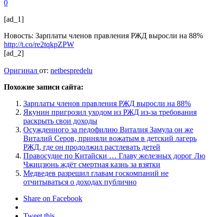
0
[ad_1]
Новость: Зарплаты членов правления РЖД выросли на 88%
http://t.co/re2tqkpZPW
[ad_2]
Оригинал
от:
netbespredelu
Похожие записи сайта:
Зарплаты членов правления РЖД выросли на 88%
Якунин пригрозил уходом из РЖД из-за требования
раскрыть свои доходы
Осужденного за педофилию Виталия Замула он же
Виталий Серов, приняли вожатым в детский лагерь
РЖД, где он продолжил растлевать детей
Правосудие по Китайски … Главу железных дорог Лю
Чжицзюнь ждёт смертная казнь за взятки
Медведев разрешил главам госкомпаний не
отчитываться о доходах публично
Share on Facebook
Tweet this