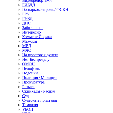
Видеорепортажи
ГИБДД
Госнаркоконтроль / ФСКН
ГРУ
ГУВД
ДПС
Забота о нас
Интересно
Коммент Йорика
Мажоры
МВД
МЧС
На просторах рунета
Нет Беспределу
ОМОН
Педофилы
Подонки
Полиция / Милиция
Прокуратура
Розыск
Скинхеды / Расизм
Суд
Судебные приставы
Таможня
УБОП