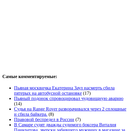
Самые комментируемые:
Пьяная москвичка Екатерина Заул насмерть сбила
пятерых на автобусной остановке
(17)
Пьяный подонок спровоцировал чудовищную аварию
(14)
Судья на Range Rover разворачивался через 2 сплошные
и сбила байкера.
(8)
Правовой беспредел в России
(7)
В Самаре судят дважды судимого боксера Виталия
Панкратова, зверски забившего мужчину в магазине за