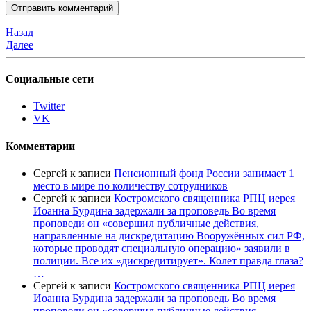
Назад
Далее
Социальные сети
Twitter
VK
Комментарии
Сергей
к записи
Пенсионный фонд России занимает 1
место в мире по количеству сотрудников
Сергей
к записи
Костромского священника РПЦ иерея
Иоанна Бурдина задержали за проповедь Во время
проповеди он «совершил публичные действия,
направленные на дискредитацию Вооружённых сил РФ,
которые проводят специальную операцию» заявили в
полиции. Все их «дискредитирует». Колет правда глаза?
…
Сергей
к записи
Костромского священника РПЦ иерея
Иоанна Бурдина задержали за проповедь Во время
проповеди он «совершил публичные действия,