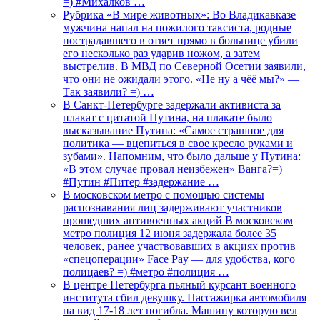
=) #Михалков …
Рубрика «В мире животных»: Во Владикавказе
мужчина напал на пожилого таксиста, родные
пострадавшего в ответ прямо в больнице убили
его несколько раз ударив ножом, а затем
выстрелив. В МВД по Северной Осетии заявили,
что они не ожидали этого. «Не ну а чёё мы?» —
Так заявили? =) …
В Санкт-Петербурге задержали активиста за
плакат с цитатой Путина, на плакате было
высказывание Путина: «Самое страшное для
политика — вцепиться в свое кресло руками и
зубами». Напомним, что было дальше у Путина:
«В этом случае провал неизбежен» Ванга?=)
#Путин #Питер #задержание …
В московском метро с помощью системы
распознавания лиц задерживают участников
прошедших антивоенных акций В московском
метро полиция 12 июня задержала более 35
человек, ранее участвовавших в акциях против
«спецоперации» Face Pay — для удобства, кого
полицаев? =) #метро #полиция …
В центре Петербурга пьяный курсант военного
института сбил девушку. Пассажирка автомобиля
на вид 17-18 лет погибла. Машину которую вел