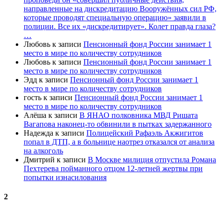
направленные на дискредитацию Вооружённых сил РФ,
которые проводят специальную операцию» заявили в
полиции. Все их «дискредитирует». Колет правда глаза?
…
Любовь
к записи
Пенсионный фонд России занимает 1
место в мире по количеству сотрудников
Любовь
к записи
Пенсионный фонд России занимает 1
место в мире по количеству сотрудников
Эдд
к записи
Пенсионный фонд России занимает 1
место в мире по количеству сотрудников
гость
к записи
Пенсионный фонд России занимает 1
место в мире по количеству сотрудников
Алёша
к записи
В ЯНАО полковника МВД Ришата
Вагапова наконец-то обвинили в пытках задержанного
Надежда
к записи
Полицейский Рафаэль Акжигитов
попал в ДТП, а в больнице наотрез отказался от анализа
на алкоголь
Дмитрий
к записи
В Москве милиция отпустила Романа
Пехтерева пойманного отцом 12-летней жертвы при
попытки изнасилования
2