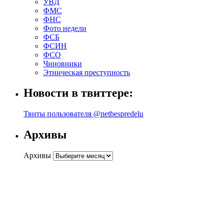
УВД
ФМС
ФНС
Фото недели
ФСБ
ФСИН
ФСО
Чиновники
Этническая преступность
Новости в твиттере:
Твиты пользователя @netbespredelu
Архивы
Архивы