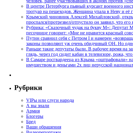
человек, ранее участвовавших в акциях против «сп
В центре Петербурга пьяный курсант военного инст
тротуар на пешеходов. Женщина упала в Неву и её
Крымский чиновник Алексей Михайловский, открывая
проспался/протрезвел/отпустило он заявил, что ег
Рубрика: «Сказочный чудак на букву М»: Депутат 
песочнице говорит: «Мне не нравится красный сово
Путин сравнил себя с Петром I и намерен «возвращ
законы позволяют уж очень обидчивый ОН. Но одн
Раньше такие депутаты были. В рабочее время на з
глядь, через год сидит кабан в телевизоре, рожа, чт
В Самаре росгвардееца из Крыма «оштрафовали» на 
имуществом и деньгами 2х лиц нерусской национа
Рубрики
VIPы или слуги народа
А вы знали
Армия
Блогеры
Бред
Ваши обращения
Видеорепортажи