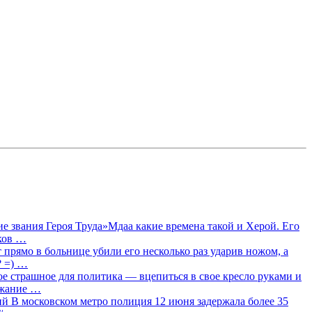
 звания Героя Труда»Мдаа какие времена такой и Херой. Его
лков …
прямо в больнице убили его несколько раз ударив ножом, а
? =) …
ое страшное для политика — вцепиться в свое кресло руками и
ржание …
 В московском метро полиция 12 июня задержала более 35