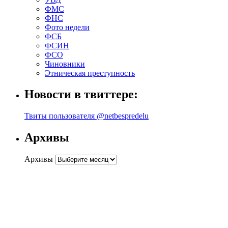
ФМС
ФНС
Фото недели
ФСБ
ФСИН
ФСО
Чиновники
Этническая преступность
Новости в твиттере:
Твиты пользователя @netbespredelu
Архивы
Архивы