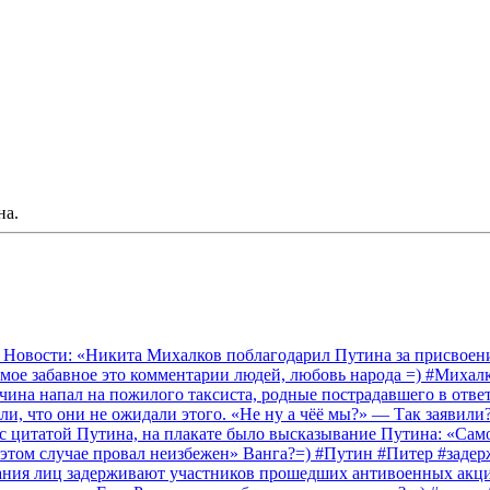
на.
 Новости: «Никита Михалков поблагодарил Путина за присвоение
амое забавное это комментарии людей, любовь народа =) #Миха
на напал на пожилого таксиста, родные пострадавшего в ответ 
и, что они не ожидали этого. «Не ну а чёё мы?» — Так заявили
 с цитатой Путина, на плакате было высказывание Путина: «Сам
 этом случае провал неизбежен» Ванга?=) #Путин #Питер #заде
ания лиц задерживают участников прошедших антивоенных акций