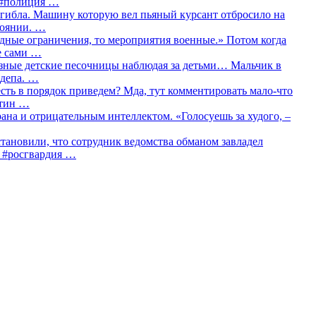
о #полиция …
огибла. Машину которую вел пьяный курсант отбросило на
тоянии. …
идные ограничения, то мероприятия военные.» Потом когда
е сами …
азные детские песочницы наблюдая за детьми… Мальчик в
сдепа. …
сть в порядок приведем? Мда, тут комментировать мало-что
утин …
рана и отрицательным интеллектом. «Голосуешь за худого, –
тановили, что сотрудник ведомства обманом завладел
… #росгвардия …