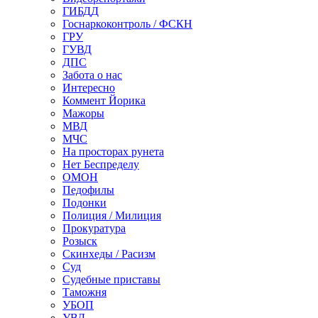
ГИБДД
Госнаркоконтроль / ФСКН
ГРУ
ГУВД
ДПС
Забота о нас
Интересно
Коммент Йорика
Мажоры
МВД
МЧС
На просторах рунета
Нет Беспределу
ОМОН
Педофилы
Подонки
Полиция / Милиция
Прокуратура
Розыск
Скинхеды / Расизм
Суд
Судебные приставы
Таможня
УБОП
УВД