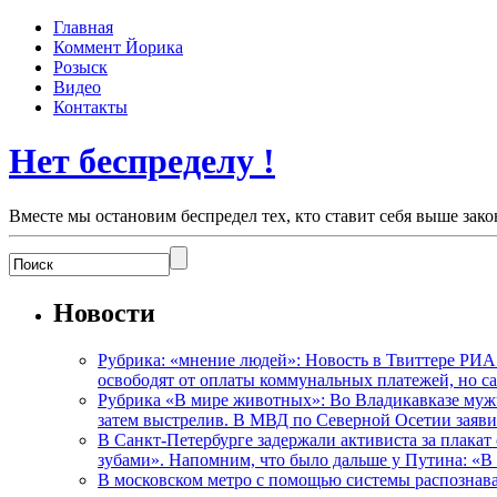
Главная
Коммент Йорика
Розыск
Видео
Контакты
Нет беспределу !
Вместе мы остановим беспредел тех, кто ставит себя выше зако
Новости
Рубрика: «мнение людей»: Новость в Твиттере РИА
освободят от оплаты коммунальных платежей, но с
Рубрика «В мире животных»: Во Владикавказе мужчи
затем выстрелив. В МВД по Северной Осетии заявил
В Санкт-Петербурге задержали активиста за плакат
зубами». Напомним, что было дальше у Путина: «В
В московском метро с помощью системы распознав