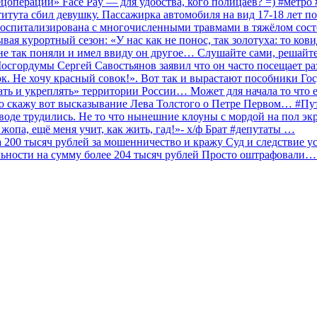
ецоперации» Face Pay — для удобства, кого полицаев? =) #метр
итута сбил девушку. Пассажирка автомобиля на вид 17-18 лет п
 госпитализирована с многочисленными травмами в тяжёлом сос
 курортный сезон: «У нас как не понос, так золотуха: то ков
о не так поняли и имел ввиду он другое… Слушайте сами, решайт
Мосгордумы Сергей Савостьянов заявил что он часто посещает р
к. Не хочу красный совок!». Вот так и вырастают пособники Го
ать и укреплять» территории России… Может для начала то что е
о скажу вот высказывание Лева Толстого о Петре Первом… #П
аводе трудились. Не то что нынешние клоуны с мордой на пол эк
о жопа, ещё меня учит, как жить, гад!»- х/ф Брат #депутаты …
200 тысяч рублей за мошенничество и кражу Суд и следствие ус
льности на сумму более 204 тысяч рублей Просто оштрафовали