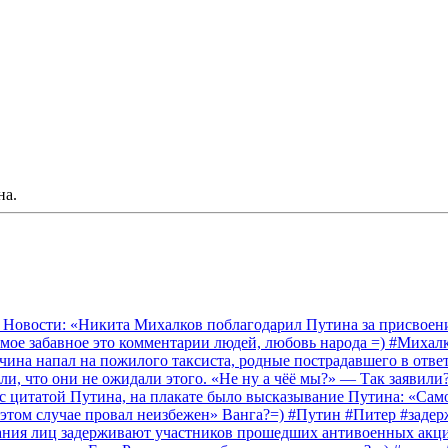
на.
 Новости: «Никита Михалков поблагодарил Путина за присвоение
амое забавное это комментарии людей, любовь народа =) #Миха
на напал на пожилого таксиста, родные пострадавшего в ответ 
и, что они не ожидали этого. «Не ну а чёё мы?» — Так заявили
 с цитатой Путина, на плакате было высказывание Путина: «Сам
 этом случае провал неизбежен» Ванга?=) #Путин #Питер #заде
ания лиц задерживают участников прошедших антивоенных акций