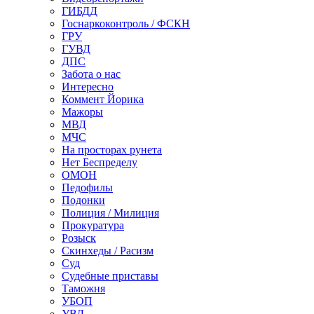
ГИБДД
Госнаркоконтроль / ФСКН
ГРУ
ГУВД
ДПС
Забота о нас
Интересно
Коммент Йорика
Мажоры
МВД
МЧС
На просторах рунета
Нет Беспределу
ОМОН
Педофилы
Подонки
Полиция / Милиция
Прокуратура
Розыск
Скинхеды / Расизм
Суд
Судебные приставы
Таможня
УБОП
УВД