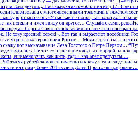
ецоперации» Face Pay — для удобства, кого полицаев? =) #метр
итута сбил девушку. Пассажирка автомобиля на вид 17-18 лет п
 госпитализирована с многочисленными травмами в тяжёлом сос
 курортный сезон: «У нас как не понос, так золотуха: то ков
о не так поняли и имел ввиду он другое… Слушайте сами, решайт
Мосгордумы Сергей Савостьянов заявил что он часто посещает р
к. Не хочу красный совок!». Вот так и вырастают пособники Го
ать и укреплять» территории России… Может для начала то что е
о скажу вот высказывание Лева Толстого о Петре Первом… #П
аводе трудились. Не то что нынешние клоуны с мордой на пол эк
о жопа, ещё меня учит, как жить, гад!»- х/ф Брат #депутаты …
200 тысяч рублей за мошенничество и кражу Суд и следствие ус
льности на сумму более 204 тысяч рублей Просто оштрафовали