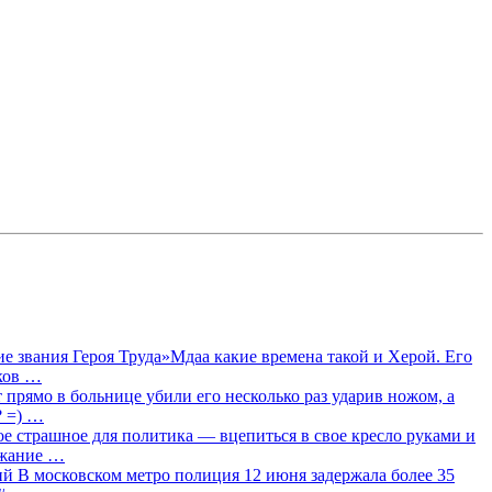
 звания Героя Труда»Мдаа какие времена такой и Херой. Его
лков …
прямо в больнице убили его несколько раз ударив ножом, а
? =) …
ое страшное для политика — вцепиться в свое кресло руками и
ржание …
 В московском метро полиция 12 июня задержала более 35