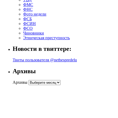
ФМС
ФНС
Фото недели
ФСБ
ФСИН
ФСО
Чиновники
Этническая преступность
Новости в твиттере:
Твиты пользователя @netbespredelu
Архивы
Архивы