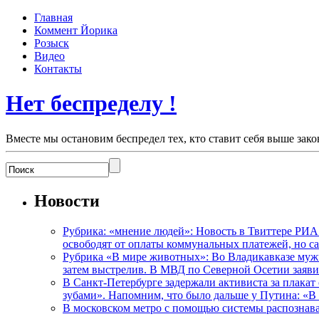
Главная
Коммент Йорика
Розыск
Видео
Контакты
Нет беспределу !
Вместе мы остановим беспредел тех, кто ставит себя выше зако
Новости
Рубрика: «мнение людей»: Новость в Твиттере РИА
освободят от оплаты коммунальных платежей, но с
Рубрика «В мире животных»: Во Владикавказе мужчи
затем выстрелив. В МВД по Северной Осетии заявил
В Санкт-Петербурге задержали активиста за плакат
зубами». Напомним, что было дальше у Путина: «В
В московском метро с помощью системы распознав