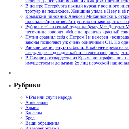
человек, ранее участвовавших в акциях против «сп
В центре Петербурга пьяный курсант военного инст
тротуар на пешеходов. Женщина упала в Неву и её
Крымский чиновник Алексей Михайловский, открывая
проспался/протрезвел/отпустило он заявил, что ег
Рубрика: «Сказочный чудак на букву М»: Депутат 
песочнице говорит: «Мне не нравится красный сово
Путин сравнил себя с Петром I и намерен «возвращ
законы позволяют уж очень обидчивый ОН. Но одн
Раньше такие депутаты были. В рабочее время на з
глядь, через год сидит кабан в телевизоре, рожа, чт
В Самаре росгвардееца из Крыма «оштрафовали» на 
имуществом и деньгами 2х лиц нерусской национа
Рубрики
VIPы или слуги народа
А вы знали
Армия
Блогеры
Бред
Ваши обращения
Видеорепортажи