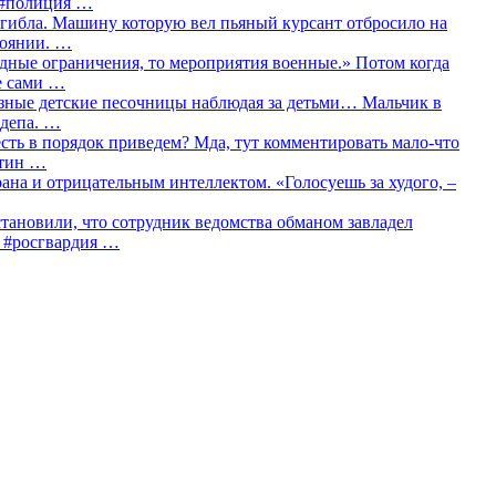
о #полиция …
огибла. Машину которую вел пьяный курсант отбросило на
тоянии. …
идные ограничения, то мероприятия военные.» Потом когда
е сами …
азные детские песочницы наблюдая за детьми… Мальчик в
сдепа. …
сть в порядок приведем? Мда, тут комментировать мало-что
утин …
рана и отрицательным интеллектом. «Голосуешь за худого, –
тановили, что сотрудник ведомства обманом завладел
… #росгвардия …