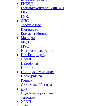
ГИБДД
Госнаркоконтроль / ФСКН
ГРУ
ГУВД
ДПС
Забота о нас
Интересно
Коммент Йорика
Мажоры
МВД
МЧС
На просторах рунета
Нет Беспределу
ОМОН
Педофилы
Подонки
Полиция / Милиция
Прокуратура
Розыск
Скинхеды / Расизм
Суд
Судебные приставы
Таможня
УБОП
УВД