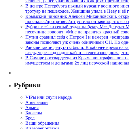
человек, ранее участвовавших в акциях против «сп
В центре Петербурга пьяный курсант военного инст
тротуар на пешеходов. Женщина упала в Неву и её
Крымский чиновник Алексей Михайловский, открывая
проспался/протрезвел/отпустило он заявил, что ег
Рубрика: «Сказочный чудак на букву М»: Депутат 
песочнице говорит: «Мне не нравится красный сово
Путин сравнил себя с Петром I и намерен «возвращ
законы позволяют уж очень обидчивый ОН. Но одн
Раньше такие депутаты были. В рабочее время на з
глядь, через год сидит кабан в телевизоре, рожа, чт
В Самаре росгвардееца из Крыма «оштрафовали» на 
имуществом и деньгами 2х лиц нерусской национа
Рубрики
VIPы или слуги народа
А вы знали
Армия
Блогеры
Бред
Ваши обращения
Видеорепортажи