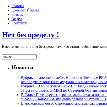
Главная
Коммент Йорика
Розыск
Видео
Контакты
Нет беспределу !
Вместе мы остановим беспредел тех, кто ставит себя выше зако
Новости
Рубрика: «мнение людей»: Новость в Твиттере РИА
освободят от оплаты коммунальных платежей, но с
Рубрика «В мире животных»: Во Владикавказе мужчи
затем выстрелив. В МВД по Северной Осетии заявил
В Санкт-Петербурге задержали активиста за плакат
зубами». Напомним, что было дальше у Путина: «В
В московском метро с помощью системы распознав