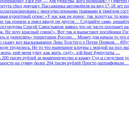
ецоперации» Face Pay — для удобства, кого полицаев? =) #метр
итута сбил девушку. Пассажирка автомобиля на вид 17-18 лет п
 госпитализирована с многочисленными травмами в тяжёлом сос
 курортный сезон: «У нас как не понос, так золотуха: то ков
о не так поняли и имел ввиду он другое… Слушайте сами, решайт
Мосгордумы Сергей Савостьянов заявил что он часто посещает р
к. Не хочу красный совок!». Вот так и вырастают пособники Го
ать и укреплять» территории России… Может для начала то что е
о скажу вот высказывание Лева Толстого о Петре Первом… #П
аводе трудились. Не то что нынешние клоуны с мордой на пол эк
о жопа, ещё меня учит, как жить, гад!»- х/ф Брат #депутаты …
200 тысяч рублей за мошенничество и кражу Суд и следствие ус
льности на сумму более 204 тысяч рублей Просто оштрафовали