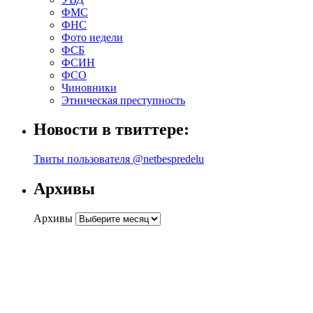
ФМС
ФНС
Фото недели
ФСБ
ФСИН
ФСО
Чиновники
Этническая преступность
Новости в твиттере:
Твиты пользователя @netbespredelu
Архивы
Архивы