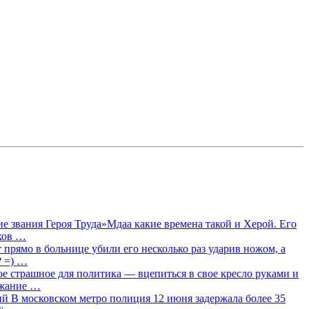
 звания Героя Труда»Мдаа какие времена такой и Херой. Его
лков …
прямо в больнице убили его несколько раз ударив ножом, а
? =) …
ое страшное для политика — вцепиться в свое кресло руками и
ржание …
 В московском метро полиция 12 июня задержала более 35