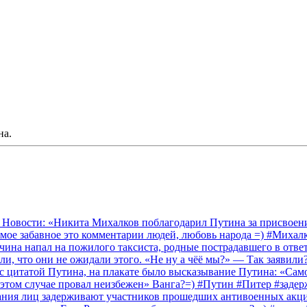
на.
 Новости: «Никита Михалков поблагодарил Путина за присвоение
амое забавное это комментарии людей, любовь народа =) #Миха
на напал на пожилого таксиста, родные пострадавшего в ответ 
и, что они не ожидали этого. «Не ну а чёё мы?» — Так заявили
 с цитатой Путина, на плакате было высказывание Путина: «Сам
 этом случае провал неизбежен» Ванга?=) #Путин #Питер #заде
ания лиц задерживают участников прошедших антивоенных акций