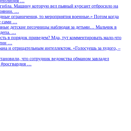
о #полиция …
огибла. Машину которую вел пьяный курсант отбросило на
тоянии. …
идные ограничения, то мероприятия военные.» Потом когда
е сами …
азные детские песочницы наблюдая за детьми… Мальчик в
сдепа. …
сть в порядок приведем? Мда, тут комментировать мало-что
утин …
рана и отрицательным интеллектом. «Голосуешь за худого, –
тановили, что сотрудник ведомства обманом завладел
… #росгвардия …