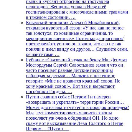
пьяный курсант отбросило на тротуар на
пешеходов. Женщина упала в Неву и её
госпитализирована с многочисленными травмами
в тяжёлом состоянии. …
Крымский чиновник Алексей Михайловский,
открывая курортный сезон: «У нас как не понос,
так золотуха: то ковидные ограничения, то
мероприятия военные.» Потом когда проспался/
протрезвел/отпустило он заявил, что его не так
поняли и имел ввиду он другое… Слушайте сами,
решайте сами …
Рубрика: «Сказочный чудак на букву М»: Депутат
Мосгордумы Сергей Савостьянов заявил что он
часто посещает разные детские песочницы
наблюдая за детьми… Мальчик в песочнице
говорит: «Мне не нравится красный совок. Не
хочу красный совок!». Вот так и вырастают
пособники Госдепа. …
Путин сравнил себя с Петром I и намерен
«возвращать и укреплять» территории России…
Может для начала то что есть в порядок приведем?
Мда, тут комментировать мало-что законы
позволяют уж очень обидчивый ОН. Но одно
скажу вот высказывание Лева Толстого о Петре
Первом… #Путин …