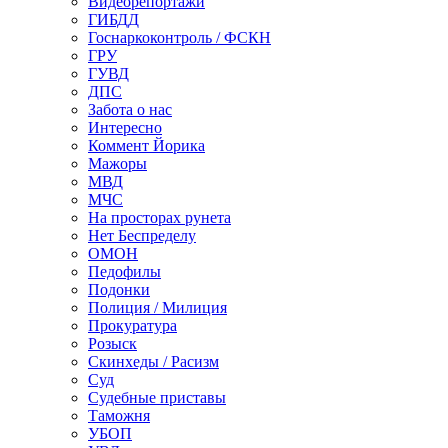
Видеорепортажи
ГИБДД
Госнаркоконтроль / ФСКН
ГРУ
ГУВД
ДПС
Забота о нас
Интересно
Коммент Йорика
Мажоры
МВД
МЧС
На просторах рунета
Нет Беспределу
ОМОН
Педофилы
Подонки
Полиция / Милиция
Прокуратура
Розыск
Скинхеды / Расизм
Суд
Судебные приставы
Таможня
УБОП