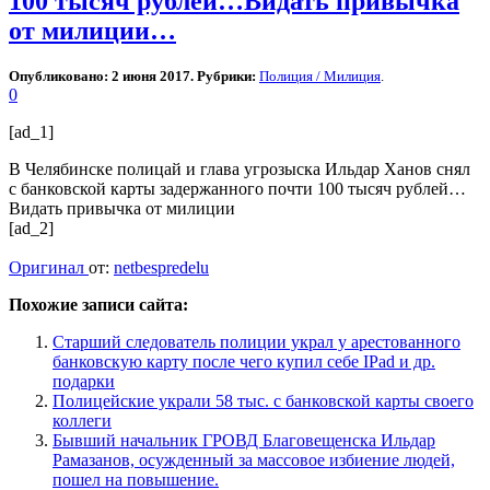
100 тысяч рублей…Видать привычка
от милиции…
Опубликовано: 2 июня 2017. Рубрики:
Полиция / Милиция
.
0
[ad_1]
В Челябинске полицай и глава угрозыска Ильдар Ханов снял
с банковской карты задержанного почти 100 тысяч рублей…
Видать привычка от милиции
[ad_2]
Оригинал
от:
netbespredelu
Похожие записи сайта:
Старший следователь полиции украл у арестованного
банковскую карту после чего купил себе IPad и др.
подарки
Полицейские украли 58 тыс. с банковской карты своего
коллеги
Бывший начальник ГРОВД Благовещенска Ильдар
Рамазанов, осужденный за массовое избиение людей,
пошел на повышение.