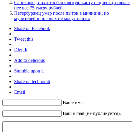
Санитарка, похитив банковскую карту пациента, сняла с
нее все 75 тысяч рублей
Петербуржец умер после пыток в милиции, но
мучителей в погонах не могут найти.
Share on Facebook
Tweet this
Digg It
Add to delicious
Stumble upon it
Share on technorati
Email
Ваше имя.
Ваш e-mail (не публикуется).