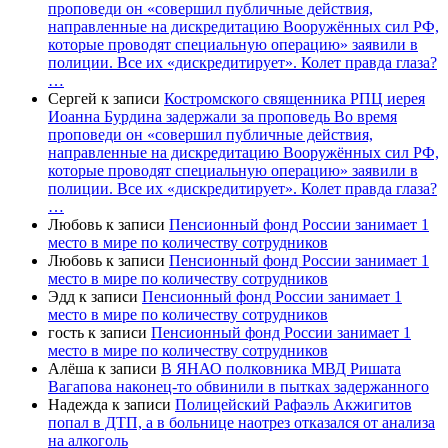
проповеди он «совершил публичные действия,
направленные на дискредитацию Вооружённых сил РФ,
которые проводят специальную операцию» заявили в
полиции. Все их «дискредитирует». Колет правда глаза?
…
Сергей
к записи
Костромского священника РПЦ иерея
Иоанна Бурдина задержали за проповедь Во время
проповеди он «совершил публичные действия,
направленные на дискредитацию Вооружённых сил РФ,
которые проводят специальную операцию» заявили в
полиции. Все их «дискредитирует». Колет правда глаза?
…
Любовь
к записи
Пенсионный фонд России занимает 1
место в мире по количеству сотрудников
Любовь
к записи
Пенсионный фонд России занимает 1
место в мире по количеству сотрудников
Эдд
к записи
Пенсионный фонд России занимает 1
место в мире по количеству сотрудников
гость
к записи
Пенсионный фонд России занимает 1
место в мире по количеству сотрудников
Алёша
к записи
В ЯНАО полковника МВД Ришата
Вагапова наконец-то обвинили в пытках задержанного
Надежда
к записи
Полицейский Рафаэль Акжигитов
попал в ДТП, а в больнице наотрез отказался от анализа
на алкоголь