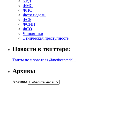
УВД
ФМС
ФНС
Фото недели
ФСБ
ФСИН
ФСО
Чиновники
Этническая преступность
Новости в твиттере:
Твиты пользователя @netbespredelu
Архивы
Архивы