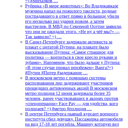
=) #Михалков …
Рубрика «В мире животных»: Во Владикавказе
мужчина напал на пожилого таксиста, родные
пострадавшего в ответ прямо в больнице убили
его несколько раз ударив ножом, а затем
выстрелив. В МВД по Северной Осетии заявили,
что они не ожидали этого. «Не ну а чёё мы?» —
Так заявили? =) …
В Санкт-Петербурге задержали активиста за
плакат с цитатой Путина, на плакате было
высказывание Путина: «Самое страшное для
политика — вцепиться в свое кресло руками и
зубами». Напомним, что было дальше у Путина:
«В этом случае провал неизбежен» Ванга?=)
#Путин #Питер #задержание …
В московском метро с помощью системы
распознавания лиц задерживают участников
прошедших антивоенных акций В московском
метро полиция 12 июня задержала более 35
человек, ранее участвовавших в акциях против
«спецоперации» Face Pay — для удобства, кого
полицаев? =) #метро #полиция …
В центре Петербурга пьяный курсант военного
института сбил девушку. Пассажирка автомобиля
на вид 17-18 лет погибла. Машину которую вел