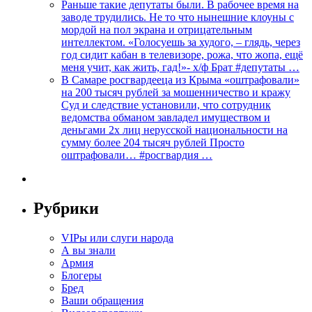
Раньше такие депутаты были. В рабочее время на
заводе трудились. Не то что нынешние клоуны с
мордой на пол экрана и отрицательным
интеллектом. «Голосуешь за худого, – глядь, через
год сидит кабан в телевизоре, рожа, что жопа, ещё
меня учит, как жить, гад!»- х/ф Брат #депутаты …
В Самаре росгвардееца из Крыма «оштрафовали»
на 200 тысяч рублей за мошенничество и кражу
Суд и следствие установили, что сотрудник
ведомства обманом завладел имуществом и
деньгами 2х лиц нерусской национальности на
сумму более 204 тысяч рублей Просто
оштрафовали… #росгвардия …
Рубрики
VIPы или слуги народа
А вы знали
Армия
Блогеры
Бред
Ваши обращения