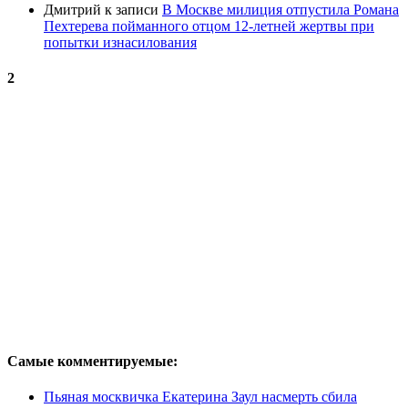
Дмитрий
к записи
В Москве милиция отпустила Романа
Пехтерева пойманного отцом 12-летней жертвы при
попытки изнасилования
2
Самые комментируемые:
Пьяная москвичка Екатерина Заул насмерть сбила