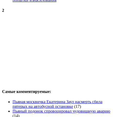
попытки изнасилования
2
Самые комментируемые:
Пьяная москвичка Екатерина Заул насмерть сбила
пятерых на автобусной остановке
(17)
Пьяный подонок спровоцировал чудовищную аварию
(14)