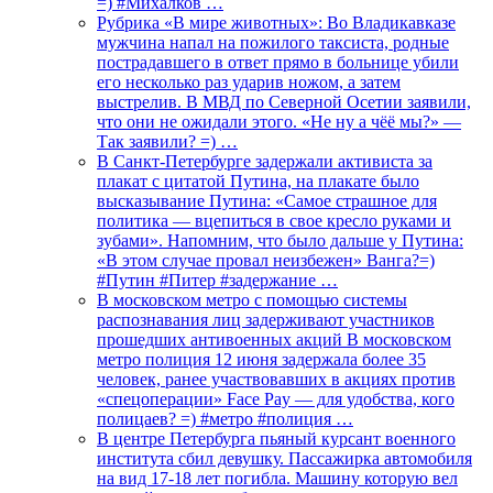
=) #Михалков …
Рубрика «В мире животных»: Во Владикавказе
мужчина напал на пожилого таксиста, родные
пострадавшего в ответ прямо в больнице убили
его несколько раз ударив ножом, а затем
выстрелив. В МВД по Северной Осетии заявили,
что они не ожидали этого. «Не ну а чёё мы?» —
Так заявили? =) …
В Санкт-Петербурге задержали активиста за
плакат с цитатой Путина, на плакате было
высказывание Путина: «Самое страшное для
политика — вцепиться в свое кресло руками и
зубами». Напомним, что было дальше у Путина:
«В этом случае провал неизбежен» Ванга?=)
#Путин #Питер #задержание …
В московском метро с помощью системы
распознавания лиц задерживают участников
прошедших антивоенных акций В московском
метро полиция 12 июня задержала более 35
человек, ранее участвовавших в акциях против
«спецоперации» Face Pay — для удобства, кого
полицаев? =) #метро #полиция …
В центре Петербурга пьяный курсант военного
института сбил девушку. Пассажирка автомобиля
на вид 17-18 лет погибла. Машину которую вел