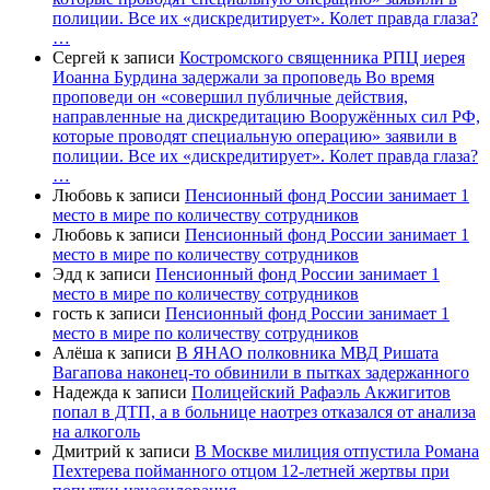
полиции. Все их «дискредитирует». Колет правда глаза?
…
Сергей
к записи
Костромского священника РПЦ иерея
Иоанна Бурдина задержали за проповедь Во время
проповеди он «совершил публичные действия,
направленные на дискредитацию Вооружённых сил РФ,
которые проводят специальную операцию» заявили в
полиции. Все их «дискредитирует». Колет правда глаза?
…
Любовь
к записи
Пенсионный фонд России занимает 1
место в мире по количеству сотрудников
Любовь
к записи
Пенсионный фонд России занимает 1
место в мире по количеству сотрудников
Эдд
к записи
Пенсионный фонд России занимает 1
место в мире по количеству сотрудников
гость
к записи
Пенсионный фонд России занимает 1
место в мире по количеству сотрудников
Алёша
к записи
В ЯНАО полковника МВД Ришата
Вагапова наконец-то обвинили в пытках задержанного
Надежда
к записи
Полицейский Рафаэль Акжигитов
попал в ДТП, а в больнице наотрез отказался от анализа
на алкоголь
Дмитрий
к записи
В Москве милиция отпустила Романа
Пехтерева пойманного отцом 12-летней жертвы при