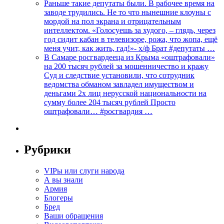
Раньше такие депутаты были. В рабочее время на
заводе трудились. Не то что нынешние клоуны с
мордой на пол экрана и отрицательным
интеллектом. «Голосуешь за худого, – глядь, через
год сидит кабан в телевизоре, рожа, что жопа, ещё
меня учит, как жить, гад!»- х/ф Брат #депутаты …
В Самаре росгвардееца из Крыма «оштрафовали»
на 200 тысяч рублей за мошенничество и кражу
Суд и следствие установили, что сотрудник
ведомства обманом завладел имуществом и
деньгами 2х лиц нерусской национальности на
сумму более 204 тысяч рублей Просто
оштрафовали… #росгвардия …
Рубрики
VIPы или слуги народа
А вы знали
Армия
Блогеры
Бред
Ваши обращения