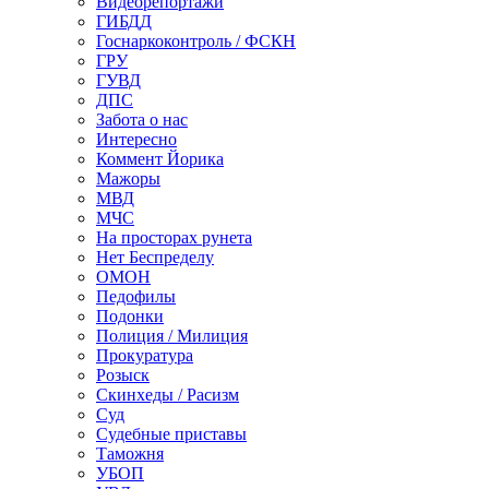
Видеорепортажи
ГИБДД
Госнаркоконтроль / ФСКН
ГРУ
ГУВД
ДПС
Забота о нас
Интересно
Коммент Йорика
Мажоры
МВД
МЧС
На просторах рунета
Нет Беспределу
ОМОН
Педофилы
Подонки
Полиция / Милиция
Прокуратура
Розыск
Скинхеды / Расизм
Суд
Судебные приставы
Таможня
УБОП