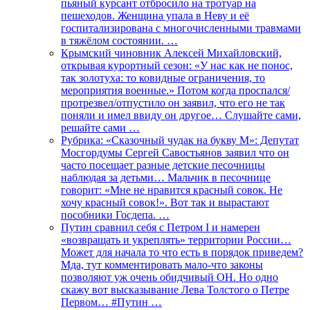
пьяный курсант отбросило на тротуар на
пешеходов. Женщина упала в Неву и её
госпитализирована с многочисленными травмами
в тяжёлом состоянии. …
Крымский чиновник Алексей Михайловский,
открывая курортный сезон: «У нас как не понос,
так золотуха: то ковидные ограничения, то
мероприятия военные.» Потом когда проспался/
протрезвел/отпустило он заявил, что его не так
поняли и имел ввиду он другое… Слушайте сами,
решайте сами …
Рубрика: «Сказочный чудак на букву М»: Депутат
Мосгордумы Сергей Савостьянов заявил что он
часто посещает разные детские песочницы
наблюдая за детьми… Мальчик в песочнице
говорит: «Мне не нравится красный совок. Не
хочу красный совок!». Вот так и вырастают
пособники Госдепа. …
Путин сравнил себя с Петром I и намерен
«возвращать и укреплять» территории России…
Может для начала то что есть в порядок приведем?
Мда, тут комментировать мало-что законы
позволяют уж очень обидчивый ОН. Но одно
скажу вот высказывание Лева Толстого о Петре
Первом… #Путин …