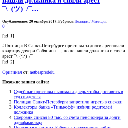
нашли должника и сняли арест
¯\_(ツ)_/¯…
Опубликовано: 20 октября 2017. Рубрики:
Полиция / Милиция
.
0
[ad_1]
#Пятница: В Санкт-Петербурге приставы за долги арестовали
квартиру дочери Собянина… , но не нашли должника и сняли
арест ¯\_(ツ)_/¯
[ad_2]
Оригинал
от:
netbespredelu
Похожие записи сайта:
Судебные приставы выломали дверь чтобы доставить в
суд свидетеля
Полицаи Санкт-Петербурга запретили играть в снежки
Коллекторы банка «Тинькофф» избили родителей
должника
Сбербанк списал 80 тыс. со счета пенсионера за долги
однофамильца
Продается квартира. Бабушка, пережившая войну,