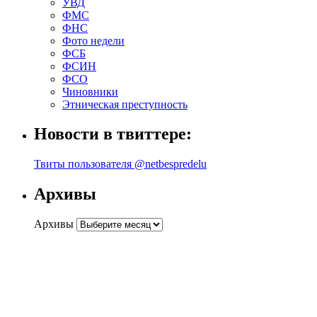
УВД
ФМС
ФНС
Фото недели
ФСБ
ФСИН
ФСО
Чиновники
Этническая преступность
Новости в твиттере:
Твиты пользователя @netbespredelu
Архивы
Архивы