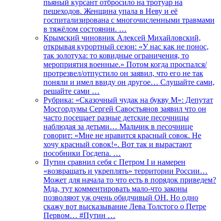
пьяный курсант отбросило на тротуар на
пешеходов. Женщина упала в Неву и её
госпитализирована с многочисленными травмами
в тяжёлом состоянии. …
Крымский чиновник Алексей Михайловский,
открывая курортный сезон: «У нас как не понос,
так золотуха: то ковидные ограничения, то
мероприятия военные.» Потом когда проспался/
протрезвел/отпустило он заявил, что его не так
поняли и имел ввиду он другое… Слушайте сами,
решайте сами …
Рубрика: «Сказочный чудак на букву М»: Депутат
Мосгордумы Сергей Савостьянов заявил что он
часто посещает разные детские песочницы
наблюдая за детьми… Мальчик в песочнице
говорит: «Мне не нравится красный совок. Не
хочу красный совок!». Вот так и вырастают
пособники Госдепа. …
Путин сравнил себя с Петром I и намерен
«возвращать и укреплять» территории России…
Может для начала то что есть в порядок приведем?
Мда, тут комментировать мало-что законы
позволяют уж очень обидчивый ОН. Но одно
скажу вот высказывание Лева Толстого о Петре
Первом… #Путин …