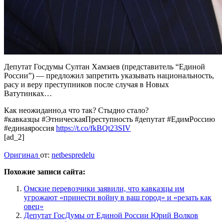
Депутат Госдумы Султан Хамзаев (представитель “Единой
России”) — предложил запретить указывать национальность,
расу и веру преступников после случая в Новых
Ватутинках…
Как неожиданно,а что так? Стыдно стало?
#кавказцы #ЭтническаяПреступность #депутат #ЕдимРоссию
#единаяроссия
https://t.co/fkBQt23SIV
[ad_2]
Оригинал
от:
netbespredelu
Похожие записи сайта:
Омские перевозчики заявили, что кавказцы им
угрожают «принести войну в ваш город» и «резать как
овец»
Депутат ГосДумы от Единой России Юрий Волков