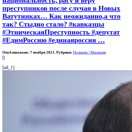
национальность, расу и веру
преступников после случая в Новых
Ватутинках… Как неожиданно,а что
так? Стыдно стало? #кавказцы
#ЭтническаяПреступность #депутат
#ЕдимРоссию #единаяроссия …
Опубликовано: 7 ноября 2021. Рубрики:
Полиция / Милиция
.
0
[ad_1]