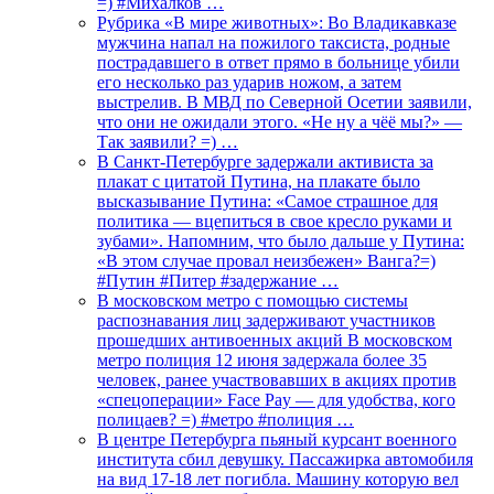
=) #Михалков …
Рубрика «В мире животных»: Во Владикавказе
мужчина напал на пожилого таксиста, родные
пострадавшего в ответ прямо в больнице убили
его несколько раз ударив ножом, а затем
выстрелив. В МВД по Северной Осетии заявили,
что они не ожидали этого. «Не ну а чёё мы?» —
Так заявили? =) …
В Санкт-Петербурге задержали активиста за
плакат с цитатой Путина, на плакате было
высказывание Путина: «Самое страшное для
политика — вцепиться в свое кресло руками и
зубами». Напомним, что было дальше у Путина:
«В этом случае провал неизбежен» Ванга?=)
#Путин #Питер #задержание …
В московском метро с помощью системы
распознавания лиц задерживают участников
прошедших антивоенных акций В московском
метро полиция 12 июня задержала более 35
человек, ранее участвовавших в акциях против
«спецоперации» Face Pay — для удобства, кого
полицаев? =) #метро #полиция …
В центре Петербурга пьяный курсант военного
института сбил девушку. Пассажирка автомобиля
на вид 17-18 лет погибла. Машину которую вел