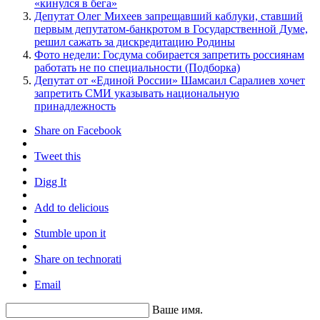
«кинулся в бега»
Депутат Олег Михеев запрещавший каблуки, ставший
первым депутатом-банкротом в Государственной Думе,
решил сажать за дискредитацию Родины
Фото недели: Госдума собирается запретить россиянам
работать не по специальности (Подборка)
Депутат от «Единой России» Шамсаил Саралиев хочет
запретить СМИ указывать национальную
принадлежность
Share on Facebook
Tweet this
Digg It
Add to delicious
Stumble upon it
Share on technorati
Email
Ваше имя.