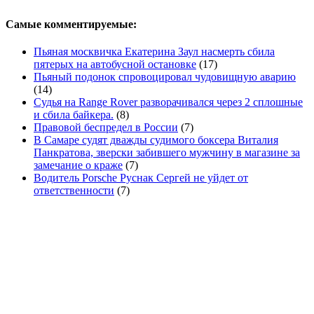
Самые комментируемые:
Пьяная москвичка Екатерина Заул насмерть сбила
пятерых на автобусной остановке
(17)
Пьяный подонок спровоцировал чудовищную аварию
(14)
Судья на Range Rover разворачивался через 2 сплошные
и сбила байкера.
(8)
Правовой беспредел в России
(7)
В Самаре судят дважды судимого боксера Виталия
Панкратова, зверски забившего мужчину в магазине за
замечание о краже
(7)
Водитель Porsche Руснак Сергей не уйдет от
ответственности
(7)