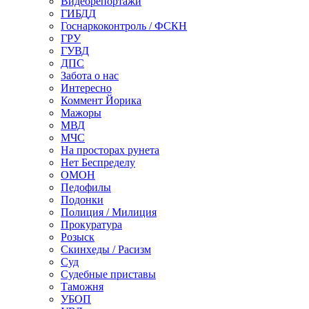
Видеорепортажи
ГИБДД
Госнаркоконтроль / ФСКН
ГРУ
ГУВД
ДПС
Забота о нас
Интересно
Коммент Йорика
Мажоры
МВД
МЧС
На просторах рунета
Нет Беспределу
ОМОН
Педофилы
Подонки
Полиция / Милиция
Прокуратура
Розыск
Скинхеды / Расизм
Суд
Судебные приставы
Таможня
УБОП