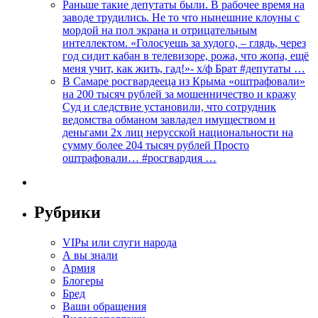
Раньше такие депутаты были. В рабочее время на
заводе трудились. Не то что нынешние клоуны с
мордой на пол экрана и отрицательным
интеллектом. «Голосуешь за худого, – глядь, через
год сидит кабан в телевизоре, рожа, что жопа, ещё
меня учит, как жить, гад!»- х/ф Брат #депутаты …
В Самаре росгвардееца из Крыма «оштрафовали»
на 200 тысяч рублей за мошенничество и кражу
Суд и следствие установили, что сотрудник
ведомства обманом завладел имуществом и
деньгами 2х лиц нерусской национальности на
сумму более 204 тысяч рублей Просто
оштрафовали… #росгвардия …
Рубрики
VIPы или слуги народа
А вы знали
Армия
Блогеры
Бред
Ваши обращения