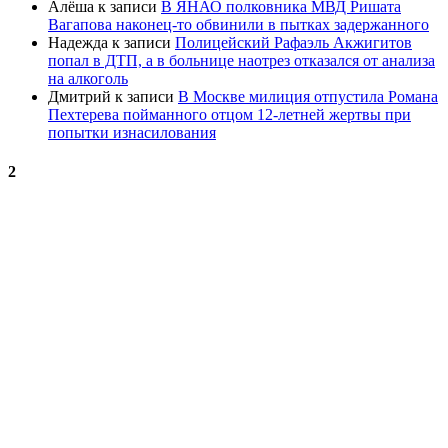
Алёша
к записи
В ЯНАО полковника МВД Ришата
Вагапова наконец-то обвинили в пытках задержанного
Надежда
к записи
Полицейский Рафаэль Акжигитов
попал в ДТП, а в больнице наотрез отказался от анализа
на алкоголь
Дмитрий
к записи
В Москве милиция отпустила Романа
Пехтерева пойманного отцом 12-летней жертвы при
попытки изнасилования
2