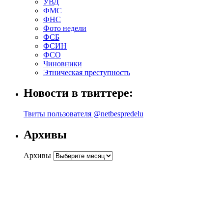
УВД
ФМС
ФНС
Фото недели
ФСБ
ФСИН
ФСО
Чиновники
Этническая преступность
Новости в твиттере:
Твиты пользователя @netbespredelu
Архивы
Архивы