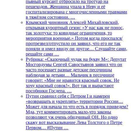
пьяный курсант отбросило на тротуар на
пешеходов. Женщина упала в Неву и её
госпитализирована с многочисленными травмами
в тяжёлом состоянии. …
Крымский чиновник Алексей Михайловский,
открывая курортный сезон: «У нас как не понос,
так золотуха: то ковидные ограничения, то
мероприятия военные.» Потом когда проспался/
протрезвел/отпустило он заявил, что его не так
поняли и имел ввиду он другое… Слушайте сами,
решайте сами …
Рубрика: «Сказочный чудак на букву М»: Депутат
Мосгордумы Сергей Савостьянов заявил что он
часто посещает разные детские песочницы
наблюдая за детьми… Мальчик в песочнице
говорит: «Мне не нравится красный совок. Не
хочу красный совок!». Вот так и вырастают
пособники Госдепа. …
Путин сравнил себя с Петром I и намерен
«возвращать и укреплять» территории России…
Может для начала то что есть в порядок приведем?
Мда, тут комментировать мало-что законы
позволяют уж очень обидчивый ОН. Но одно
скажу вот высказывание Лева Толстого о Петре
Первом… #Путин …