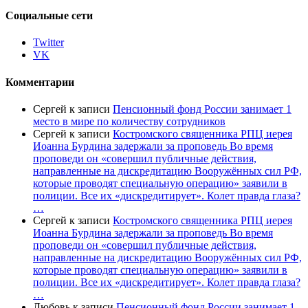
Социальные сети
Twitter
VK
Комментарии
Сергей
к записи
Пенсионный фонд России занимает 1
место в мире по количеству сотрудников
Сергей
к записи
Костромского священника РПЦ иерея
Иоанна Бурдина задержали за проповедь Во время
проповеди он «совершил публичные действия,
направленные на дискредитацию Вооружённых сил РФ,
которые проводят специальную операцию» заявили в
полиции. Все их «дискредитирует». Колет правда глаза?
…
Сергей
к записи
Костромского священника РПЦ иерея
Иоанна Бурдина задержали за проповедь Во время
проповеди он «совершил публичные действия,
направленные на дискредитацию Вооружённых сил РФ,
которые проводят специальную операцию» заявили в
полиции. Все их «дискредитирует». Колет правда глаза?
…
Любовь
к записи
Пенсионный фонд России занимает 1