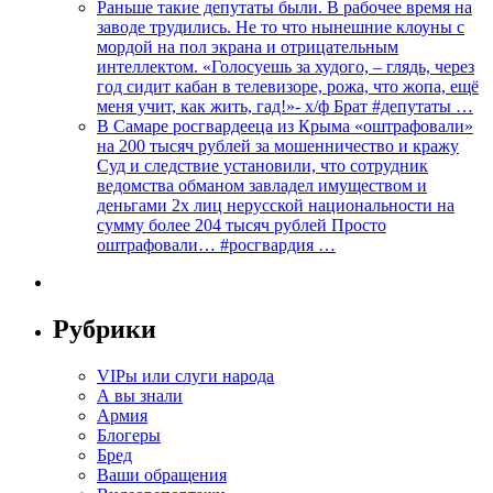
Раньше такие депутаты были. В рабочее время на
заводе трудились. Не то что нынешние клоуны с
мордой на пол экрана и отрицательным
интеллектом. «Голосуешь за худого, – глядь, через
год сидит кабан в телевизоре, рожа, что жопа, ещё
меня учит, как жить, гад!»- х/ф Брат #депутаты …
В Самаре росгвардееца из Крыма «оштрафовали»
на 200 тысяч рублей за мошенничество и кражу
Суд и следствие установили, что сотрудник
ведомства обманом завладел имуществом и
деньгами 2х лиц нерусской национальности на
сумму более 204 тысяч рублей Просто
оштрафовали… #росгвардия …
Рубрики
VIPы или слуги народа
А вы знали
Армия
Блогеры
Бред
Ваши обращения