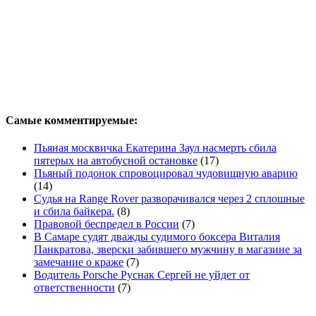
Самые комментируемые:
Пьяная москвичка Екатерина Заул насмерть сбила
пятерых на автобусной остановке
(17)
Пьяный подонок спровоцировал чудовищную аварию
(14)
Судья на Range Rover разворачивался через 2 сплошные
и сбила байкера.
(8)
Правовой беспредел в России
(7)
В Самаре судят дважды судимого боксера Виталия
Панкратова, зверски забившего мужчину в магазине за
замечание о краже
(7)
Водитель Porsche Руснак Сергей не уйдет от
ответственности
(7)