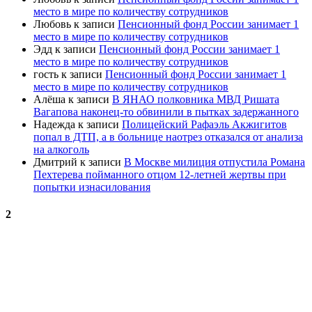
место в мире по количеству сотрудников
Любовь
к записи
Пенсионный фонд России занимает 1
место в мире по количеству сотрудников
Эдд
к записи
Пенсионный фонд России занимает 1
место в мире по количеству сотрудников
гость
к записи
Пенсионный фонд России занимает 1
место в мире по количеству сотрудников
Алёша
к записи
В ЯНАО полковника МВД Ришата
Вагапова наконец-то обвинили в пытках задержанного
Надежда
к записи
Полицейский Рафаэль Акжигитов
попал в ДТП, а в больнице наотрез отказался от анализа
на алкоголь
Дмитрий
к записи
В Москве милиция отпустила Романа
Пехтерева пойманного отцом 12-летней жертвы при
попытки изнасилования
2