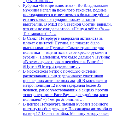
=) #Михалков …
Рубрика «В мире животных»: Во Владикавказе
мужчина напал на пожилого таксиста, родные
пострадавшего в ответ прямо в больнице убили
его несколько раз ударив ножом, а затем
выстрелив. В МВД по Северной Осетии заявили,
что они не ожидали этого. «Не ну а чёё мы?» —
Так заявили? =) …
В Санкт-Петербурге задержали активиста за
плакат с цитатой Путина, на плакате было
высказывание Путина: «Самое страшное для
политика — вцепиться в свое кресло руками и
зубами». Напомним, что было дальше у Путина:
«В этом случае провал неизбежен» Ванга?=)
#Путин #Питер #задержание …
В московском метро с помощью системы
распознавания лиц задерживают участников
прошедших антивоенных акций В московском
метро полиция 12 июня задержала более 35
человек, ранее участвовавших в акциях против
«спецоперации» Face Pay — для удобства, кого
полицаев? =) #метро #полиция …
В центре Петербурга пьяный курсант военного
института сбил девушку. Пассажирка автомобиля
на вид 17-18 лет погибла. Машину которую вел