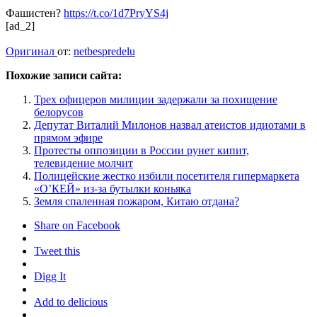
Фашистен?
https://t.co/1d7PryYS4j
[ad_2]
Оригинал
от:
netbespredelu
Похожие записи сайта:
Трех офицеров милиции задержали за похищение
белорусов
Депутат Виталий Милонов назвал атеистов идиотами в
прямом эфире
Протесты оппозиции в России рунет кипит,
телевидение молчит
Полицейские жестко избили посетителя гипермаркета
«О’КЕЙ» из-за бутылки коньяка
Земля спаленная пожаром, Китаю отдана?
Share on Facebook
Tweet this
Digg It
Add to delicious