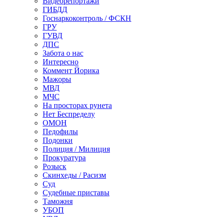
Видеорепортажи
ГИБДД
Госнаркоконтроль / ФСКН
ГРУ
ГУВД
ДПС
Забота о нас
Интересно
Коммент Йорика
Мажоры
МВД
МЧС
На просторах рунета
Нет Беспределу
ОМОН
Педофилы
Подонки
Полиция / Милиция
Прокуратура
Розыск
Скинхеды / Расизм
Суд
Судебные приставы
Таможня
УБОП