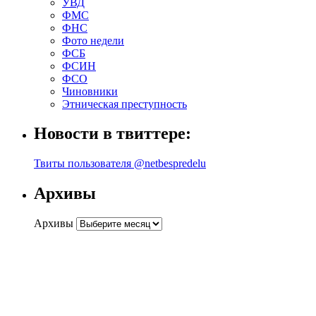
УВД
ФМС
ФНС
Фото недели
ФСБ
ФСИН
ФСО
Чиновники
Этническая преступность
Новости в твиттере:
Твиты пользователя @netbespredelu
Архивы
Архивы