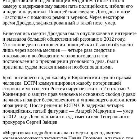
Его доставили в отдел полиции «Юдино». После этого в
камеру к задержанному зашли пять полицейских, избили его
и надели наручники. Полицейские связали Дроздова в позе
«ласточка» с помощью ремня и веревок. Через некоторое
время Дроздов, зафиксированный в такой позе, умер.
Видеозапись смерти Дроздова была опубликована в интернете
и вызвалоа большой общественный резонанс в 2012 году.
Уголовное дело в отношении полицейских было возбуждено
лишь через восемь месяцев — четыре раза следствие
отказывало в возбуждении уголовного дела и три
постановления о прекращении уголовного дела, были
признаны судом незаконными и необоснованными.
Брат погибшего подал жалобу в Европейский суд по правам
человека. ЕСПЧ коммуницировал жалобу потерпевшей
стороны и указал, что Россия нарушает статью 2 и статью 3
Конвенции о защите прав человека и основных свобод (право
на жизнь и запрет бесчеловечного и унижающего достоинство
обращения). После решения ЕСПЧ СК задержал четырех
полицейских, пятый фигурант — Андрей Маркунин — умер
в 2012 году. Дело направил в суд заместитель Генерального
прокурора Сергей Зайцев.
«Медиазона» подробно писала о смерти преподавателя
железнодорожного техникума Павла Дроздова, а также о том,