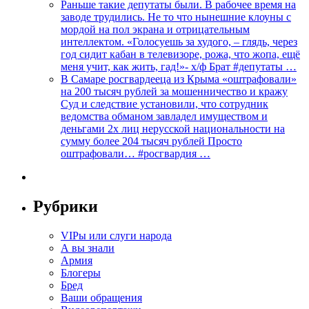
Раньше такие депутаты были. В рабочее время на
заводе трудились. Не то что нынешние клоуны с
мордой на пол экрана и отрицательным
интеллектом. «Голосуешь за худого, – глядь, через
год сидит кабан в телевизоре, рожа, что жопа, ещё
меня учит, как жить, гад!»- х/ф Брат #депутаты …
В Самаре росгвардееца из Крыма «оштрафовали»
на 200 тысяч рублей за мошенничество и кражу
Суд и следствие установили, что сотрудник
ведомства обманом завладел имуществом и
деньгами 2х лиц нерусской национальности на
сумму более 204 тысяч рублей Просто
оштрафовали… #росгвардия …
Рубрики
VIPы или слуги народа
А вы знали
Армия
Блогеры
Бред
Ваши обращения