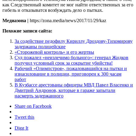
как Следственный комитет не мог найти ответственных за его
гибель и отказыватся возбуждать дело о пытках.
Медиазона |
https://zona.media/news/2017/11/29/kaz
Похожие записи сайта:
За содействие педофилу Кириллу Дроздову-Тихомирову
задержаны полицейские
«Сторожевой контроль» и его жертвы
Суд пожалел «неизлечимо больного»: генерал Жидков
получил условный срок за сокрытие убийства!
Рабочий «Олимпстроя», пожаловавшийся на пытки и
изнасилование в полиции, приговорен к 300 часам
работ
В Кузбассе арестованы офицеры МВД Павел Власенко и
Дмитрий Андронов, которые в гараже запытали
насмерть задержанного
Share on Facebook
Tweet this
Digg It