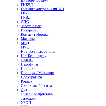
Видеорепортажи
ГИБДД
Госнаркоконтроль / ФСКН
ГРУ
ГУВД
ДПС
Забота о нас
Интересно
Коммент Йорика
Мажоры
МВД
МЧС
На просторах рунета
Нет Беспределу
ОМОН
Педофилы
Подонки
Полиция / Милиция
Прокуратура
Розыск
Скинхеды / Расизм
Суд
Судебные приставы
Таможня
УБОП