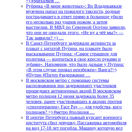
=) #Михалков …
Рубрика «В мире животных»: Во Владикавказе
мужчина напал на пожилого таксиста, родные
пострадавшего в ответ прямо в больнице убили
его несколько раз ударив ножом, а затем
выстрелив. В МВД по Северной Осетии заявили,
что они не ожидали этого. «Не ну а чёё мы?» —
Так заявили? =) …
В Санкт-Петербурге задержали активиста за
плакат с цитатой Путина, на плакате было
высказывание Путина: «Самое страшное для
политика — вцепиться в свое кресло руками и
зубами». Напомним, что было дальше у Путина:
«В этом случае провал неизбежен» Ванга?=)
#Путин #Питер #задержание …
В московском метро с помощью системы
распознавания лиц задерживают участников
прошедших антивоенных акций В московском
метро полиция 12 июня задержала более 35
человек, ранее участвовавших в акциях против
«спецоперации» Face Pay — для удобства, кого
полицаев? =) #метро #полиция …
В центре Петербурга пьяный курсант военного
института сбил девушку. Пассажирка автомобиля
на вид 17-18 лет погибла. Машину которую вел