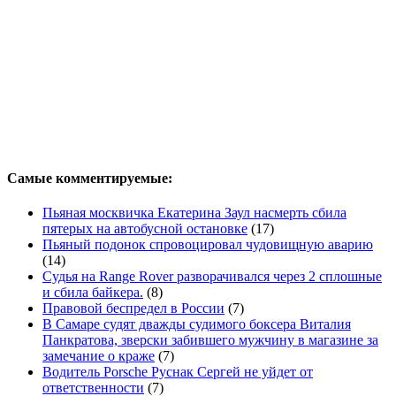
Самые комментируемые:
Пьяная москвичка Екатерина Заул насмерть сбила
пятерых на автобусной остановке
(17)
Пьяный подонок спровоцировал чудовищную аварию
(14)
Судья на Range Rover разворачивался через 2 сплошные
и сбила байкера.
(8)
Правовой беспредел в России
(7)
В Самаре судят дважды судимого боксера Виталия
Панкратова, зверски забившего мужчину в магазине за
замечание о краже
(7)
Водитель Porsche Руснак Сергей не уйдет от
ответственности
(7)