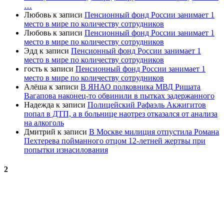
…
Любовь
к записи
Пенсионный фонд России занимает 1
место в мире по количеству сотрудников
Любовь
к записи
Пенсионный фонд России занимает 1
место в мире по количеству сотрудников
Эдд
к записи
Пенсионный фонд России занимает 1
место в мире по количеству сотрудников
гость
к записи
Пенсионный фонд России занимает 1
место в мире по количеству сотрудников
Алёша
к записи
В ЯНАО полковника МВД Ришата
Вагапова наконец-то обвинили в пытках задержанного
Надежда
к записи
Полицейский Рафаэль Акжигитов
попал в ДТП, а в больнице наотрез отказался от анализа
на алкоголь
Дмитрий
к записи
В Москве милиция отпустила Романа
Пехтерева пойманного отцом 12-летней жертвы при
попытки изнасилования
2