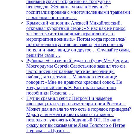
пьяный курсант отбросило на тротуар на
пешеходов. Женщина упала в Неву и её
госпитализирована с многочисленными травмами
в тяжёлом состоянии. …
Крымский чиновник Алексей Михайловский,
открывая курортный сезон: «У нас как не понос,
так золотуха: то ковидные ограничения, то
мероприятия военные.» Потом когда проспался/
протрезвел/отпустило он заявил, что его не так
поняли и имел ввиду он другое… Слушайте сами,
решайте сами …
Рубрика: «Сказочный чудак на букву М»: Депутат
Мосгордумы Сергей Савостьянов заявил что он
часто посещает разные детские песочницы
наблюдая за детьми… Мальчик в песочнице
говорит: «Мне не нравится красный совок. Не
хочу красный совок!». Вот так и вырастают
пособники Госдепа. …
Путин сравнил себя с Петром I и намерен
«возвращать и укреплять» территории России…
Может для начала то что есть в порядок приведем?
Мда, тут комментировать мало-что законы
позволяют уж очень обидчивый ОН. Но одно
скажу вот высказывание Лева Толстого о Петре
Первом… #Путин …