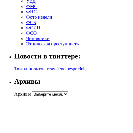
УВД
ФМС
ФНС
Фото недели
ФСБ
ФСИН
ФСО
Чиновники
Этническая преступность
Новости в твиттере:
Твиты пользователя @netbespredelu
Архивы
Архивы