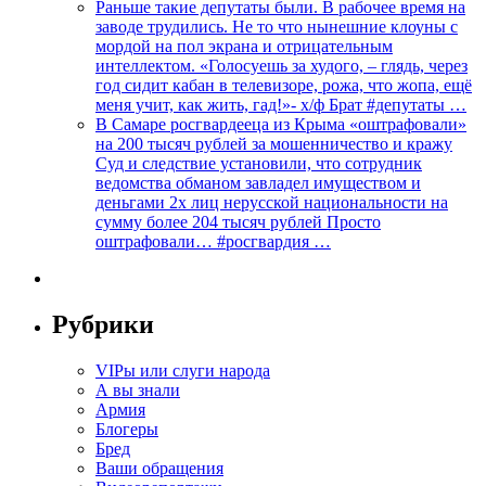
Раньше такие депутаты были. В рабочее время на
заводе трудились. Не то что нынешние клоуны с
мордой на пол экрана и отрицательным
интеллектом. «Голосуешь за худого, – глядь, через
год сидит кабан в телевизоре, рожа, что жопа, ещё
меня учит, как жить, гад!»- х/ф Брат #депутаты …
В Самаре росгвардееца из Крыма «оштрафовали»
на 200 тысяч рублей за мошенничество и кражу
Суд и следствие установили, что сотрудник
ведомства обманом завладел имуществом и
деньгами 2х лиц нерусской национальности на
сумму более 204 тысяч рублей Просто
оштрафовали… #росгвардия …
Рубрики
VIPы или слуги народа
А вы знали
Армия
Блогеры
Бред
Ваши обращения