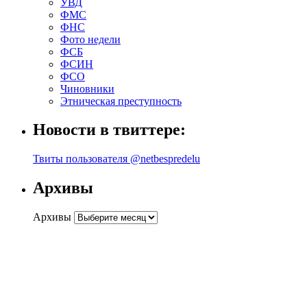
УВД
ФМС
ФНС
Фото недели
ФСБ
ФСИН
ФСО
Чиновники
Этническая преступность
Новости в твиттере:
Твиты пользователя @netbespredelu
Архивы
Архивы