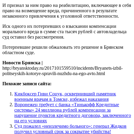
И признал за ним право на реабилитацию, включающее в себя
право на возмещение вреда, причиненного в результате
незаконного привлечения к уголовной ответственности.
Иск одного их потерпевших о взыскании компенсации
морального вреда в сумме ста тысяч рублей с автовладельца
суд оставил без рассмотрения.
Потерпевшие решили обжаловать это решение в Брянском
областном суде.
Новости Брянска |
http://bryansktoday.ru/2017101559510/incidents/Bryanets-izbil-
politseyskih-kotorye-spravili-nuzhdu-na-ego-avto.html
Похожие записи сайта:
Кикбоксер Гиви Соцук, осквернивший памятник
военным врачам в Томске, избежал наказания
Воронежец требует с банка «Тинькофф Кредитные
системы» 24 миллиона рублей компенсации за
нарушение пунктов кредитного договора, заключенного
на его условиях
Суд пожалел «неизлечимо больного»: генерал Жидков
получил условный срок за сокрытие убийства!