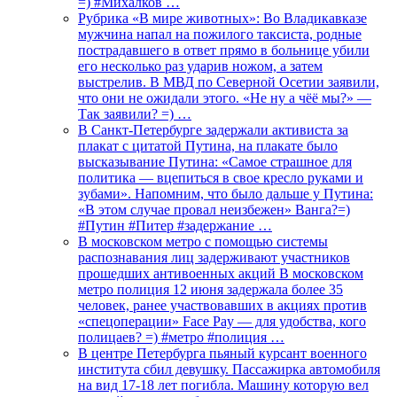
=) #Михалков …
Рубрика «В мире животных»: Во Владикавказе
мужчина напал на пожилого таксиста, родные
пострадавшего в ответ прямо в больнице убили
его несколько раз ударив ножом, а затем
выстрелив. В МВД по Северной Осетии заявили,
что они не ожидали этого. «Не ну а чёё мы?» —
Так заявили? =) …
В Санкт-Петербурге задержали активиста за
плакат с цитатой Путина, на плакате было
высказывание Путина: «Самое страшное для
политика — вцепиться в свое кресло руками и
зубами». Напомним, что было дальше у Путина:
«В этом случае провал неизбежен» Ванга?=)
#Путин #Питер #задержание …
В московском метро с помощью системы
распознавания лиц задерживают участников
прошедших антивоенных акций В московском
метро полиция 12 июня задержала более 35
человек, ранее участвовавших в акциях против
«спецоперации» Face Pay — для удобства, кого
полицаев? =) #метро #полиция …
В центре Петербурга пьяный курсант военного
института сбил девушку. Пассажирка автомобиля
на вид 17-18 лет погибла. Машину которую вел