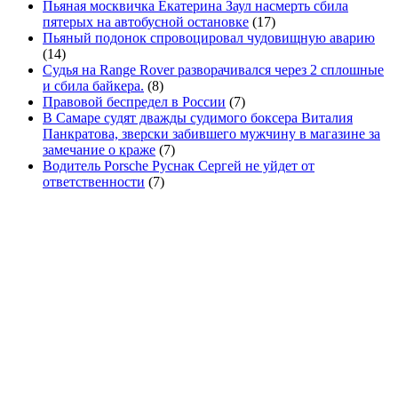
Пьяная москвичка Екатерина Заул насмерть сбила
пятерых на автобусной остановке
(17)
Пьяный подонок спровоцировал чудовищную аварию
(14)
Судья на Range Rover разворачивался через 2 сплошные
и сбила байкера.
(8)
Правовой беспредел в России
(7)
В Самаре судят дважды судимого боксера Виталия
Панкратова, зверски забившего мужчину в магазине за
замечание о краже
(7)
Водитель Porsche Руснак Сергей не уйдет от
ответственности
(7)