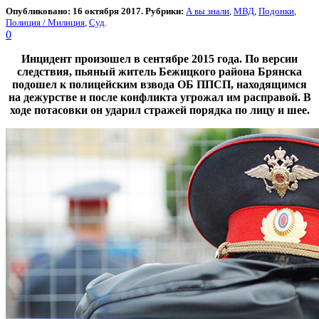
Опубликовано: 16 октября 2017. Рубрики:
А вы знали
,
МВД
,
Подонки
,
Полиция / Милиция
,
Суд
.
0
Инцидент произошел в сентябре 2015 года. По версии
следствия, пьяный житель Бежицкого района Брянска
подошел к полицейским взвода ОБ ППСП, находящимся
на дежурстве и после конфликта угрожал им расправой. В
ходе потасовки он ударил стражей порядка по лицу и шее.