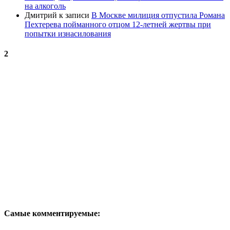
на алкоголь
Дмитрий
к записи
В Москве милиция отпустила Романа
Пехтерева пойманного отцом 12-летней жертвы при
попытки изнасилования
2
Самые комментируемые: