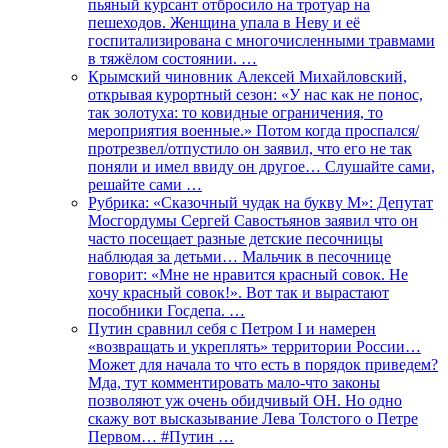
пьяный курсант отбросило на тротуар на
пешеходов. Женщина упала в Неву и её
госпитализирована с многочисленными травмами
в тяжёлом состоянии. …
Крымский чиновник Алексей Михайловский,
открывая курортный сезон: «У нас как не понос,
так золотуха: то ковидные ограничения, то
мероприятия военные.» Потом когда проспался/
протрезвел/отпустило он заявил, что его не так
поняли и имел ввиду он другое… Слушайте сами,
решайте сами …
Рубрика: «Сказочный чудак на букву М»: Депутат
Мосгордумы Сергей Савостьянов заявил что он
часто посещает разные детские песочницы
наблюдая за детьми… Мальчик в песочнице
говорит: «Мне не нравится красный совок. Не
хочу красный совок!». Вот так и вырастают
пособники Госдепа. …
Путин сравнил себя с Петром I и намерен
«возвращать и укреплять» территории России…
Может для начала то что есть в порядок приведем?
Мда, тут комментировать мало-что законы
позволяют уж очень обидчивый ОН. Но одно
скажу вот высказывание Лева Толстого о Петре
Первом… #Путин …