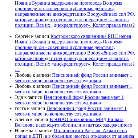
Иоанна Бурдина задержали за проповедь Во время
проповеди он «совершил публичные действия,
направленные на дискредитацию Вооружённых сил РФ,
которые проводят специальную операцию» заявили в
полиции. Все их «дискредитирует». Колет правда глаза?
…
Сергей
к записи
Костромского священника РПЦ иерея
Иоанна Бурдина задержали за проповедь Во время
проповеди он «совершил публичные действия,
направленные на дискредитацию Вооружённых сил РФ,
которые проводят специальную операцию» заявили в
полиции. Все их «дискредитирует». Колет правда глаза?
…
Любовь
к записи
Пенсионный фонд России занимает 1
место в мире по количеству сотрудников
Любовь
к записи
Пенсионный фонд России занимает 1
место в мире по количеству сотрудников
Эдд
к записи
Пенсионный фонд России занимает 1
место в мире по количеству сотрудников
гость
к записи
Пенсионный фонд России занимает 1
место в мире по количеству сотрудников
Алёша
к записи
В ЯНАО полковника МВД Ришата
Вагапова наконец-то обвинили в пытках задержанного
Надежда
к записи
Полицейский Рафаэль Акжигитов
попал в ДТП, а в больнице наотрез отказался от анализа