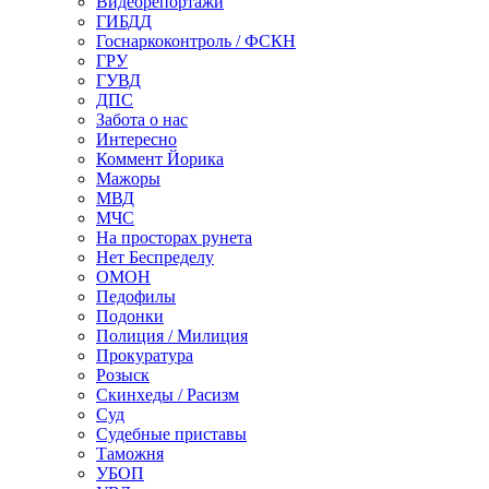
Видеорепортажи
ГИБДД
Госнаркоконтроль / ФСКН
ГРУ
ГУВД
ДПС
Забота о нас
Интересно
Коммент Йорика
Мажоры
МВД
МЧС
На просторах рунета
Нет Беспределу
ОМОН
Педофилы
Подонки
Полиция / Милиция
Прокуратура
Розыск
Скинхеды / Расизм
Суд
Судебные приставы
Таможня
УБОП