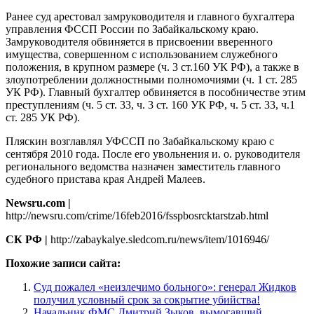
Ранее суд арестовал замруководителя и главного бухгалтера
управления ФССП России по Забайкальскому краю.
Замруководителя обвиняется в присвоении вверенного
имущества, совершенном с использованием служебного
положения, в крупном размере (ч. 3 ст.160 УК РФ), а также в
злоупотреблении должностными полномочиями (ч. 1 ст. 285
УК РФ). Главный бухгалтер обвиняется в пособничестве этим
преступлениям (ч. 5 ст. 33, ч. 3 ст. 160 УК РФ, ч. 5 ст. 33, ч.1
ст. 285 УК РФ).
Пляскин возглавлял УФССП по Забайкальскому краю с
сентября 2010 года. После его увольнения и. о. руководителя
регионального ведомства назначен заместитель главного
судебного пристава края Андрей Малеев.
Newsru.com |
http://newsru.com/crime/16feb2016/fsspbosrcktarstzab.html
СК РФ |
http://zabaykalye.sledcom.ru/news/item/1016946/
Похожие записи сайта:
Суд пожалел «неизлечимо больного»: генерал Жидков
получил условный срок за сокрытие убийства!
Начальник ФМС Дмитрий Зыков, вымогавший