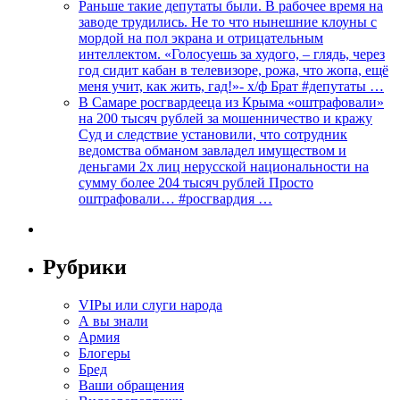
Раньше такие депутаты были. В рабочее время на
заводе трудились. Не то что нынешние клоуны с
мордой на пол экрана и отрицательным
интеллектом. «Голосуешь за худого, – глядь, через
год сидит кабан в телевизоре, рожа, что жопа, ещё
меня учит, как жить, гад!»- х/ф Брат #депутаты …
В Самаре росгвардееца из Крыма «оштрафовали»
на 200 тысяч рублей за мошенничество и кражу
Суд и следствие установили, что сотрудник
ведомства обманом завладел имуществом и
деньгами 2х лиц нерусской национальности на
сумму более 204 тысяч рублей Просто
оштрафовали… #росгвардия …
Рубрики
VIPы или слуги народа
А вы знали
Армия
Блогеры
Бред
Ваши обращения