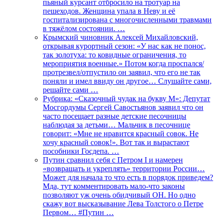
пьяный курсант отбросило на тротуар на
пешеходов. Женщина упала в Неву и её
госпитализирована с многочисленными травмами
в тяжёлом состоянии. …
Крымский чиновник Алексей Михайловский,
открывая курортный сезон: «У нас как не понос,
так золотуха: то ковидные ограничения, то
мероприятия военные.» Потом когда проспался/
протрезвел/отпустило он заявил, что его не так
поняли и имел ввиду он другое… Слушайте сами,
решайте сами …
Рубрика: «Сказочный чудак на букву М»: Депутат
Мосгордумы Сергей Савостьянов заявил что он
часто посещает разные детские песочницы
наблюдая за детьми… Мальчик в песочнице
говорит: «Мне не нравится красный совок. Не
хочу красный совок!». Вот так и вырастают
пособники Госдепа. …
Путин сравнил себя с Петром I и намерен
«возвращать и укреплять» территории России…
Может для начала то что есть в порядок приведем?
Мда, тут комментировать мало-что законы
позволяют уж очень обидчивый ОН. Но одно
скажу вот высказывание Лева Толстого о Петре
Первом… #Путин …