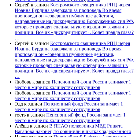
Сергей
к записи
Костромского священника РПЦ иерея
Иоанна Бурдина задержали за проповедь Во время
проповеди он «совершил публичные действия,
направленные на дискредитацию Вооружённых сил РФ,
которые проводят специальную операцию» заявили в
полиции. Все их «дискредитирует». Колет правда глаза?
…
Сергей
к записи
Костромского священника РПЦ иерея
Иоанна Бурдина задержали за проповедь Во время
проповеди он «совершил публичные действия,
направленные на дискредитацию Вооружённых сил РФ,
которые проводят специальную операцию» заявили в
полиции. Все их «дискредитирует». Колет правда глаза?
…
Любовь
к записи
Пенсионный фонд России занимает 1
место в мире по количеству сотрудников
Любовь
к записи
Пенсионный фонд России занимает 1
место в мире по количеству сотрудников
Эдд
к записи
Пенсионный фонд России занимает 1
место в мире по количеству сотрудников
гость
к записи
Пенсионный фонд России занимает 1
место в мире по количеству сотрудников
Алёша
к записи
В ЯНАО полковника МВД Ришата
Вагапова наконец-то обвинили в пытках задержанного
Надежда
к записи
Полицейский Рафаэль Акжигитов