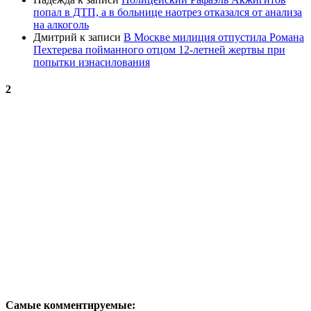
попал в ДТП, а в больнице наотрез отказался от анализа
на алкоголь
Дмитрий
к записи
В Москве милиция отпустила Романа
Пехтерева пойманного отцом 12-летней жертвы при
попытки изнасилования
2
Самые комментируемые: