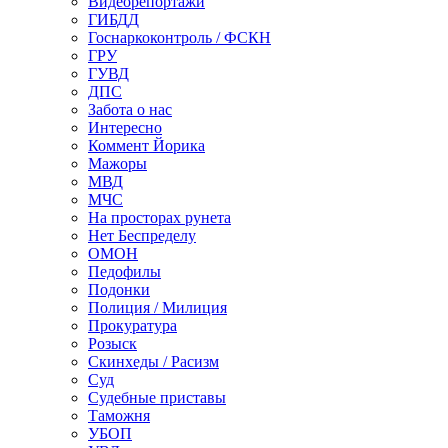
Видеорепортажи
ГИБДД
Госнаркоконтроль / ФСКН
ГРУ
ГУВД
ДПС
Забота о нас
Интересно
Коммент Йорика
Мажоры
МВД
МЧС
На просторах рунета
Нет Беспределу
ОМОН
Педофилы
Подонки
Полиция / Милиция
Прокуратура
Розыск
Скинхеды / Расизм
Суд
Судебные приставы
Таможня
УБОП