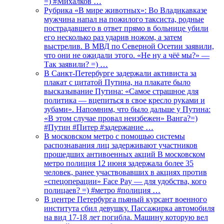
=) #Михалков …
Рубрика «В мире животных»: Во Владикавказе
мужчина напал на пожилого таксиста, родные
пострадавшего в ответ прямо в больнице убили
его несколько раз ударив ножом, а затем
выстрелив. В МВД по Северной Осетии заявили,
что они не ожидали этого. «Не ну а чёё мы?» —
Так заявили? =) …
В Санкт-Петербурге задержали активиста за
плакат с цитатой Путина, на плакате было
высказывание Путина: «Самое страшное для
политика — вцепиться в свое кресло руками и
зубами». Напомним, что было дальше у Путина:
«В этом случае провал неизбежен» Ванга?=)
#Путин #Питер #задержание …
В московском метро с помощью системы
распознавания лиц задерживают участников
прошедших антивоенных акций В московском
метро полиция 12 июня задержала более 35
человек, ранее участвовавших в акциях против
«спецоперации» Face Pay — для удобства, кого
полицаев? =) #метро #полиция …
В центре Петербурга пьяный курсант военного
института сбил девушку. Пассажирка автомобиля
на вид 17-18 лет погибла. Машину которую вел