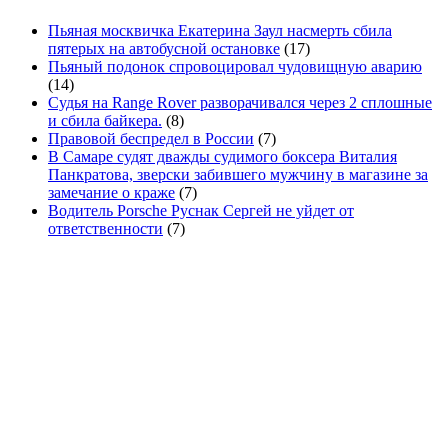
Пьяная москвичка Екатерина Заул насмерть сбила
пятерых на автобусной остановке
(17)
Пьяный подонок спровоцировал чудовищную аварию
(14)
Судья на Range Rover разворачивался через 2 сплошные
и сбила байкера.
(8)
Правовой беспредел в России
(7)
В Самаре судят дважды судимого боксера Виталия
Панкратова, зверски забившего мужчину в магазине за
замечание о краже
(7)
Водитель Porsche Руснак Сергей не уйдет от
ответственности
(7)