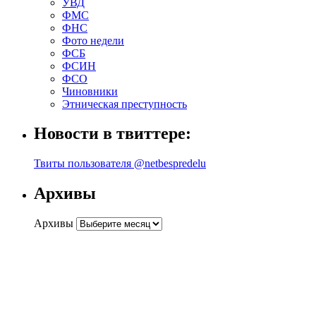
УВД
ФМС
ФНС
Фото недели
ФСБ
ФСИН
ФСО
Чиновники
Этническая преступность
Новости в твиттере:
Твиты пользователя @netbespredelu
Архивы
Архивы