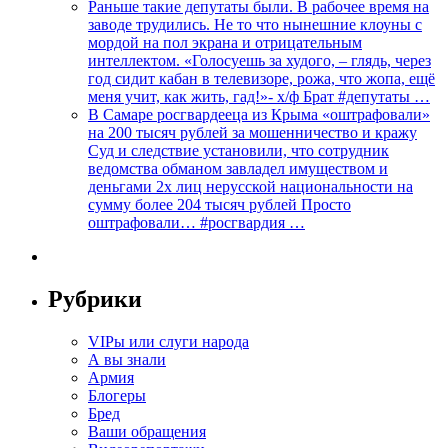
Раньше такие депутаты были. В рабочее время на
заводе трудились. Не то что нынешние клоуны с
мордой на пол экрана и отрицательным
интеллектом. «Голосуешь за худого, – глядь, через
год сидит кабан в телевизоре, рожа, что жопа, ещё
меня учит, как жить, гад!»- х/ф Брат #депутаты …
В Самаре росгвардееца из Крыма «оштрафовали»
на 200 тысяч рублей за мошенничество и кражу
Суд и следствие установили, что сотрудник
ведомства обманом завладел имуществом и
деньгами 2х лиц нерусской национальности на
сумму более 204 тысяч рублей Просто
оштрафовали… #росгвардия …
Рубрики
VIPы или слуги народа
А вы знали
Армия
Блогеры
Бред
Ваши обращения