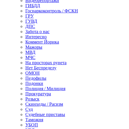
Видеорепортажи
ГИБДД
Госнаркоконтроль / ФСКН
ГРУ
ГУВД
ДПС
Забота о нас
Интересно
Коммент Йорика
Мажоры
МВД
МЧС
На просторах рунета
Нет Беспределу
ОМОН
Педофилы
Подонки
Полиция / Милиция
Прокуратура
Розыск
Скинхеды / Расизм
Суд
Судебные приставы
Таможня
УБОП