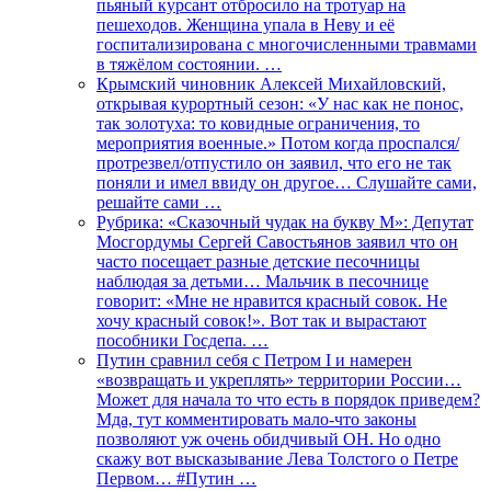
пьяный курсант отбросило на тротуар на
пешеходов. Женщина упала в Неву и её
госпитализирована с многочисленными травмами
в тяжёлом состоянии. …
Крымский чиновник Алексей Михайловский,
открывая курортный сезон: «У нас как не понос,
так золотуха: то ковидные ограничения, то
мероприятия военные.» Потом когда проспался/
протрезвел/отпустило он заявил, что его не так
поняли и имел ввиду он другое… Слушайте сами,
решайте сами …
Рубрика: «Сказочный чудак на букву М»: Депутат
Мосгордумы Сергей Савостьянов заявил что он
часто посещает разные детские песочницы
наблюдая за детьми… Мальчик в песочнице
говорит: «Мне не нравится красный совок. Не
хочу красный совок!». Вот так и вырастают
пособники Госдепа. …
Путин сравнил себя с Петром I и намерен
«возвращать и укреплять» территории России…
Может для начала то что есть в порядок приведем?
Мда, тут комментировать мало-что законы
позволяют уж очень обидчивый ОН. Но одно
скажу вот высказывание Лева Толстого о Петре
Первом… #Путин …