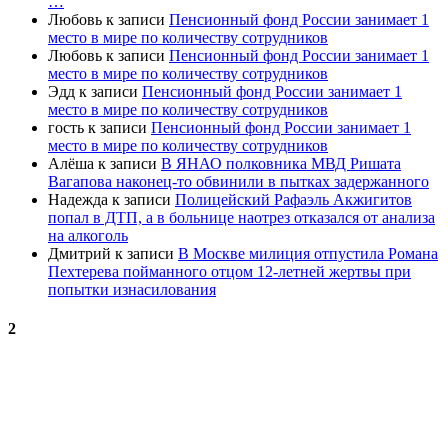
…
Любовь
к записи
Пенсионный фонд России занимает 1
место в мире по количеству сотрудников
Любовь
к записи
Пенсионный фонд России занимает 1
место в мире по количеству сотрудников
Эдд
к записи
Пенсионный фонд России занимает 1
место в мире по количеству сотрудников
гость
к записи
Пенсионный фонд России занимает 1
место в мире по количеству сотрудников
Алёша
к записи
В ЯНАО полковника МВД Ришата
Вагапова наконец-то обвинили в пытках задержанного
Надежда
к записи
Полицейский Рафаэль Акжигитов
попал в ДТП, а в больнице наотрез отказался от анализа
на алкоголь
Дмитрий
к записи
В Москве милиция отпустила Романа
Пехтерева пойманного отцом 12-летней жертвы при
попытки изнасилования
2