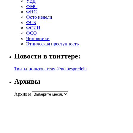
УВД
ФМС
ФНС
Фото недели
ФСБ
ФСИН
ФСО
Чиновники
Этническая преступность
Новости в твиттере:
Твиты пользователя @netbespredelu
Архивы
Архивы