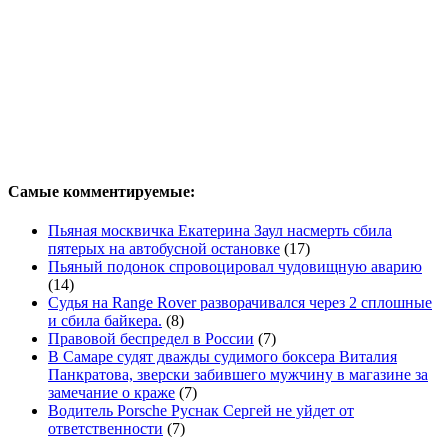
Самые комментируемые:
Пьяная москвичка Екатерина Заул насмерть сбила
пятерых на автобусной остановке
(17)
Пьяный подонок спровоцировал чудовищную аварию
(14)
Судья на Range Rover разворачивался через 2 сплошные
и сбила байкера.
(8)
Правовой беспредел в России
(7)
В Самаре судят дважды судимого боксера Виталия
Панкратова, зверски забившего мужчину в магазине за
замечание о краже
(7)
Водитель Porsche Руснак Сергей не уйдет от
ответственности
(7)