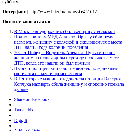
субботу.
Интерфакс |
http://www.interfax.ru/russia/451612
Похожие записи сайта:
В Москве внедорожник сбил женщину с коляской
Подполковнику МВД Андрею Юрьеву сбившему
насмерть женщину с коляской и скрывшемуся с места
ДТП дали 3 года колонии-поселения
70-лет Победы: Водитель Алексей Шурыгин сбил
женщину на пешеходном переходе и скрылся с места
ДТП, когда его нашли он был пьяный
Пьяный полицейский сбил пешехода, потерпевший
скончался на месте происшествия
В Пятигорске машина следователя полиции Валерия
Копчука насмерть сбила женщину и спокойно поехала
дальше
Share on Facebook
Tweet this
Digg It
Add to delicious