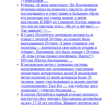
=) #Михалков …
Рубрика «В мире животных»: Во Владикавказе
мужчина напал на пожилого таксиста, родные
пострадавшего в ответ прямо в больнице убили
его несколько раз ударив ножом, а затем
выстрелив. В МВД по Северной Осетии заявили,
что они не ожидали этого. «Не ну а чёё мы?» —
Так заявили? =) …
В Санкт-Петербурге задержали активиста за
плакат с цитатой Путина, на плакате было
высказывание Путина: «Самое страшное для
политика — вцепиться в свое кресло руками и
зубами». Напомним, что было дальше у Путина:
«В этом случае провал неизбежен» Ванга?=)
#Путин #Питер #задержание …
В московском метро с помощью системы
распознавания лиц задерживают участников
прошедших антивоенных акций В московском
метро полиция 12 июня задержала более 35
человек, ранее участвовавших в акциях против
«спецоперации» Face Pay — для удобства, кого
полицаев? =) #метро #полиция …
В центре Петербурга пьяный курсант военного
института сбил девушку. Пассажирка автомобиля
на вид 17-18 лет погибла. Машину которую вел