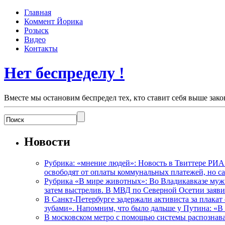
Главная
Коммент Йорика
Розыск
Видео
Контакты
Нет беспределу !
Вместе мы остановим беспредел тех, кто ставит себя выше зако
Новости
Рубрика: «мнение людей»: Новость в Твиттере РИА
освободят от оплаты коммунальных платежей, но с
Рубрика «В мире животных»: Во Владикавказе мужчи
затем выстрелив. В МВД по Северной Осетии заявил
В Санкт-Петербурге задержали активиста за плакат
зубами». Напомним, что было дальше у Путина: «В
В московском метро с помощью системы распознав