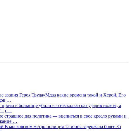
 звания Героя Труда»Мдаа какие времена такой и Херой. Его
лков …
прямо в больнице убили его несколько раз ударив ножом, а
? =) …
ое страшное для политика — вцепиться в свое кресло руками и
ржание …
 В московском метро полиция 12 июня задержала более 35