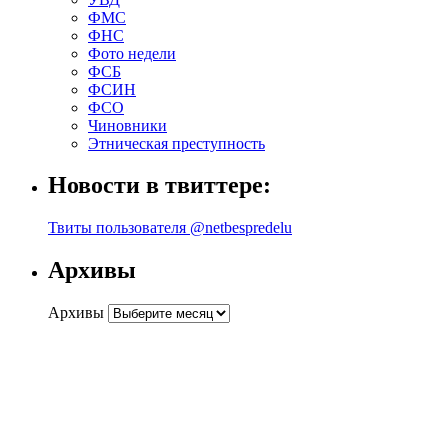
ФМС
ФНС
Фото недели
ФСБ
ФСИН
ФСО
Чиновники
Этническая преступность
Новости в твиттере:
Твиты пользователя @netbespredelu
Архивы
Архивы