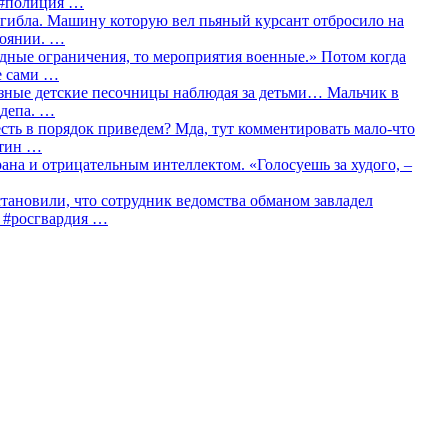
о #полиция …
огибла. Машину которую вел пьяный курсант отбросило на
тоянии. …
идные ограничения, то мероприятия военные.» Потом когда
е сами …
азные детские песочницы наблюдая за детьми… Мальчик в
сдепа. …
сть в порядок приведем? Мда, тут комментировать мало-что
утин …
рана и отрицательным интеллектом. «Голосуешь за худого, –
тановили, что сотрудник ведомства обманом завладел
… #росгвардия …