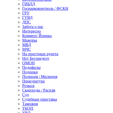
ГИБДД
Госнаркоконтроль / ФСКН
ГРУ
ГУВД
ДПС
Забота о нас
Интересно
Коммент Йорика
Мажоры
МВД
МЧС
На просторах рунета
Нет Беспределу
ОМОН
Педофилы
Подонки
Полиция / Милиция
Прокуратура
Розыск
Скинхеды / Расизм
Суд
Судебные приставы
Таможня
УБОП
УВД