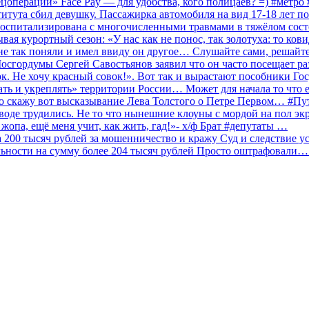
ецоперации» Face Pay — для удобства, кого полицаев? =) #метр
итута сбил девушку. Пассажирка автомобиля на вид 17-18 лет п
 госпитализирована с многочисленными травмами в тяжёлом сос
 курортный сезон: «У нас как не понос, так золотуха: то ков
о не так поняли и имел ввиду он другое… Слушайте сами, решайт
Мосгордумы Сергей Савостьянов заявил что он часто посещает р
к. Не хочу красный совок!». Вот так и вырастают пособники Го
ать и укреплять» территории России… Может для начала то что е
о скажу вот высказывание Лева Толстого о Петре Первом… #П
аводе трудились. Не то что нынешние клоуны с мордой на пол эк
о жопа, ещё меня учит, как жить, гад!»- х/ф Брат #депутаты …
200 тысяч рублей за мошенничество и кражу Суд и следствие ус
льности на сумму более 204 тысяч рублей Просто оштрафовали