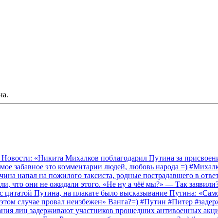
на.
 Новости: «Никита Михалков поблагодарил Путина за присвоение
амое забавное это комментарии людей, любовь народа =) #Миха
на напал на пожилого таксиста, родные пострадавшего в ответ 
и, что они не ожидали этого. «Не ну а чёё мы?» — Так заявили
 с цитатой Путина, на плакате было высказывание Путина: «Сам
 этом случае провал неизбежен» Ванга?=) #Путин #Питер #заде
ания лиц задерживают участников прошедших антивоенных акций