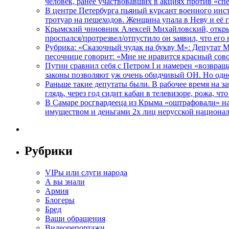
человек, ранее участвовавших в акциях против «сп
В центре Петербурга пьяный курсант военного инст
тротуар на пешеходов. Женщина упала в Неву и её
Крымский чиновник Алексей Михайловский, открывая
проспался/протрезвел/отпустило он заявил, что ег
Рубрика: «Сказочный чудак на букву М»: Депутат 
песочнице говорит: «Мне не нравится красный сово
Путин сравнил себя с Петром I и намерен «возвращ
законы позволяют уж очень обидчивый ОН. Но одн
Раньше такие депутаты были. В рабочее время на з
глядь, через год сидит кабан в телевизоре, рожа, чт
В Самаре росгвардееца из Крыма «оштрафовали» на 
имуществом и деньгами 2х лиц нерусской национа
Рубрики
VIPы или слуги народа
А вы знали
Армия
Блогеры
Бред
Ваши обращения
Видеорепортажи