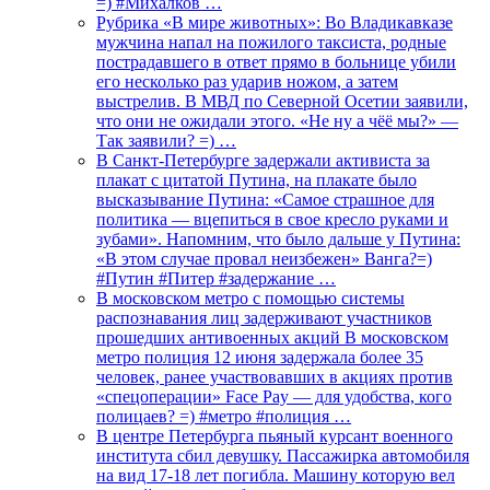
=) #Михалков …
Рубрика «В мире животных»: Во Владикавказе
мужчина напал на пожилого таксиста, родные
пострадавшего в ответ прямо в больнице убили
его несколько раз ударив ножом, а затем
выстрелив. В МВД по Северной Осетии заявили,
что они не ожидали этого. «Не ну а чёё мы?» —
Так заявили? =) …
В Санкт-Петербурге задержали активиста за
плакат с цитатой Путина, на плакате было
высказывание Путина: «Самое страшное для
политика — вцепиться в свое кресло руками и
зубами». Напомним, что было дальше у Путина:
«В этом случае провал неизбежен» Ванга?=)
#Путин #Питер #задержание …
В московском метро с помощью системы
распознавания лиц задерживают участников
прошедших антивоенных акций В московском
метро полиция 12 июня задержала более 35
человек, ранее участвовавших в акциях против
«спецоперации» Face Pay — для удобства, кого
полицаев? =) #метро #полиция …
В центре Петербурга пьяный курсант военного
института сбил девушку. Пассажирка автомобиля
на вид 17-18 лет погибла. Машину которую вел