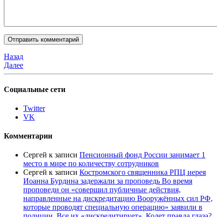
Назад
Далее
Социальные сети
Twitter
VK
Комментарии
Сергей
к записи
Пенсионный фонд России занимает 1
место в мире по количеству сотрудников
Сергей
к записи
Костромского священника РПЦ иерея
Иоанна Бурдина задержали за проповедь Во время
проповеди он «совершил публичные действия,
направленные на дискредитацию Вооружённых сил РФ,
которые проводят специальную операцию» заявили в
полиции. Все их «дискредитирует». Колет правда глаза?