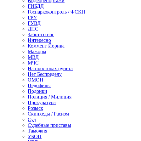
Видеорепортажи
ГИБДД
Госнаркоконтроль / ФСКН
ГРУ
ГУВД
ДПС
Забота о нас
Интересно
Коммент Йорика
Мажоры
МВД
МЧС
На просторах рунета
Нет Беспределу
ОМОН
Педофилы
Подонки
Полиция / Милиция
Прокуратура
Розыск
Скинхеды / Расизм
Суд
Судебные приставы
Таможня
УБОП