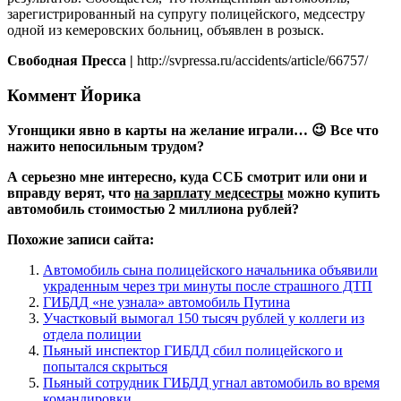
зарегистрированный на супругу полицейского, медсестру
одной из кемеровских больниц, объявлен в розыск.
Свободная Пресса |
http://svpressa.ru/accidents/article/66757/
Коммент Йорика
Угонщики явно в карты на желание играли… 😉 Все что
нажито непосильным трудом?
А серьезно мне интересно, куда ССБ смотрит или они и
вправду верят, что
на зарплату медсестры
можно купить
автомобиль стоимостью 2 миллиона рублей?
Похожие записи сайта:
Автомобиль сына полицейского начальника объявили
украденным через три минуты после страшного ДТП
ГИБДД «не узнала» автомобиль Путина
Участковый вымогал 150 тысяч рублей у коллеги из
отдела полиции
Пьяный инспектор ГИБДД сбил полицейского и
попытался скрыться
Пьяный сотрудник ГИБДД угнал автомобиль во время
командировки