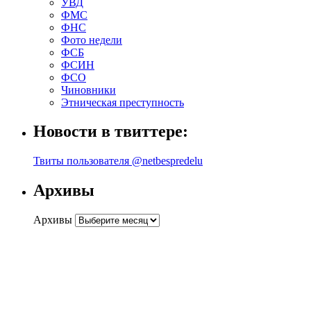
УВД
ФМС
ФНС
Фото недели
ФСБ
ФСИН
ФСО
Чиновники
Этническая преступность
Новости в твиттере:
Твиты пользователя @netbespredelu
Архивы
Архивы