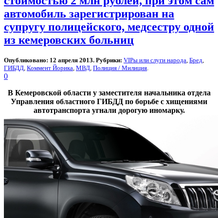
стоимостью 2 млн рублей, при этом сам
автомобиль зарегистрирован на
супругу полицейского, медсестру одной
из кемеровских больниц
Опубликовано: 12 апреля 2013. Рубрики:
VIPы или слуги народа
,
Бред
,
ГИБДД
,
Коммент Йорика
,
МВД
,
Полиция / Милиция
.
0
В Кемеровской области у заместителя начальника отдела
Управления областного ГИБДД по борьбе с хищениями
автотранспорта угнали дорогую иномарку.