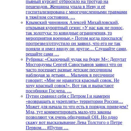
пьяный курсант отбросило на тротуар на
пешеходов. Женщина упала в Неву и её
госпитализирована с многочисленными травмами
в тяжёлом состоянии. …
Крымский чиновник Алексей Михайловский,
открывая курортный сезон: «У нас как не понос,
так золотуха: то ковидные ограничения, то
мероприятия военные.» Потом когда проспался/
протрезвел/отпустило он заявил, что его не так
поняли и имел ввиду он другое… Слушайте сами,
решайте сами …
Рубрика: «Сказочный чудак на букву М»: Депутат
Мосгордумы Сергей Савостьянов заявил что он
часто посещает разные детские песочницы
наблюдая за детьми… Мальчик в песочнице
говорит: «Мне не нравится красный совок. Не
хочу красный совок!». Вот так и вырастают
пособники Госдепа. …
Путин сравнил себя с Петром I и намерен
«возвращать и укреплять» территории России…
Может для начала то что есть в порядок приведем?
Мда, тут комментировать мало-что законы
позволяют уж очень обидчивый ОН. Но одно
скажу вот высказывание Лева Толстого о Петре
Первом… #Путин …