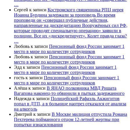
…
Сергей
к записи
Костромского священника РПЦ иерея
Иоанна Бурдина задержали за проповедь Во время
проповеди он «совершил публичные действия,
направленные на дискредитацию Вооружённых сил РФ,
которые проводят специальную операцию» заявили в
полиции. Все их «дискредитирует». Колет правда глаза?
…
Любовь
к записи
Пенсионный фонд России занимает 1
место в мире по количеству сотрудников
Любовь
к записи
Пенсионный фонд России занимает 1
место в мире по количеству сотрудников
Эдд
к записи
Пенсионный фонд России занимает 1
место в мире по количеству сотрудников
гость
к записи
Пенсионный фонд России занимает 1
место в мире по количеству сотрудников
Алёша
к записи
В ЯНАО полковника МВД Ришата
Вагапова наконец-то обвинили в пытках задержанного
Надежда
к записи
Полицейский Рафаэль Акжигитов
попал в ДТП, а в больнице наотрез отказался от анализа
на алкоголь
Дмитрий
к записи
В Москве милиция отпустила Романа
Пехтерева пойманного отцом 12-летней жертвы при
попытки изнасилования