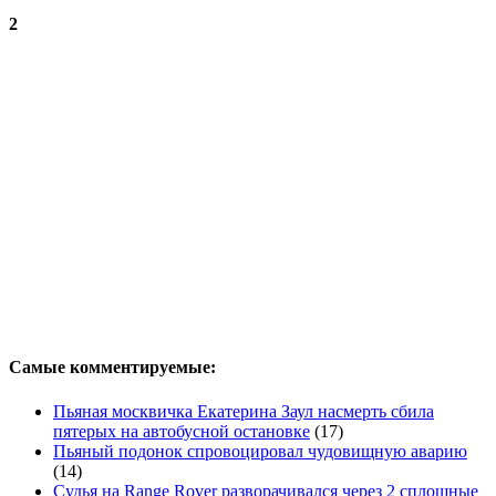
2
Самые комментируемые:
Пьяная москвичка Екатерина Заул насмерть сбила
пятерых на автобусной остановке
(17)
Пьяный подонок спровоцировал чудовищную аварию
(14)
Судья на Range Rover разворачивался через 2 сплошные