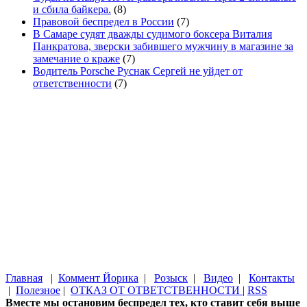
и сбила байкера.
(8)
Правовой беспредел в России
(7)
В Самаре судят дважды судимого боксера Виталия
Панкратова, зверски забившего мужчину в магазине за
замечание о краже
(7)
Водитель Porsche Руснак Сергей не уйдет от
ответственности
(7)
Главная
|
Коммент Йорика
|
Розыск
|
Видео
|
Контакты
|
Полезное
|
ОТКАЗ ОТ ОТВЕТСТВЕННОСТИ
|
RSS
Вместе мы остановим беспредел тех, кто ставит себя выше