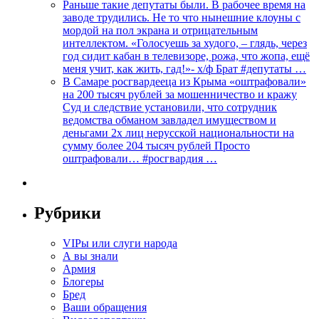
Раньше такие депутаты были. В рабочее время на
заводе трудились. Не то что нынешние клоуны с
мордой на пол экрана и отрицательным
интеллектом. «Голосуешь за худого, – глядь, через
год сидит кабан в телевизоре, рожа, что жопа, ещё
меня учит, как жить, гад!»- х/ф Брат #депутаты …
В Самаре росгвардееца из Крыма «оштрафовали»
на 200 тысяч рублей за мошенничество и кражу
Суд и следствие установили, что сотрудник
ведомства обманом завладел имуществом и
деньгами 2х лиц нерусской национальности на
сумму более 204 тысяч рублей Просто
оштрафовали… #росгвардия …
Рубрики
VIPы или слуги народа
А вы знали
Армия
Блогеры
Бред
Ваши обращения